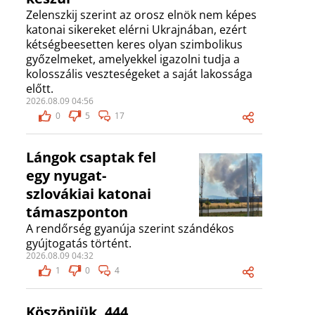
Zelenszkij szerint az orosz elnök nem képes
katonai sikereket elérni Ukrajnában, ezért
kétségbeesetten keres olyan szimbolikus
győzelmeket, amelyekkel igazolni tudja a
kolosszális veszteségeket a saját lakossága
előtt.
2026.08.09 04:56
0
5
17
Lángok csaptak fel
egy nyugat-
szlovákiai katonai
támaszponton
A rendőrség gyanúja szerint szándékos
gyújtogatás történt.
2026.08.09 04:32
1
0
4
Köszönjük, 444,