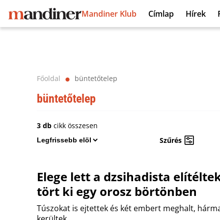
Mandiner Klub
Címlap
Hírek
Főoldal
büntetőtelep
⬤
büntetőtelep
3 db
cikk összesen
Szűrés
Elege lett a dzsihadista elítélt
tört ki egy orosz börtönben
Túszokat is ejtettek és két embert meghalt, hárma
kerültek.