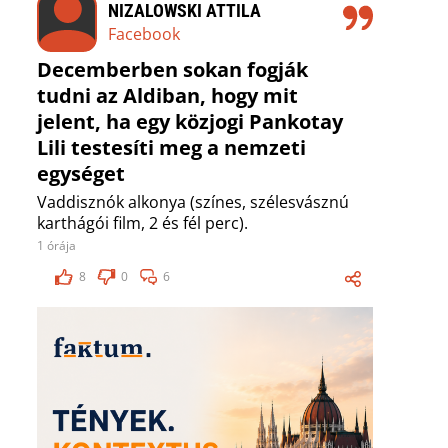
NIZALOWSKI ATTILA
Facebook
Decemberben sokan fogják
tudni az Aldiban, hogy mit
jelent, ha egy közjogi Pankotay
Lili testesíti meg a nemzeti
egységet
Vaddisznók alkonya (színes, szélesvásznú
karthágói film, 2 és fél perc).
1 órája
8
0
6