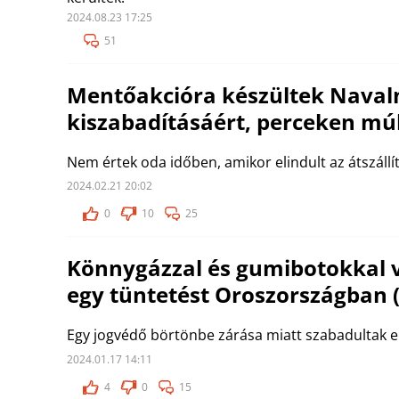
2024.08.23 17:25
51
Mentőakcióra készültek Navaln
kiszabadításáért, perceken múl
Nem értek oda időben, amikor elindult az átszállí
2024.02.21 20:02
0
10
25
Könnygázzal és gumibotokkal v
egy tüntetést Oroszországban 
Egy jogvédő börtönbe zárása miatt szabadultak el
2024.01.17 14:11
4
0
15