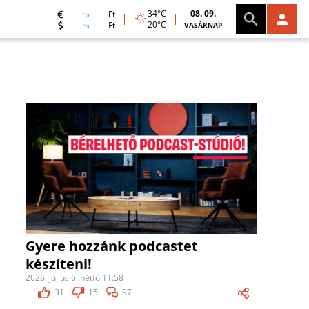
34°C
08. 09.
Ft
20°C
Ft
VASÁRNAP
Gyere hozzánk podcastet
készíteni!
2026. július 6. hétfő 11:58
31
15
97