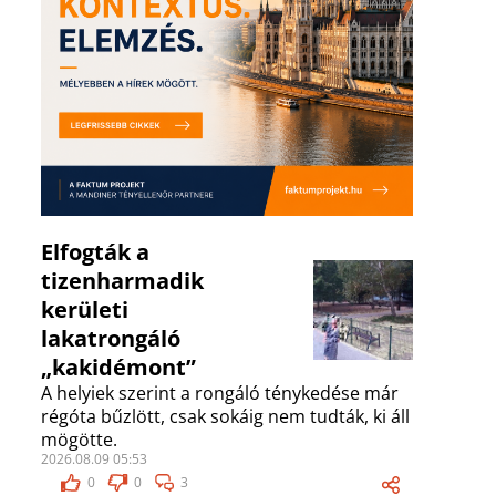
Elfogták a
tizenharmadik
kerületi
lakatrongáló
„kakidémont”
A helyiek szerint a rongáló ténykedése már
régóta bűzlött, csak sokáig nem tudták, ki áll
mögötte.
2026.08.09 05:53
0
0
3