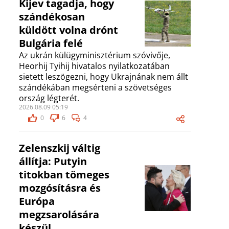
Kijev tagadja, hogy
szándékosan
küldött volna drónt
Bulgária felé
Az ukrán külügyminisztérium szóvivője,
Heorhij Tyihij hivatalos nyilatkozatában
sietett leszögezni, hogy Ukrajnának nem állt
szándékában megsérteni a szövetséges
ország légterét.
2026.08.09 05:19
0
6
4
Zelenszkij váltig
állítja: Putyin
titokban tömeges
mozgósításra és
Európa
megzsarolására
készül