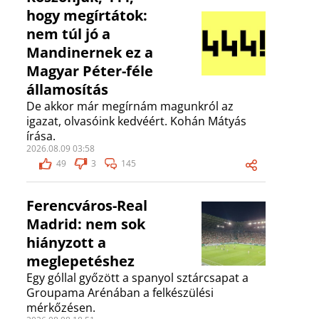
hogy megírtátok:
nem túl jó a
Mandinernek ez a
Magyar Péter-féle
államosítás
De akkor már megírnám magunkról az
igazat, olvasóink kedvéért. Kohán Mátyás
írása.
2026.08.09 03:58
49
3
145
Ferencváros-Real
Madrid: nem sok
hiányzott a
meglepetéshez
Egy góllal győzött a spanyol sztárcsapat a
Groupama Arénában a felkészülési
mérkőzésen.