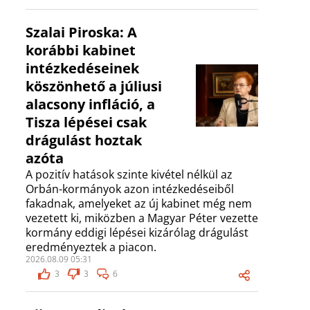
Szalai Piroska: A
korábbi kabinet
intézkedéseinek
köszönhető a júliusi
alacsony infláció, a
Tisza lépései csak
drágulást hoztak
azóta
A pozitív hatások szinte kivétel nélkül az
Orbán-kormányok azon intézkedéseiből
fakadnak, amelyeket az új kabinet még nem
vezetett ki, miközben a Magyar Péter vezette
kormány eddigi lépései kizárólag drágulást
eredményeztek a piacon.
2026.08.09 05:31
3
3
6