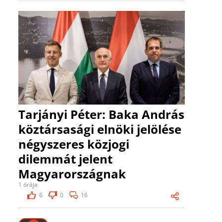
Tarjányi Péter: Baka András
köztársasági elnöki jelölése
négyszeres közjogi
dilemmát jelent
Magyarországnak
1 órája
6
0
16