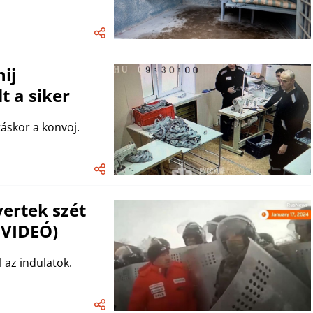
ij
t a siker
táskor a konvoj.
ertek szét
(VIDEÓ)
 az indulatok.