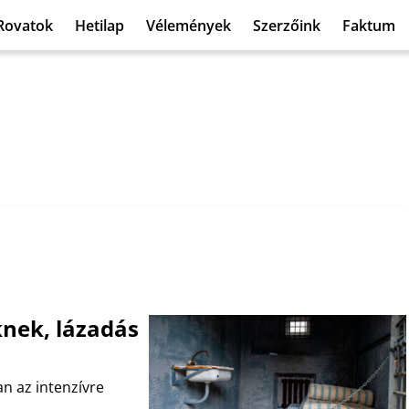
Rovatok
Hetilap
Vélemények
Szerzőink
Faktum
eknek, lázadás
n az intenzívre