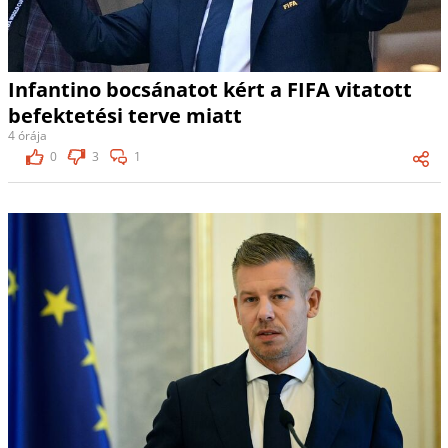
Infantino bocsánatot kért a FIFA vitatott
befektetési terve miatt
4 órája
0
3
1