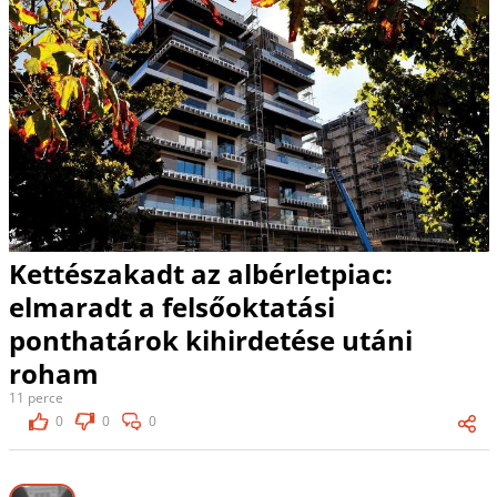
Kettészakadt az albérletpiac:
elmaradt a felsőoktatási
ponthatárok kihirdetése utáni
roham
11 perce
0
0
0