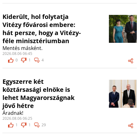
Kiderült, hol folytatja
Vitézy fővárosi embere:
hát persze, hogy a Vitézy-
féle minisztériumban
Mentés másként.
2026.08.06 06:45
0
1
4
Egyszerre két
köztársasági elnöke is
lehet Magyarországnak
jövő hétre
Áradnak!
2026.08.06 06:25
1
1
29