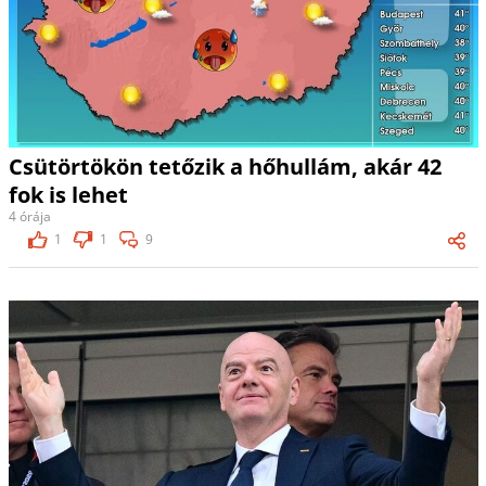
Csütörtökön tetőzik a hőhullám, akár 42
fok is lehet
4 órája
1
1
9