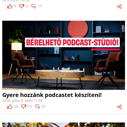
2010.05.27 16:56
0
0
17
Gyere hozzánk podcastet készíteni!
2026. július 6. hétfő 11:58
28
15
91