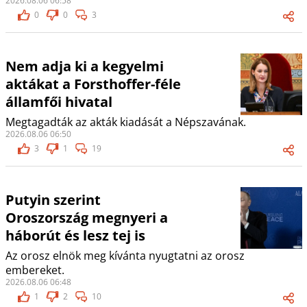
2026.08.06 06:58
0
0
3
Nem adja ki a kegyelmi
aktákat a Forsthoffer-féle
államfői hivatal
Megtagadták az akták kiadását a Népszavának.
2026.08.06 06:50
3
1
19
Putyin szerint
Oroszország megnyeri a
háborút és lesz tej is
Az orosz elnök meg kívánta nyugtatni az orosz
embereket.
2026.08.06 06:48
1
2
10