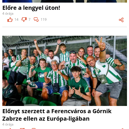
Előre a lengyel úton!
4 órája
14
7
119
Előnyt szerzett a Ferencváros a Górnik
Zabrze ellen az Európa-ligában
4 órája