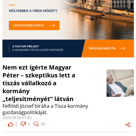
Nem ezt ígérte Magyar
Péter – szkeptikus lett a
tiszás vállalkozó a
kormány
„teljesítményét” látván
Felföldi József bírálta a Tisza-kormány
gazdaságpolitikáját.
2026.08.06 07:45
2
0
30