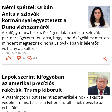
Némi spéttel: Orbán
Anita a szlovák
kormánnyal egyeztetett a
Duna vízhozamáról
A külügyminiszter közösségi oldalán azt írta: szlovák
partnere ígéretet tett arra, hogy lehetőségeikhez mérten
mindent megtesznek, noha Szlovákiában is jelentős
vízhiány alakult ki.
2026.08.06 07:05
2
4
43
Lapok szerint kifogyóban
az amerikai precíziós
rakéták, Trump kiborult
A Washington Post szerint az amerikai elnök kiakadt a
védelmi miniszterére, a Fehér Ház álhírnek nevezte az
értesülést.