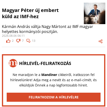
Magyar Péter új embert
küld az IMF-hez
Kármán András váltja Nagy Mártont az IMF magyar
helyettes kormányzói posztján.
2026.08.06 06:11
2
7
13
HÍRLEVÉL-FELIRATKOZÁS
Ne maradjon le a
Mandiner
cikkeiről, iratkozzon fel
hírlevelünkre! Adja meg a nevét és az e-mail-címét, és
elküldjük Önnek a nap legfontosabb híreit.
FELIRATKOZOM A HÍRLEVÉLRE