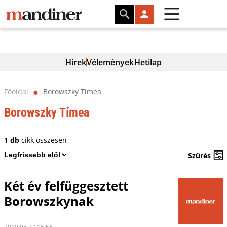
Hírek
Vélemények
Hetilap
Főoldal
Borowszky Tímea
⬤
Borowszky Tímea
1 db
cikk összesen
Szűrés
Két év felfüggesztett
Borowszkynak