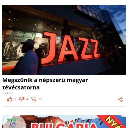
Megszűnik a népszerű magyar
tévécsatorna
3 órája
1
4
16