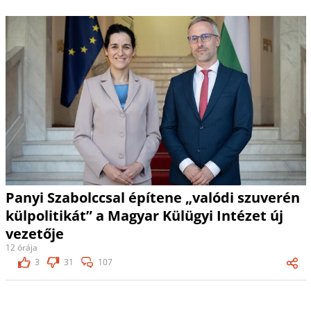
Panyi Szabolccsal építene „valódi szuverén
külpolitikát” a Magyar Külügyi Intézet új
vezetője
12 órája
3
31
107