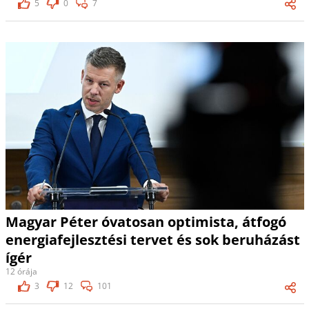
5
0
7
Magyar Péter óvatosan optimista, átfogó
energiafejlesztési tervet és sok beruházást
ígér
12 órája
3
12
101