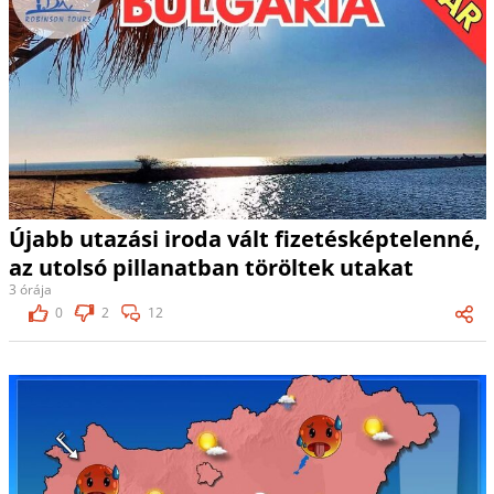
Újabb utazási iroda vált fizetésképtelenné,
az utolsó pillanatban töröltek utakat
3 órája
0
2
12