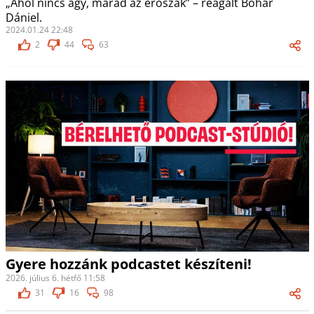
„Ahol nincs agy, marad az erőszak” – reagált Bohár
Dániel.
2024.01.24 22:48
2
44
63
Gyere hozzánk podcastet készíteni!
2026. július 6. hétfő 11:58
31
16
98