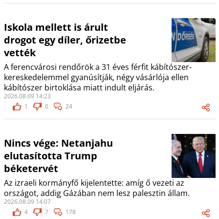
Iskola mellett is árult
drogot egy díler, őrizetbe
vették
A ferencvárosi rendőrök a 31 éves férfit kábítószer-
kereskedelemmel gyanúsítják, négy vásárlója ellen
kábítószer birtoklása miatt indult eljárás.
2026.08.09 14:23
1
0
24
Nincs vége: Netanjahu
elutasította Trump
béketervét
Az izraeli kormányfő kijelentette: amíg ő vezeti az
országot, addig Gázában nem lesz palesztin állam.
2026.08.09 14:07
4
7
178