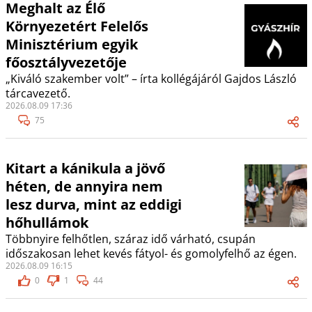
Meghalt az Élő
Környezetért Felelős
Minisztérium egyik
főosztályvezetője
„Kiváló szakember volt” – írta kollégájáról Gajdos László
tárcavezető.
2026.08.09 17:36
75
Kitart a kánikula a jövő
héten, de annyira nem
lesz durva, mint az eddigi
hőhullámok
Többnyire felhőtlen, száraz idő várható, csupán
időszakosan lehet kevés fátyol- és gomolyfelhő az égen.
2026.08.09 16:15
0
1
44