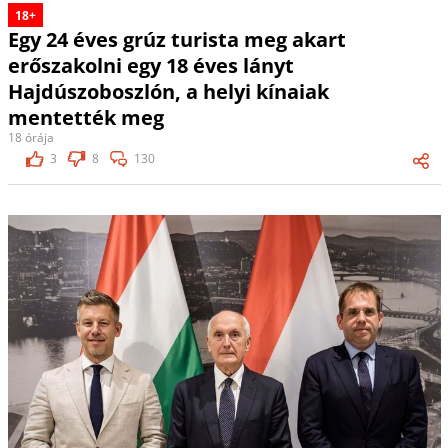
18+
Egy 24 éves grúz turista meg akart
erőszakolni egy 18 éves lányt
Hajdúszoboszlón, a helyi kínaiak
mentették meg
18 órája
3
8
130