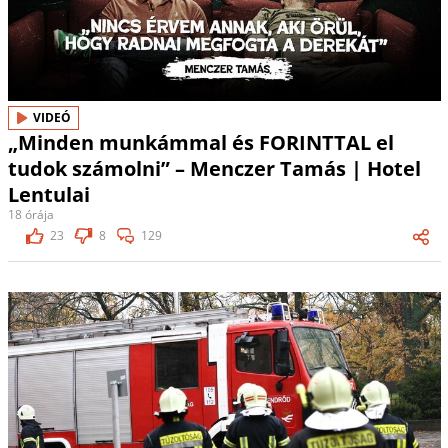
VIDEÓ
„Minden munkámmal és FORINTTAL el
tudok számolni” – Menczer Tamás | Hotel
Lentulai
18 órája
23
8
129