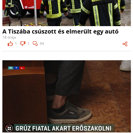
A Tiszába csúszott és elmerült egy autó
18 órája
1
1
94