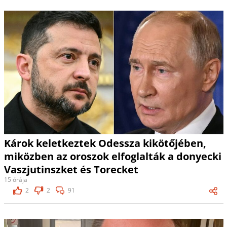
Károk keletkeztek Odessza kikötőjében,
miközben az oroszok elfoglalták a donyecki
Vaszjutinszket és Torecket
15 órája
2
2
91