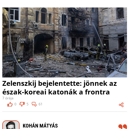
Zelenszkij bejelentette: jönnek az
észak-koreai katonák a frontra
7 órája
0
5
61
KOHÁN MÁTYÁS