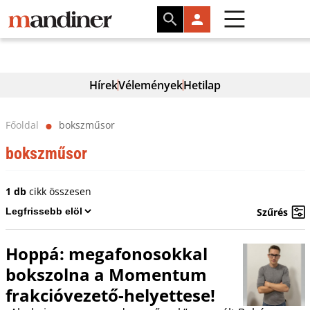
Hírek
Vélemények
Hetilap
Főoldal
bokszműsor
⬤
bokszműsor
1 db
cikk összesen
Szűrés
Hoppá: megafonosokkal
bokszolna a Momentum
frakcióvezető-helyettese!