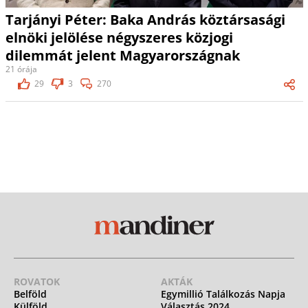
Tarjányi Péter: Baka András köztársasági
elnöki jelölése négyszeres közjogi
dilemmát jelent Magyarországnak
21 órája
29
3
270
ROVATOK
AKTÁK
Belföld
Egymillió Találkozás Napja
Külföld
Választás 2024