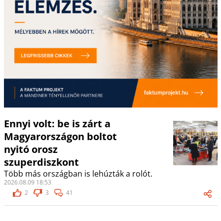
Ennyi volt: be is zárt a
Magyarországon boltot
nyitó orosz
szuperdiszkont
Több más országban is lehúzták a rolót.
2026.08.09 18:53
2
3
41