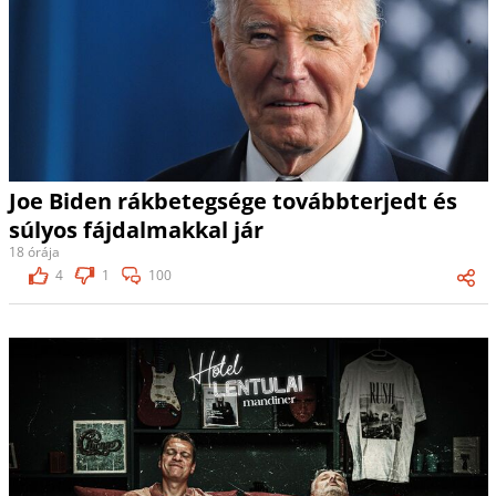
Joe Biden rákbetegsége továbbterjedt és
súlyos fájdalmakkal jár
18 órája
4
1
100