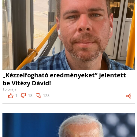
„Kézzelfogható eredményeket” jelentett
be Vitézy Dávid!
15 órája
1
18
128