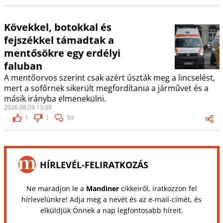
Kövekkel, botokkal és
fejszékkel támadtak a
mentősökre egy erdélyi
faluban
A mentőorvos szerint csak azért úszták meg a lincselést,
mert a sofőrnek sikerült megfordítania a járművet és a
másik irányba elmenekülni.
2026.08.09 13:08
1
1
50
HÍRLEVÉL-FELIRATKOZÁS
Ne maradjon le a
Mandiner
cikkeiről, iratkozzon fel
hírlevelünkre! Adja meg a nevét és az e-mail-címét, és
elküldjük Önnek a nap legfontosabb híreit.