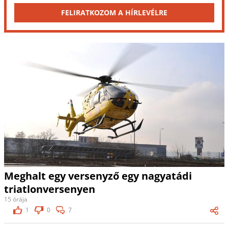
FELIRATKOZOM A HÍRLEVÉLRE
Meghalt egy versenyző egy nagyatádi
triatlonversenyen
15 órája
1
0
7