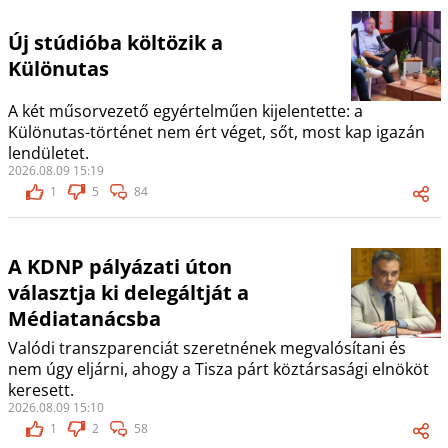
Új stúdióba költözik a
Különutas
A két műsorvezető egyértelműen kijelentette: a
Különutas-történet nem ért véget, sőt, most kap igazán
lendületet.
2026.08.09 15:19
1
5
84
A KDNP pályázati úton
választja ki delegáltját a
Médiatanácsba
Valódi transzparenciát szeretnének megvalósítani és
nem úgy eljárni, ahogy a Tisza párt köztársasági elnököt
keresett.
2026.08.09 15:10
1
2
58