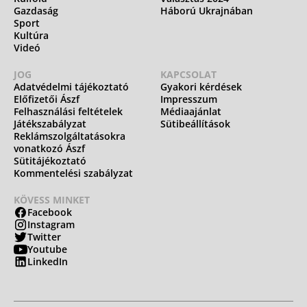
Gazdaság
Háború Ukrajnában
Sport
Kultúra
Videó
JOG
KAPCSOLAT
Adatvédelmi tájékoztató
Gyakori kérdések
Előfizetői Ászf
Impresszum
Felhasználási feltételek
Médiaajánlat
Játékszabályzat
Sütibeállítások
Reklámszolgáltatásokra
vonatkozó Ászf
Sütitájékoztató
Kommentelési szabályzat
KÖVESS MINKET
Facebook
Instagram
Twitter
Youtube
LinkedIn