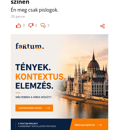
színen
Én meg csak pislogok.
26 perce
0
0
3