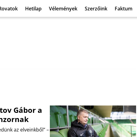
Rovatok
Hetilap
Vélemények
Szerzőink
Faktum
tov Gábor a
onzornak
dünk az elveinkből” –