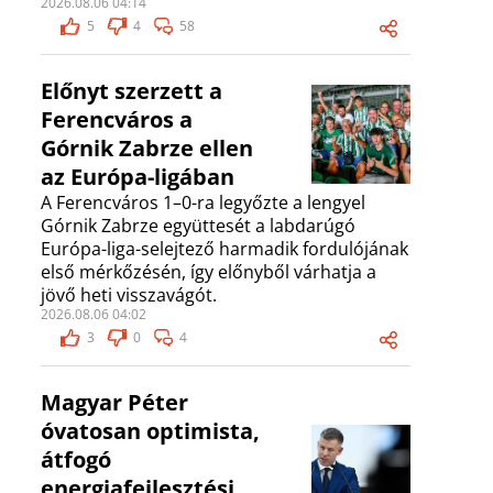
2026.08.06 04:14
5
4
58
Előnyt szerzett a
Ferencváros a
Górnik Zabrze ellen
az Európa-ligában
A Ferencváros 1–0-ra legyőzte a lengyel
Górnik Zabrze együttesét a labdarúgó
Európa-liga-selejtező harmadik fordulójának
első mérkőzésén, így előnyből várhatja a
jövő heti visszavágót.
2026.08.06 04:02
3
0
4
Magyar Péter
óvatosan optimista,
átfogó
energiafejlesztési