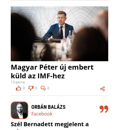
Magyar Péter új embert
küld az IMF-hez
13 perce
0
0
0
ORBÁN BALÁZS
Facebook
Szél Bernadett megjelent a