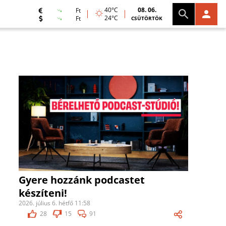
40°C
08. 06.
Ft
24°C
Ft
CSÜTÖRTÖK
Gyere hozzánk podcastet
készíteni!
2026. július 6. hétfő 11:58
28
15
91