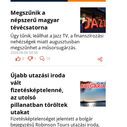
Megszűnik a
népszerű magyar
tévécsatorna
Úgy tűnik, leállhat a Jazz TV, a finanszírozási
nehézségek miatt augusztusban
megszűnhet a műsorsugárzás.
2026.08.06 04:58
0
1
10
Újabb utazási iroda
vált
fizetésképtelenné,
az utolsó
pillanatban töröltek
utakat
Fizetésképtelenséget jelentett a bolgár
bejegyzésű Robinson Tours utazási iroda,