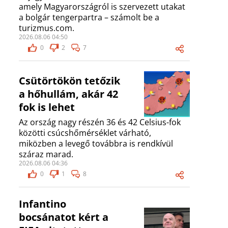
amely Magyarországról is szervezett utakat
a bolgár tengerpartra – számolt be a
turizmus.com.
2026.08.06 04:50
0
2
7
Csütörtökön tetőzik
a hőhullám, akár 42
fok is lehet
Az ország nagy részén 36 és 42 Celsius-fok
közötti csúcshőmérséklet várható,
miközben a levegő továbbra is rendkívül
száraz marad.
2026.08.06 04:36
0
1
8
Infantino
bocsánatot kért a