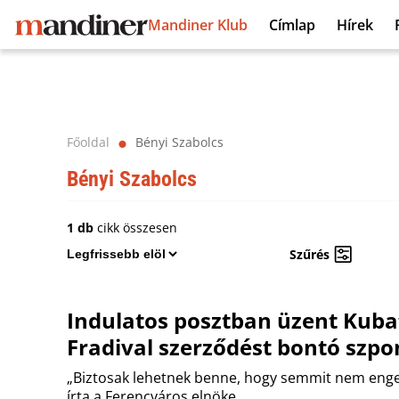
Mandiner Klub
Címlap
Hírek
Főoldal
Bényi Szabolcs
⬤
Bényi Szabolcs
1 db
cikk összesen
Szűrés
Indulatos posztban üzent Kuba
Fradival szerződést bontó szp
„Biztosak lehetnek benne, hogy semmit nem enge
írta a Ferencváros elnöke.