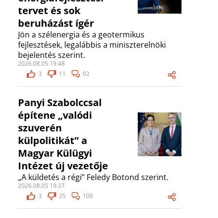
tervet és sok
beruházást ígér
Jön a szélenergia és a geotermikus
fejlesztések, legalábbis a miniszterelnöki
bejelentés szerint.
2026.08.05 19:48
3
11
92
Panyi Szabolccsal
építene „valódi
szuverén
külpolitikát” a
Magyar Külügyi
Intézet új vezetője
„A küldetés a régi” Feledy Botond szerint.
2026.08.05 19:37
3
25
100