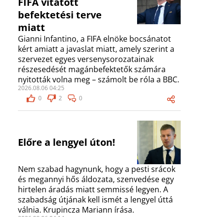
FIFA vitatott
befektetési terve
miatt
Gianni Infantino, a FIFA elnöke bocsánatot
kért amiatt a javaslat miatt, amely szerint a
szervezet egyes versenysorozatainak
részesedését magánbefektetők számára
nyitották volna meg – számolt be róla a BBC.
2026.08.06 04:25
0
2
0
Előre a lengyel úton!
Nem szabad hagynunk, hogy a pesti srácok
és megannyi hős áldozata, szenvedése egy
hirtelen áradás miatt semmissé legyen. A
szabadság útjának kell ismét a lengyel úttá
válnia. Krupincza Mariann írása.