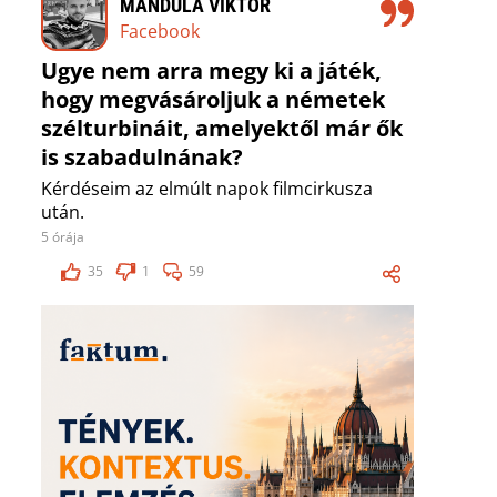
MANDULA VIKTOR
Facebook
Ugye nem arra megy ki a játék,
hogy megvásároljuk a németek
szélturbináit, amelyektől már ők
is szabadulnának?
Kérdéseim az elmúlt napok filmcirkusza
után.
5 órája
35
1
59