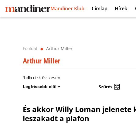
Mandiner Klub
Címlap
Hírek
Főoldal
Arthur Miller
⬤
Arthur Miller
1 db
cikk összesen
Szűrés
És akkor Willy Loman jelenete
leszakadt a plafon