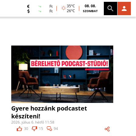
35°C
08. 08.
Ft
26°C
Ft
SZOMBAT
Gyere hozzánk podcastet
készíteni!
2026. július 6. hétfő 11:58
30
15
94