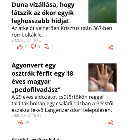
Duna vízállása, hogy
látszik az ókor egyik
leghosszabb hídja!
Az átkelőt vélhetően Krisztus után 367-ben
rombolták le.
2026.08.07 19:06
2
0
1
Agyonvert egy
osztrák férfit egy 18
éves magyar
„pedofilvadász”
A 29 éves áldozatot csütörtökön reggel
találták holtan egy családi házban a Bécstől
északra fekvő Langenzersdorf településen.
2026.08.07 18:47
59