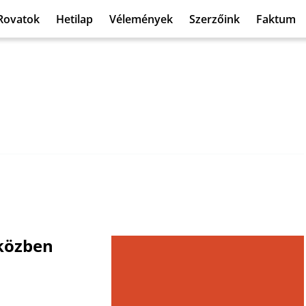
Rovatok
Hetilap
Vélemények
Szerzőink
Faktum
 közben