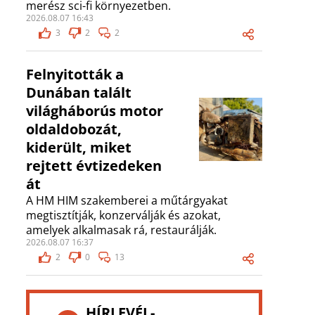
merész sci-fi környezetben.
2026.08.07 16:43
3
2
2
Felnyitották a
Dunában talált
világháborús motor
oldaldobozát,
kiderült, miket
rejtett évtizedeken
át
A HM HIM szakemberei a műtárgyakat
megtisztítják, konzerválják és azokat,
amelyek alkalmasak rá, restaurálják.
2026.08.07 16:37
2
0
13
HÍRLEVÉL-