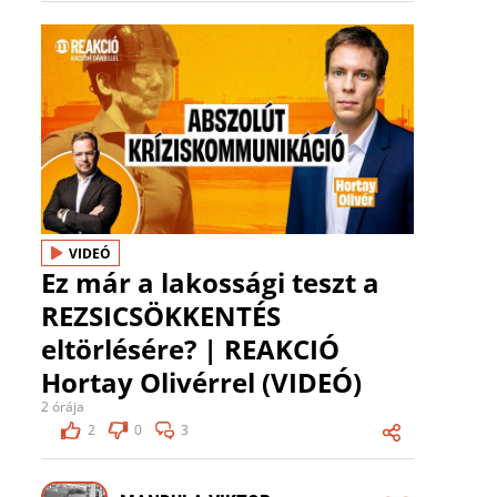
VIDEÓ
Ez már a lakossági teszt a
REZSICSÖKKENTÉS
eltörlésére? | REAKCIÓ
Hortay Olivérrel (VIDEÓ)
2 órája
2
0
3