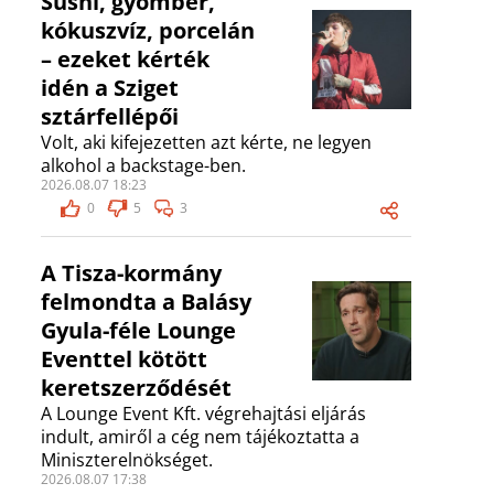
Sushi, gyömbér,
kókuszvíz, porcelán
– ezeket kérték
idén a Sziget
sztárfellépői
Volt, aki kifejezetten azt kérte, ne legyen
alkohol a backstage-ben.
2026.08.07 18:23
0
5
3
A Tisza-kormány
felmondta a Balásy
Gyula-féle Lounge
Eventtel kötött
keretszerződését
A Lounge Event Kft. végrehajtási eljárás
indult, amiről a cég nem tájékoztatta a
Miniszterelnökséget.
2026.08.07 17:38