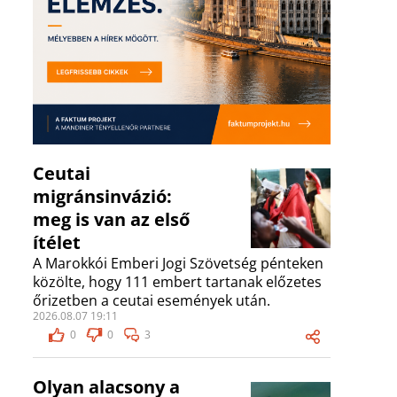
Ceutai
migránsinvázió:
meg is van az első
ítélet
A Marokkói Emberi Jogi Szövetség pénteken
közölte, hogy 111 embert tartanak előzetes
őrizetben a ceutai események után.
2026.08.07 19:11
0
0
3
Olyan alacsony a