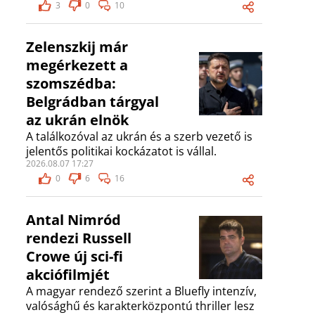
3
0
10
Zelenszkij már
megérkezett a
szomszédba:
Belgrádban tárgyal
az ukrán elnök
A találkozóval az ukrán és a szerb vezető is
jelentős politikai kockázatot is vállal.
2026.08.07 17:27
0
6
16
Antal Nimród
rendezi Russell
Crowe új sci-fi
akciófilmjét
A magyar rendező szerint a Bluefly intenzív,
valósághű és karakterközpontú thriller lesz