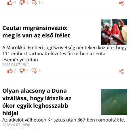
4
0
14
Ceutai migránsinvázió:
meg is van az első ítélet
A Marokkói Emberi Jogi Szövetség pénteken közölte, hogy
111 embert tartanak előzetes őrizetben a ceutai
események után.
2026.08.07 19:11
0
0
4
Olyan alacsony a Duna
vízállása, hogy látszik az
ókor egyik leghosszabb
hídja!
Az átkelőt vélhetően Krisztus után 367-ben rombolták le.
2026.08.07 19:06