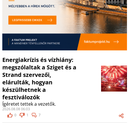
Energiakrízis és vízhiány:
megszólaltak a Sziget és a
Strand szervezői,
elárulták, hogyan
készülhetnek a
fesztiválozók
Ígéretet tettek a vezetők.
2026.08.08 06:03
0
1
7