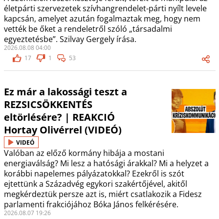
életpárti szervezetek szívhangrendelet-párti nyílt levele
kapcsán, amelyet azután fogalmaztak meg, hogy nem
vették be őket a rendeletről szóló „társadalmi
egyeztetésbe”. Szilvay Gergely írása.
2026.08.08 04:00
17
1
53
Ez már a lakossági teszt a
REZSICSÖKKENTÉS
eltörlésére? | REAKCIÓ
Hortay Olivérrel (VIDEÓ)
VIDEÓ
Valóban az előző kormány hibája a mostani
energiaválság? Mi lesz a hatósági árakkal? Mi a helyzet a
korábbi napelemes pályázatokkal? Ezekről is szót
ejtettünk a Századvég egykori szakértőjével, akitől
megkérdeztük persze azt is, miért csatlakozik a Fidesz
parlamenti frakciójához Bóka János felkérésére.
2026.08.07 19:26