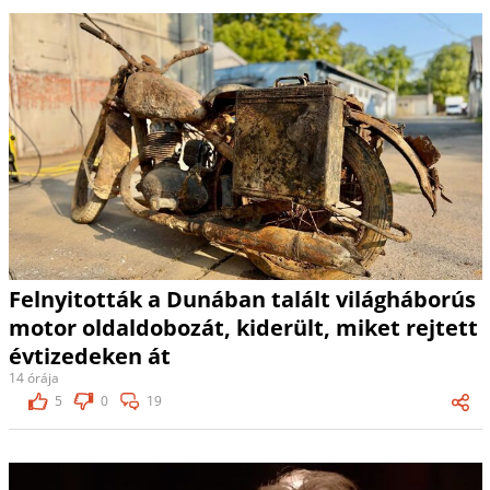
Felnyitották a Dunában talált világháborús
motor oldaldobozát, kiderült, miket rejtett
évtizedeken át
14 órája
5
0
19