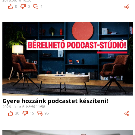
2018.06.10 10:56
0
0
4
Gyere hozzánk podcastet készíteni!
2026. július 6. hétfő 11:58
30
15
95