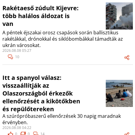
Rakétaeső zúdult Kijevre:
több halálos áldozat is
van
A péntek éjszakai orosz csapások során ballisztikus
rakétákkal, drónokkal és siklóbombákkal támadták az
ukrán városokat.
2026.08.08 05:27
10
Itt a spanyol válasz:
visszaállítják az
Olaszországból érkezők
ellenőrzését a kikötőkben
és repülőtereken
A szúrópróbaszerű ellenőrzések 30 napig maradnak
érvényben.
2026.08.08 04:22
0
0
14