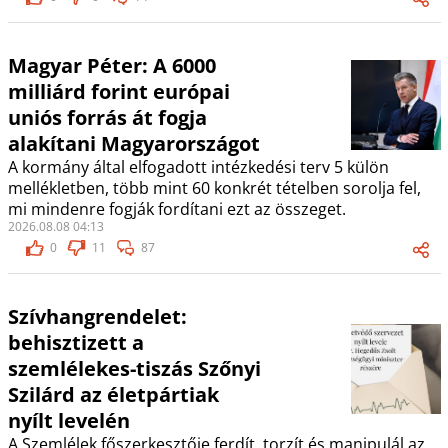
Magyar Péter: A 6000
milliárd forint európai
uniós forrás át fogja
alakítani Magyarországot
A kormány által elfogadott intézkedési terv 5 külön
mellékletben, több mint 60 konkrét tételben sorolja fel,
mi mindenre fogják fordítani ezt az összeget.
2026.08.08 04:13
0
11
87
Szívhangrendelet:
behisztizett a
szemlélekes-tiszás Szőnyi
Szilárd az életpártiak
nyílt levelén
A Szemlélek főszerkesztője ferdít, torzít és manipulál az