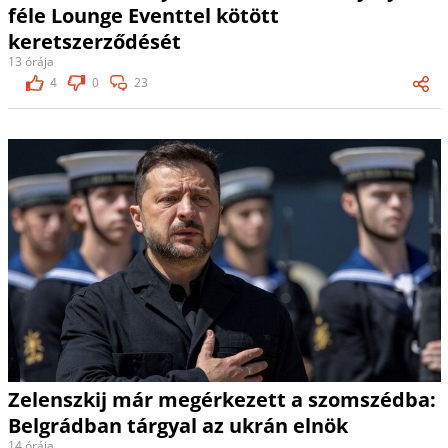
féle Lounge Eventtel kötött
keretszerződését
13 órája
4
0
23
Zelenszkij már megérkezett a szomszédba:
Belgrádban tárgyal az ukrán elnök
14 órája