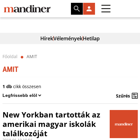
Hírek
Vélemények
Hetilap
Főoldal
AMIT
⬤
AMIT
1 db
cikk összesen
Szűrés
New Yorkban tartották az
amerikai magyar iskolák
találkozóját