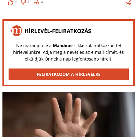
6
0
4
HÍRLEVÉL-FELIRATKOZÁS
Ne maradjon le a
Mandiner
cikkeiről, iratkozzon fel
hírlevelünkre! Adja meg a nevét és az e-mail-címét, és
elküldjük Önnek a nap legfontosabb híreit.
FELIRATKOZOM A HÍRLEVÉLRE