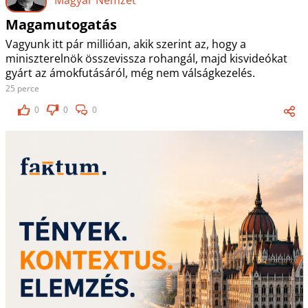
Magamutogatás
Vagyunk itt pár millióan, akik szerint az, hogy a
miniszterelnök összevissza rohangál, majd kisvideókat
gyárt az ámokfutásáról, még nem válságkezelés.
25 perce
0
0
0