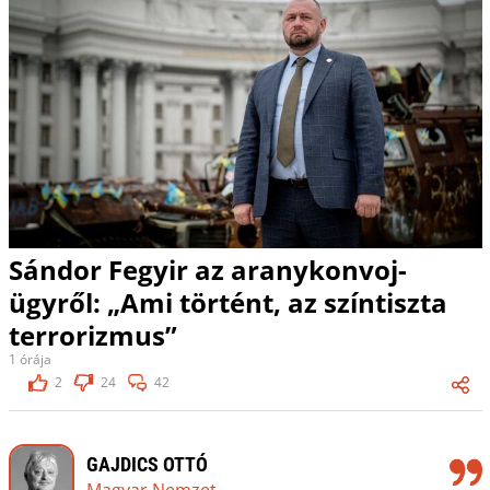
Sándor Fegyir az aranykonvoj-
ügyről: „Ami történt, az színtiszta
terrorizmus”
1 órája
2
24
42
GAJDICS OTTÓ
Magyar Nemzet