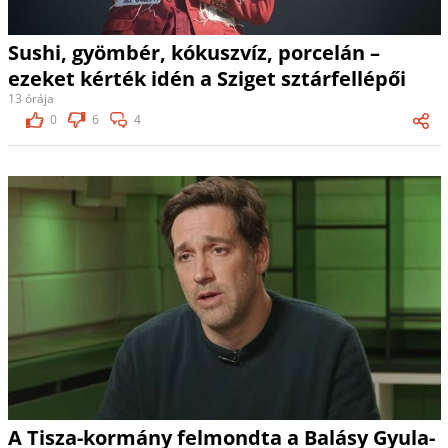
Sushi, gyömbér, kókuszvíz, porcelán –
ezeket kérték idén a Sziget sztárfellépői
13 órája
0
6
4
A Tisza-kormány felmondta a Balásy Gyula-