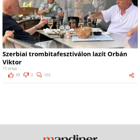
Szerbiai trombitafesztiválon lazít Orbán
Viktor
15 órája
39
2
102