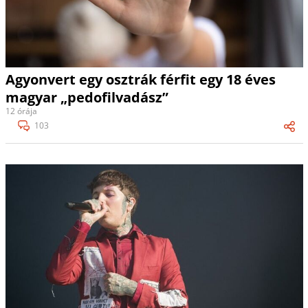
Agyonvert egy osztrák férfit egy 18 éves
magyar „pedofilvadász”
12 órája
103