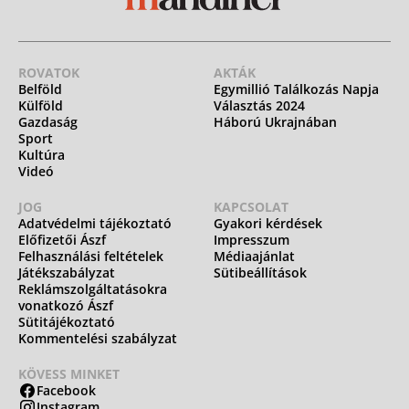
ROVATOK
AKTÁK
Belföld
Egymillió Találkozás Napja
Külföld
Választás 2024
Gazdaság
Háború Ukrajnában
Sport
Kultúra
Videó
JOG
KAPCSOLAT
Adatvédelmi tájékoztató
Gyakori kérdések
Előfizetői Ászf
Impresszum
Felhasználási feltételek
Médiaajánlat
Játékszabályzat
Sütibeállítások
Reklámszolgáltatásokra
vonatkozó Ászf
Sütitájékoztató
Kommentelési szabályzat
KÖVESS MINKET
Facebook
Instagram