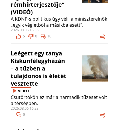
rémhírterjesztője”
(VIDEÓ)
A KDNP-s politikus úgy véli, a miniszterelnök
„egyik végletből a másikba esett”.
2026.08.06 16:36
5
0
10
Leégett egy tanya
Kiskunfélegyházán
– a tűzben a
tulajdonos is életét
vesztette
VIDEÓ
Csütörtökön ez már a harmadik tűzeset volt
a térségben.
2026.08.06 16:28
0