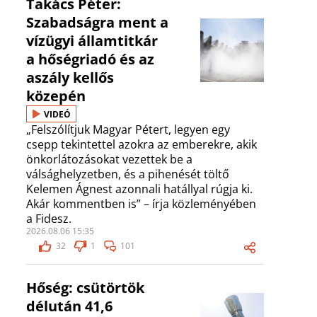
Takács Péter:
Szabadságra ment a
vízügyi államtitkár
a hőségriadó és az
aszály kellős
közepén
VIDEÓ
„Felszólítjuk Magyar Pétert, legyen egy
csepp tekintettel azokra az emberekre, akik
önkorlátozásokat vezettek be a
válsághelyzetben, és a pihenését töltő
Kelemen Ágnest azonnali hatállyal rúgja ki.
Akár kommentben is” – írja közleményében
a Fidesz.
2026.08.06 15:35
32
1
101
Hőség: csütörtök
délután 41,6