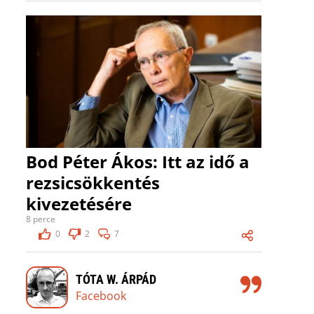
Bod Péter Ákos: Itt az idő a
rezsicsökkentés
kivezetésére
8 perce
0
2
7
TÓTA W. ÁRPÁD
Facebook