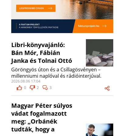
Libri-könyvajánló:
Bán Mór, Fábián
Janka és Tolnai Ottó
Göröngyös úton és a Csillagösvényen –
millenniumi naplóval és rádióinterjúval.
2026.08.06 17:04
0
2
3
Magyar Péter súlyos
vádat fogalmazott
meg: „Orbánék
tudták, hogy a