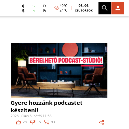
40°C
08. 06.
Ft
24°C
Ft
CSÜTÖRTÖK
Gyere hozzánk podcastet
készíteni!
2026. július 6. hétfő 11:58
28
15
93