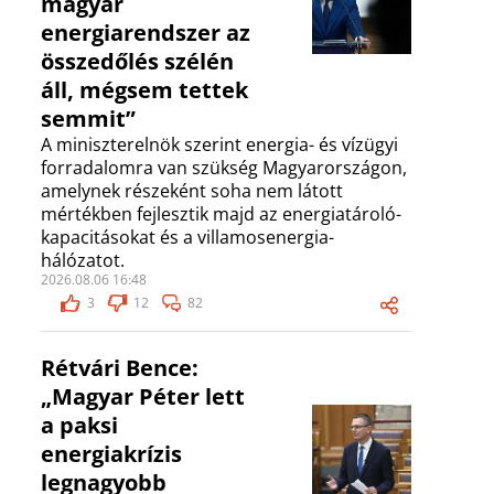
magyar
energiarendszer az
összedőlés szélén
áll, mégsem tettek
semmit”
A miniszterelnök szerint energia- és vízügyi
forradalomra van szükség Magyarországon,
amelynek részeként soha nem látott
mértékben fejlesztik majd az energiatároló-
kapacitásokat és a villamosenergia-
hálózatot.
2026.08.06 16:48
3
12
82
Rétvári Bence:
„Magyar Péter lett
a paksi
energiakrízis
legnagyobb