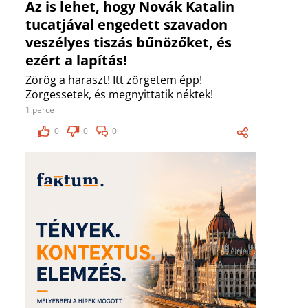
Az is lehet, hogy Novák Katalin
tucatjával engedett szavadon
veszélyes tiszás bűnözőket, és
ezért a lapítás!
Zörög a haraszt! Itt zörgetem épp!
Zörgessetek, és megnyittatik néktek!
1 perce
0
0
0