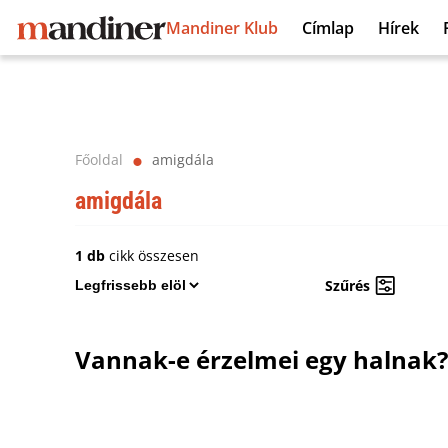
Mandiner Klub
Címlap
Hírek
Főoldal
amigdála
⬤
amigdála
1 db
cikk összesen
Szűrés
Vannak-e érzelmei egy halnak?