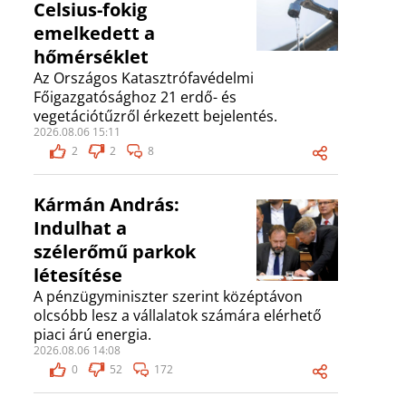
Celsius-fokig
emelkedett a
hőmérséklet
Az Országos Katasztrófavédelmi
Főigazgatósághoz 21 erdő- és
vegetációtűzről érkezett bejelentés.
2026.08.06 15:11
2
2
8
Kármán András:
Indulhat a
szélerőmű parkok
létesítése
A pénzügyminiszter szerint középtávon
olcsóbb lesz a vállalatok számára elérhető
piaci árú energia.
2026.08.06 14:08
0
52
172