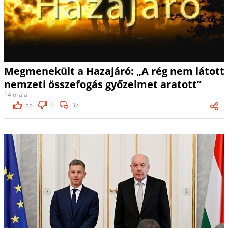
Megmenekült a Hazajáró: „A rég nem látott
nemzeti összefogás győzelmet aratott”
14 órája
55
0
37