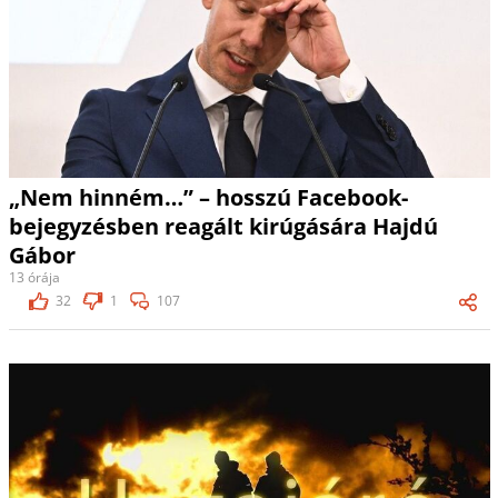
„Nem hinném…” – hosszú Facebook-
bejegyzésben reagált kirúgására Hajdú
Gábor
13 órája
32
1
107