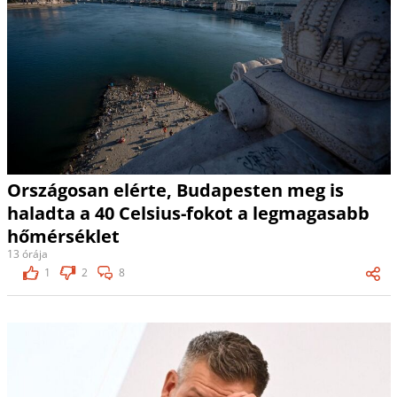
Országosan elérte, Budapesten meg is
haladta a 40 Celsius-fokot a legmagasabb
hőmérséklet
13 órája
1
2
8