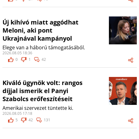
Új kihívó miatt aggódhat
Meloni, aki pont
Ukrajnával kampányol
Elege van a háború támogatásából.
2026.08.05 18:36
0
1
42
Kiváló ügynök volt: rangos
díjjal ismerik el Panyi
Szabolcs erőfeszítéseit
Amerikai szervezet tüntette ki.
2026.08.05 17:18
5
42
131