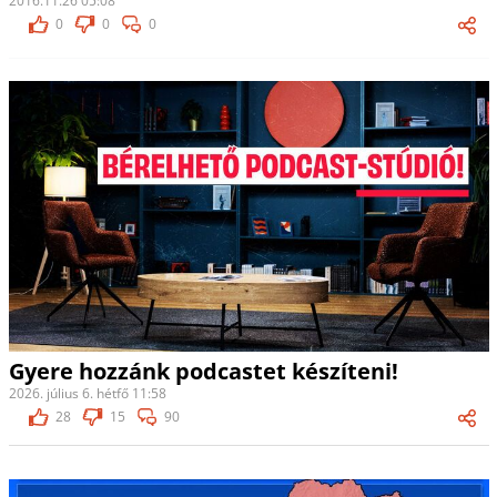
2016.11.26 05:08
0
0
0
Gyere hozzánk podcastet készíteni!
2026. július 6. hétfő 11:58
28
15
90