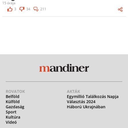
15 órája
3
34
211
ROVATOK
AKTÁK
Belföld
Egymillió Találkozás Napja
Külföld
Választás 2024
Gazdaság
Háború Ukrajnában
Sport
Kultúra
Videó