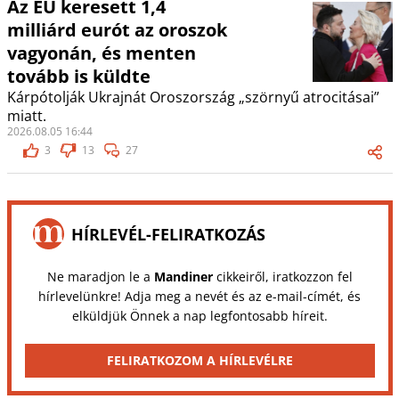
Az EU keresett 1,4
milliárd eurót az oroszok
vagyonán, és menten
tovább is küldte
Kárpótolják Ukrajnát Oroszország „szörnyű atrocitásai”
miatt.
2026.08.05 16:44
3
13
27
HÍRLEVÉL-FELIRATKOZÁS
Ne maradjon le a
Mandiner
cikkeiről, iratkozzon fel
hírlevelünkre! Adja meg a nevét és az e-mail-címét, és
elküldjük Önnek a nap legfontosabb híreit.
FELIRATKOZOM A HÍRLEVÉLRE