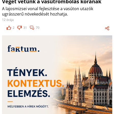
Véget vetünk a vasútrombolás korának
A lajosmizsei vonal fejlesztése a vasúton utazók
ugrásszerű növekedését hozhatja.
12 órája
2
31
70