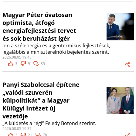
Magyar Péter óvatosan
optimista, átfogó
energiafejlesztési tervet
és sok beruházást ígér
Jön a szélenergia és a geotermikus fejlesztések,
legalábbis a miniszterelnöki bejelentés szerint.
2026.08.05 19:48
3
9
85
Panyi Szabolccsal építene
„valódi szuverén
külpolitikát” a Magyar
Külügyi Intézet új
vezetője
„A küldetés a régi” Feledy Botond szerint.
2026.08.05 19:37
3
21
78