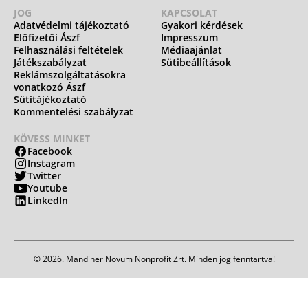
JOG
KAPCSOLAT
Adatvédelmi tájékoztató
Gyakori kérdések
Előfizetői Ászf
Impresszum
Felhasználási feltételek
Médiaajánlat
Játékszabályzat
Sütibeállítások
Reklámszolgáltatásokra
vonatkozó Ászf
Sütitájékoztató
Kommentelési szabályzat
KÖVESS MINKET
Facebook
Instagram
Twitter
Youtube
LinkedIn
© 2026. Mandiner Novum Nonprofit Zrt. Minden jog fenntartva!