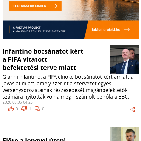
Infantino bocsánatot kért
a FIFA vitatott
befektetési terve miatt
Gianni Infantino, a FIFA elnöke bocsánatot kért amiatt a
javaslat miatt, amely szerint a szervezet egyes
versenysorozatainak részesedését magánbefektetők
számára nyitották volna meg – számolt be róla a BBC.
2026.08.06 04:25
0
1
0
Előre a lengyel úton!