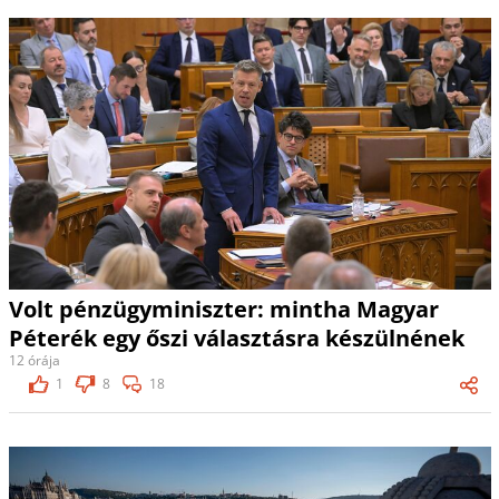
Volt pénzügyminiszter: mintha Magyar
Péterék egy őszi választásra készülnének
12 órája
1
8
18