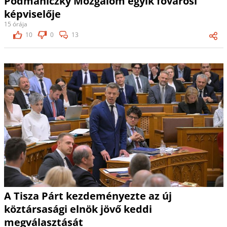
Podmaniczky Mozgalom egyik fővárosi
képviselője
15 órája
10
0
13
A Tisza Párt kezdeményezte az új
köztársasági elnök jövő keddi
megválasztását