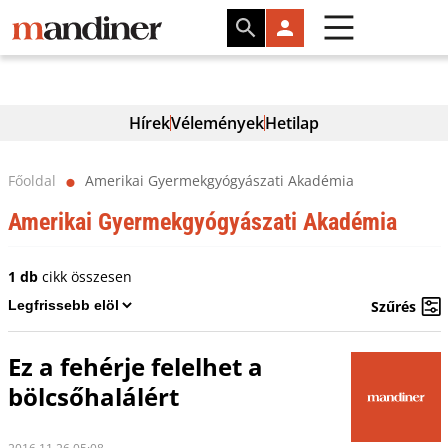
Hírek
Vélemények
Hetilap
Főoldal
Amerikai Gyermekgyógyászati Akadémia
⬤
Amerikai Gyermekgyógyászati Akadémia
1 db
cikk összesen
Szűrés
Ez a fehérje felelhet a
bölcsőhalálért