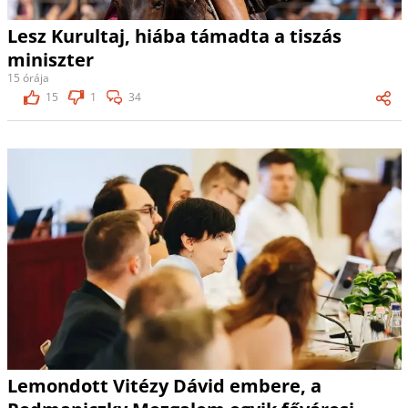
Lesz Kurultaj, hiába támadta a tiszás
miniszter
15 órája
15
1
34
Lemondott Vitézy Dávid embere, a