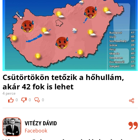
Csütörtökön tetőzik a hőhullám,
akár 42 fok is lehet
4 perce
0
0
0
VITÉZY DÁVID
Facebook