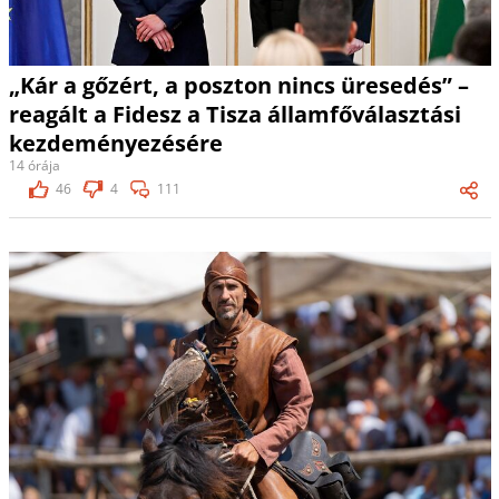
„Kár a gőzért, a poszton nincs üresedés” –
reagált a Fidesz a Tisza államfőválasztási
kezdeményezésére
14 órája
46
4
111