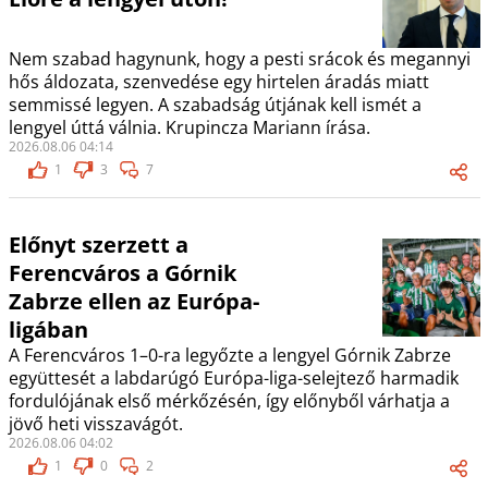
Nem szabad hagynunk, hogy a pesti srácok és megannyi
hős áldozata, szenvedése egy hirtelen áradás miatt
semmissé legyen. A szabadság útjának kell ismét a
lengyel úttá válnia. Krupincza Mariann írása.
2026.08.06 04:14
1
3
7
Előnyt szerzett a
Ferencváros a Górnik
Zabrze ellen az Európa-
ligában
A Ferencváros 1–0-ra legyőzte a lengyel Górnik Zabrze
együttesét a labdarúgó Európa-liga-selejtező harmadik
fordulójának első mérkőzésén, így előnyből várhatja a
jövő heti visszavágót.
2026.08.06 04:02
1
0
2