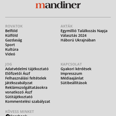
ROVATOK
AKTÁK
Belföld
Egymillió Találkozás Napja
Külföld
Választás 2024
Gazdaság
Háború Ukrajnában
Sport
Kultúra
Videó
JOG
KAPCSOLAT
Adatvédelmi tájékoztató
Gyakori kérdések
Előfizetői Ászf
Impresszum
Felhasználási feltételek
Médiaajánlat
Játékszabályzat
Sütibeállítások
Reklámszolgáltatásokra
vonatkozó Ászf
Sütitájékoztató
Kommentelési szabályzat
KÖVESS MINKET