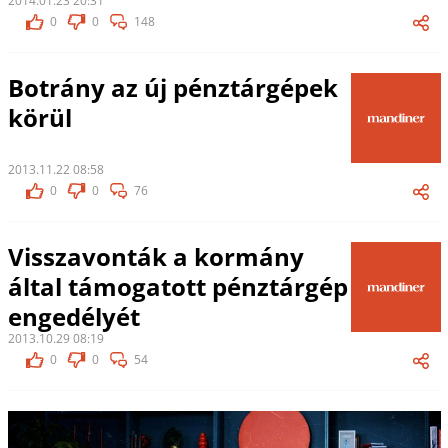
2014.01.23 20:31
0
0
148
Botrány az új pénztárgépek
körül
2013.11.22 08:58
0
0
76
Visszavonták a kormány
által támogatott pénztárgép
engedélyét
2013.10.29 08:19
0
0
54