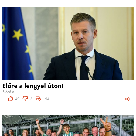
Előre a lengyel úton!
5 órája
24
7
143