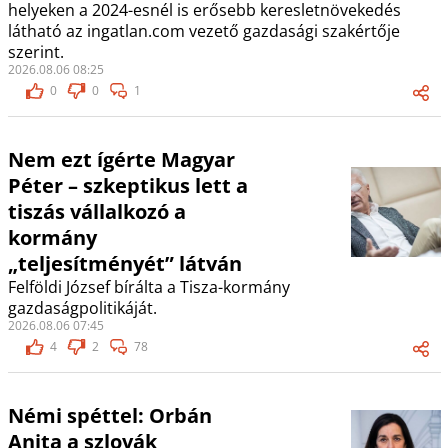
helyeken a 2024-esnél is erősebb keresletnövekedés
látható az ingatlan.com vezető gazdasági szakértője
szerint.
2026.08.06 08:25
0
0
1
Nem ezt ígérte Magyar
Péter – szkeptikus lett a
tiszás vállalkozó a
kormány
„teljesítményét” látván
Felföldi József bírálta a Tisza-kormány
gazdaságpolitikáját.
2026.08.06 07:45
4
2
78
Némi spéttel: Orbán
Anita a szlovák