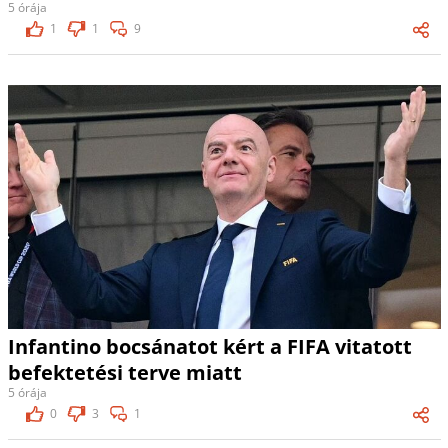
5 órája
1
1
9
Infantino bocsánatot kért a FIFA vitatott
befektetési terve miatt
5 órája
0
3
1