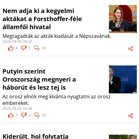
Nem adja ki a kegyelmi
aktákat a Forsthoffer-féle
államfői hivatal
Megtagadták az akták kiadását a Népszavának.
2026.08.06 06:50
4
3
36
Putyin szerint
Oroszország megnyeri a
háborút és lesz tej is
Az orosz elnök meg kívánta nyugtatni az orosz
embereket.
2026.08.06 06:48
3
3
26
Kiderült, hol folytatja