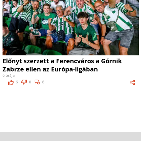
Előnyt szerzett a Ferencváros a Górnik
Zabrze ellen az Európa-ligában
6 órája
6
0
8