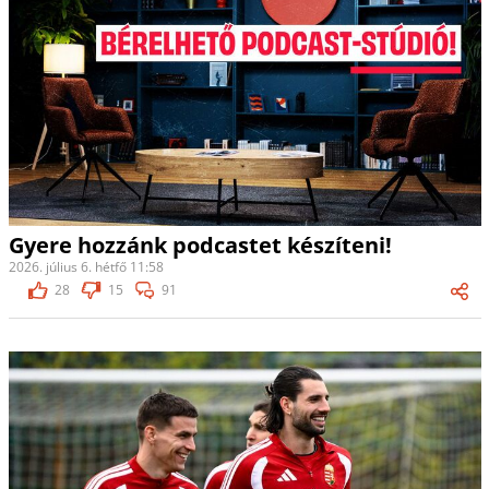
Gyere hozzánk podcastet készíteni!
2026. július 6. hétfő 11:58
28
15
91