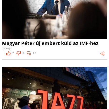
Magyar Péter új embert küld az IMF-hez
3 órája
2
9
17