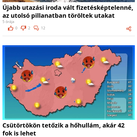
Újabb utazási iroda vált fizetésképtelenné,
az utolsó pillanatban töröltek utakat
5 órája
0
2
12
Csütörtökön tetőzik a hőhullám, akár 42
fok is lehet