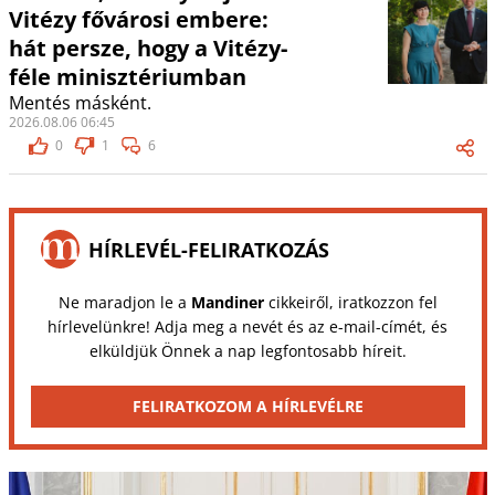
Vitézy fővárosi embere:
hát persze, hogy a Vitézy-
féle minisztériumban
Mentés másként.
2026.08.06 06:45
0
1
6
HÍRLEVÉL-FELIRATKOZÁS
Ne maradjon le a
Mandiner
cikkeiről, iratkozzon fel
hírlevelünkre! Adja meg a nevét és az e-mail-címét, és
elküldjük Önnek a nap legfontosabb híreit.
FELIRATKOZOM A HÍRLEVÉLRE