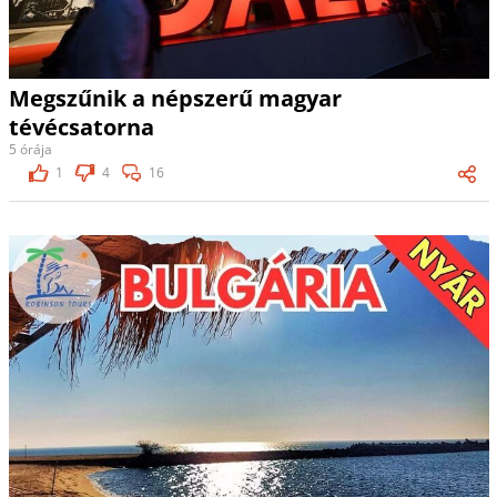
Megszűnik a népszerű magyar
tévécsatorna
5 órája
1
4
16