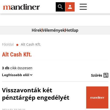
Hírek
Vélemények
Hetilap
Főoldal
Alt Cash Kft.
⬤
Alt Cash Kft.
3 db
cikk összesen
Szűrés
Visszavonták két
pénztárgép engedélyét