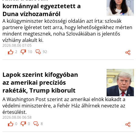
kormánnyal egyeztetett a
Duna vízhozamáról
A külügyminiszter közösségi oldalán azt írta: szlovák
partnere ígéretet tett arra, hogy lehetőségeikhez mérten
mindent megtesznek, noha Szlovákiában is jelentős
vízhiány alakult ki.
2026.08.06 07:05
2
10
92
Lapok szerint kifogyóban
az amerikai precíziós
rakéták, Trump kiborult
A Washington Post szerint az amerikai elnök kiakadt a
védelmi miniszterére, a Fehér Ház álhírnek nevezte az
értesülést.
2026.08.06 06:58
0
0
8