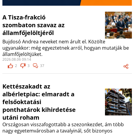
A Tisza-frakció
szombaton szavaz az
államfőjelöltjéről
Bujdosó Andrea neveket nem árult el. Közölte
ugyanakkor: még egyeztetnek arról, hogyan mutatják be
államfőjelöltjüket.
2026.08.06 09:14
2
3
37
Kettészakadt az
albérletpiac: elmaradt a
felsőoktatási
ponthatárok kihirdetése
utáni roham
Országosan visszafogottabb a szezonkezdet, ám több
nagy egyetemvárosban a tavalyinál, sőt bizonyos