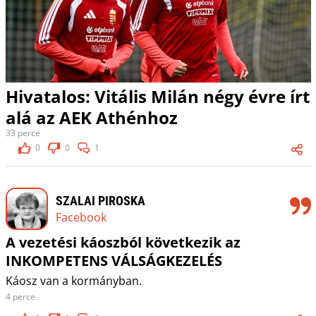
Hivatalos: Vitális Milán négy évre írt
alá az AEK Athénhoz
33 perce
0
0
1
SZALAI PIROSKA
Facebook
A vezetési káoszból következik az
INKOMPETENS VÁLSÁGKEZELÉS
Káosz van a kormányban.
4 perce