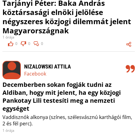
Tarjányi Péter: Baka András
köztársasági elnöki jelölése
négyszeres közjogi dilemmát jelent
Magyarországnak
1 órája
0
0
0
NIZALOWSKI ATTILA
Facebook
Decemberben sokan fogják tudni az
Aldiban, hogy mit jelent, ha egy közjogi
Pankotay Lili testesíti meg a nemzeti
egységet
Vaddisznók alkonya (színes, szélesvásznú karthágói film,
2 és fél perc).
1 órája