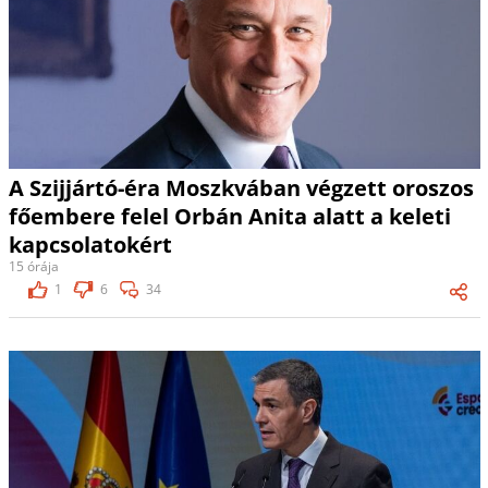
A Szijjártó-éra Moszkvában végzett oroszos
főembere felel Orbán Anita alatt a keleti
kapcsolatokért
15 órája
1
6
34