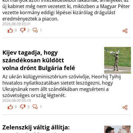
kormányok azon intézkedéseiből fakadnak, amelyeket az
új kabinet még nem vezetett ki, miközben a Magyar Péter
vezette kormány eddigi lépései kizárólag drágulást
eredményeztek a piacon.
2026.08.09 05:31
0
2
1
Kijev tagadja, hogy
szándékosan küldött
volna drónt Bulgária felé
Az ukrán külügyminisztérium szóvivője, Heorhij Tyihij
hivatalos nyilatkozatában sietett leszögezni, hogy
Ukrajnának nem állt szándékában megsérteni a
szövetséges ország légterét.
2026.08.09 05:19
0
3
1
Zelenszkij váltig állítja: