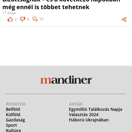
még ennél is többet tehetnek
17 órája
2
6
55
ROVATOK
AKTÁK
Belföld
Egymillió Találkozás Napja
Külföld
Választás 2024
Gazdaság
Háború Ukrajnában
Sport
Kultúra