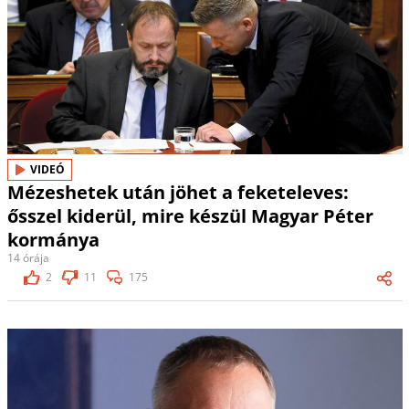
VIDEÓ
Mézeshetek után jöhet a feketeleves:
ősszel kiderül, mire készül Magyar Péter
kormánya
14 órája
2
11
175