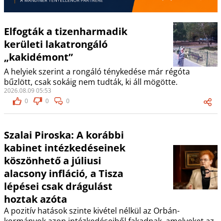
Elfogták a tizenharmadik
kerületi lakatrongáló
„kakidémont”
A helyiek szerint a rongáló ténykedése már régóta
bűzlött, csak sokáig nem tudták, ki áll mögötte.
2026.08.09 05:53
0
0
0
Szalai Piroska: A korábbi
kabinet intézkedéseinek
köszönhető a júliusi
alacsony infláció, a Tisza
lépései csak drágulást
hoztak azóta
A pozitív hatások szinte kivétel nélkül az Orbán-