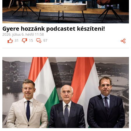
Gyere hozzánk podcastet készíteni!
2026. július 6. hétfő 11:58
31
15
97