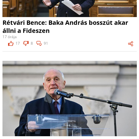
Rétvári Bence: Baka András bosszút akar
állni a Fideszen
17 órája
17
8
91