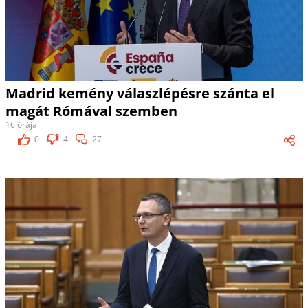
Madrid kemény válaszlépésre szánta el
magát Rómával szemben
16 órája
0
4
27