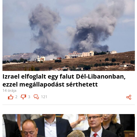
Izrael elfoglalt egy falut Dél-Libanonban,
ezzel megállapodást sérthetett
14 órája
2
3
121