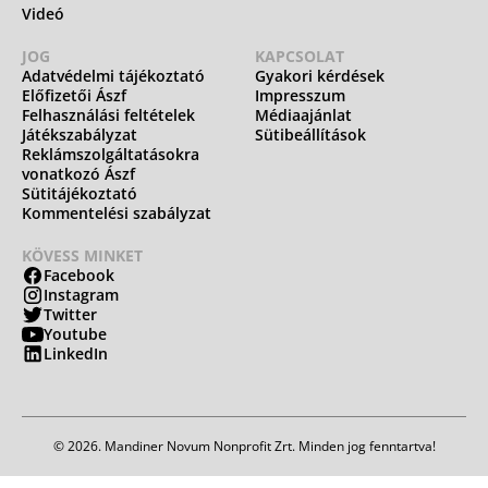
Videó
JOG
KAPCSOLAT
Adatvédelmi tájékoztató
Gyakori kérdések
Előfizetői Ászf
Impresszum
Felhasználási feltételek
Médiaajánlat
Játékszabályzat
Sütibeállítások
Reklámszolgáltatásokra
vonatkozó Ászf
Sütitájékoztató
Kommentelési szabályzat
KÖVESS MINKET
Facebook
Instagram
Twitter
Youtube
LinkedIn
© 2026. Mandiner Novum Nonprofit Zrt. Minden jog fenntartva!