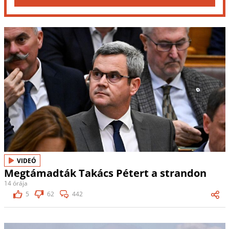
VIDEÓ
Megtámadták Takács Pétert a strandon
14 órája
5
62
442