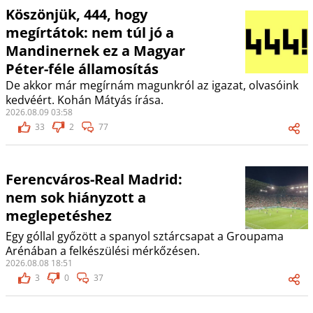
Köszönjük, 444, hogy
megírtátok: nem túl jó a
Mandinernek ez a Magyar
Péter-féle államosítás
De akkor már megírnám magunkról az igazat, olvasóink
kedvéért. Kohán Mátyás írása.
2026.08.09 03:58
33
2
77
Ferencváros-Real Madrid:
nem sok hiányzott a
meglepetéshez
Egy góllal győzött a spanyol sztárcsapat a Groupama
Arénában a felkészülési mérkőzésen.
2026.08.08 18:51
3
0
37