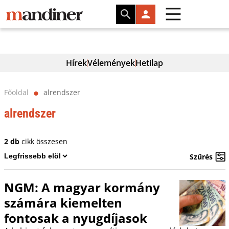
Hírek
Vélemények
Hetilap
Főoldal
alrendszer
⬤
alrendszer
2 db
cikk összesen
Szűrés
NGM: A magyar kormány
számára kiemelten
fontosak a nyugdíjasok