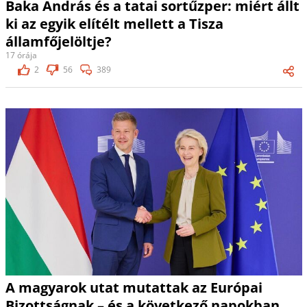
Baka András és a tatai sortűzper: miért állt
ki az egyik elítélt mellett a Tisza
államfőjelöltje?
17 órája
2
56
389
A magyarok utat mutattak az Európai
Bizottságnak – és a következő napokban