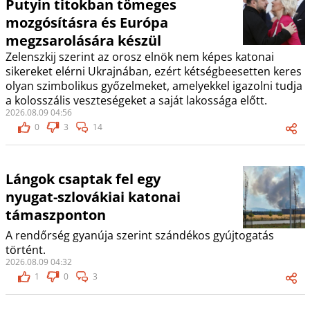
Putyin titokban tömeges
mozgósításra és Európa
megzsarolására készül
Zelenszkij szerint az orosz elnök nem képes katonai
sikereket elérni Ukrajnában, ezért kétségbeesetten keres
olyan szimbolikus győzelmeket, amelyekkel igazolni tudja
a kolosszális veszteségeket a saját lakossága előtt.
2026.08.09 04:56
0
3
14
Lángok csaptak fel egy
nyugat-szlovákiai katonai
támaszponton
A rendőrség gyanúja szerint szándékos gyújtogatás
történt.
2026.08.09 04:32
1
0
3