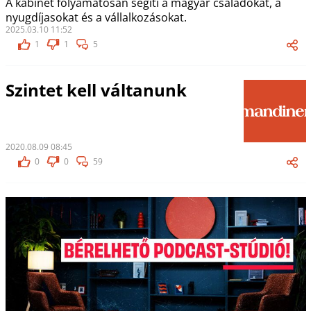
A kabinet folyamatosan segíti a magyar családokat, a
nyugdíjasokat és a vállalkozásokat.
2025.03.10 11:52
1
1
5
Szintet kell váltanunk
2020.08.09 08:45
0
0
59