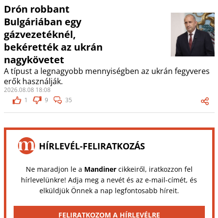
Drón robbant
Bulgáriában egy
gázvezetéknél,
bekérették az ukrán
nagykövetet
A típust a legnagyobb mennyiségben az ukrán fegyveres
erők használják.
2026.08.08 18:08
1
9
35
HÍRLEVÉL-FELIRATKOZÁS
Ne maradjon le a
Mandiner
cikkeiről, iratkozzon fel
hírlevelünkre! Adja meg a nevét és az e-mail-címét, és
elküldjük Önnek a nap legfontosabb híreit.
FELIRATKOZOM A HÍRLEVÉLRE