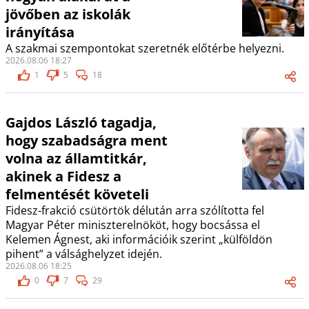
jövőben az iskolák
irányítása
A szakmai szempontokat szeretnék előtérbe helyezni.
2026.08.06 18:27
1
5
18
Gajdos László tagadja,
hogy szabadságra ment
volna az államtitkár,
akinek a Fidesz a
felmentését követeli
Fidesz-frakció csütörtök délután arra szólította fel
Magyar Péter miniszterelnököt, hogy bocsássa el
Kelemen Ágnest, aki információik szerint „külföldön
pihent” a válsághelyzet idején.
2026.08.06 18:25
0
7
29