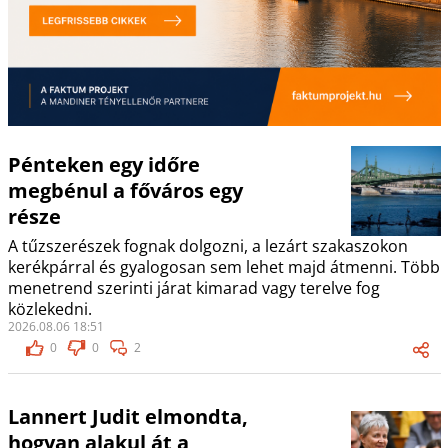
Pénteken egy időre
megbénul a főváros egy
része
A tűzszerészek fognak dolgozni, a lezárt szakaszokon
kerékpárral és gyalogosan sem lehet majd átmenni. Több
menetrend szerinti járat kimarad vagy terelve fog
közlekedni.
2026.08.06 18:51
0
0
2
Lannert Judit elmondta,
hogyan alakul át a