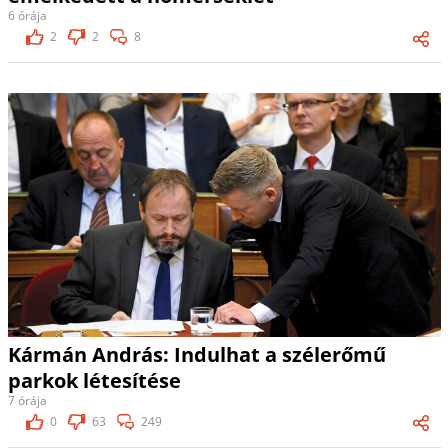
6 órája
2
2
8
Kármán András: Indulhat a szélerőmű
parkok létesítése
7 órája
0
63
249