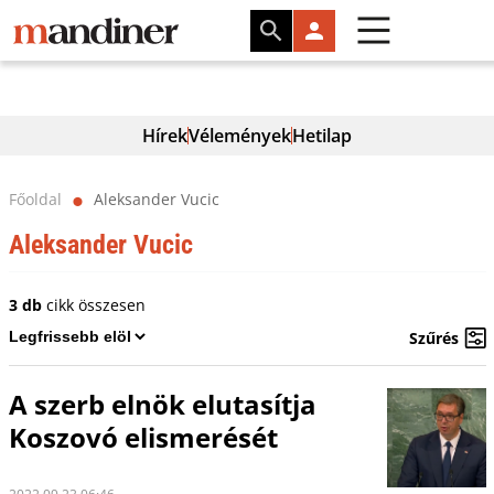
Hírek
Vélemények
Hetilap
Főoldal
Aleksander Vucic
⬤
Aleksander Vucic
3 db
cikk összesen
Szűrés
A szerb elnök elutasítja
Koszovó elismerését