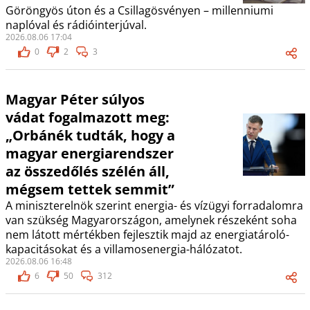
Göröngyös úton és a Csillagösvényen – millenniumi
naplóval és rádióinterjúval.
2026.08.06 17:04
0
2
3
Magyar Péter súlyos
vádat fogalmazott meg:
„Orbánék tudták, hogy a
magyar energiarendszer
az összedőlés szélén áll,
mégsem tettek semmit”
A miniszterelnök szerint energia- és vízügyi forradalomra
van szükség Magyarországon, amelynek részeként soha
nem látott mértékben fejlesztik majd az energiatároló-
kapacitásokat és a villamosenergia-hálózatot.
2026.08.06 16:48
6
50
312