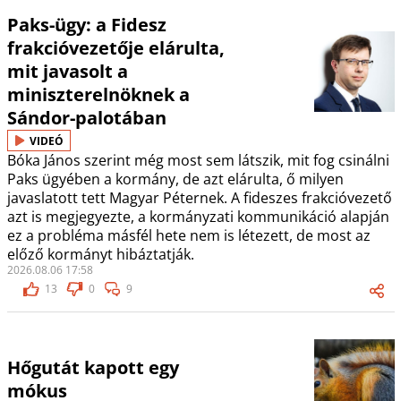
Paks-ügy: a Fidesz
frakcióvezetője elárulta,
mit javasolt a
miniszterelnöknek a
Sándor-palotában
VIDEÓ
Bóka János szerint még most sem látszik, mit fog csinálni
Paks ügyében a kormány, de azt elárulta, ő milyen
javaslatott tett Magyar Péternek. A fideszes frakcióvezető
azt is megjegyezte, a kormányzati kommunikáció alapján
ez a probléma másfél hete nem is létezett, de most az
előző kormányt hibáztatják.
2026.08.06 17:58
13
0
9
Hőgutát kapott egy
mókus