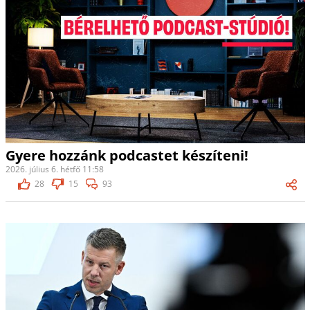
Gyere hozzánk podcastet készíteni!
2026. július 6. hétfő 11:58
28
15
93