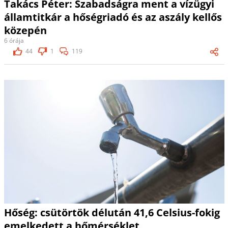
Takács Péter: Szabadságra ment a vízügyi
államtitkár a hőségriadó és az aszály kellős
közepén
6 órája
44
1
119
Hőség: csütörtök délután 41,6 Celsius-fokig
emelkedett a hőmérséklet