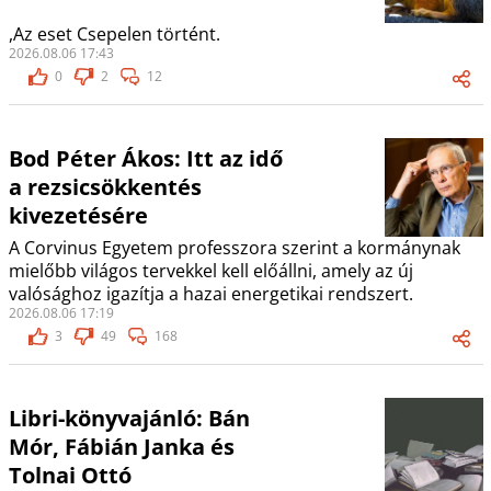
,Az eset Csepelen történt.
2026.08.06 17:43
0
2
12
Bod Péter Ákos: Itt az idő
a rezsicsökkentés
kivezetésére
A Corvinus Egyetem professzora szerint a kormánynak
mielőbb világos tervekkel kell előállni, amely az új
valósághoz igazítja a hazai energetikai rendszert.
2026.08.06 17:19
3
49
168
Libri-könyvajánló: Bán
Mór, Fábián Janka és
Tolnai Ottó