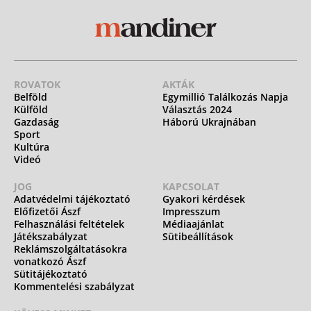
ROVATOK
AKTÁK
Belföld
Egymillió Találkozás Napja
Külföld
Választás 2024
Gazdaság
Háború Ukrajnában
Sport
Kultúra
Videó
JOG
KAPCSOLAT
Adatvédelmi tájékoztató
Gyakori kérdések
Előfizetői Ászf
Impresszum
Felhasználási feltételek
Médiaajánlat
Játékszabályzat
Sütibeállítások
Reklámszolgáltatásokra
vonatkozó Ászf
Sütitájékoztató
Kommentelési szabályzat