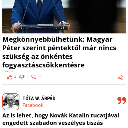
Megkönnyebbülhetünk: Magyar
Péter szerint péntektől már nincs
szükség az önkéntes
fogyasztáscsökkentésre
2 órája
4
2
35
TÓTA W. ÁRPÁD
Facebook
Az is lehet, hogy Novák Katalin tucatjával
engedett szabadon veszélyes tiszás