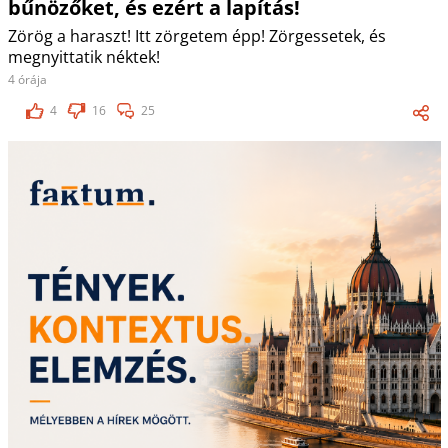
bűnözőket, és ezért a lapítás!
Zörög a haraszt! Itt zörgetem épp! Zörgessetek, és
megnyittatik néktek!
4 órája
4
16
25