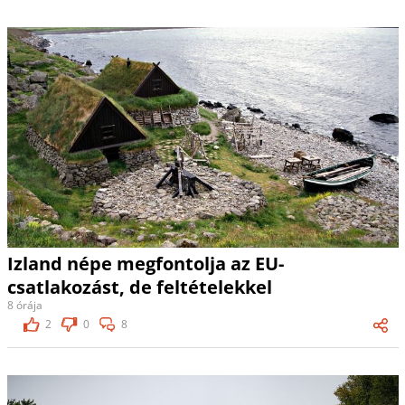
Izland népe megfontolja az EU-
csatlakozást, de feltételekkel
8 órája
2
0
8