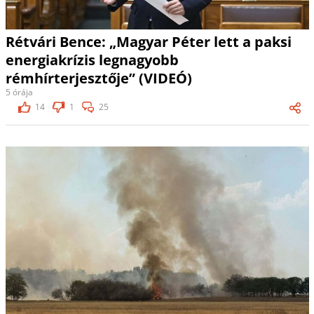
Rétvári Bence: „Magyar Péter lett a paksi
energiakrízis legnagyobb
rémhírterjesztője” (VIDEÓ)
5 órája
14
1
25