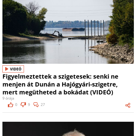
VIDEÓ
Figyelmeztettek a szigetesek: senki ne
menjen át Dunán a Hajógyári-szigetre,
mert megütheted a bokádat (VIDEÓ)
9 órája
0
9
27