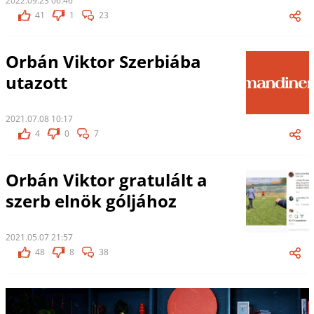
2022.09.23 06:46
41
1
23
Orbán Viktor Szerbiába
utazott
2021.07.08 10:17
4
0
7
Orbán Viktor gratulált a
szerb elnök góljához
2021.05.07 21:57
48
8
38