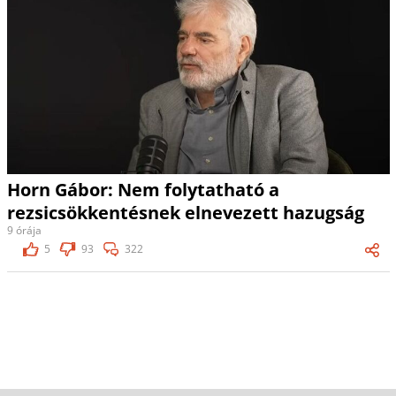
Horn Gábor: Nem folytatható a
rezsicsökkentésnek elnevezett hazugság
9 órája
5
93
322