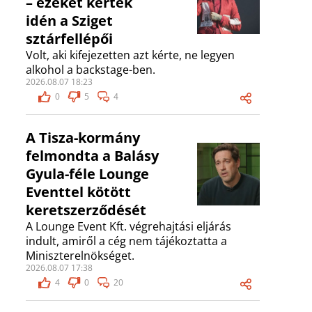
– ezeket kérték
idén a Sziget
sztárfellépői
Volt, aki kifejezetten azt kérte, ne legyen
alkohol a backstage-ben.
2026.08.07 18:23
0
5
4
A Tisza-kormány
felmondta a Balásy
Gyula-féle Lounge
Eventtel kötött
keretszerződését
A Lounge Event Kft. végrehajtási eljárás
indult, amiről a cég nem tájékoztatta a
Miniszterelnökséget.
2026.08.07 17:38
4
0
20