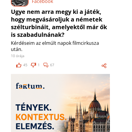
Facebook
Ugye nem arra megy ki a játék,
hogy megvásároljuk a németek
szélturbináit, amelyektől már ők
is szabadulnának?
Kérdéseim az elmúlt napok filmcirkusza
után.
10 órája
45
1
67