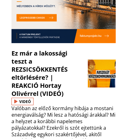
Ez már a lakossági
teszt a
REZSICSÖKKENTÉS
eltörlésére? |
REAKCIÓ Hortay
Olivérrel (VIDEÓ)
VIDEÓ
Valóban az előző kormány hibája a mostani
energiaválság? Mi lesz a hatósági árakkal? Mi
a helyzet a korábbi napelemes
pályázatokkal? Ezekről is szót ejtettünk a
Századvég egykori szakértőjével, akitől