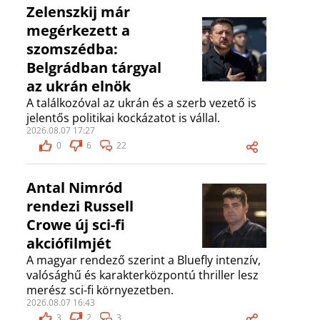
Zelenszkij már
megérkezett a
szomszédba:
Belgrádban tárgyal
az ukrán elnök
A találkozóval az ukrán és a szerb vezető is
jelentős politikai kockázatot is vállal.
2026.08.07 17:27
0
6
22
Antal Nimród
rendezi Russell
Crowe új sci-fi
akciófilmjét
A magyar rendező szerint a Bluefly intenzív,
valósághű és karakterközpontú thriller lesz
merész sci-fi környezetben.
2026.08.07 16:43
3
2
3