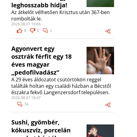
leghosszabb hídja!
Az átkelőt vélhetően Krisztus után 367-ben
rombolták le.
2026.08.07 19:06
6
0
2
Agyonvert egy
osztrák férfit egy 18
éves magyar
„pedofilvadász”
A 29 éves áldozatot csütörtökön reggel
találták holtan egy családi házban a Bécstől
északra fekvő Langenzersdorf településen.
2026.08.07 18:47
74
Sushi, gyömbér,
kókuszvíz, porcelán