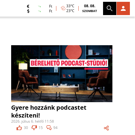
33°C
08. 08.
Ft
23°C
Ft
SZOMBAT
Gyere hozzánk podcastet
készíteni!
2026. július 6. hétfő 11:58
30
15
94