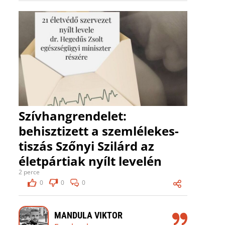
Szívhangrendelet:
behisztizett a szemlélekes-
tiszás Szőnyi Szilárd az
életpártiak nyílt levelén
2 perce
0
0
0
MANDULA VIKTOR