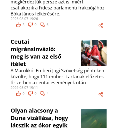
megkérdeztük persze azt is, miért
csatlakozik a Fidesz parlamenti frakciójához
Bóka János felkérésére.
2026.08.07 19:26
3
0
6
Ceutai
migránsinvázió:
meg is van az első
ítélet
A Marokkói Emberi Jogi Szövetség pénteken
közölte, hogy 111 embert tartanak előzetes
őrizetben a ceutai események után.
2026.08.07 19:11
0
0
4
Olyan alacsony a
Duna vízállása, hogy
látszik az ókor egyik