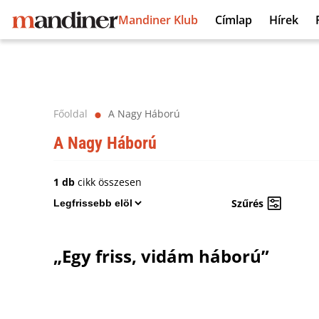
Mandiner Klub
Címlap
Hírek
Főoldal
A Nagy Háború
⬤
A Nagy Háború
1 db
cikk összesen
Szűrés
„Egy friss, vidám háború”