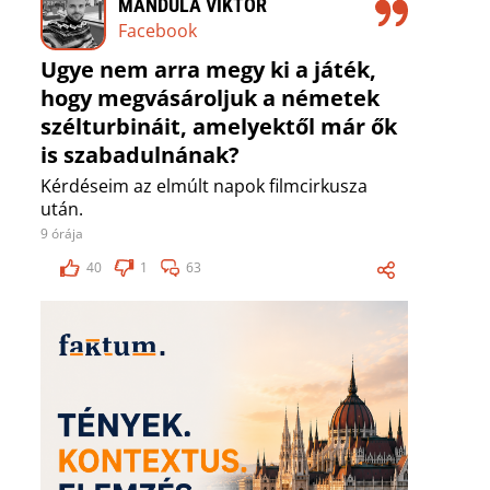
MANDULA VIKTOR
Facebook
Ugye nem arra megy ki a játék,
hogy megvásároljuk a németek
szélturbináit, amelyektől már ők
is szabadulnának?
Kérdéseim az elmúlt napok filmcirkusza
után.
9 órája
40
1
63