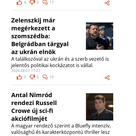
4
0
17
Zelenszkij már
megérkezett a
szomszédba:
Belgrádban tárgyal
az ukrán elnök
A találkozóval az ukrán és a szerb vezető is
jelentős politikai kockázatot is vállal.
2026.08.07 17:27
0
6
19
Antal Nimród
rendezi Russell
Crowe új sci-fi
akciófilmjét
A magyar rendező szerint a Bluefly intenzív,
valósághű és karakterközpontú thriller lesz