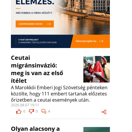
Ceutai
migránsinvázió:
meg is van az első
ítélet
A Marokkói Emberi Jogi Szövetség pénteken
közölte, hogy 111 embert tartanak előzetes
őrizetben a ceutai események után.
2026.08.07 19:11
0
0
4
Olyan alacsony a