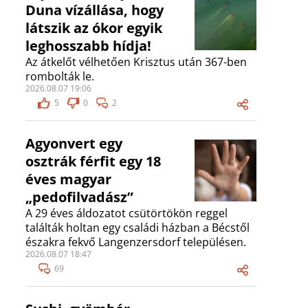
Duna vízállása, hogy
látszik az ókor egyik
leghosszabb hídja!
Az átkelőt vélhetően Krisztus után 367-ben
rombolták le.
2026.08.07 19:06
5
0
2
Agyonvert egy
osztrák férfit egy 18
éves magyar
„pedofilvadász”
A 29 éves áldozatot csütörtökön reggel
találták holtan egy családi házban a Bécstől
északra fekvő Langenzersdorf településen.
2026.08.07 18:47
69