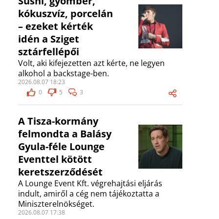
Sushi, gyömbér,
kókuszvíz, porcelán
– ezeket kérték
idén a Sziget
sztárfellépői
Volt, aki kifejezetten azt kérte, ne legyen
alkohol a backstage-ben.
2026.08.07 18:23
0
5
3
A Tisza-kormány
felmondta a Balásy
Gyula-féle Lounge
Eventtel kötött
keretszerződését
A Lounge Event Kft. végrehajtási eljárás
indult, amiről a cég nem tájékoztatta a
Miniszterelnökséget.
2026.08.07 17:38