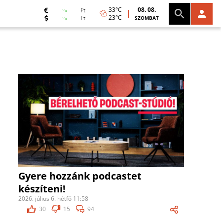
33°C
08. 08.
Ft
23°C
Ft
SZOMBAT
Gyere hozzánk podcastet
készíteni!
2026. július 6. hétfő 11:58
30
15
94