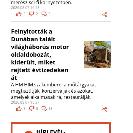
merész sci-fi környezetben.
2026.08.07 16:43
3
2
3
Felnyitották a
Dunában talált
világháborús motor
oldaldobozát,
kiderült, miket
rejtett évtizedeken
át
A HM HIM szakemberei a műtárgyakat
megtisztítják, konzerválják és azokat,
amelyek alkalmasak rá, restaurálják.
2026.08.07 16:37
3
0
13
HÍRLEVÉL-