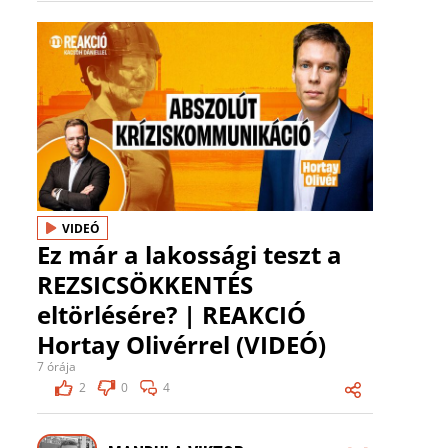
VIDEÓ
Ez már a lakossági teszt a
REZSICSÖKKENTÉS
eltörlésére? | REAKCIÓ
Hortay Olivérrel (VIDEÓ)
7 órája
2
0
4