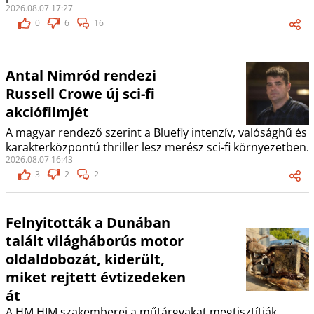
2026.08.07 17:27
0
6
16
Antal Nimród rendezi
Russell Crowe új sci-fi
akciófilmjét
A magyar rendező szerint a Bluefly intenzív, valósághű és
karakterközpontú thriller lesz merész sci-fi környezetben.
2026.08.07 16:43
3
2
2
Felnyitották a Dunában
talált világháborús motor
oldaldobozát, kiderült,
miket rejtett évtizedeken
át
A HM HIM szakemberei a műtárgyakat megtisztítják,