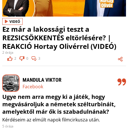
VIDEÓ
Ez már a lakossági teszt a
REZSICSÖKKENTÉS eltörlésére? |
REAKCIÓ Hortay Olivérrel (VIDEÓ)
2 órája
2
0
3
MANDULA VIKTOR
Facebook
Ugye nem arra megy ki a játék, hogy
megvásároljuk a németek szélturbináit,
amelyektől már ők is szabadulnának?
Kérdéseim az elmúlt napok filmcirkusza után.
5 órája