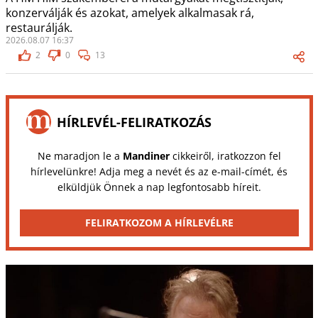
konzerválják és azokat, amelyek alkalmasak rá,
restaurálják.
2026.08.07 16:37
2
0
13
HÍRLEVÉL-FELIRATKOZÁS
Ne maradjon le a
Mandiner
cikkeiről, iratkozzon fel
hírlevelünkre! Adja meg a nevét és az e-mail-címét, és
elküldjük Önnek a nap legfontosabb híreit.
FELIRATKOZOM A HÍRLEVÉLRE