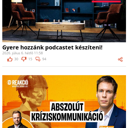
Gyere hozzánk podcastet készíteni!
2026. július 6. hétfő 11:58
30
15
94