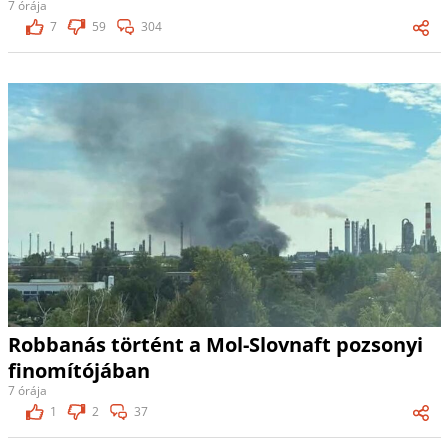
7 órája
7
59
304
Robbanás történt a Mol-Slovnaft pozsonyi
finomítójában
7 órája
1
2
37