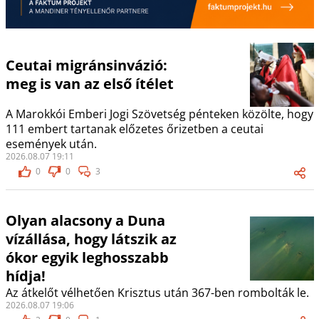
Ceutai migránsinvázió:
meg is van az első ítélet
A Marokkói Emberi Jogi Szövetség pénteken közölte, hogy
111 embert tartanak előzetes őrizetben a ceutai
események után.
2026.08.07 19:11
0
0
3
Olyan alacsony a Duna
vízállása, hogy látszik az
ókor egyik leghosszabb
hídja!
Az átkelőt vélhetően Krisztus után 367-ben rombolták le.
2026.08.07 19:06