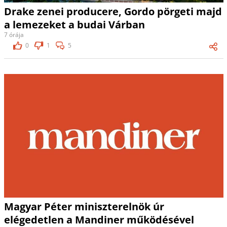
Drake zenei producere, Gordo pörgeti majd
a lemezeket a budai Várban
7 órája
0
1
5
Magyar Péter miniszterelnök úr
elégedetlen a Mandiner működésével