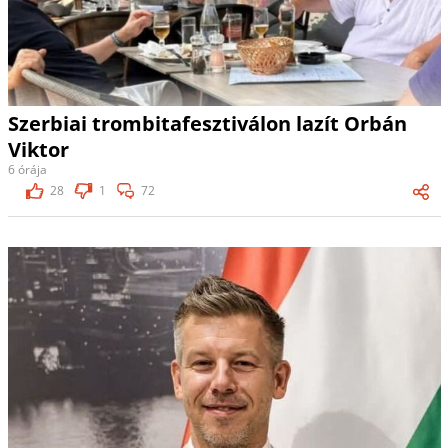
Szerbiai trombitafesztiválon lazít Orbán
Viktor
6 órája
28
1
72