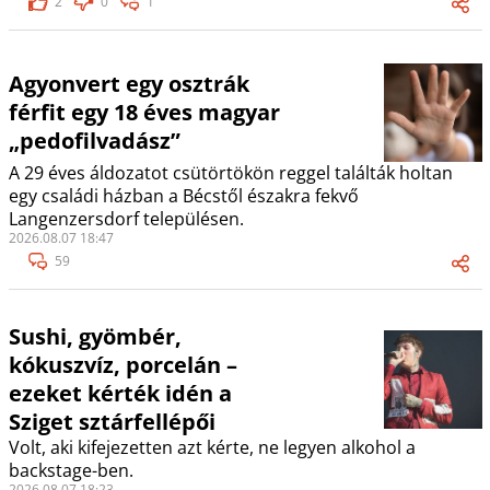
2
0
1
Agyonvert egy osztrák
férfit egy 18 éves magyar
„pedofilvadász”
A 29 éves áldozatot csütörtökön reggel találták holtan
egy családi házban a Bécstől északra fekvő
Langenzersdorf településen.
2026.08.07 18:47
59
Sushi, gyömbér,
kókuszvíz, porcelán –
ezeket kérték idén a
Sziget sztárfellépői
Volt, aki kifejezetten azt kérte, ne legyen alkohol a
backstage-ben.
2026.08.07 18:23