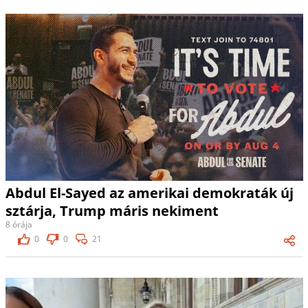
Abdul El-Sayed az amerikai demokraták új
sztárja, Trump máris nekiment
8 órája
0
0
21