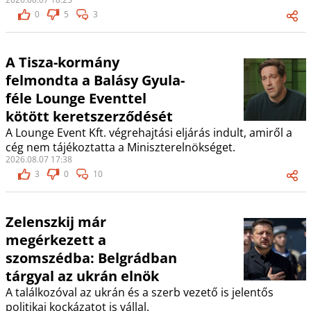
0
5
3
A Tisza-kormány
felmondta a Balásy Gyula-
féle Lounge Eventtel
kötött keretszerződését
A Lounge Event Kft. végrehajtási eljárás indult, amiről a
cég nem tájékoztatta a Miniszterelnökséget.
2026.08.07 17:38
3
0
10
Zelenszkij már
megérkezett a
szomszédba: Belgrádban
tárgyal az ukrán elnök
A találkozóval az ukrán és a szerb vezető is jelentős
politikai kockázatot is vállal.