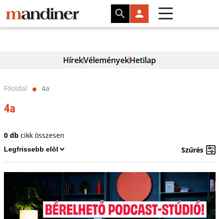
Hírek
Vélemények
Hetilap
Főoldal
4a
⬤
4a
0 db
cikk összesen
Szűrés