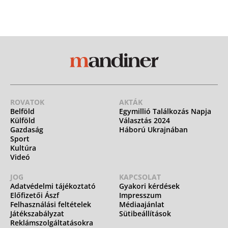
ROVATOK
AKTÁK
Belföld
Egymillió Találkozás Napja
Külföld
Választás 2024
Gazdaság
Háború Ukrajnában
Sport
Kultúra
Videó
JOG
KAPCSOLAT
Adatvédelmi tájékoztató
Gyakori kérdések
Előfizetői Ászf
Impresszum
Felhasználási feltételek
Médiaajánlat
Játékszabályzat
Sütibeállítások
Reklámszolgáltatásokra