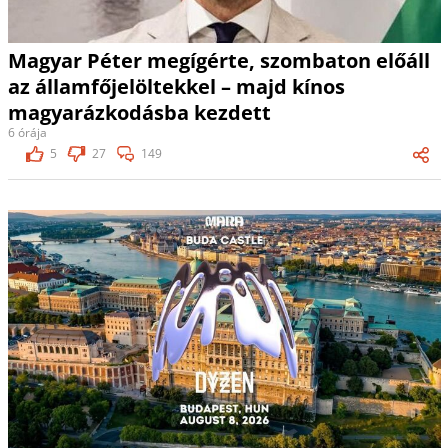
Magyar Péter megígérte, szombaton előáll
az államfőjelöltekkel – majd kínos
magyarázkodásba kezdett
6 órája
5
27
149