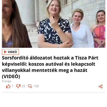
VIDEÓ
Sorsfordító áldozatot hoztak a Tisza Párt
képviselői: koszos autóval és lekapcsolt
villanyokkal mentették meg a hazát
(VIDEÓ)
8 órája
1
25
108