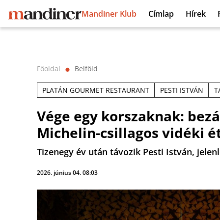
Mandiner Klub
Címlap
Hírek
Főoldal
Belföld
⬤
PLATÁN GOURMET RESTAURANT
PESTI ISTVÁN
T
Vége egy korszaknak: bezá
Michelin-csillagos vidéki 
Tizenegy év után távozik Pesti István, jel
2026. június 04. 08:03