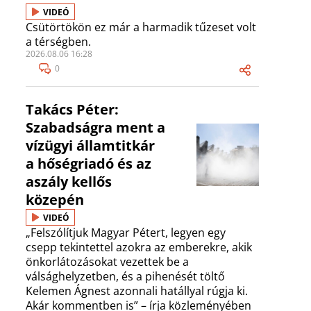
VIDEÓ
Csütörtökön ez már a harmadik tűzeset volt
a térségben.
2026.08.06 16:28
0
Takács Péter:
Szabadságra ment a
vízügyi államtitkár
a hőségriadó és az
aszály kellős
közepén
VIDEÓ
„Felszólítjuk Magyar Pétert, legyen egy
csepp tekintettel azokra az emberekre, akik
önkorlátozásokat vezettek be a
válsághelyzetben, és a pihenését töltő
Kelemen Ágnest azonnali hatállyal rúgja ki.
Akár kommentben is” – írja közleményében