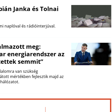
bián Janka és Tolnai
i naplóval és rádióinterjúval.
almazott meg:
ar energiarendszer az
tettek semmit”
adalomra van szükség
tott mértékben fejlesztik majd az
-hálózatot.