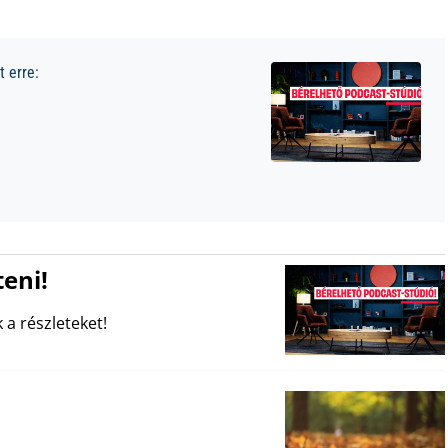
 erre:
eni!
 a részleteket!