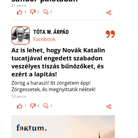
21 perce
0
0
0
TÓTA W. ÁRPÁD
Facebook
Az is lehet, hogy Novák Katalin
tucatjával engedett szabadon
veszélyes tiszás bűnözőket, és
ezért a lapítás!
Zörög a haraszt! Itt zörgetem épp!
Zörgessetek, és megnyittatik néktek!
53 perce
1
4
5