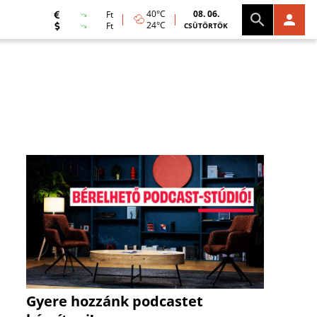
40°C
08. 06.
Ft
24°C
Ft
CSÜTÖRTÖK
Gyere hozzánk podcastet