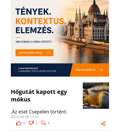
Hőgutát kapott egy
mókus
,Az eset Csepelen történt.
2026.08.06 17:43
0
0
4