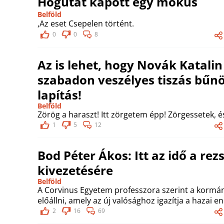
Hőgutát kapott egy mókus
Belföld
,Az eset Csepelen történt.
0
0
8
Az is lehet, hogy Novák Katalin
szabadon veszélyes tiszás bűnö
lapítás!
Belföld
Zörög a haraszt! Itt zörgetem épp! Zörgessetek, é
1
5
12
Bod Péter Ákos: Itt az idő a re
kivezetésére
Belföld
A Corvinus Egyetem professzora szerint a kormány
előállni, amely az új valósághoz igazítja a hazai e
2
16
69