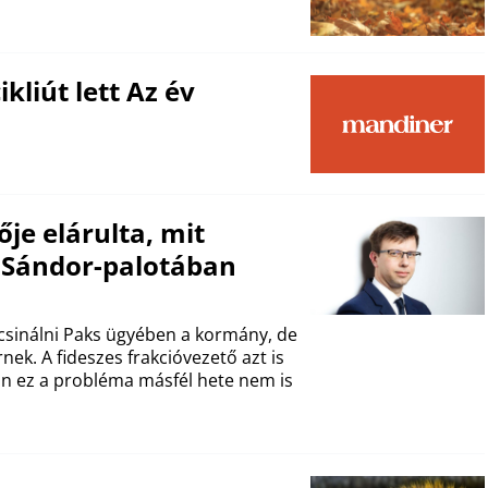
kliút lett Az év
ője elárulta, mit
a Sándor-palotában
 csinálni Paks ügyében a kormány, de
rnek. A fideszes frakcióvezető azt is
n ez a probléma másfél hete nem is