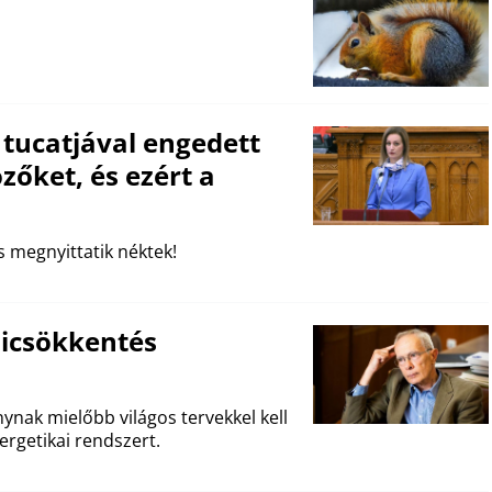
 tucatjával engedett
zőket, és ezért a
s megnyittatik néktek!
zsicsökkentés
nak mielőbb világos tervekkel kell
nergetikai rendszert.