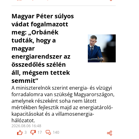
Magyar Péter súlyos
vádat fogalmazott
meg: „Orbánék
tudták, hogy a
magyar
energiarendszer az
összedőlés szélén
áll, mégsem tettek
semmit”
A miniszterelnök szerint energia- és vízügyi
forradalomra van szükség Magyarországon,
amelynek részeként soha nem látott
mértékben fejlesztik majd az energiatároló-
kapacitásokat és a villamosenergia-
hálózatot.
2026.08.06 16:48
3
17
140