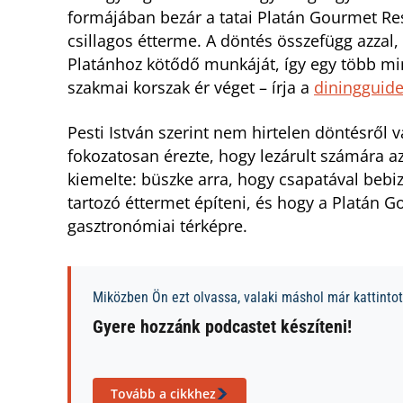
formájában bezár a tatai Platán Gourmet Rest
csillagos étterme. A döntés összefügg azzal, 
Platánhoz kötődő munkáját, így egy több min
szakmai korszak ér véget – írja a
diningguid
Pesti István szerint nem hirtelen döntésről
fokozatosan érezte, hogy lezárult számára az 
kiemelte: büszke arra, hogy csapatával bebiz
tartozó éttermet építeni, és hogy a Platán G
gasztronómiai térképre.
Miközben Ön ezt olvassa, valaki máshol már kattintott
Gyere hozzánk podcastet készíteni!
Tovább a cikkhez