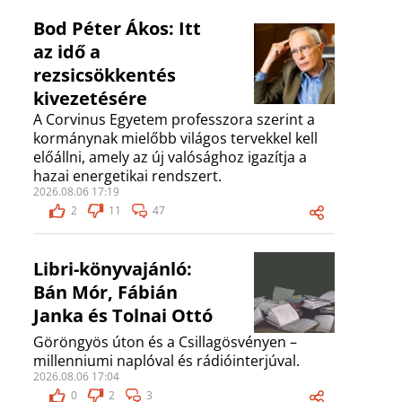
Bod Péter Ákos: Itt
az idő a
rezsicsökkentés
kivezetésére
A Corvinus Egyetem professzora szerint a
kormánynak mielőbb világos tervekkel kell
előállni, amely az új valósághoz igazítja a
hazai energetikai rendszert.
2026.08.06 17:19
2
11
47
Libri-könyvajánló:
Bán Mór, Fábián
Janka és Tolnai Ottó
Göröngyös úton és a Csillagösvényen –
millenniumi naplóval és rádióinterjúval.
2026.08.06 17:04
0
2
3