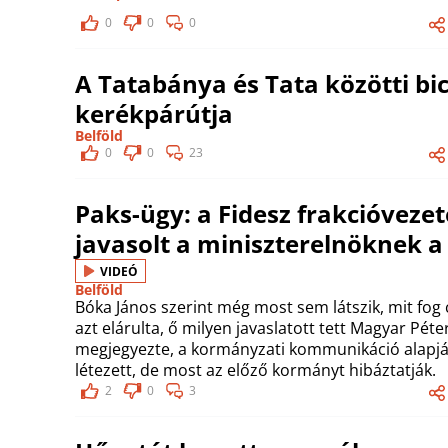
0
0
0
A Tatabánya és Tata közötti bici
kerékpárútja
Belföld
0
0
23
Paks-ügy: a Fidesz frakcióvezet
javasolt a miniszterelnöknek 
VIDEÓ
Belföld
Bóka János szerint még most sem látszik, mit fog
azt elárulta, ő milyen javaslatott tett Magyar Péte
megjegyezte, a kormányzati kommunikáció alapjá
létezett, de most az előző kormányt hibáztatják.
2
0
3