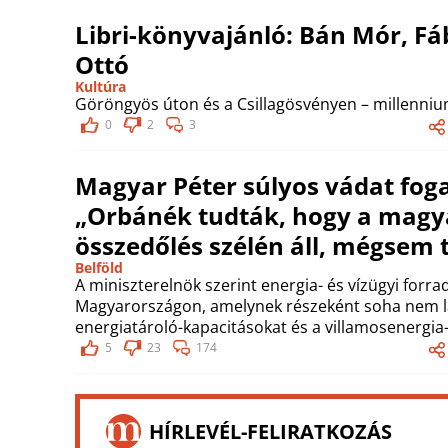
Libri-könyvajánló: Bán Mór, Fá
Ottó
Kultúra
Göröngyös úton és a Csillagösvényen – millennium
0
2
3
Magyar Péter súlyos vádat fog
„Orbánék tudták, hogy a magy
összedőlés szélén áll, mégsem 
Belföld
A miniszterelnök szerint energia- és vízügyi forr
Magyarországon, amelynek részeként soha nem lá
energiatároló-kapacitásokat és a villamosenergia
5
23
174
HÍRLEVÉL-FELIRATKOZÁS