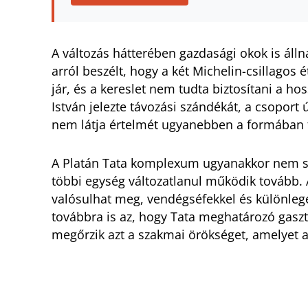
A változás hátterében gazdasági okok is áll
arról beszélt, hogy a két Michelin-csillagos
jár, és a kereslet nem tudta biztosítani a h
István jelezte távozási szándékát, a csoport ú
nem látja értelmét ugyanebben a formában f
A Platán Tata komplexum ugyanakkor nem szű
többi egység változatlanul működik tovább.
valósulhat meg, vendégséfekkel és különlege
továbbra is az, hogy Tata meghatározó gasz
megőrzik azt a szakmai örökséget, amelyet a