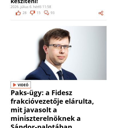
készíteni!
2026. július 6. hétfő 11:58
28
15
93
VIDEÓ
Paks-ügy: a Fidesz
frakcióvezetője elárulta,
mit javasolt a
miniszterelnöknek a
Sándor-palotában