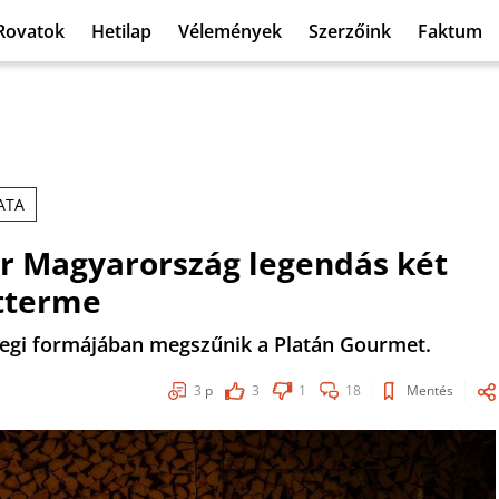
Rovatok
Hetilap
Vélemények
Szerzőink
Faktum
ATA
r Magyarország legendás két
étterme
enlegi formájában megszűnik a Platán Gourmet.
3
p
3
1
18
Mentés