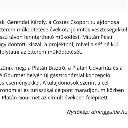
nak. Gerendai Károly, a Costes Csoport tulajdonosa
 étterem működtetése évek óta jelentős veszteségekkel
osszú távon fenntartható működést. Miután Pesti
gy döntött, kiszáll a projektből, mivel a séf nélkül
olytatni az étterem működtetését.
nik meg: a Platán Bisztró, a Platán Udvarház és a
 A Gourmet helyén új gasztronómiai koncepció
s eseményekkel. A tulajdonosok szerint a cél
tronómiai és turisztikai célpont maradjon, miközben
 Platán Gourmet az elmúlt években felépített.
Nyitókép: diningguide.hu