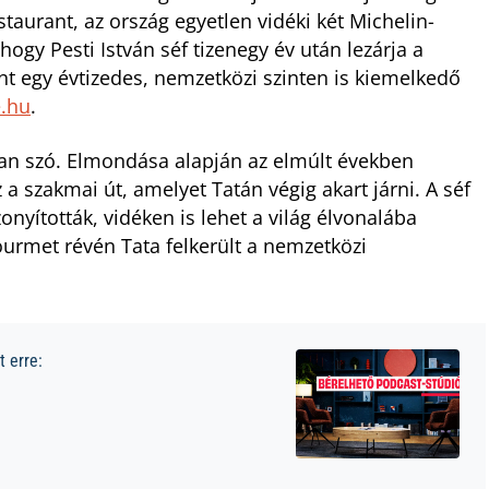
aurant, az ország egyetlen vidéki két Michelin-
hogy Pesti István séf tizenegy év után lezárja a
t egy évtizedes, nemzetközi szinten is kiemelkedő
e.hu
.
 van szó. Elmondása alapján az elmúlt években
a szakmai út, amelyet Tatán végig akart járni. A séf
onyították, vidéken is lehet a világ élvonalába
ourmet révén Tata felkerült a nemzetközi
 erre: