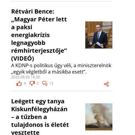
Rétvári Bence:
„Magyar Péter lett
a paksi
energiakrízis
legnagyobb
rémhírterjesztője”
(VIDEÓ)
A KDNP-s politikus úgy véli, a miniszterelnök
„egyik végletből a másikba esett”.
2026.08.06 16:36
9
0
13
Leégett egy tanya
Kiskunfélegyházán
– a tűzben a
tulajdonos is életét
vesztette