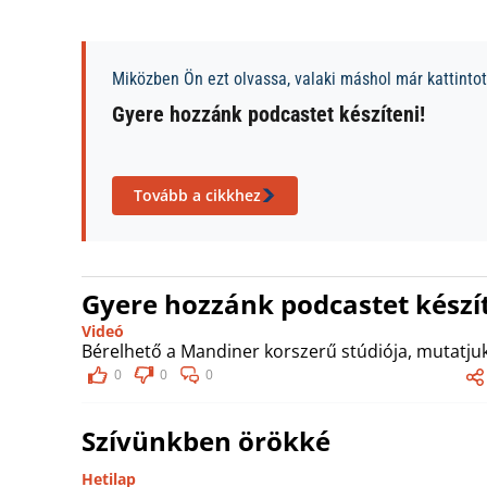
Miközben Ön ezt olvassa, valaki máshol már kattintott
Gyere hozzánk podcastet készíteni!
Tovább a cikkhez
Gyere hozzánk podcastet készít
Videó
Bérelhető a Mandiner korszerű stúdiója, mutatjuk
0
0
0
Szívünkben örökké
Hetilap