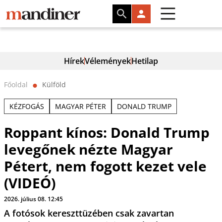
Hírek
Vélemények
Hetilap
Főoldal
Külföld
⬤
KÉZFOGÁS
MAGYAR PÉTER
DONALD TRUMP
Roppant kínos: Donald Trump
levegőnek nézte Magyar
Pétert, nem fogott kezet vele
(VIDEÓ)
2026. július 08. 12:45
A fotósok kereszttüzében csak zavartan