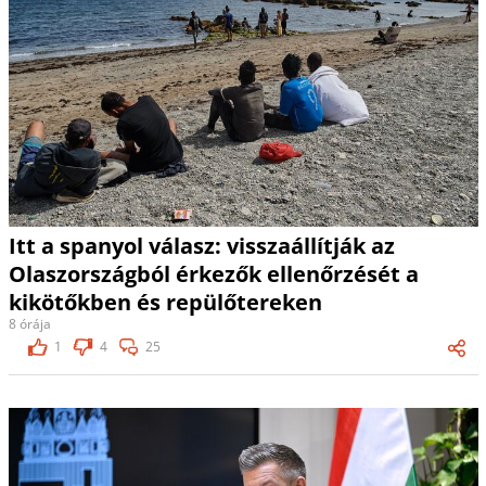
Itt a spanyol válasz: visszaállítják az
Olaszországból érkezők ellenőrzését a
kikötőkben és repülőtereken
8 órája
1
4
25