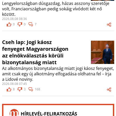
Lengyelországban dúsgazdag, házas asszony szeretője
volt, Franciaországban pedig sokáig vívódott két nő
között.
2026.08.08 08:36
0
0
7
Cseh lap: Jogi káosz
fenyeget Magyarországon
az elnökválasztás körüli
bizonytalanság miatt
Az alkotmányos bizonytalanság miatt jogi káosz fenyeget,
amit csak egy új alkotmány elfogadása oldhatna fel – írja
a Lidové noviny.
2026.08.08 07:45
8
3
168
HÍRLEVÉL-FELIRATKOZÁS