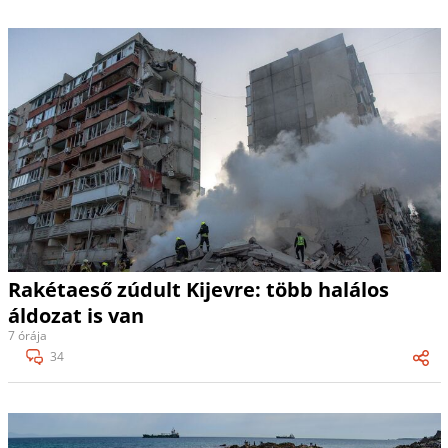
Rakétaeső zúdult Kijevre: több halálos
áldozat is van
7 órája
34