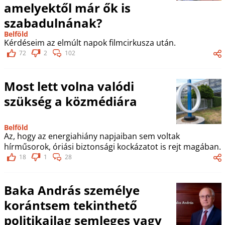
amelyektől már ők is
szabadulnának?
Belföld
Kérdéseim az elmúlt napok filmcirkusza után.
72
2
102
Most lett volna valódi
szükség a közmédiára
Belföld
Az, hogy az energiahiány napjaiban sem voltak
hírműsorok, óriási biztonsági kockázatot is rejt magában.
18
1
28
Baka András személye
korántsem tekinthető
politikailag semleges vagy