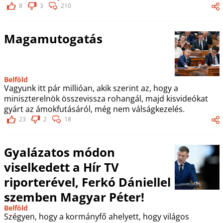
8
3
210
Magamutogatás
Belföld
Vagyunk itt pár millióan, akik szerint az, hogy a
miniszterelnök összevissza rohangál, majd kisvideókat
gyárt az ámokfutásáról, még nem válságkezelés.
23
2
18
Gyalázatos módon
viselkedett a Hír TV
riporterével, Ferkó Dániellel
szemben Magyar Péter!
Belföld
Szégyen, hogy a kormányfő ahelyett, hogy világos