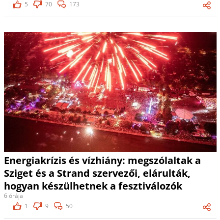
5
70
173
Energiakrízis és vízhiány: megszólaltak a
Sziget és a Strand szervezői, elárulták,
hogyan készülhetnek a fesztiválozók
6 órája
1
9
50