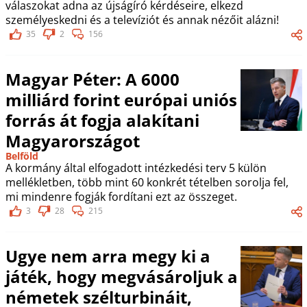
válaszokat adna az újságíró kérdéseire, elkezd
személyeskedni és a televíziót és annak nézőit alázni!
35
2
156
Magyar Péter: A 6000
milliárd forint európai uniós
forrás át fogja alakítani
Magyarországot
Belföld
A kormány által elfogadott intézkedési terv 5 külön
mellékletben, több mint 60 konkrét tételben sorolja fel,
mi mindenre fogják fordítani ezt az összeget.
3
28
215
Ugye nem arra megy ki a
játék, hogy megvásároljuk a
németek szélturbináit,