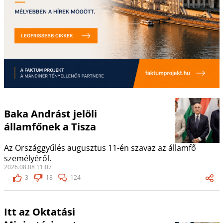
Baka Andrást jelöli
államfőnek a Tisza
Az Országgyűlés augusztus 11-én szavaz az államfő
személyéről.
2026.08.08 11:07
3
18
124
Itt az Oktatási