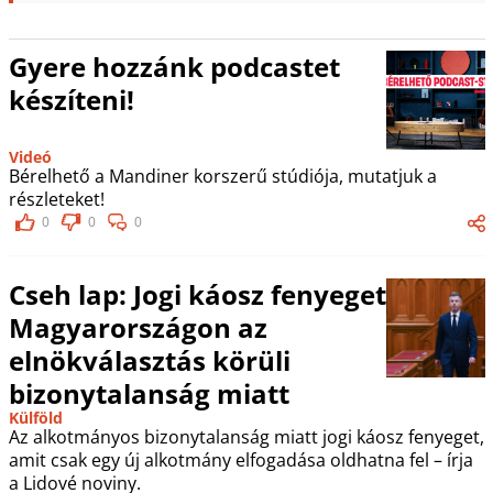
Gyere hozzánk podcastet
készíteni!
Videó
Bérelhető a Mandiner korszerű stúdiója, mutatjuk a
részleteket!
0
0
0
Cseh lap: Jogi káosz fenyeget
Magyarországon az
elnökválasztás körüli
bizonytalanság miatt
Külföld
Az alkotmányos bizonytalanság miatt jogi káosz fenyeget,
amit csak egy új alkotmány elfogadása oldhatna fel – írja
a Lidové noviny.