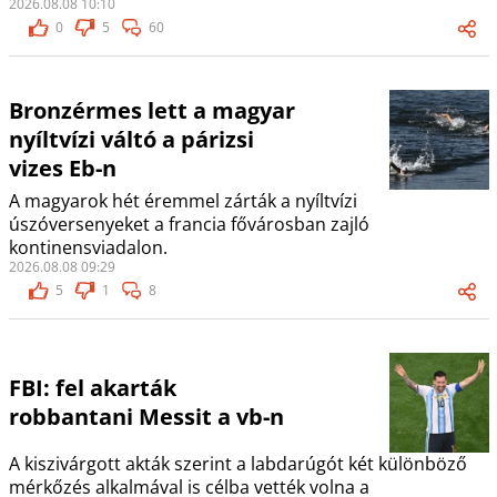
2026.08.08 10:10
0
5
60
Bronzérmes lett a magyar
nyíltvízi váltó a párizsi
vizes Eb-n
A magyarok hét éremmel zárták a nyíltvízi
úszóversenyeket a francia fővárosban zajló
kontinensviadalon.
2026.08.08 09:29
5
1
8
FBI: fel akarták
robbantani Messit a vb-n
A kiszivárgott akták szerint a labdarúgót két különböző
mérkőzés alkalmával is célba vették volna a