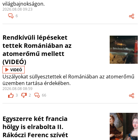
világbajnokságon.
2026.08.08 09:23
6
Rendkívüli lépéseket
tettek Romániában az
atomerőmű mellett
(VIDEÓ)
VIDEÓ
Uszályokat süllyesztettek el Romániában az atomerőmű
üzemben tartása érdekében.
2026.08.08 08:59
3
2
66
Egyszerre két francia
hölgy is elrabolta II.
Rákóczi Ferenc szívét