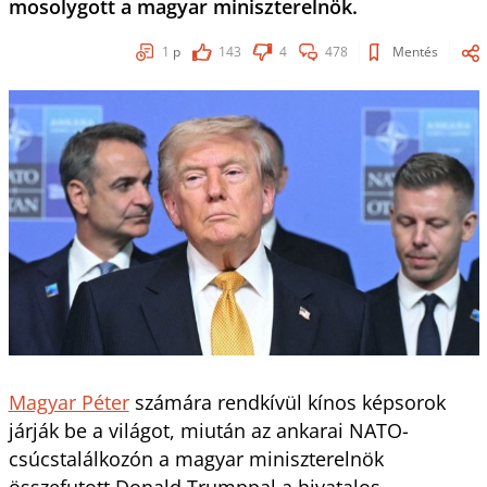
mosolygott a magyar miniszterelnök.
1
p
143
4
478
Mentés
Magyar Péter
számára rendkívül kínos képsorok
járják be a világot, miután az ankarai NATO-
csúcstalálkozón a magyar miniszterelnök
összefutott Donald Trumppal a hivatalos