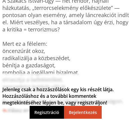
A Szakács István‑ügy — hét rendőr, hajnali 
házkutatás, „terrorcselekmény előkészülete” — 
pontosan olyan esemény, amely láncreakciót indít 
el. Miért veszélyes, ha a társadalom úgy érzi, hogy 
a kritika = terrorizmus?

Mert ez a félelem:

öncenzúrát okoz,

radikalizálja a közbeszédet,

bénítja a gazdaságot,

rombolja a jogállami bizalmat,

elriasztja a befektetőket,

nemzetközi kritikát vált ki.

Jelenleg csak a hozzászólások egy kis részét látja.
Hozzászóláshoz és a további kommentek
Ez a folyamat már most látszik Magyarországon.
megtekintéséhez lépjen be, vagy regisztráljon!
Válasz erre
2
0
Regisztráció
Bejelentkezés