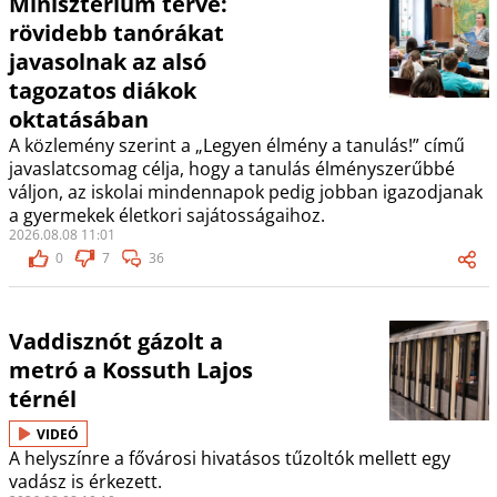
Minisztérium terve:
rövidebb tanórákat
javasolnak az alsó
tagozatos diákok
oktatásában
A közlemény szerint a „Legyen élmény a tanulás!” című
javaslatcsomag célja, hogy a tanulás élményszerűbbé
váljon, az iskolai mindennapok pedig jobban igazodjanak
a gyermekek életkori sajátosságaihoz.
2026.08.08 11:01
0
7
36
Vaddisznót gázolt a
metró a Kossuth Lajos
térnél
VIDEÓ
A helyszínre a fővárosi hivatásos tűzoltók mellett egy
vadász is érkezett.