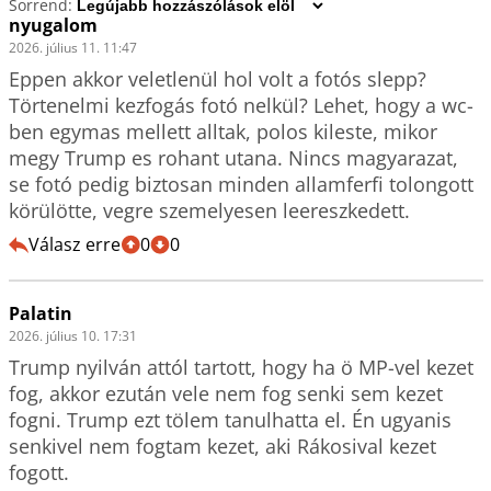
Sorrend:
nyugalom
2026. július 11. 11:47
Eppen akkor veletlenül hol volt a fotós slepp? 
Törtenelmi kezfogás fotó nelkül? Lehet, hogy a wc-
ben egymas mellett alltak, polos kileste, mikor 
megy Trump es rohant utana. Nincs magyarazat, 
se fotó pedig biztosan minden allamferfi tolongott 
körülötte, vegre szemelyesen leereszkedett.
Válasz erre
0
0
Palatin
2026. július 10. 17:31
Trump nyilván attól tartott, hogy ha ö MP-vel kezet 
fog, akkor ezután vele nem fog senki sem kezet 
fogni. Trump ezt tölem tanulhatta el. Én ugyanis 
senkivel nem fogtam kezet, aki Rákosival kezet 
fogott. 