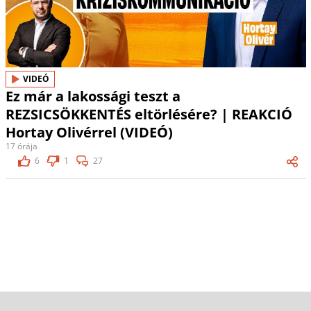
VIDEÓ
Ez már a lakossági teszt a
REZSICSÖKKENTÉS eltörlésére? | REAKCIÓ
Hortay Olivérrel (VIDEÓ)
17 órája
6
1
27