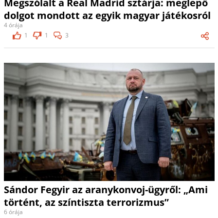
Megszólalt a Real Madrid sztárja: meglepő
dolgot mondott az egyik magyar játékosról
4 órája
1
1
3
Sándor Fegyir az aranykonvoj-ügyről: „Ami
történt, az színtiszta terrorizmus”
6 órája