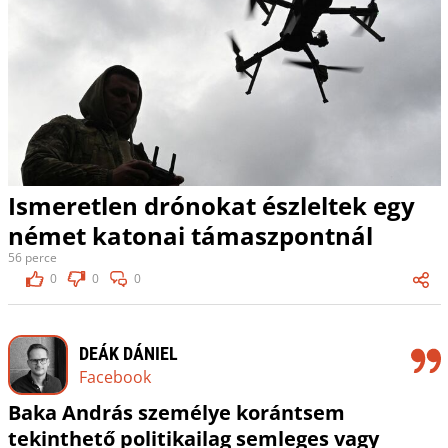
Ismeretlen drónokat észleltek egy
német katonai támaszpontnál
56 perce
0
0
0
DEÁK DÁNIEL
Facebook
Baka András személye korántsem
tekinthető politikailag semleges vagy