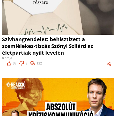
Szívhangrendelet: behisztizett a
szemlélekes-tiszás Szőnyi Szilárd az
életpártiak nyílt levelén
8 órája
37
3
132