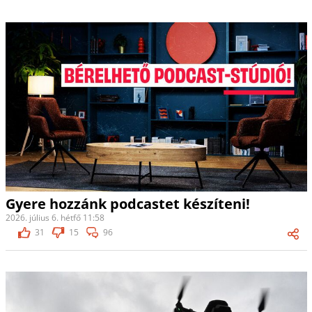
Gyere hozzánk podcastet készíteni!
2026. július 6. hétfő 11:58
31
15
96