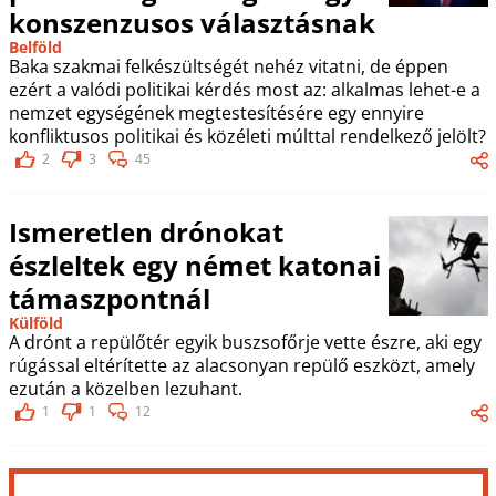
konszenzusos választásnak
Belföld
Baka szakmai felkészültségét nehéz vitatni, de éppen
ezért a valódi politikai kérdés most az: alkalmas lehet-e a
nemzet egységének megtestesítésére egy ennyire
konfliktusos politikai és közéleti múlttal rendelkező jelölt?
2
3
45
Ismeretlen drónokat
észleltek egy német katonai
támaszpontnál
Külföld
A drónt a repülőtér egyik buszsofőrje vette észre, aki egy
rúgással eltérítette az alacsonyan repülő eszközt, amely
ezután a közelben lezuhant.
1
1
12