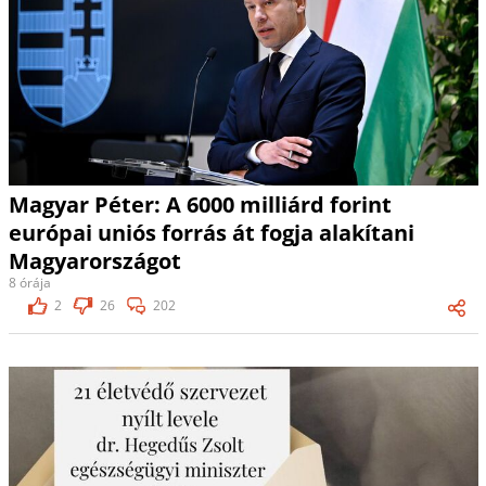
Magyar Péter: A 6000 milliárd forint
európai uniós forrás át fogja alakítani
Magyarországot
8 órája
2
26
202