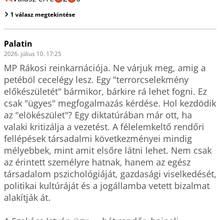
1 válasz megtekintése
Palatin
2026. július 10. 17:25
MP Rákosi reinkarnációja. Ne várjuk meg, amig a 
petéböl cecelégy lesz. Egy "terrorcselekmény 
előkészületét" bármikor, bárkire rá lehet fogni. Ez 
csak "ügyes" megfogalmazás kérdése. Hol kezdödik 
az "elökészület"? Egy diktatúrában már ott, ha 
valaki kritizálja a vezetést. A félelemkeltő rendőri 
fellépések társadalmi következményei mindig 
mélyebbek, mint amit elsőre látni lehet. Nem csak 
az érintett személyre hatnak, hanem az egész 
társadalom pszichológiáját, gazdasági viselkedését, 
politikai kultúráját és a jogállamba vetett bizalmat 
alakítják át.
