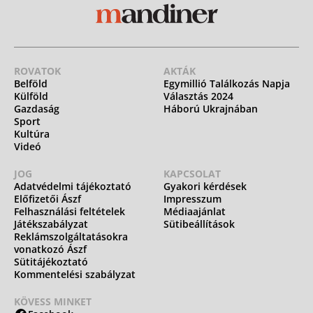
ROVATOK
AKTÁK
Belföld
Egymillió Találkozás Napja
Külföld
Választás 2024
Gazdaság
Háború Ukrajnában
Sport
Kultúra
Videó
JOG
KAPCSOLAT
Adatvédelmi tájékoztató
Gyakori kérdések
Előfizetői Ászf
Impresszum
Felhasználási feltételek
Médiaajánlat
Játékszabályzat
Sütibeállítások
Reklámszolgáltatásokra
vonatkozó Ászf
Sütitájékoztató
Kommentelési szabályzat
KÖVESS MINKET