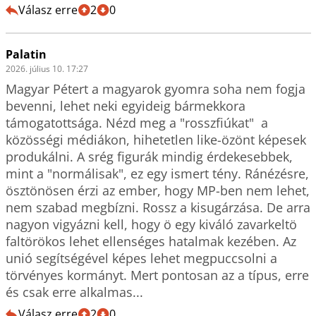
Válasz erre
2
0
Palatin
2026. július 10. 17:27
Magyar Pétert a magyarok gyomra soha nem fogja 
bevenni, lehet neki egyideig bármekkora 
támogatottsága. Nézd meg a "rosszfiúkat"  a 
közösségi médiákon, hihetetlen like-özönt képesek 
produkálni. A srég figurák mindig érdekesebbek, 
mint a "normálisak", ez egy ismert tény. Ránézésre, 
ösztönösen érzi az ember, hogy MP-ben nem lehet, 
nem szabad megbízni. Rossz a kisugárzása. De arra 
nagyon vigyázni kell, hogy ö egy kiváló zavarkeltö 
faltörökos lehet ellenséges hatalmak kezében. Az 
unió segítségével képes lehet megpuccsolni a 
törvényes kormányt. Mert pontosan az a típus, erre 
és csak erre alkalmas...
Válasz erre
2
0