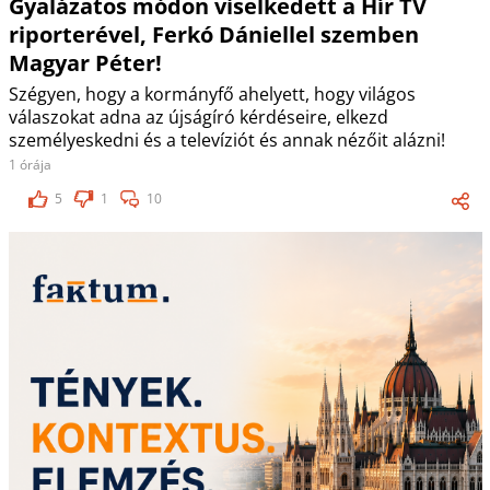
Gyalázatos módon viselkedett a Hír TV
riporterével, Ferkó Dániellel szemben
Magyar Péter!
Szégyen, hogy a kormányfő ahelyett, hogy világos
válaszokat adna az újságíró kérdéseire, elkezd
személyeskedni és a televíziót és annak nézőit alázni!
1 órája
5
1
10