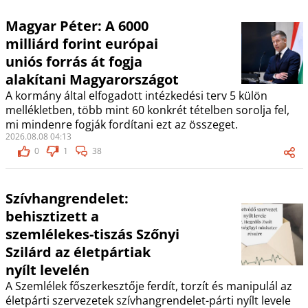
Magyar Péter: A 6000
milliárd forint európai
uniós forrás át fogja
alakítani Magyarországot
A kormány által elfogadott intézkedési terv 5 külön
mellékletben, több mint 60 konkrét tételben sorolja fel,
mi mindenre fogják fordítani ezt az összeget.
2026.08.08 04:13
0
1
38
Szívhangrendelet:
behisztizett a
szemlélekes-tiszás Szőnyi
Szilárd az életpártiak
nyílt levelén
A Szemlélek főszerkesztője ferdít, torzít és manipulál az
életpárti szervezetek szívhangrendelet-párti nyílt levele