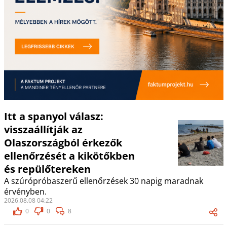
Itt a spanyol válasz:
visszaállítják az
Olaszországból érkezők
ellenőrzését a kikötőkben
és repülőtereken
A szúrópróbaszerű ellenőrzések 30 napig maradnak
érvényben.
2026.08.08 04:22
0
0
8