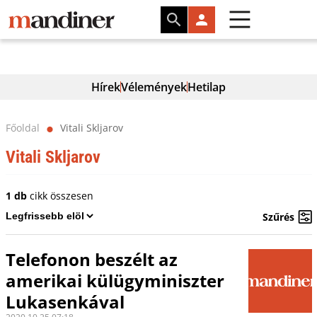
Hírek
Vélemények
Hetilap
Főoldal
Vitali Skljarov
⬤
Vitali Skljarov
1 db
cikk összesen
Szűrés
Telefonon beszélt az
amerikai külügyminiszter
Lukasenkával