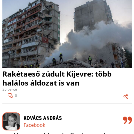
Rakétaeső zúdult Kijevre: több
halálos áldozat is van
35 perce
0
KOVÁCS ANDRÁS
Facebook