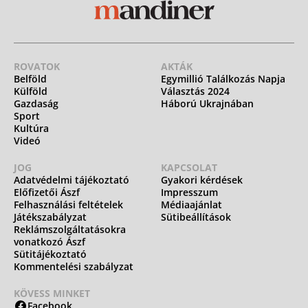
ROVATOK
AKTÁK
Belföld
Egymillió Találkozás Napja
Külföld
Választás 2024
Gazdaság
Háború Ukrajnában
Sport
Kultúra
Videó
JOG
KAPCSOLAT
Adatvédelmi tájékoztató
Gyakori kérdések
Előfizetői Ászf
Impresszum
Felhasználási feltételek
Médiaajánlat
Játékszabályzat
Sütibeállítások
Reklámszolgáltatásokra
vonatkozó Ászf
Sütitájékoztató
Kommentelési szabályzat
KÖVESS MINKET
Facebook