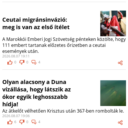
Ceutai migránsinvázió:
meg is van az első ítélet
A Marokkói Emberi Jogi Szövetség pénteken közölte, hogy
111 embert tartanak előzetes őrizetben a ceutai
események után.
2026.08.07 19:11
0
0
4
Olyan alacsony a Duna
vízállása, hogy látszik az
ókor egyik leghosszabb
hídja!
Az átkelőt vélhetően Krisztus után 367-ben rombolták le.
2026.08.07 19:06
6
0
4