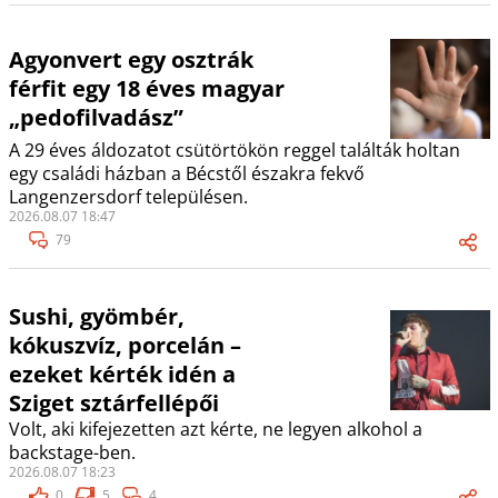
Agyonvert egy osztrák
férfit egy 18 éves magyar
„pedofilvadász”
A 29 éves áldozatot csütörtökön reggel találták holtan
egy családi házban a Bécstől északra fekvő
Langenzersdorf településen.
2026.08.07 18:47
79
Sushi, gyömbér,
kókuszvíz, porcelán –
ezeket kérték idén a
Sziget sztárfellépői
Volt, aki kifejezetten azt kérte, ne legyen alkohol a
backstage-ben.
2026.08.07 18:23
0
5
4