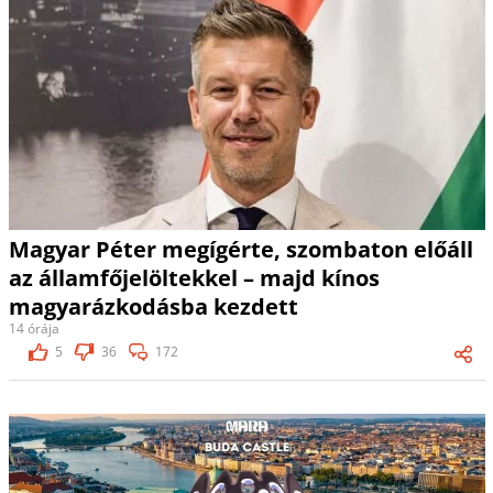
Magyar Péter megígérte, szombaton előáll
az államfőjelöltekkel – majd kínos
magyarázkodásba kezdett
14 órája
5
36
172