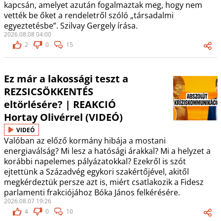
kapcsán, amelyet azután fogalmaztak meg, hogy nem
vették be őket a rendeletről szóló „társadalmi
egyeztetésbe”. Szilvay Gergely írása.
2026.08.08 04:00
2
0
15
Ez már a lakossági teszt a
REZSICSÖKKENTÉS
eltörlésére? | REAKCIÓ
Hortay Olivérrel (VIDEÓ)
VIDEÓ
Valóban az előző kormány hibája a mostani
energiaválság? Mi lesz a hatósági árakkal? Mi a helyzet a
korábbi napelemes pályázatokkal? Ezekről is szót
ejtettünk a Századvég egykori szakértőjével, akitől
megkérdeztük persze azt is, miért csatlakozik a Fidesz
parlamenti frakciójához Bóka János felkérésére.
2026.08.07 19:26
4
0
10