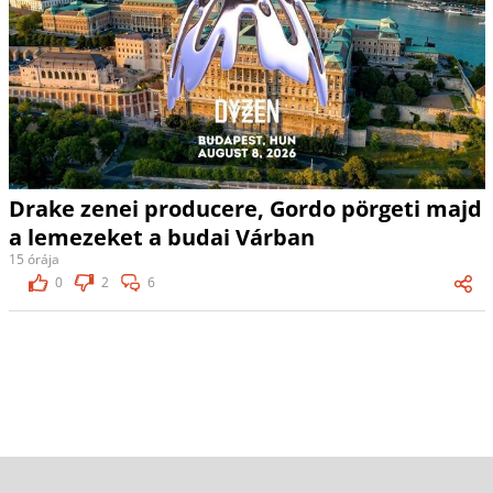
Drake zenei producere, Gordo pörgeti majd
a lemezeket a budai Várban
15 órája
0
2
6