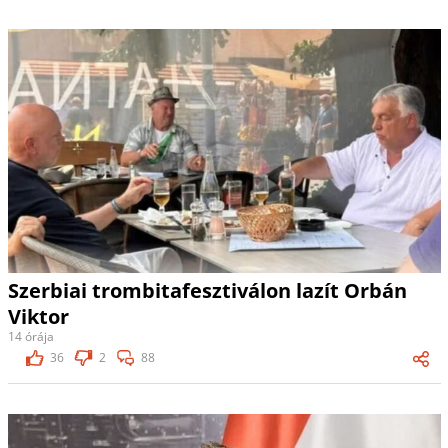
Szerbiai trombitafesztiválon lazít Orbán
Viktor
14 órája
36
2
88