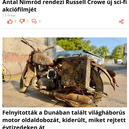
Antal Nimród rendezi Russell Crowe új sci-fi
akciófilmjét
13 órája
3
2
3
Felnyitották a Dunában talált világháborús
motor oldaldobozát, kiderült, miket rejtett
évtizedeken át