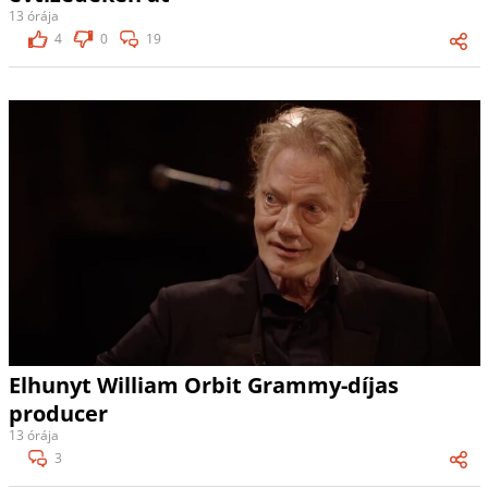
13 órája
4
0
19
Elhunyt William Orbit Grammy-díjas
producer
13 órája
3