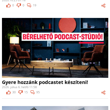
2020.10.25 07:18
0
0
19
Gyere hozzánk podcastet készíteni!
2026. július 6. hétfő 11:58
30
15
95