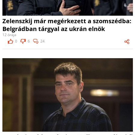
Zelenszkij már megérkezett a szomszédba:
Belgrádban tárgyal az ukrán elnök
12 órája
0
6
24