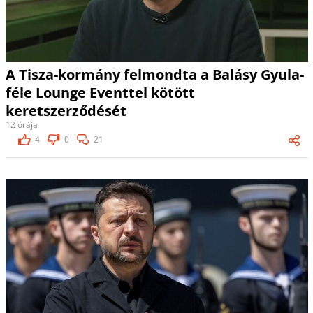
A Tisza-kormány felmondta a Balásy Gyula-
féle Lounge Eventtel kötött
keretszerződését
12 órája
4
0
21