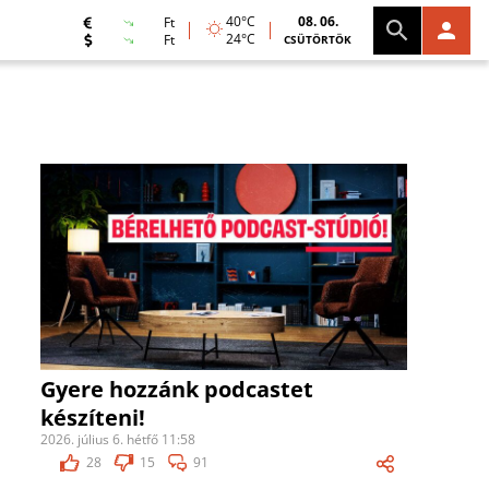
40°C
08. 06.
Ft
24°C
Ft
CSÜTÖRTÖK
Gyere hozzánk podcastet
készíteni!
2026. július 6. hétfő 11:58
28
15
91