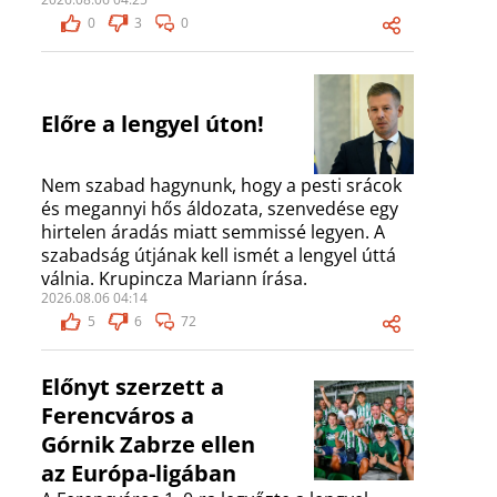
0
3
0
Előre a lengyel úton!
Nem szabad hagynunk, hogy a pesti srácok
és megannyi hős áldozata, szenvedése egy
hirtelen áradás miatt semmissé legyen. A
szabadság útjának kell ismét a lengyel úttá
válnia. Krupincza Mariann írása.
2026.08.06 04:14
5
6
72
Előnyt szerzett a
Ferencváros a
Górnik Zabrze ellen
az Európa-ligában