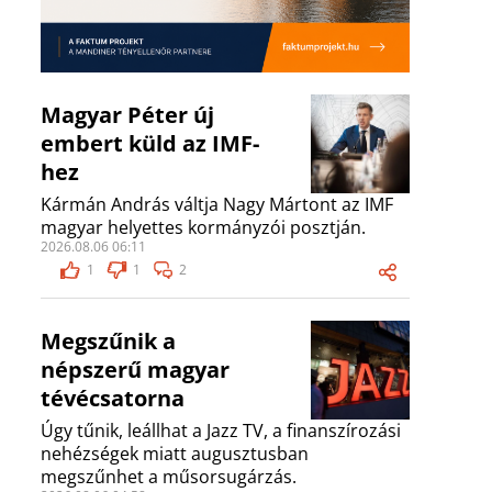
Magyar Péter új
embert küld az IMF-
hez
Kármán András váltja Nagy Mártont az IMF
magyar helyettes kormányzói posztján.
2026.08.06 06:11
1
1
2
Megszűnik a
népszerű magyar
tévécsatorna
Úgy tűnik, leállhat a Jazz TV, a finanszírozási
nehézségek miatt augusztusban
megszűnhet a műsorsugárzás.