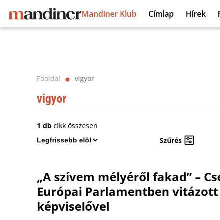
Mandiner Klub
Címlap
Hírek
Főoldal
vigyor
⬤
vigyor
1 db
cikk összesen
Szűrés
„A szívem mélyéről fakad” – Cs
Európai Parlamentben vitázott 
képviselővel