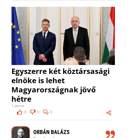
Egyszerre két köztársasági
elnöke is lehet
Magyarországnak jövő
hétre
1 perce
0
0
0
ORBÁN BALÁZS