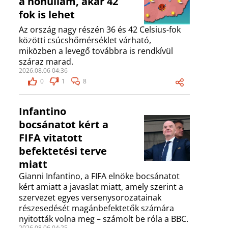
a hőhullám, akár 42
fok is lehet
Az ország nagy részén 36 és 42 Celsius-fok
közötti csúcshőmérséklet várható,
miközben a levegő továbbra is rendkívül
száraz marad.
2026.08.06 04:36
0
1
8
Infantino
bocsánatot kért a
FIFA vitatott
befektetési terve
miatt
Gianni Infantino, a FIFA elnöke bocsánatot
kért amiatt a javaslat miatt, amely szerint a
szervezet egyes versenysorozatainak
részesedését magánbefektetők számára
nyitották volna meg – számolt be róla a BBC.
2026.08.06 04:25