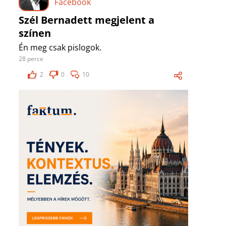
Facebook
Szél Bernadett megjelent a
színen
Én meg csak pislogok.
28 perce
2
0
10