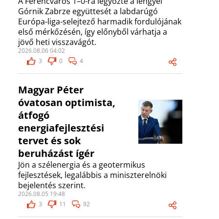
A Ferencváros 1–0-ra legyőzte a lengyel
Górnik Zabrze együttesét a labdarúgó
Európa-liga-selejtező harmadik fordulójának
első mérkőzésén, így előnyből várhatja a
jövő heti visszavágót.
2026.08.06 04:02
3
0
4
Magyar Péter
óvatosan optimista,
átfogó
energiafejlesztési
tervet és sok
beruházást ígér
Jön a szélenergia és a geotermikus
fejlesztések, legalábbis a miniszterelnöki
bejelentés szerint.
2026.08.05 19:48
3
11
92