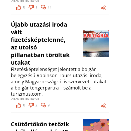
2026.08.06 04:58
0
1
11
Újabb utazási iroda
vált
fizetésképtelenné,
az utolsó
pillanatban töröltek
utakat
Fizetésképtelenséget jelentett a bolgár
bejegyzésű Robinson Tours utazási iroda,
amely Magyarországról is szervezett utakat
a bolgár tengerpartra – számolt be a
turizmus.com.
2026.08.06 04:50
0
2
9
Csütörtökön tetőzik