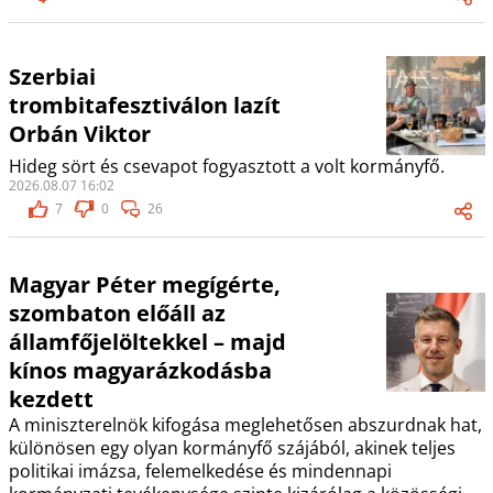
Szerbiai
trombitafesztiválon lazít
Orbán Viktor
Hideg sört és csevapot fogyasztott a volt kormányfő.
2026.08.07 16:02
7
0
26
Magyar Péter megígérte,
szombaton előáll az
államfőjelöltekkel – majd
kínos magyarázkodásba
kezdett
A miniszterelnök kifogása meglehetősen abszurdnak hat,
különösen egy olyan kormányfő szájából, akinek teljes
politikai imázsa, felemelkedése és mindennapi