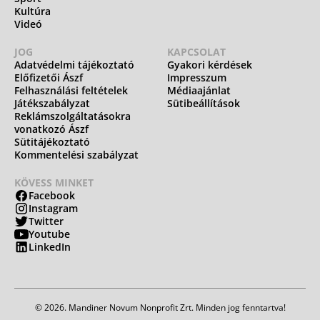
Kultúra
Videó
JOG
KAPCSOLAT
Adatvédelmi tájékoztató
Gyakori kérdések
Előfizetői Ászf
Impresszum
Felhasználási feltételek
Médiaajánlat
Játékszabályzat
Sütibeállítások
Reklámszolgáltatásokra
vonatkozó Ászf
Sütitájékoztató
Kommentelési szabályzat
KÖVESS MINKET
Facebook
Instagram
Twitter
Youtube
LinkedIn
© 2026. Mandiner Novum Nonprofit Zrt. Minden jog fenntartva!