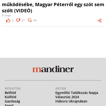
működésébe, Magyar Péterről egy szót sem
szólt (VIDEÓ)
6 órája
3
21
64
ROVATOK
AKTÁK
Belföld
Egymillió Találkozás Napja
Külföld
Választás 2024
Gazdaság
Háború Ukrajnában
Sport