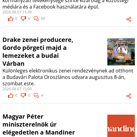
kormányzati tevékenysége szinte kizárólag a közösségi
médiára és a Facebook használatára épül.
2026.08.07 15:39
0
9
60
Drake zenei producere,
Gordo pörgeti majd a
lemezeket a budai
Várban
Különleges elektronikus zenei rendezvénynek ad otthont
a Budavári Palota Oroszlános udvara augusztus 8-án,
szombat este.
2026.08.07 15:00
0
0
4
Magyar Péter
miniszterelnök úr
elégedetlen a Mandiner