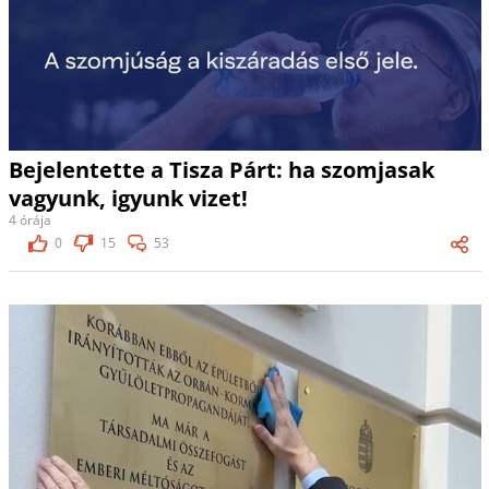
Bejelentette a Tisza Párt: ha szomjasak
vagyunk, igyunk vizet!
4 órája
0
15
53