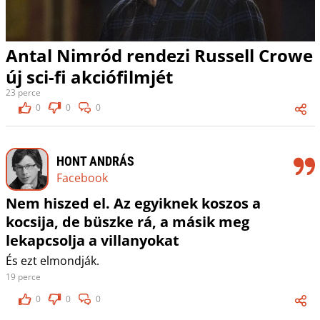
Antal Nimród rendezi Russell Crowe
új sci-fi akciófilmjét
23 perce
0
0
0
HONT ANDRÁS
Facebook
Nem hiszed el. Az egyiknek koszos a
kocsija, de büszke rá, a másik meg
lekapcsolja a villanyokat
És ezt elmondják.
19 perce
0
0
0