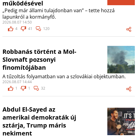
működésével
„Pedig már állami tulajdonban van” – tette hozzá
lapunkról a kormányfő.
2026.08.07 14:50
4
41
120
Robbanás történt a Mol-
Slovnaft pozsonyi
finomítójában
A tűzoltás folyamatban van a szlovákiai objektumban.
2026.08.07 14:44
1
1
32
Abdul El-Sayed az
amerikai demokraták új
sztárja, Trump máris
nekiment