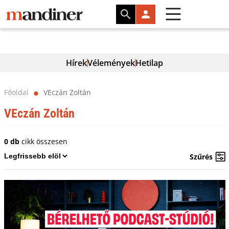
Hírek
Vélemények
Hetilap
Főoldal
VEczán Zoltán
⬤
VEczán Zoltán
0 db
cikk összesen
Szűrés