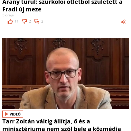
Arany turul: szurkolói ötletből született a
Fradi új meze
5 órája
11
2
2
VIDEÓ
Tarr Zoltán váltig állítja, ő és a
minisztériuma nem szól bele a közmédia