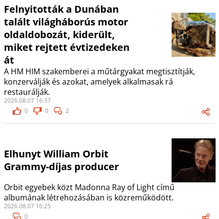
Felnyitották a Dunában
talált világháborús motor
oldaldobozát, kiderült,
miket rejtett évtizedeken
át
A HM HIM szakemberei a műtárgyakat megtisztítják,
konzerválják és azokat, amelyek alkalmasak rá
restaurálják.
2026.08.07 16:37
0
0
2
Elhunyt William Orbit
Grammy-díjas producer
Orbit egyebek közt Madonna Ray of Light című
albumának létrehozásában is közreműködött.
2026.08.07 16:25
0