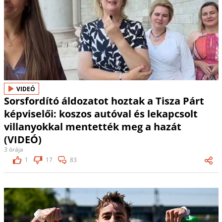
VIDEÓ
Sorsfordító áldozatot hoztak a Tisza Párt
képviselői: koszos autóval és lekapcsolt
villanyokkal mentették meg a hazát
(VIDEÓ)
3 órája
1
17
83