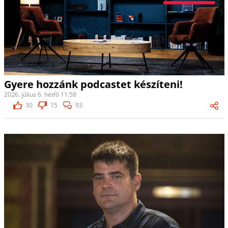
Gyere hozzánk podcastet készíteni!
2026. július 6. hétfő 11:58
30
15
93