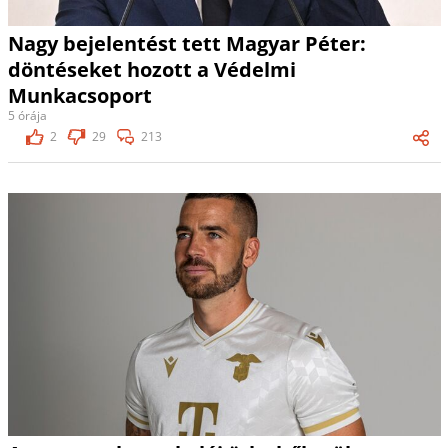
Nagy bejelentést tett Magyar Péter:
döntéseket hozott a Védelmi
Munkacsoport
5 órája
2
29
213