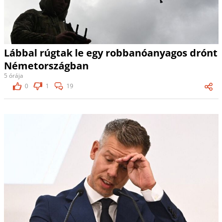
Lábbal rúgtak le egy robbanóanyagos drónt
Németországban
5 órája
0
1
19