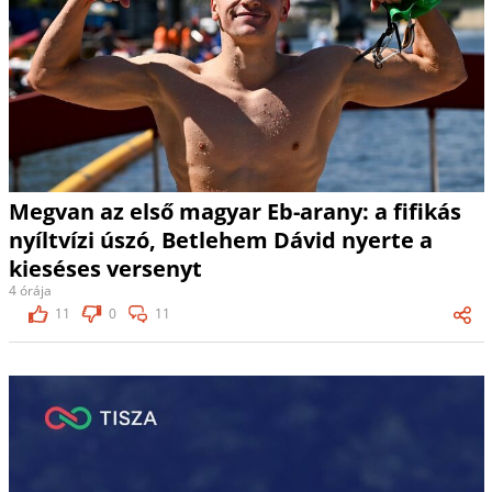
Megvan az első magyar Eb-arany: a fifikás
nyíltvízi úszó, Betlehem Dávid nyerte a
kieséses versenyt
4 órája
11
0
11