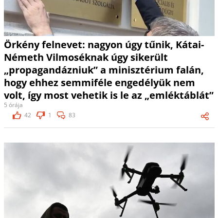
Örkény felnevet: nagyon úgy tűnik, Kátai-
Németh Vilmoséknak úgy sikerült
„propagandázniuk” a minisztérium falán,
hogy ehhez semmiféle engedélyük nem
volt, így most vehetik is le az „emléktáblát”
5 órája
42
1
83