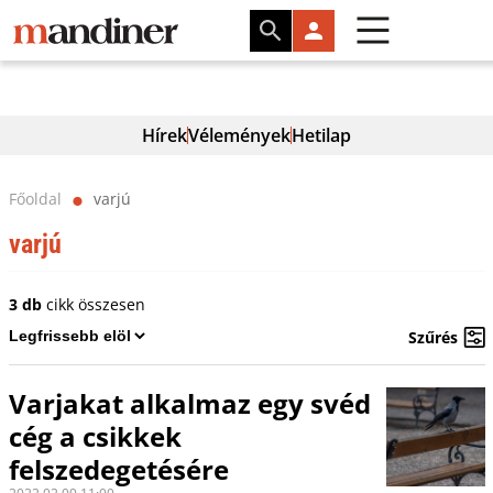
Hírek
Vélemények
Hetilap
Főoldal
varjú
⬤
varjú
3 db
cikk összesen
Szűrés
Varjakat alkalmaz egy svéd
cég a csikkek
felszedegetésére