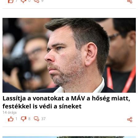
7
0
9
Lassítja a vonatokat a MÁV a hőség miatt,
festékkel is védi a síneket
14 órája
1
8
37