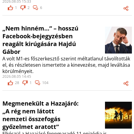
2026.08.05 15:33
1
2
6
„Nem hinném…” – hosszú
Facebook-bejegyzésben
reagált kirúgására Hajdú
Gábor
A volt M1-es főszerkesztő szerint méltatlanul távolították
el, és részletesen ismertette a kinevezése, majd leváltása
körülményeit.
2026.08.05 14:45
28
1
104
Megmenekült a Hazajáró:
„A rég nem látott
nemzeti összefogás
győzelmet aratott”
Elkészül a Hazajáró fennmaradó 11 epizódja is.