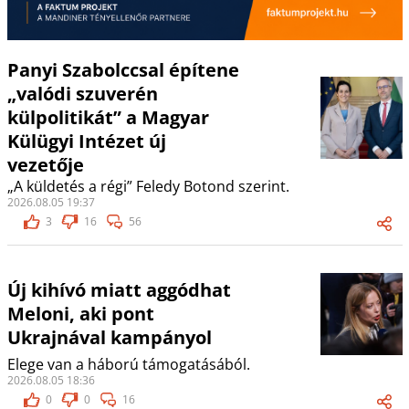
Panyi Szabolccsal építene
„valódi szuverén
külpolitikát” a Magyar
Külügyi Intézet új
vezetője
„A küldetés a régi” Feledy Botond szerint.
2026.08.05 19:37
3
16
56
Új kihívó miatt aggódhat
Meloni, aki pont
Ukrajnával kampányol
Elege van a háború támogatásából.
2026.08.05 18:36
0
0
16