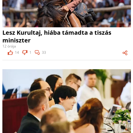
Lesz Kurultaj, hiába támadta a tiszás
miniszter
12 órája
14
1
33