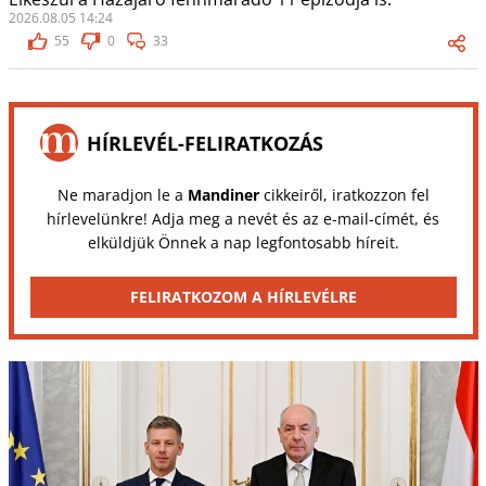
2026.08.05 14:24
55
0
33
HÍRLEVÉL-FELIRATKOZÁS
Ne maradjon le a
Mandiner
cikkeiről, iratkozzon fel
hírlevelünkre! Adja meg a nevét és az e-mail-címét, és
elküldjük Önnek a nap legfontosabb híreit.
FELIRATKOZOM A HÍRLEVÉLRE