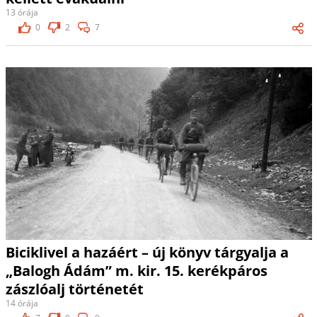
13 órája
0
2
7
Biciklivel a hazáért – új könyv tárgyalja a
„Balogh Ádám” m. kir. 15. kerékpáros
zászlóalj történetét
14 órája