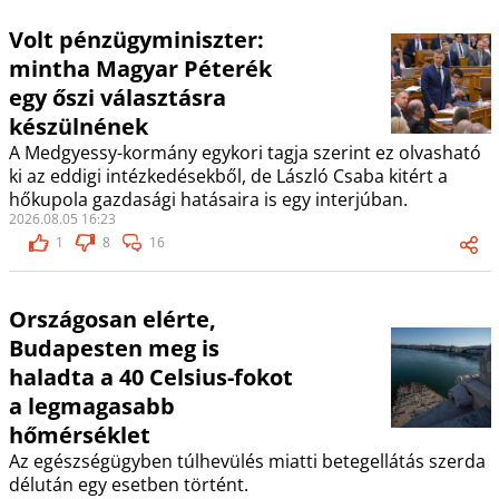
Volt pénzügyminiszter:
mintha Magyar Péterék
egy őszi választásra
készülnének
A Medgyessy-kormány egykori tagja szerint ez olvasható
ki az eddigi intézkedésekből, de László Csaba kitért a
hőkupola gazdasági hatásaira is egy interjúban.
2026.08.05 16:23
1
8
16
Országosan elérte,
Budapesten meg is
haladta a 40 Celsius-fokot
a legmagasabb
hőmérséklet
Az egészségügyben túlhevülés miatti betegellátás szerda
délután egy esetben történt.