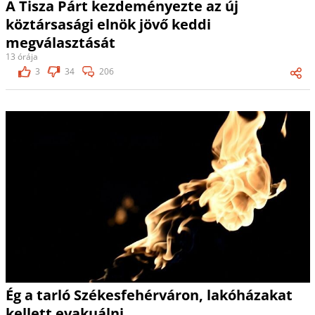
A Tisza Párt kezdeményezte az új
köztársasági elnök jövő keddi
megválasztását
13 órája
3
34
206
Ég a tarló Székesfehérváron, lakóházakat
kellett evakuálni