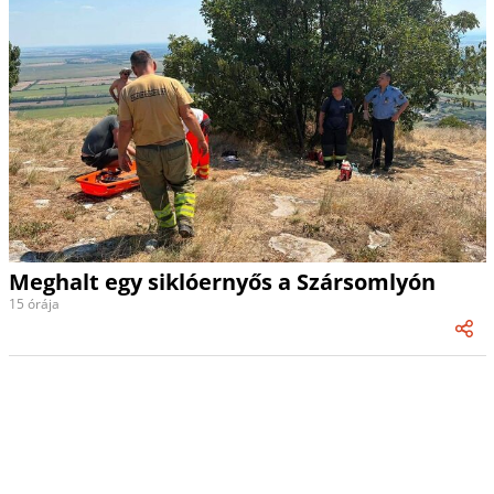
Meghalt egy siklóernyős a Szársomlyón
15 órája