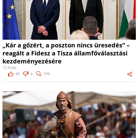
„Kár a gőzért, a poszton nincs üresedés” –
reagált a Fidesz a Tisza államfőválasztási
kezdeményezésére
12 órája
46
4
109