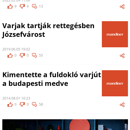
2022.02.09 11:00
9
4
13
Varjak tartják rettegésben
Józsefvárost
2019.06.05 19:02
0
0
55
Kimentette a fuldokló varjút
a budapesti medve
2014.08.01 10:23
0
0
58