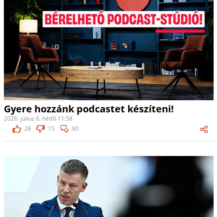
Gyere hozzánk podcastet készíteni!
2026. július 6. hétfő 11:58
28
15
90