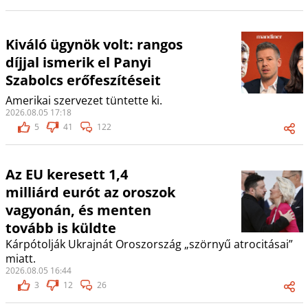
Kiváló ügynök volt: rangos
díjjal ismerik el Panyi
Szabolcs erőfeszítéseit
Amerikai szervezet tüntette ki.
2026.08.05 17:18
5
41
122
Az EU keresett 1,4
milliárd eurót az oroszok
vagyonán, és menten
tovább is küldte
Kárpótolják Ukrajnát Oroszország „szörnyű atrocitásai”
miatt.
2026.08.05 16:44
3
12
26