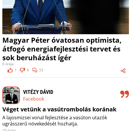
Magyar Péter óvatosan optimista,
átfogó energiafejlesztési tervet és
sok beruházást ígér
6 órája
1
8
53
VITÉZY DÁVID
Facebook
Véget vetünk a vasútrombolás korának
A lajosmizsei vonal fejlesztése a vasúton utazók
ugrásszerű növekedését hozhatja.
10 órája