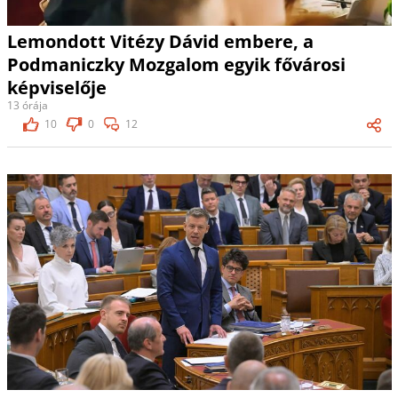
Lemondott Vitézy Dávid embere, a
Podmaniczky Mozgalom egyik fővárosi
képviselője
13 órája
10
0
12