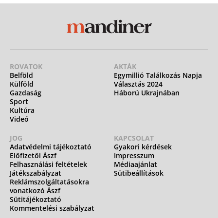
ROVATOK
AKTÁK
Belföld
Egymillió Találkozás Napja
Külföld
Választás 2024
Gazdaság
Háború Ukrajnában
Sport
Kultúra
Videó
JOG
KAPCSOLAT
Adatvédelmi tájékoztató
Gyakori kérdések
Előfizetői Ászf
Impresszum
Felhasználási feltételek
Médiaajánlat
Játékszabályzat
Sütibeállítások
Reklámszolgáltatásokra
vonatkozó Ászf
Sütitájékoztató
Kommentelési szabályzat