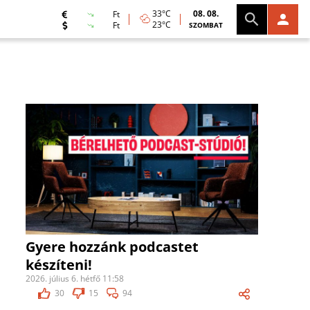
33°C
08. 08.
Ft
23°C
Ft
SZOMBAT
Gyere hozzánk podcastet
készíteni!
2026. július 6. hétfő 11:58
30
15
94