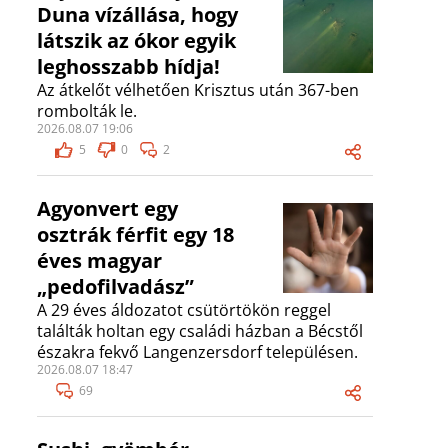
Duna vízállása, hogy
látszik az ókor egyik
leghosszabb hídja!
Az átkelőt vélhetően Krisztus után 367-ben
rombolták le.
2026.08.07 19:06
5
0
2
Agyonvert egy
osztrák férfit egy 18
éves magyar
„pedofilvadász”
A 29 éves áldozatot csütörtökön reggel
találták holtan egy családi házban a Bécstől
északra fekvő Langenzersdorf településen.
2026.08.07 18:47
69