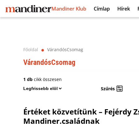
Mandiner Klub
Címlap
Hírek
Főoldal
VárandósCsomag
⬤
VárandósCsomag
1 db
cikk összesen
Szűrés
Értéket közvetítünk – Fejérdy Z
Mandiner.családnak