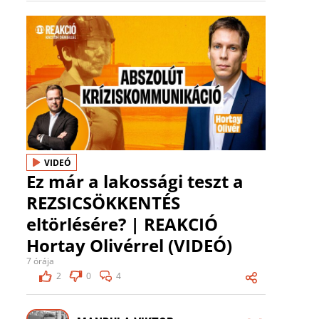
VIDEÓ
Ez már a lakossági teszt a
REZSICSÖKKENTÉS
eltörlésére? | REAKCIÓ
Hortay Olivérrel (VIDEÓ)
7 órája
2
0
4