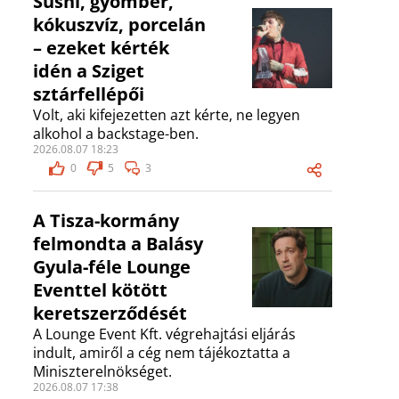
Sushi, gyömbér,
kókuszvíz, porcelán
– ezeket kérték
idén a Sziget
sztárfellépői
Volt, aki kifejezetten azt kérte, ne legyen
alkohol a backstage-ben.
2026.08.07 18:23
0
5
3
A Tisza-kormány
felmondta a Balásy
Gyula-féle Lounge
Eventtel kötött
keretszerződését
A Lounge Event Kft. végrehajtási eljárás
indult, amiről a cég nem tájékoztatta a
Miniszterelnökséget.
2026.08.07 17:38