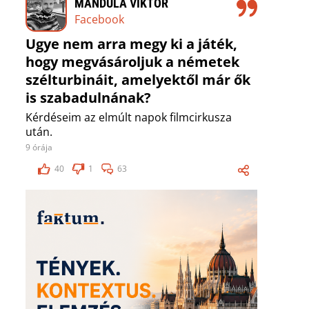
MANDULA VIKTOR
Facebook
Ugye nem arra megy ki a játék,
hogy megvásároljuk a németek
szélturbináit, amelyektől már ők
is szabadulnának?
Kérdéseim az elmúlt napok filmcirkusza
után.
9 órája
40
1
63