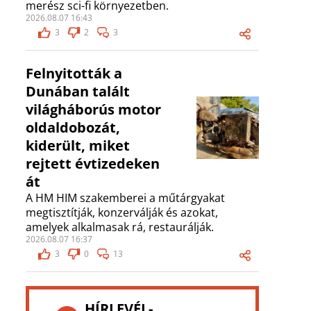
merész sci-fi környezetben.
2026.08.07 16:43
3
2
3
Felnyitották a
Dunában talált
világháborús motor
oldaldobozát,
kiderült, miket
rejtett évtizedeken
át
A HM HIM szakemberei a műtárgyakat
megtisztítják, konzerválják és azokat,
amelyek alkalmasak rá, restaurálják.
2026.08.07 16:37
3
0
13
HÍRLEVÉL-