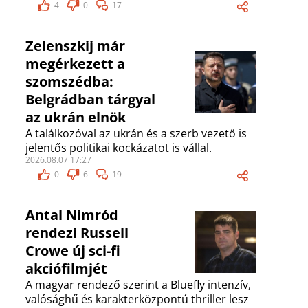
4
0
17
Zelenszkij már
megérkezett a
szomszédba:
Belgrádban tárgyal
az ukrán elnök
A találkozóval az ukrán és a szerb vezető is
jelentős politikai kockázatot is vállal.
2026.08.07 17:27
0
6
19
Antal Nimród
rendezi Russell
Crowe új sci-fi
akciófilmjét
A magyar rendező szerint a Bluefly intenzív,
valósághű és karakterközpontú thriller lesz