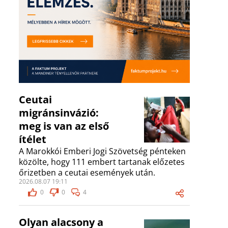
Ceutai
migránsinvázió:
meg is van az első
ítélet
A Marokkói Emberi Jogi Szövetség pénteken
közölte, hogy 111 embert tartanak előzetes
őrizetben a ceutai események után.
2026.08.07 19:11
0
0
4
Olyan alacsony a