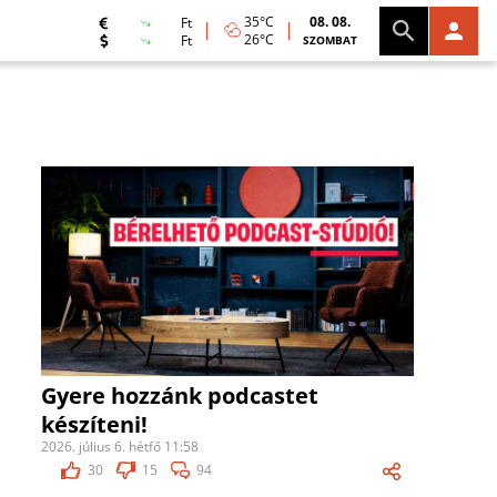
35°C
08. 08.
Ft
26°C
Ft
SZOMBAT
Gyere hozzánk podcastet
készíteni!
2026. július 6. hétfő 11:58
30
15
94