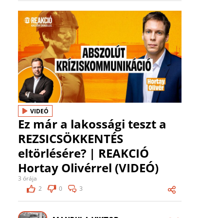
VIDEÓ
Ez már a lakossági teszt a
REZSICSÖKKENTÉS
eltörlésére? | REAKCIÓ
Hortay Olivérrel (VIDEÓ)
3 órája
2
0
3