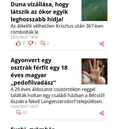
Duna vízállása, hogy
látszik az ókor egyik
leghosszabb hídja!
Az átkelőt vélhetően Krisztus után 367-ben
rombolták le.
2026.08.07 19:06
3
0
2
Agyonvert egy
osztrák férfit egy 18
éves magyar
„pedofilvadász”
A 29 éves áldozatot csütörtökön reggel
találták holtan egy családi házban a Bécstől
északra fekvő Langenzersdorf településen.
2026.08.07 18:47
62