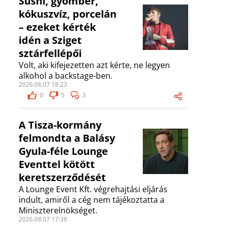
Sushi, gyömbér,
kókuszvíz, porcelán
– ezeket kérték
idén a Sziget
sztárfellépői
Volt, aki kifejezetten azt kérte, ne legyen
alkohol a backstage-ben.
2026.08.07 18:23
0
5
3
A Tisza-kormány
felmondta a Balásy
Gyula-féle Lounge
Eventtel kötött
keretszerződését
A Lounge Event Kft. végrehajtási eljárás
indult, amiről a cég nem tájékoztatta a
Miniszterelnökséget.
2026.08.07 17:38