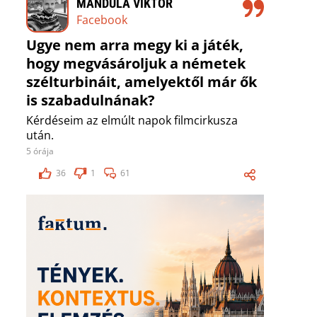
MANDULA VIKTOR
Facebook
Ugye nem arra megy ki a játék,
hogy megvásároljuk a németek
szélturbináit, amelyektől már ők
is szabadulnának?
Kérdéseim az elmúlt napok filmcirkusza
után.
5 órája
36
1
61