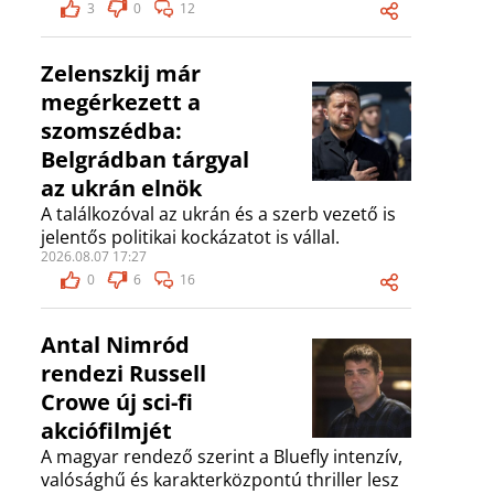
3
0
12
Zelenszkij már
megérkezett a
szomszédba:
Belgrádban tárgyal
az ukrán elnök
A találkozóval az ukrán és a szerb vezető is
jelentős politikai kockázatot is vállal.
2026.08.07 17:27
0
6
16
Antal Nimród
rendezi Russell
Crowe új sci-fi
akciófilmjét
A magyar rendező szerint a Bluefly intenzív,
valósághű és karakterközpontú thriller lesz