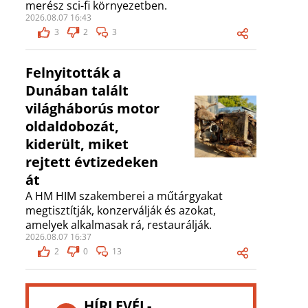
merész sci-fi környezetben.
2026.08.07 16:43
3
2
3
Felnyitották a
Dunában talált
világháborús motor
oldaldobozát,
kiderült, miket
rejtett évtizedeken
át
A HM HIM szakemberei a műtárgyakat
megtisztítják, konzerválják és azokat,
amelyek alkalmasak rá, restaurálják.
2026.08.07 16:37
2
0
13
HÍRLEVÉL-