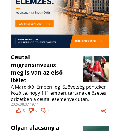
Ceutai
migránsinvázió:
meg is van az első
ítélet
A Marokkói Emberi Jogi Szövetség pénteken
közölte, hogy 111 embert tartanak előzetes
őrizetben a ceutai események után.
2026.08.07 19:11
0
0
4
Olyan alacsony a