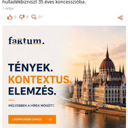
hulladékbizniszt 35 éves koncesszióba.
1 órája
0
9
21