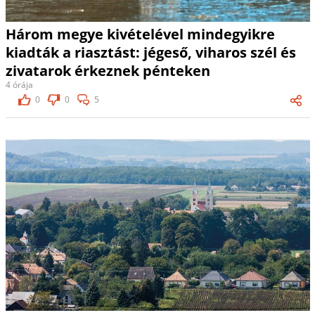
Három megye kivételével mindegyikre
kiadták a riasztást: jégeső, viharos szél és
zivatarok érkeznek pénteken
4 órája
0
0
5