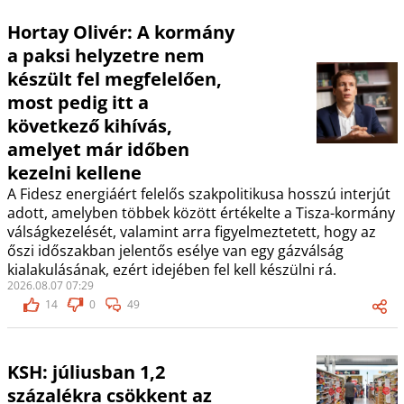
Hortay Olivér: A kormány
a paksi helyzetre nem
készült fel megfelelően,
most pedig itt a
következő kihívás,
amelyet már időben
kezelni kellene
A Fidesz energiáért felelős szakpolitikusa hosszú interjút
adott, amelyben többek között értékelte a Tisza-kormány
válságkezelését, valamint arra figyelmeztetett, hogy az
őszi időszakban jelentős esélye van egy gázválság
kialakulásának, ezért idejében fel kell készülni rá.
2026.08.07 07:29
14
0
49
KSH: júliusban 1,2
százalékra csökkent az