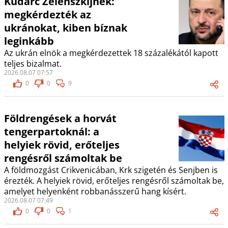
Kudarc Zelenszkijnek:
megkérdezték az
ukránokat, kiben bíznak
leginkább
Az ukrán elnök a megkérdezettek 18 százalékától kapott
teljes bizalmat.
2026.08.07 07:57
0
0
9
Földrengések a horvát
tengerpartoknál: a
helyiek rövid, erőteljes
rengésről számoltak be
A földmozgást Crikvenicában, Krk szigetén és Senjben is
érezték. A helyiek rövid, erőteljes rengésről számoltak be,
amelyet helyenként robbanásszerű hang kísért.
2026.08.07 07:49
0
0
1