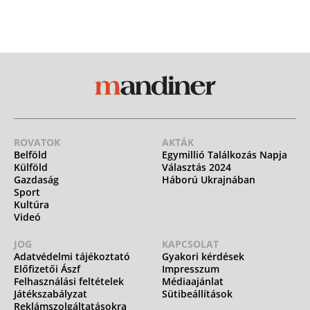
ROVATOK
AKTÁK
Belföld
Egymillió Találkozás Napja
Külföld
Választás 2024
Gazdaság
Háború Ukrajnában
Sport
Kultúra
Videó
JOG
KAPCSOLAT
Adatvédelmi tájékoztató
Gyakori kérdések
Előfizetői Ászf
Impresszum
Felhasználási feltételek
Médiaajánlat
Játékszabályzat
Sütibeállítások
Reklámszolgáltatásokra