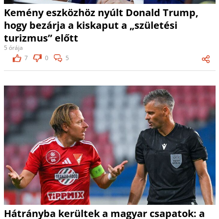
Kemény eszközhöz nyúlt Donald Trump,
hogy bezárja a kiskaput a „születési
turizmus” előtt
5 órája
7
0
5
Hátrányba kerültek a magyar csapatok: a