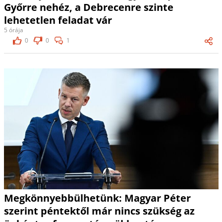
Győrre nehéz, a Debrecenre szinte
lehetetlen feladat vár
5 órája
0
0
1
Megkönnyebbülhetünk: Magyar Péter
szerint péntektől már nincs szükség az