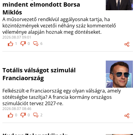
mindent elmondott Borsa
Miklós
A műsorvezető rendkívül aggályosnak tartja, ha
közintézmények vezetői néhány száz kommentelő
véleménye alapján hoznak meg döntéseket.
2026.08.07 09:01
1
0
6
Totális válságot szimulál
Franciaország
Felkészült-e Franciaország egy olyan válságra, amely
sötétségbe taszítja? A francia kormány országos
szimulációt tervez 2027-re.
2026.08.07 08:46
0
0
2