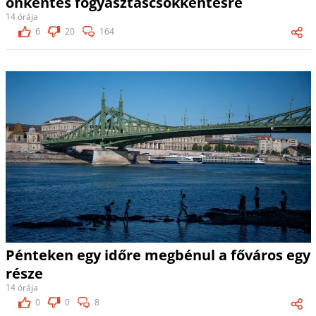
önkéntes fogyasztáscsökkentésre
14 órája
6
20
164
Pénteken egy időre megbénul a főváros egy
része
14 órája
0
0
8