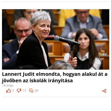
Lannert Judit elmondta, hogyan alakul át a
jövőben az iskolák irányítása
14 órája
2
17
69