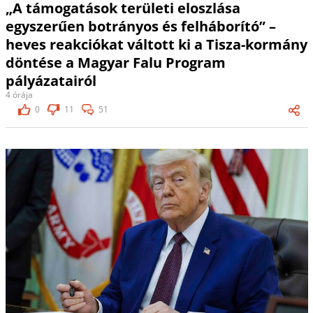
„A támogatások területi eloszlása
egyszerűen botrányos és felháborító” –
heves reakciókat váltott ki a Tisza-kormány
döntése a Magyar Falu Program
pályázatairól
4 órája
0
11
51