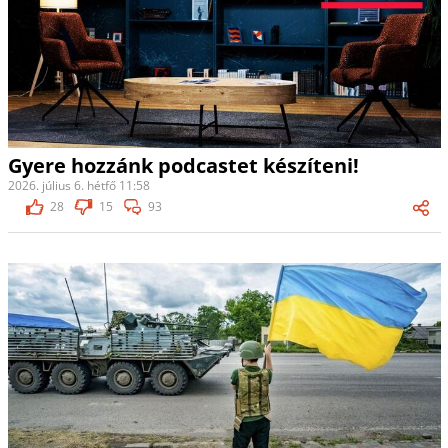
Gyere hozzánk podcastet készíteni!
2026. július 6. hétfő 11:58
28
15
93