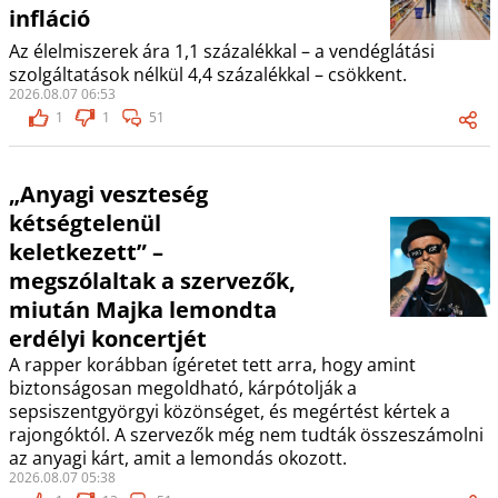
infláció
Az élelmiszerek ára 1,1 százalékkal – a vendéglátási
szolgáltatások nélkül 4,4 százalékkal – csökkent.
2026.08.07 06:53
1
1
51
„Anyagi veszteség
kétségtelenül
keletkezett” –
megszólaltak a szervezők,
miután Majka lemondta
erdélyi koncertjét
A rapper korábban ígéretet tett arra, hogy amint
biztonságosan megoldható, kárpótolják a
sepsiszentgyörgyi közönséget, és megértést kértek a
rajongóktól. A szervezők még nem tudták összeszámolni
az anyagi kárt, amit a lemondás okozott.
2026.08.07 05:38