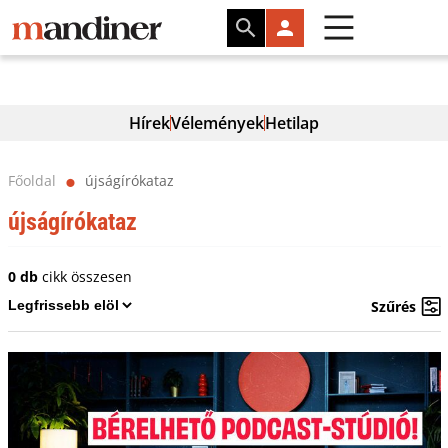
Hírek
Vélemények
Hetilap
Főoldal
újságírókataz
⬤
újságírókataz
0 db
cikk összesen
Szűrés