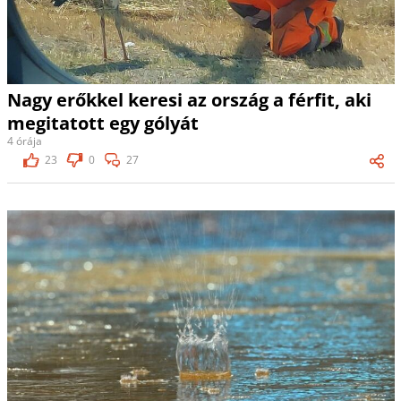
Nagy erőkkel keresi az ország a férfit, aki
megitatott egy gólyát
4 órája
23
0
27