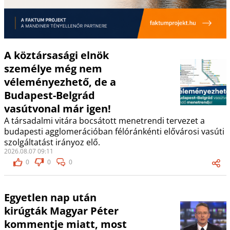
A köztársasági elnök
személye még nem
véleményezhető, de a
Budapest-Belgrád
vasútvonal már igen!
A társadalmi vitára bocsátott menetrendi tervezet a
budapesti agglomerációban félóránkénti elővárosi vasúti
szolgáltatást irányoz elő.
2026.08.07 09:11
0
0
0
Egyetlen nap után
kirúgták Magyar Péter
kommentje miatt, most