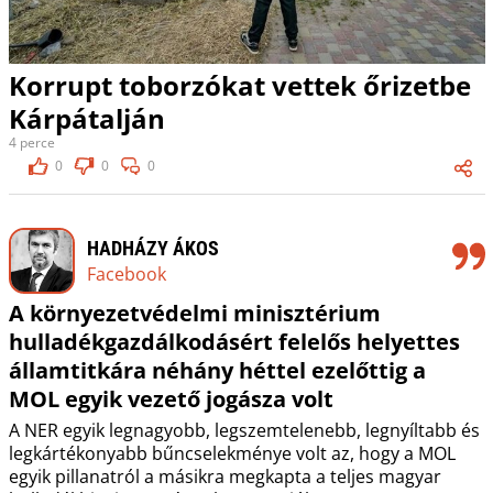
Korrupt toborzókat vettek őrizetbe
Kárpátalján
4 perce
0
0
0
HADHÁZY ÁKOS
Facebook
A környezetvédelmi minisztérium
hulladékgazdálkodásért felelős helyettes
államtitkára néhány héttel ezelőttig a
MOL egyik vezető jogásza volt
A NER egyik legnagyobb, legszemtelenebb, legnyíltabb és
legkártékonyabb bűncselekménye volt az, hogy a MOL
egyik pillanatról a másikra megkapta a teljes magyar