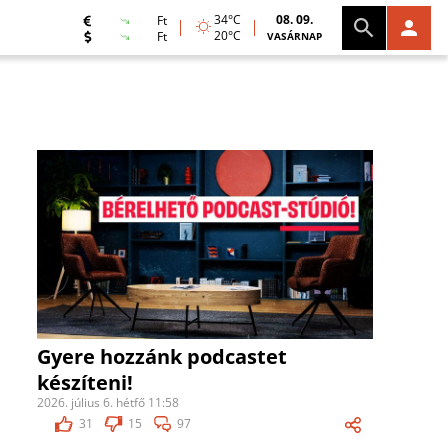
34°C
08. 09.
Ft
20°C
Ft
VASÁRNAP
Gyere hozzánk podcastet
készíteni!
2026. július 6. hétfő 11:58
31
15
97