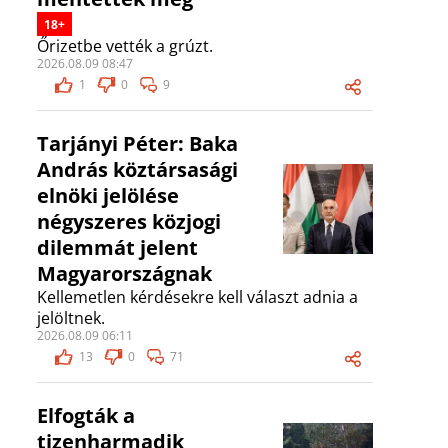
18+
Őrizetbe vették a grúzt.
2026.08.09 08:47
1
0
9
Tarjányi Péter: Baka
András köztársasági
elnöki jelölése
négyszeres közjogi
dilemmát jelent
Magyarországnak
Kellemetlen kérdésekre kell választ adnia a
jelöltnek.
2026.08.09 06:11
13
0
71
Elfogták a
tizenharmadik