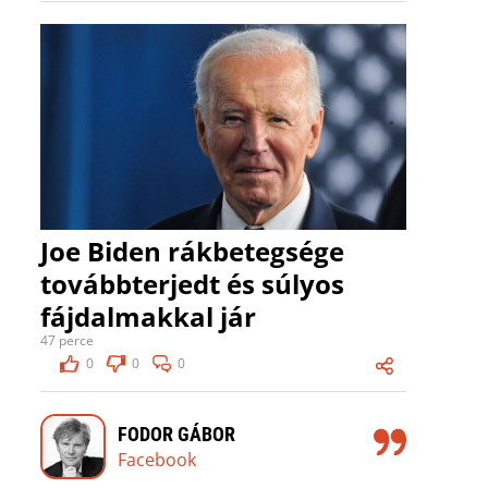
Joe Biden rákbetegsége
továbbterjedt és súlyos
fájdalmakkal jár
47 perce
0
0
0
FODOR GÁBOR
Facebook