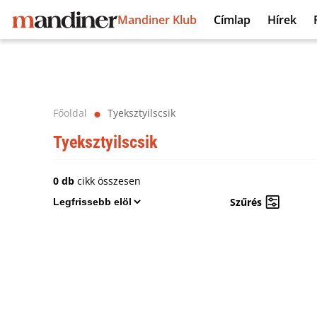
Mandiner Klub
Címlap
Hírek
Főoldal
Tyeksztyilscsik
⬤
Tyeksztyilscsik
0 db
cikk összesen
Szűrés