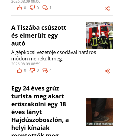
2026.08.09 09:06
0
0
1
A Tiszába csúszott
és elmerült egy
autó
A gépkocsi vezetője csodával határos
módon menekült meg.
2026.08.09 08:59
0
0
4
Egy 24 éves grúz
turista meg akart
erőszakolni egy 18
éves lányt
Hajdúszoboszlón, a
helyi kínaiak
mentették meg