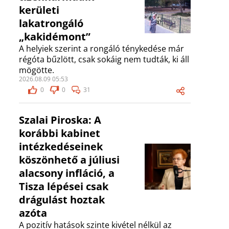
kerületi
lakatrongáló
„kakidémont”
A helyiek szerint a rongáló ténykedése már
régóta bűzlött, csak sokáig nem tudták, ki áll
mögötte.
2026.08.09 05:53
0
0
31
Szalai Piroska: A
korábbi kabinet
intézkedéseinek
köszönhető a júliusi
alacsony infláció, a
Tisza lépései csak
drágulást hoztak
azóta
A pozitív hatások szinte kivétel nélkül az