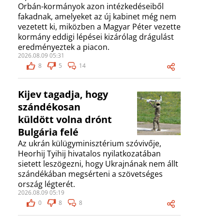
Orbán-kormányok azon intézkedéseiből
fakadnak, amelyeket az új kabinet még nem
vezetett ki, miközben a Magyar Péter vezette
kormány eddigi lépései kizárólag drágulást
eredményeztek a piacon.
2026.08.09 05:31
8
5
14
Kijev tagadja, hogy
szándékosan
küldött volna drónt
Bulgária felé
Az ukrán külügyminisztérium szóvivője,
Heorhij Tyihij hivatalos nyilatkozatában
sietett leszögezni, hogy Ukrajnának nem állt
szándékában megsérteni a szövetséges
ország légterét.
2026.08.09 05:19
0
8
8