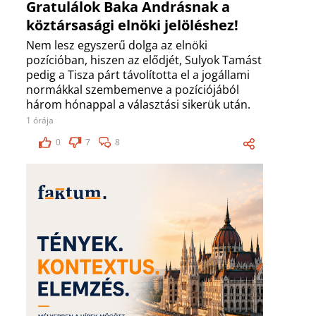
Gratulálok Baka Andrásnak a
köztársasági elnöki jelöléshez!
Nem lesz egyszerű dolga az elnöki
pozícióban, hiszen az elődjét, Sulyok Tamást
pedig a Tisza párt távolította el a jogállami
normákkal szembemenve a pozíciójából
három hónappal a választási sikerük után.
1 órája
0
7
8