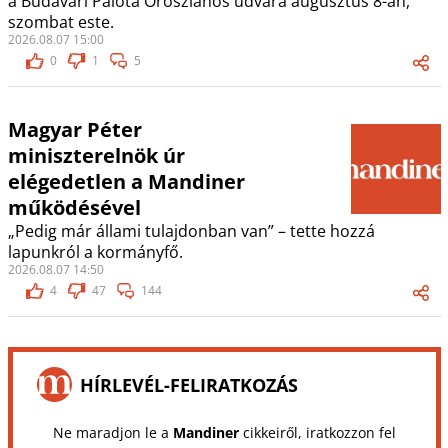
a Budavári Palota Oroszlános udvara augusztus 8-án,
szombat este.
2026.08.07 15:00
0
1
5
Magyar Péter
miniszterelnök úr
elégedetlen a Mandiner
működésével
„Pedig már állami tulajdonban van” – tette hozzá
lapunkról a kormányfő.
2026.08.07 14:50
4
47
144
HÍRLEVÉL-FELIRATKOZÁS
Ne maradjon le a
Mandiner
cikkeiről, iratkozzon fel