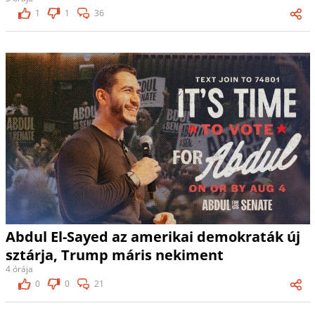
1
1
36
Abdul El-Sayed az amerikai demokraták új
sztárja, Trump máris nekiment
4 órája
0
0
21