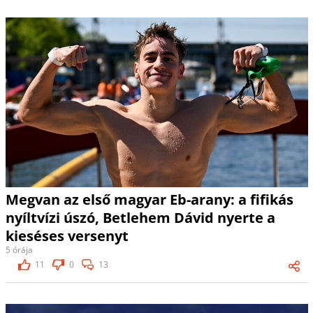
Megvan az első magyar Eb-arany: a fifikás
nyíltvízi úszó, Betlehem Dávid nyerte a
kieséses versenyt
5 órája
11
0
13