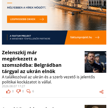
Zelenszkij már
megérkezett a
szomszédba: Belgrádban
tárgyal az ukrán elnök
A találkozóval az ukrán és a szerb vezető is jelentős
politikai kockázatot is vállal.
2026.08.07 17:27
0
0
6