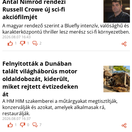
Antal Nimród rendezi
Russell Crowe új sci-fi
akciófilmjét
A magyar rendező szerint a Bluefly intenzív, valósághű és
karakterközpontú thriller lesz merész sci-fi környezetben.
2026.08.07 16:43
1
1
2
Felnyitották a Dunában
talált világháborús motor
oldaldobozát, kiderült,
miket rejtett évtizedeken
át
A HM HIM szakemberei a műtárgyakat megtisztítják,
konzerválják és azokat, amelyek alkalmasak rá,
restaurálják.
2026.08.07 16:37
1
0
7