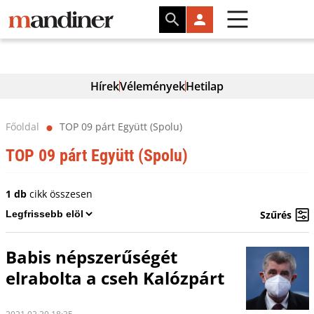
Hírek
Vélemények
Hetilap
Főoldal
TOP 09 párt Együtt (Spolu)
⬤
TOP 09 párt Együtt (Spolu)
1 db
cikk összesen
Szűrés
Babis népszerűségét
elrabolta a cseh Kalózpárt