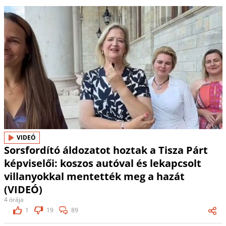
VIDEÓ
Sorsfordító áldozatot hoztak a Tisza Párt
képviselői: koszos autóval és lekapcsolt
villanyokkal mentették meg a hazát
(VIDEÓ)
4 órája
1
19
89