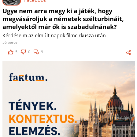
Ugye nem arra megy ki a játék, hogy
megvásároljuk a németek szélturbináit,
amelyektől már ők is szabadulnának?
Kérdéseim az elmúlt napok filmcirkusza után.
56 perce
5
0
9