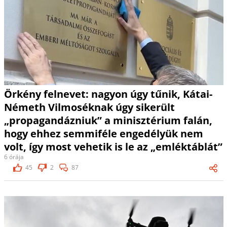
Örkény felnevet: nagyon úgy tűnik, Kátai-
Németh Vilmoséknak úgy sikerült
„propagandázniuk” a minisztérium falán,
hogy ehhez semmiféle engedélyük nem
volt, így most vehetik is le az „emléktáblát”
6 órája
45
2
87