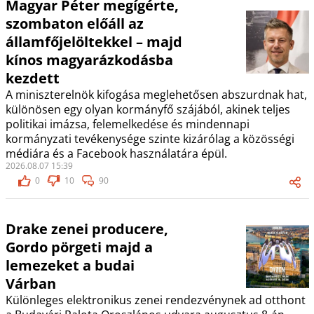
Magyar Péter megígérte,
szombaton előáll az
államfőjelöltekkel – majd
kínos magyarázkodásba
kezdett
A miniszterelnök kifogása meglehetősen abszurdnak hat,
különösen egy olyan kormányfő szájából, akinek teljes
politikai imázsa, felemelkedése és mindennapi
kormányzati tevékenysége szinte kizárólag a közösségi
médiára és a Facebook használatára épül.
2026.08.07 15:39
0
10
90
Drake zenei producere,
Gordo pörgeti majd a
lemezeket a budai
Várban
Különleges elektronikus zenei rendezvénynek ad otthont