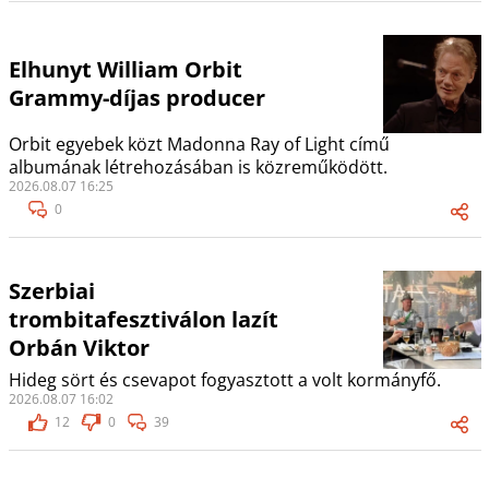
Elhunyt William Orbit
Grammy-díjas producer
Orbit egyebek közt Madonna Ray of Light című
albumának létrehozásában is közreműködött.
2026.08.07 16:25
0
Szerbiai
trombitafesztiválon lazít
Orbán Viktor
Hideg sört és csevapot fogyasztott a volt kormányfő.
2026.08.07 16:02
12
0
39