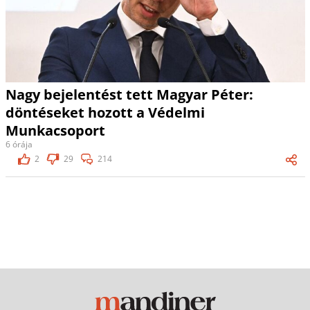
Nagy bejelentést tett Magyar Péter:
döntéseket hozott a Védelmi
Munkacsoport
6 órája
2
29
214