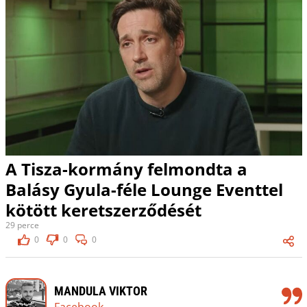
A Tisza-kormány felmondta a
Balásy Gyula-féle Lounge Eventtel
kötött keretszerződését
29 perce
0
0
0
MANDULA VIKTOR
Facebook