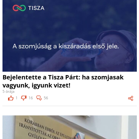
Bejelentette a Tisza Párt: ha szomjasak
vagyunk, igyunk vizet!
5 órája
1
16
56