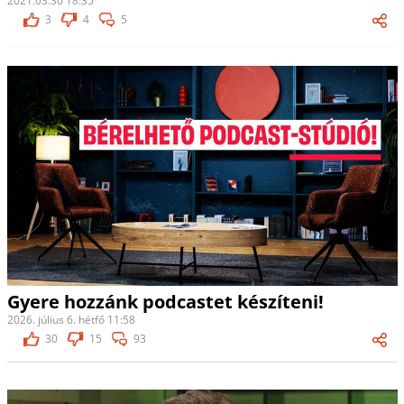
2021.03.30 18:35
3
4
5
Gyere hozzánk podcastet készíteni!
2026. július 6. hétfő 11:58
30
15
93