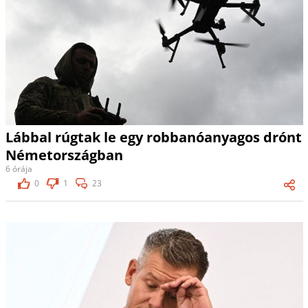
Lábbal rúgtak le egy robbanóanyagos drónt
Németországban
6 órája
0
1
23