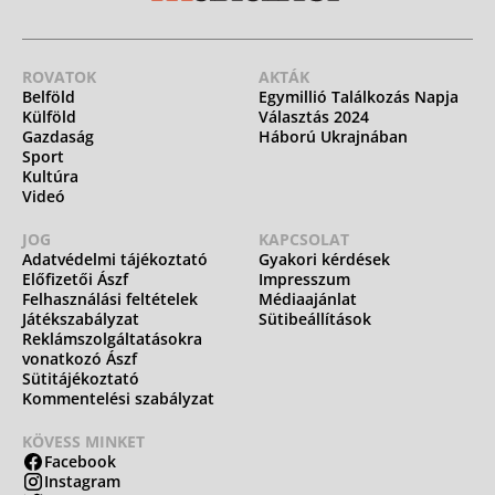
ROVATOK
AKTÁK
Belföld
Egymillió Találkozás Napja
Külföld
Választás 2024
Gazdaság
Háború Ukrajnában
Sport
Kultúra
Videó
JOG
KAPCSOLAT
Adatvédelmi tájékoztató
Gyakori kérdések
Előfizetői Ászf
Impresszum
Felhasználási feltételek
Médiaajánlat
Játékszabályzat
Sütibeállítások
Reklámszolgáltatásokra
vonatkozó Ászf
Sütitájékoztató
Kommentelési szabályzat
KÖVESS MINKET
Facebook
Instagram