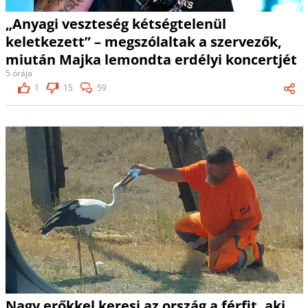
„Anyagi veszteség kétségtelenül
keletkezett” – megszólaltak a szervezők,
miután Majka lemondta erdélyi koncertjét
5 órája
1
15
59
Nagy erőkkel keresi az ország a férfit, aki