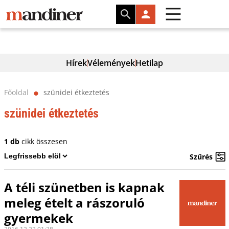
Hírek
Vélemények
Hetilap
Főoldal
szünidei étkeztetés
⬤
szünidei étkeztetés
1 db
cikk összesen
Szűrés
A téli szünetben is kapnak
meleg ételt a rászoruló
gyermekek