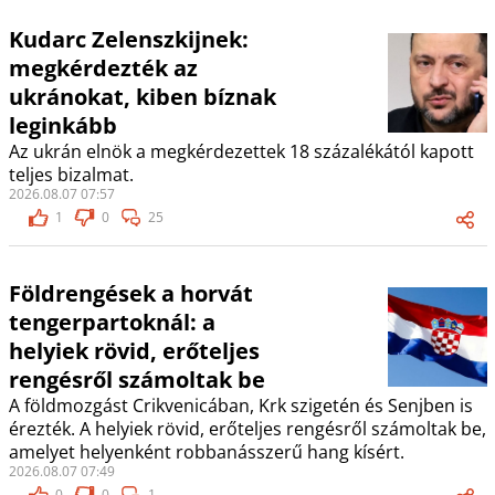
Kudarc Zelenszkijnek:
megkérdezték az
ukránokat, kiben bíznak
leginkább
Az ukrán elnök a megkérdezettek 18 százalékától kapott
teljes bizalmat.
2026.08.07 07:57
1
0
25
Földrengések a horvát
tengerpartoknál: a
helyiek rövid, erőteljes
rengésről számoltak be
A földmozgást Crikvenicában, Krk szigetén és Senjben is
érezték. A helyiek rövid, erőteljes rengésről számoltak be,
amelyet helyenként robbanásszerű hang kísért.
2026.08.07 07:49
0
0
1