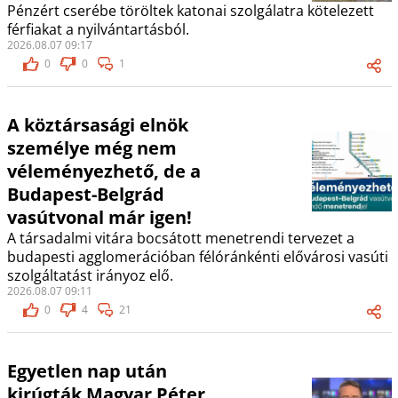
Pénzért cserébe töröltek katonai szolgálatra kötelezett
férfiakat a nyilvántartásból.
2026.08.07 09:17
0
0
1
A köztársasági elnök
személye még nem
véleményezhető, de a
Budapest-Belgrád
vasútvonal már igen!
A társadalmi vitára bocsátott menetrendi tervezet a
budapesti agglomerációban félóránkénti elővárosi vasúti
szolgáltatást irányoz elő.
2026.08.07 09:11
0
4
21
Egyetlen nap után
kirúgták Magyar Péter