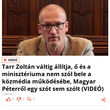
VIDEÓ
Tarr Zoltán váltig állítja, ő és a
minisztériuma nem szól bele a
közmédia működésébe, Magyar
Péterről egy szót sem szólt (VIDEÓ)
1 perce
0
0
0