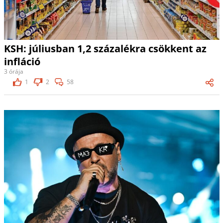
KSH: júliusban 1,2 százalékra csökkent az
infláció
3 órája
1
2
58