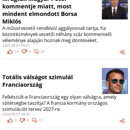
kommentje miatt, most
mindent elmondott Borsa
Miklós
A műsorvezető rendkívül aggályosnak tartja, ha
közintézmények vezetői néhány száz kommentelő
véleménye alapján hoznak meg döntéseket.
2026.08.07 09:01
14
0
41
Totális válságot szimulál
Franciaország
Felkészült-e Franciaország egy olyan válságra, amely
sötétségbe taszítja? A francia kormány országos
szimulációt tervez 2027-re.
2026.08.07 08:46
0
0
12