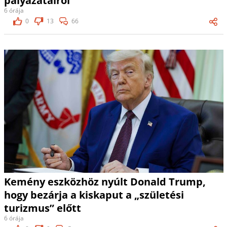
pályázatairól
6 órája
0
13
66
Kemény eszközhöz nyúlt Donald Trump,
hogy bezárja a kiskaput a „születési
turizmus” előtt
6 órája