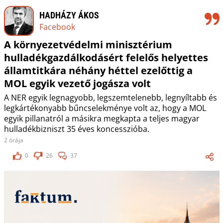
HADHÁZY ÁKOS
Facebook
A környezetvédelmi minisztérium
hulladékgazdálkodásért felelős helyettes
államtitkára néhány héttel ezelőttig a
MOL egyik vezető jogásza volt
A NER egyik legnagyobb, legszemtelenebb, legnyíltabb és
legkártékonyabb bűncselekménye volt az, hogy a MOL
egyik pillanatról a másikra megkapta a teljes magyar
hulladékbizniszt 35 éves koncesszióba.
2 órája
0
26
37