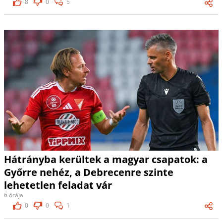
8
0
5
Hátrányba kerültek a magyar csapatok: a
Győrre nehéz, a Debrecenre szinte
lehetetlen feladat vár
6 órája
0
0
1