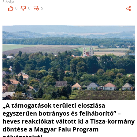
5 órája
0
0
5
„A támogatások területi eloszlása
egyszerűen botrányos és felháborító” –
heves reakciókat váltott ki a Tisza-kormány
döntése a Magyar Falu Program