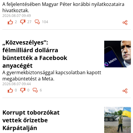
A feljelentésében Magyar Péter korábbi nyilatkozataira
hivatkoztak.
2026.08.07 09:49
2
27
104
„Közveszélyes”:
félmilliárd dollárra
büntették a Facebook
anyacégét
A gyermekbiztonsággal kapcsolatban kapott
megabüntetést a Meta.
2026.08.07 09:44
0
0
6
Korrupt toborzókat
vettek őrizetbe
Kárpátalján