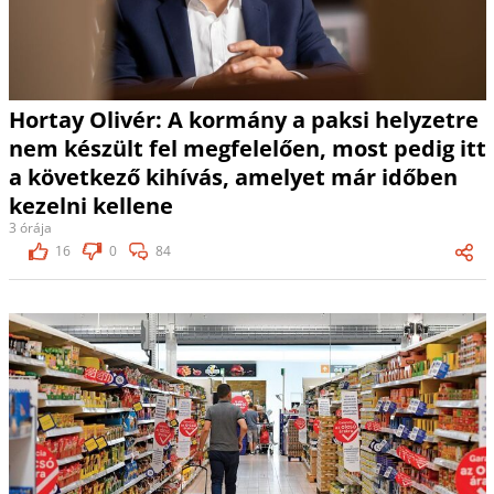
Hortay Olivér: A kormány a paksi helyzetre
nem készült fel megfelelően, most pedig itt
a következő kihívás, amelyet már időben
kezelni kellene
3 órája
16
0
84