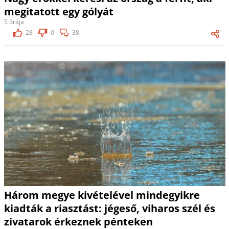
megitatott egy gólyát
5 órája
28
0
38
Három megye kivételével mindegyikre
kiadták a riasztást: jégeső, viharos szél és
zivatarok érkeznek pénteken