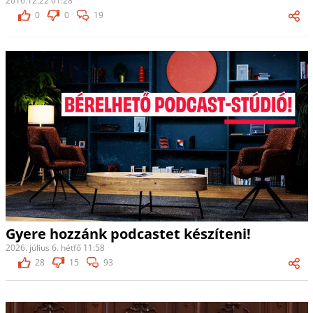
2016.12.22 01:28
0
0
19
Gyere hozzánk podcastet készíteni!
2026. július 6. hétfő 11:58
28
15
93