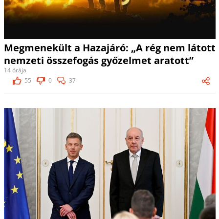
Megmenekült a Hazajáró: „A rég nem látott
nemzeti összefogás győzelmet aratott”
14 órája
55
0
37