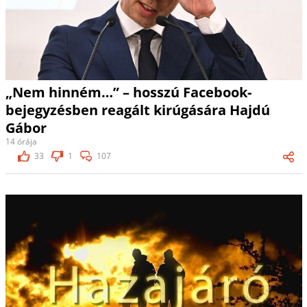
„Nem hinném…” – hosszú Facebook-
bejegyzésben reagált kirúgására Hajdú
Gábor
14 órája
33
1
107