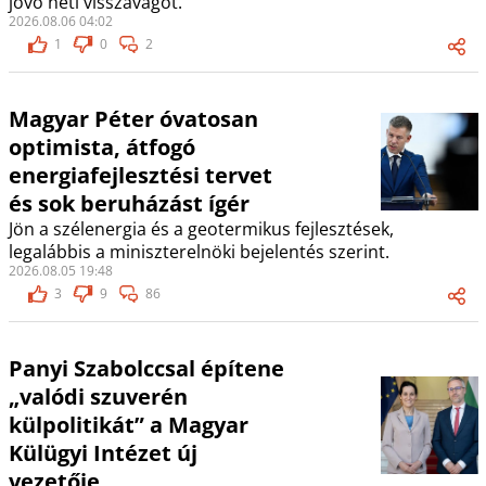
jövő heti visszavágót.
2026.08.06 04:02
1
0
2
Magyar Péter óvatosan
optimista, átfogó
energiafejlesztési tervet
és sok beruházást ígér
Jön a szélenergia és a geotermikus fejlesztések,
legalábbis a miniszterelnöki bejelentés szerint.
2026.08.05 19:48
3
9
86
Panyi Szabolccsal építene
„valódi szuverén
külpolitikát” a Magyar
Külügyi Intézet új
vezetője