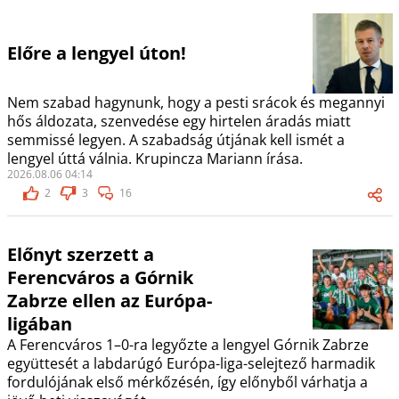
Előre a lengyel úton!
Nem szabad hagynunk, hogy a pesti srácok és megannyi
hős áldozata, szenvedése egy hirtelen áradás miatt
semmissé legyen. A szabadság útjának kell ismét a
lengyel úttá válnia. Krupincza Mariann írása.
2026.08.06 04:14
2
3
16
Előnyt szerzett a
Ferencváros a Górnik
Zabrze ellen az Európa-
ligában
A Ferencváros 1–0-ra legyőzte a lengyel Górnik Zabrze
együttesét a labdarúgó Európa-liga-selejtező harmadik
fordulójának első mérkőzésén, így előnyből várhatja a