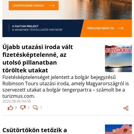
Újabb utazási iroda vált
fizetésképtelenné, az
utolsó pillanatban
töröltek utakat
Fizetésképtelenséget jelentett a bolgár bejegyzésű
Robinson Tours utazási iroda, amely Magyarországról is
szervezett utakat a bolgár tengerpartra – számolt be a
turizmus.com.
2026.08.06 04:50
0
1
1
Csütörtökön tetőzik a