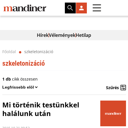
Hírek
Vélemények
Hetilap
Főoldal
szkeletonizáció
⬤
szkeletonizáció
1 db
cikk összesen
Szűrés
Mi történik testünkkel
halálunk után