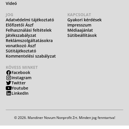
Videó
JOG
KAPCSOLAT
Adatvédelmi tájékoztató
Gyakori kérdések
Előfizetői Ászf
Impresszum
Felhasználási feltételek
Médiaajánlat
Játékszabályzat
Sütibeállítások
Reklámszolgáltatásokra
vonatkozó Ászf
Sütitájékoztató
Kommentelési szabályzat
KÖVESS MINKET
Facebook
Instagram
Twitter
Youtube
LinkedIn
© 2026. Mandiner Novum Nonprofit Zrt. Minden jog fenntartva!