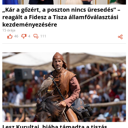
„Kár a gőzért, a poszton nincs üresedés” –
reagált a Fidesz a Tisza államfőválasztási
kezdeményezésére
15 órája
46
4
111
Lesz Kurultaj, hiába támadta a tiszás