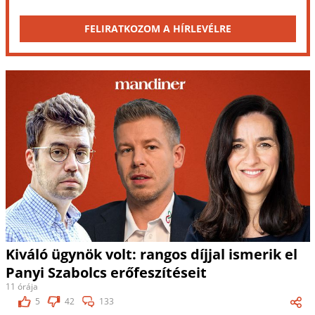
FELIRATKOZOM A HÍRLEVÉLRE
Kiváló ügynök volt: rangos díjjal ismerik el
Panyi Szabolcs erőfeszítéseit
11 órája
5
42
133