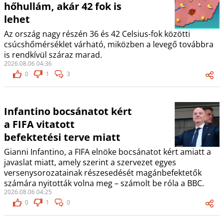
hőhullám, akár 42 fok is
lehet
Az ország nagy részén 36 és 42 Celsius-fok közötti
csúcshőmérséklet várható, miközben a levegő továbbra
is rendkívül száraz marad.
2026.08.06 04:36
0
1
3
Infantino bocsánatot kért
a FIFA vitatott
befektetési terve miatt
Gianni Infantino, a FIFA elnöke bocsánatot kért amiatt a
javaslat miatt, amely szerint a szervezet egyes
versenysorozatainak részesedését magánbefektetők
számára nyitották volna meg – számolt be róla a BBC.
2026.08.06 04:25
0
1
0