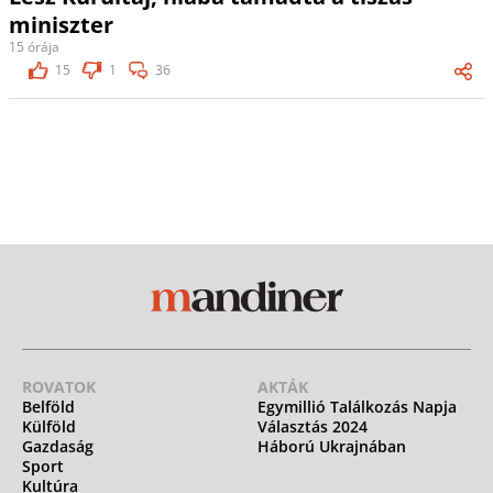
miniszter
15 órája
15
1
36
ROVATOK
AKTÁK
Belföld
Egymillió Találkozás Napja
Külföld
Választás 2024
Gazdaság
Háború Ukrajnában
Sport
Kultúra