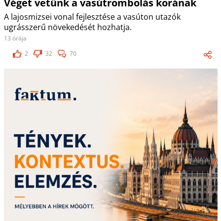
Véget vetünk a vasútrombolás korának
A lajosmizsei vonal fejlesztése a vasúton utazók
ugrásszerű növekedését hozhatja.
13 órája
2
32
70