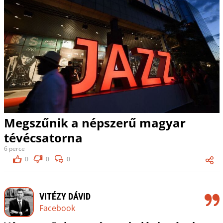
Megszűnik a népszerű magyar
tévécsatorna
6 perce
0
0
0
VITÉZY DÁVID
Facebook