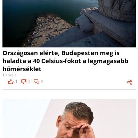
Országosan elérte, Budapesten meg is
haladta a 40 Celsius-fokot a legmagasabb
hőmérséklet
13 órája
1
2
9