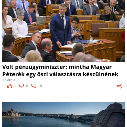
Volt pénzügyminiszter: mintha Magyar
Péterék egy őszi választásra készülnének
12 órája
1
8
18