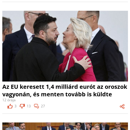
Az EU keresett 1,4 milliárd eurót az oroszok
vagyonán, és menten tovább is küldte
12 órája
3
13
27