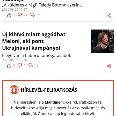
„A küldetés a régi” Feledy Botond szerint.
2026.08.05 19:37
3
21
85
Új kihívó miatt aggódhat
Meloni, aki pont
Ukrajnával kampányol
Elege van a háború támogatásából.
2026.08.05 18:36
0
1
42
HÍRLEVÉL-FELIRATKOZÁS
Ne maradjon le a
Mandiner
cikkeiről, iratkozzon fel
hírlevelünkre! Adja meg a nevét és az e-mail-címét, és
elküldjük Önnek a nap legfontosabb híreit.