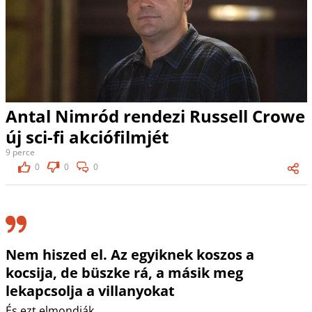
Antal Nimród rendezi Russell Crowe
új sci-fi akciófilmjét
9 perce
0
0
0
Nem hiszed el. Az egyiknek koszos a
kocsija, de büszke rá, a másik meg
lekapcsolja a villanyokat
És ezt elmondják.