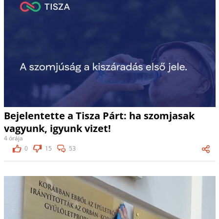
Bejelentette a Tisza Párt: ha szomjasak
vagyunk, igyunk vizet!
4 órája
0
15
53