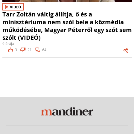
VIDEÓ
Tarr Zoltán váltig állítja, ő és a
minisztériuma nem szól bele a közmédia
működésébe, Magyar Péterről egy szót sem
szólt (VIDEÓ)
6 órája
3
21
64