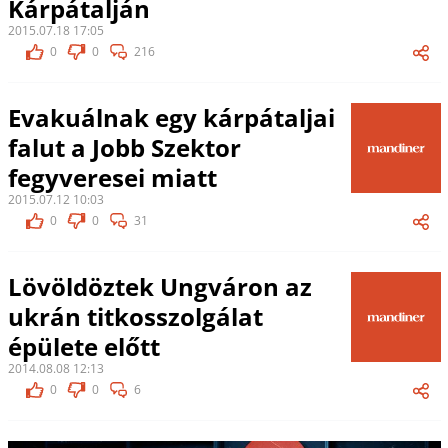
Kárpátalján
2015.07.18 17:05
0
0
216
Evakuálnak egy kárpátaljai
falut a Jobb Szektor
fegyveresei miatt
2015.07.12 10:03
0
0
31
Lövöldöztek Ungváron az
ukrán titkosszolgálat
épülete előtt
2014.08.08 12:13
0
0
6