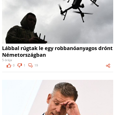
Lábbal rúgtak le egy robbanóanyagos drónt
Németországban
5 órája
0
1
19