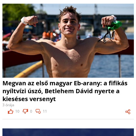
Megvan az első magyar Eb-arany: a fifikás
nyíltvízi úszó, Betlehem Dávid nyerte a
kieséses versenyt
3 órája
10
0
11