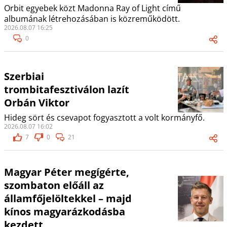
Orbit egyebek közt Madonna Ray of Light című
albumának létrehozásában is közreműködött.
2026.08.07 16:25
0
Szerbiai
trombitafesztiválon lazít
Orbán Viktor
Hideg sört és csevapot fogyasztott a volt kormányfő.
2026.08.07 16:02
7
0
21
Magyar Péter megígérte,
szombaton előáll az
államfőjelöltekkel – majd
kínos magyarázkodásba
kezdett