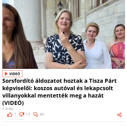
VIDEÓ
Sorsfordító áldozatot hoztak a Tisza Párt
képviselői: koszos autóval és lekapcsolt
villanyokkal mentették meg a hazát
(VIDEÓ)
2 órája
1
17
80