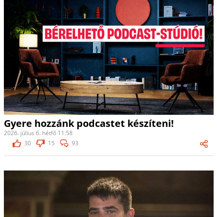
Gyere hozzánk podcastet készíteni!
2026. július 6. hétfő 11:58
30
15
93