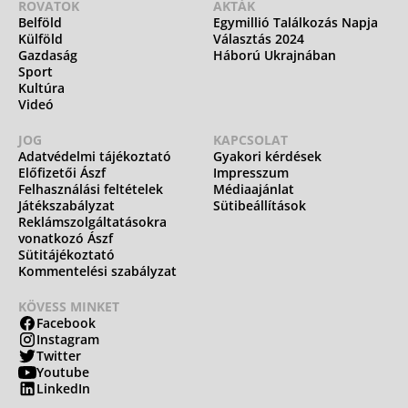
ROVATOK
AKTÁK
Belföld
Egymillió Találkozás Napja
Külföld
Választás 2024
Gazdaság
Háború Ukrajnában
Sport
Kultúra
Videó
JOG
KAPCSOLAT
Adatvédelmi tájékoztató
Gyakori kérdések
Előfizetői Ászf
Impresszum
Felhasználási feltételek
Médiaajánlat
Játékszabályzat
Sütibeállítások
Reklámszolgáltatásokra
vonatkozó Ászf
Sütitájékoztató
Kommentelési szabályzat
KÖVESS MINKET
Facebook
Instagram
Twitter
Youtube
LinkedIn