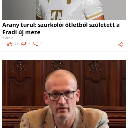
Arany turul: szurkolói ötletből született a
Fradi új meze
5 órája
11
2
2