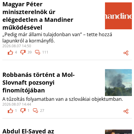
Magyar Péter
miniszterelnök úr
elégedetlen a Mandiner
működésével
„Pedig már állami tulajdonban van” – tette hozzá
lapunkról a kormányfő.
2026.08.07 14:50
4
39
111
Robbanás történt a Mol-
Slovnaft pozsonyi
finomítójában
A tűzoltás folyamatban van a szlovákiai objektumban.
2026.08.07 14:44
1
1
27
Abdul El-Sayed az