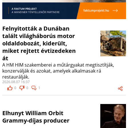
Felnyitották a Dunában
talált világháborús motor
oldaldobozát, kiderült,
miket rejtett évtizedeken
át
A HM HIM szakemberei a műtárgyakat megtisztítják,
konzerválják és azokat, amelyek alkalmasak rá
restaurálják.
2026.08.07 16:37
0
0
1
Elhunyt William Orbit
Grammy-díjas producer