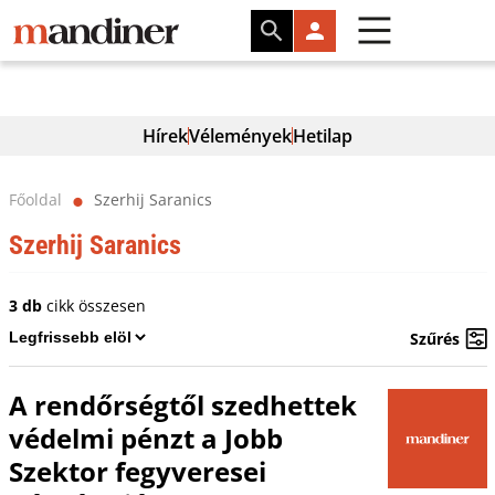
Hírek
Vélemények
Hetilap
Főoldal
Szerhij Saranics
⬤
Szerhij Saranics
3 db
cikk összesen
Szűrés
A rendőrségtől szedhettek
védelmi pénzt a Jobb
Szektor fegyveresei