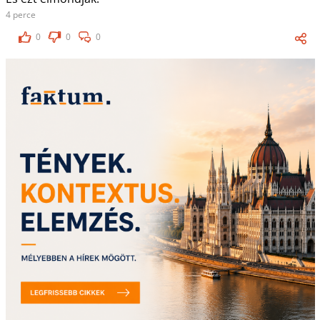
4 perce
0
0
0