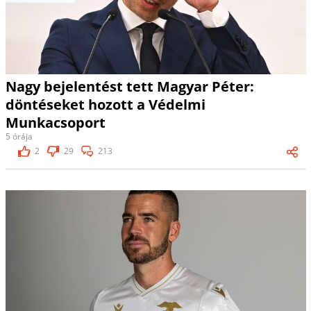
Nagy bejelentést tett Magyar Péter:
döntéseket hozott a Védelmi
Munkacsoport
5 órája
2
29
213