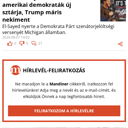
amerikai demokraták új
sztárja, Trump máris
nekiment
El-Sayed nyerte a Demokrata Párt szenátorjelöltségi
versenyét Michigan államban.
2026.08.07 14:02
0
0
21
HÍRLEVÉL-FELIRATKOZÁS
Ne maradjon le a
Mandiner
cikkeiről, iratkozzon fel
hírlevelünkre! Adja meg a nevét és az e-mail-címét, és
elküldjük Önnek a nap legfontosabb híreit.
FELIRATKOZOM A HÍRLEVÉLRE