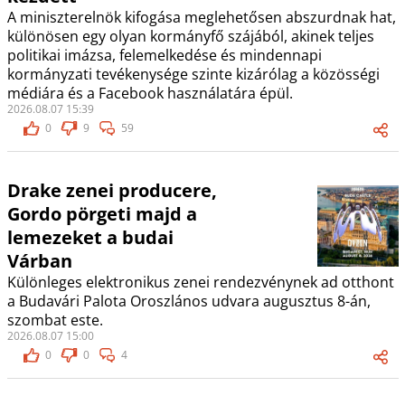
A miniszterelnök kifogása meglehetősen abszurdnak hat,
különösen egy olyan kormányfő szájából, akinek teljes
politikai imázsa, felemelkedése és mindennapi
kormányzati tevékenysége szinte kizárólag a közösségi
médiára és a Facebook használatára épül.
2026.08.07 15:39
0
9
59
Drake zenei producere,
Gordo pörgeti majd a
lemezeket a budai
Várban
Különleges elektronikus zenei rendezvénynek ad otthont
a Budavári Palota Oroszlános udvara augusztus 8-án,
szombat este.
2026.08.07 15:00
0
0
4