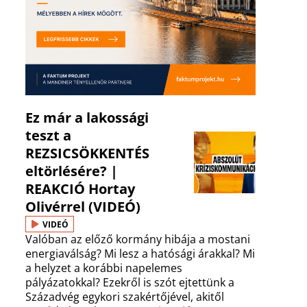
Ez már a lakossági
teszt a
REZSICSÖKKENTÉS
eltörlésére? |
REAKCIÓ Hortay
Olivérrel (VIDEÓ)
VIDEÓ
Valóban az előző kormány hibája a mostani
energiaválság? Mi lesz a hatósági árakkal? Mi
a helyzet a korábbi napelemes
pályázatokkal? Ezekről is szót ejtettünk a
Századvég egykori szakértőjével, akitől