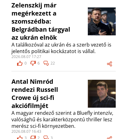
Zelenszkij már
megérkezett a
szomszédba:
Belgrádban tárgyal
az ukrán elnök
A találkozóval az ukrán és a szerb vezető is
jelentős politikai kockázatot is vállal.
2026.08.07 17:27
0
6
22
Antal Nimród
rendezi Russell
Crowe új sci-fi
akciófilmjét
A magyar rendező szerint a Bluefly intenzív,
valósághű és karakterközpontú thriller lesz
merész sci-fi környezetben.
2026.08.07 16:43
3
2
3