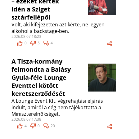
– ezeket kérték
idén a Sziget
sztárfellépői
Volt, aki kifejezetten azt kérte, ne legyen
alkohol a backstage-ben.
2026.08.07 18:23
0
5
4
A Tisza-kormány
felmondta a Balásy
Gyula-féle Lounge
Eventtel kötött
keretszerződését
A Lounge Event Kft. végrehajtási eljárás
indult, amiről a cég nem tájékoztatta a
Miniszterelnökséget.
2026.08.07 17:38
4
0
20