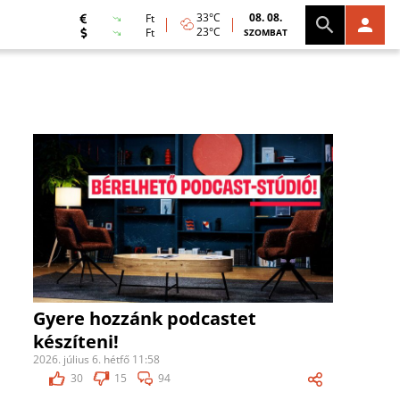
33°C
08. 08.
Ft
23°C
Ft
SZOMBAT
Gyere hozzánk podcastet
készíteni!
2026. július 6. hétfő 11:58
30
15
94