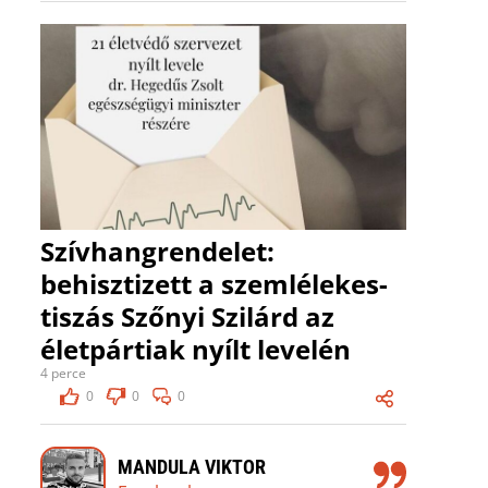
Szívhangrendelet:
behisztizett a szemlélekes-
tiszás Szőnyi Szilárd az
életpártiak nyílt levelén
4 perce
0
0
0
MANDULA VIKTOR