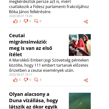
megkérdeztük persze azt is, miért
csatlakozik a Fidesz parlamenti frakciójához
Bóka János felkérésére.
2026.08.07 19:26
3
0
6
Ceutai
migránsinvázió:
meg is van az első
ítélet
A Marokkói Emberi Jogi Szövetség pénteken
közölte, hogy 111 embert tartanak előzetes
őrizetben a ceutai események után.
2026.08.07 19:11
0
0
4
Olyan alacsony a
Duna vízállása, hogy
látszik az ókor egyik