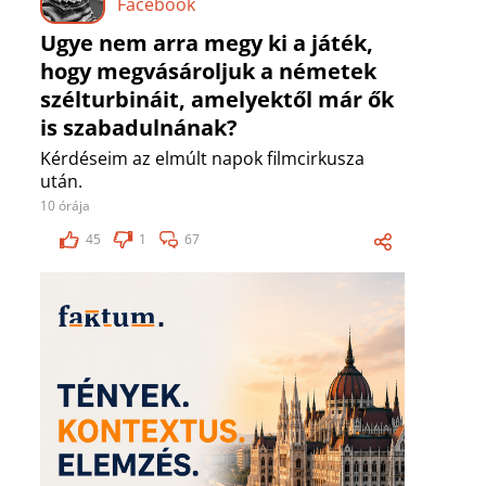
Facebook
Ugye nem arra megy ki a játék,
hogy megvásároljuk a németek
szélturbináit, amelyektől már ők
is szabadulnának?
Kérdéseim az elmúlt napok filmcirkusza
után.
10 órája
45
1
67