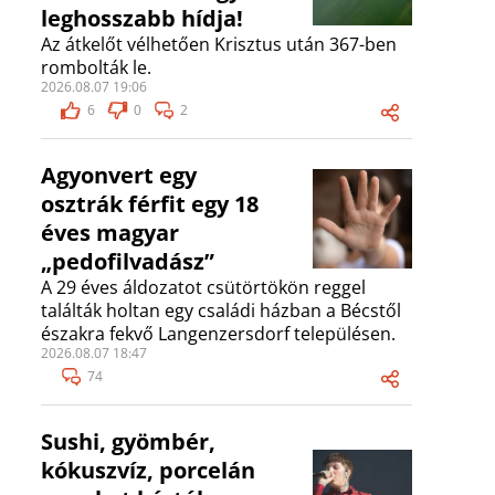
leghosszabb hídja!
Az átkelőt vélhetően Krisztus után 367-ben
rombolták le.
2026.08.07 19:06
6
0
2
Agyonvert egy
osztrák férfit egy 18
éves magyar
„pedofilvadász”
A 29 éves áldozatot csütörtökön reggel
találták holtan egy családi házban a Bécstől
északra fekvő Langenzersdorf településen.
2026.08.07 18:47
74
Sushi, gyömbér,
kókuszvíz, porcelán