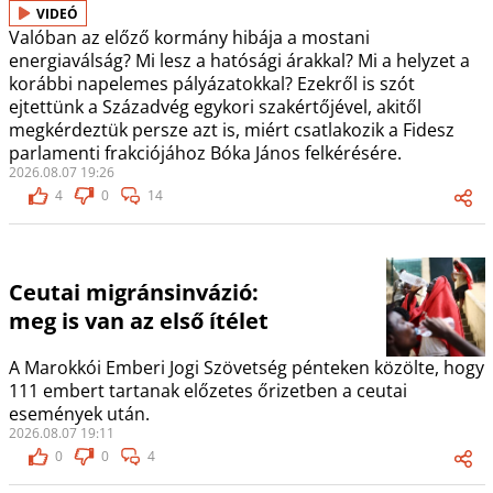
VIDEÓ
Valóban az előző kormány hibája a mostani
energiaválság? Mi lesz a hatósági árakkal? Mi a helyzet a
korábbi napelemes pályázatokkal? Ezekről is szót
ejtettünk a Századvég egykori szakértőjével, akitől
megkérdeztük persze azt is, miért csatlakozik a Fidesz
parlamenti frakciójához Bóka János felkérésére.
2026.08.07 19:26
4
0
14
Ceutai migránsinvázió:
meg is van az első ítélet
A Marokkói Emberi Jogi Szövetség pénteken közölte, hogy
111 embert tartanak előzetes őrizetben a ceutai
események után.
2026.08.07 19:11
0
0
4