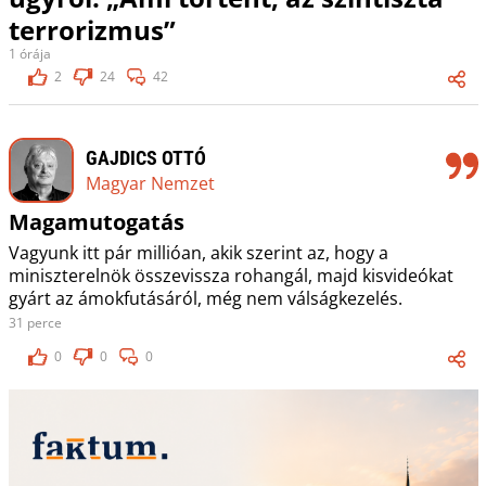
terrorizmus”
1 órája
2
24
42
GAJDICS OTTÓ
Magyar Nemzet
Magamutogatás
Vagyunk itt pár millióan, akik szerint az, hogy a
miniszterelnök összevissza rohangál, majd kisvideókat
gyárt az ámokfutásáról, még nem válságkezelés.
31 perce
0
0
0