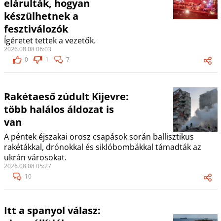
elárulták, hogyan
készülhetnek a
fesztiválozók
Ígéretet tettek a vezetők.
2026.08.08 06:03
0
1
7
Rakétaeső zúdult Kijevre:
több halálos áldozat is
van
A péntek éjszakai orosz csapások során ballisztikus
rakétákkal, drónokkal és siklóbombákkal támadták az
ukrán városokat.
2026.08.08 05:27
10
Itt a spanyol válasz: