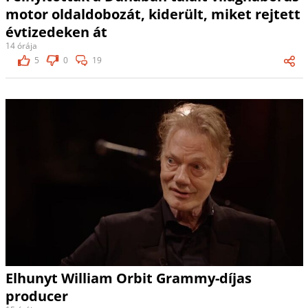
motor oldaldobozát, kiderült, miket rejtett
évtizedeken át
14 órája
5
0
19
Elhunyt William Orbit Grammy-díjas
producer