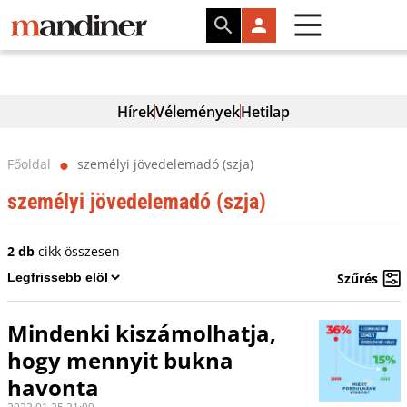
Hírek
Vélemények
Hetilap
Főoldal
személyi jövedelemadó (szja)
⬤
személyi jövedelemadó (szja)
2 db
cikk összesen
Szűrés
Mindenki kiszámolhatja,
hogy mennyit bukna
havonta