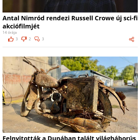
Antal Nimród rendezi Russell Crowe új sci-fi
akciófilmjét
14 órája
3
2
3
Felnyitották a Dunában talált világháborús