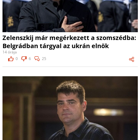
Zelenszkij már megérkezett a szomszédba:
Belgrádban tárgyal az ukrán elnök
14 órája
0
6
25