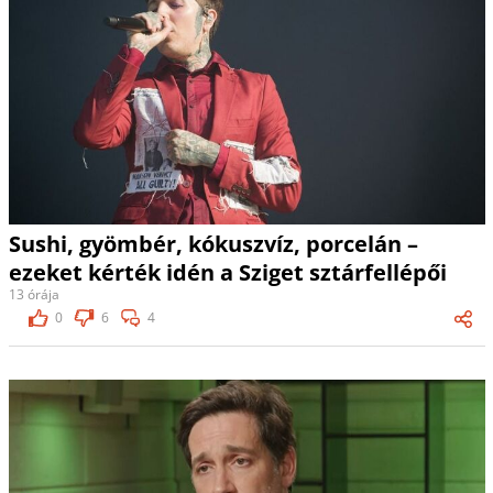
Sushi, gyömbér, kókuszvíz, porcelán –
ezeket kérték idén a Sziget sztárfellépői
13 órája
0
6
4