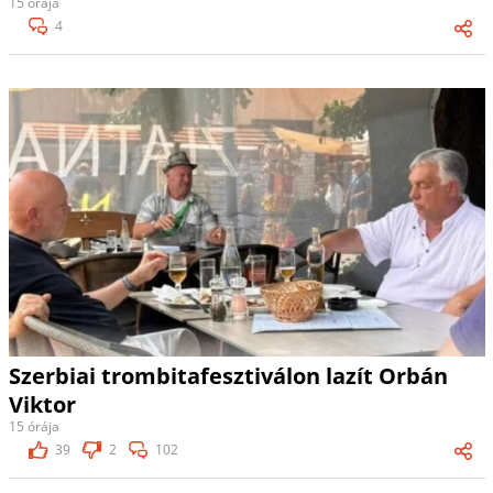
15 órája
4
Szerbiai trombitafesztiválon lazít Orbán
Viktor
15 órája
39
2
102