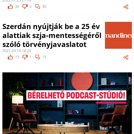
2022.01.25 21:09
36
2
30
Szerdán nyújtják be a 25 év
alattiak szja-mentességéről
szóló törvényjavaslatot
2021.03.10 18:20
15
1
15