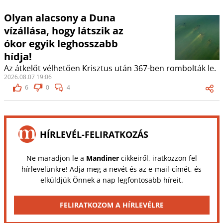
Olyan alacsony a Duna
vízállása, hogy látszik az
ókor egyik leghosszabb
hídja!
Az átkelőt vélhetően Krisztus után 367-ben rombolták le.
2026.08.07 19:06
6
0
4
HÍRLEVÉL-FELIRATKOZÁS
Ne maradjon le a
Mandiner
cikkeiről, iratkozzon fel
hírlevelünkre! Adja meg a nevét és az e-mail-címét, és
elküldjük Önnek a nap legfontosabb híreit.
FELIRATKOZOM A HÍRLEVÉLRE