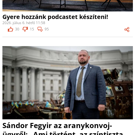
Gyere hozzánk podcastet készíteni!
2026. július 6. hétfő 11:58
30
15
95
Sándor Fegyir az aranykonvoj-
ügyről: „Ami történt, az színtiszta