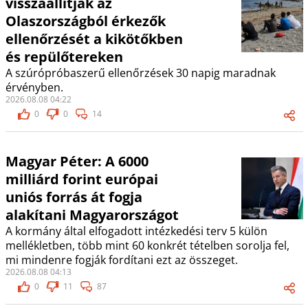
visszaállítják az
Olaszországból érkezők
ellenőrzését a kikötőkben
és repülőtereken
A szúrópróbaszerű ellenőrzések 30 napig maradnak
érvényben.
2026.08.08 04:22
0
0
14
Magyar Péter: A 6000
milliárd forint európai
uniós forrás át fogja
alakítani Magyarországot
A kormány által elfogadott intézkedési terv 5 külön
mellékletben, több mint 60 konkrét tételben sorolja fel,
mi mindenre fogják fordítani ezt az összeget.
2026.08.08 04:13
0
11
87