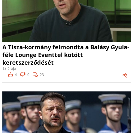
A Tisza-kormány felmondta a Balásy Gyula-
féle Lounge Eventtel kötött
keretszerződését
13 órája
4
0
23