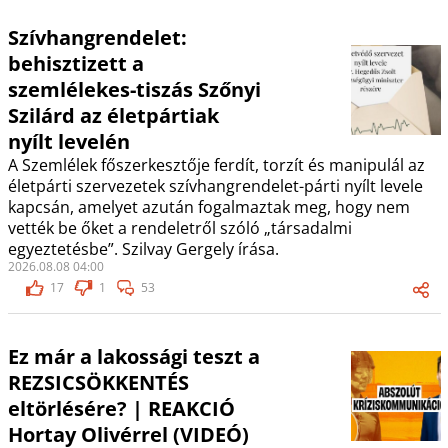
Szívhangrendelet:
behisztizett a
szemlélekes-tiszás Szőnyi
Szilárd az életpártiak
nyílt levelén
A Szemlélek főszerkesztője ferdít, torzít és manipulál az
életpárti szervezetek szívhangrendelet-párti nyílt levele
kapcsán, amelyet azután fogalmaztak meg, hogy nem
vették be őket a rendeletről szóló „társadalmi
egyeztetésbe”. Szilvay Gergely írása.
2026.08.08 04:00
17
1
53
Ez már a lakossági teszt a
REZSICSÖKKENTÉS
eltörlésére? | REAKCIÓ
Hortay Olivérrel (VIDEÓ)