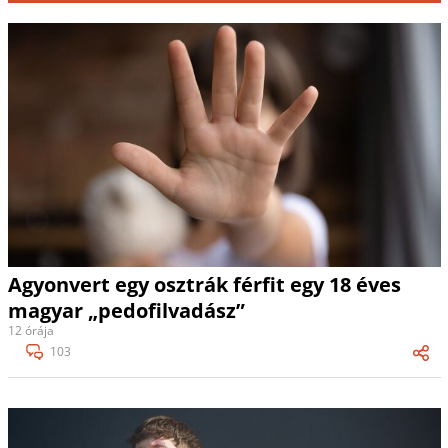
Agyonvert egy osztrák férfit egy 18 éves
magyar „pedofilvadász”
12 órája
103