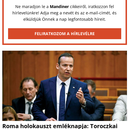
Ne maradjon le a
Mandiner
cikkeiről, iratkozzon fel
hírlevelünkre! Adja meg a nevét és az e-mail-címét, és
elküldjük Önnek a nap legfontosabb híreit.
FELIRATKOZOM A HÍRLEVÉLRE
Roma holokauszt emléknapja: Toroczkai