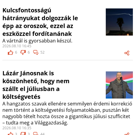
Kulcsfontosságú
hátrányukat dolgozzák le
épp az oroszok, ezzel az
eszközzel fordítanának
A vártnál is gyorsabban készül.
2026.08.10 16:45
6
6
52
Lázár Jánosnak is
köszönhető, hogy nem
szállt el júliusban a
költségvetés
A hangzatos szavak ellenére semmilyen érdemi korrekció
nem történt a költségvetési folyamatokban, pusztán két
nagyobb tételt hozta össze a gigantikus júliusi szufficitet
– tudta meg a Világgazdaság.
2026.08.10 16:35
3
3
44