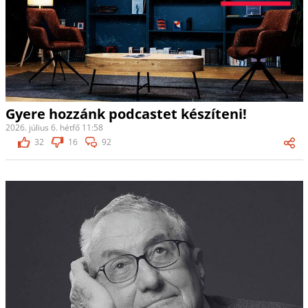
Gyere hozzánk podcastet készíteni!
2026. július 6. hétfő 11:58
32
16
92