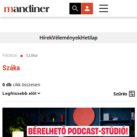
Hírek
Vélemények
Hetilap
Főoldal
Száka
⬤
Száka
0 db
cikk összesen
Szűrés