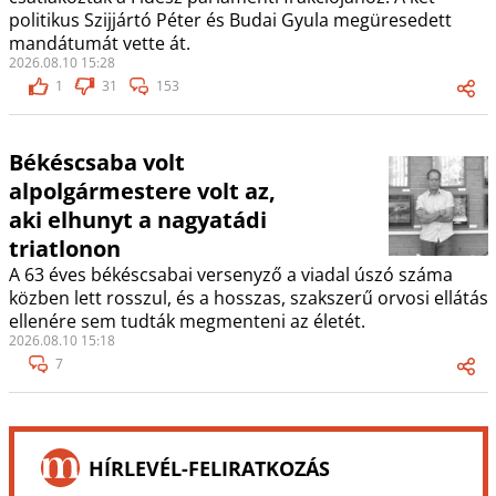
politikus Szijjártó Péter és Budai Gyula megüresedett
mandátumát vette át.
2026.08.10 15:28
1
31
153
Békéscsaba volt
alpolgármestere volt az,
aki elhunyt a nagyatádi
triatlonon
A 63 éves békéscsabai versenyző a viadal úszó száma
közben lett rosszul, és a hosszas, szakszerű orvosi ellátás
ellenére sem tudták megmenteni az életét.
2026.08.10 15:18
7
HÍRLEVÉL-FELIRATKOZÁS