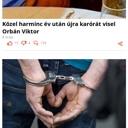
Közel harminc év után újra karórát visel
Orbán Viktor
8 órája
15
4
159