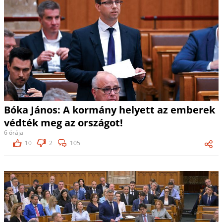
Bóka János: A kormány helyett az emberek
védték meg az országot!
6 órája
10
2
105