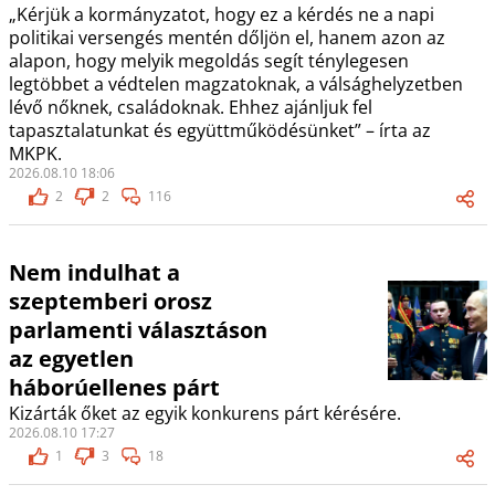
„Kérjük a kormányzatot, hogy ez a kérdés ne a napi
politikai versengés mentén dőljön el, hanem azon az
alapon, hogy melyik megoldás segít ténylegesen
legtöbbet a védtelen magzatoknak, a válsághelyzetben
lévő nőknek, családoknak. Ehhez ajánljuk fel
tapasztalatunkat és együttműködésünket” – írta az
MKPK.
2026.08.10 18:06
2
2
116
Nem indulhat a
szeptemberi orosz
parlamenti választáson
az egyetlen
háborúellenes párt
Kizárták őket az egyik konkurens párt kérésére.
2026.08.10 17:27
1
3
18