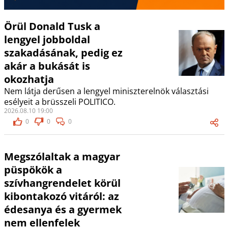
Örül Donald Tusk a
lengyel jobboldal
szakadásának, pedig ez
akár a bukását is
okozhatja
Nem látja derűsen a lengyel miniszterelnök választási
esélyeit a brüsszeli POLITICO.
2026.08.10 19:00
0
0
0
Megszólaltak a magyar
püspökök a
szívhangrendelet körül
kibontakozó vitáról: az
édesanya és a gyermek
nem ellenfelek