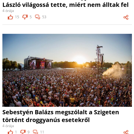
László világossá tette, miért nem álltak fel
4 órája
15
5
53
Sebestyén Balázs megszólalt a Szigeten
történt droggyanús esetekről
4 órája
1
9
11