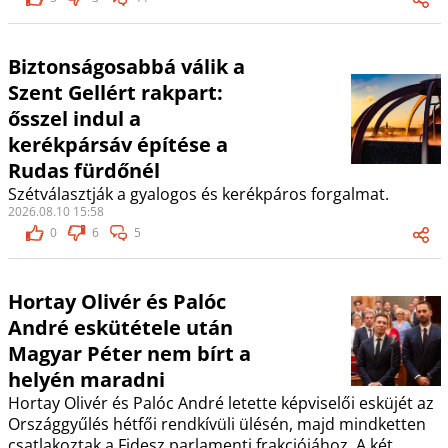
Biztonságosabbá válik a
Szent Gellért rakpart:
ősszel indul a
kerékpársáv építése a
Rudas fürdőnél
Szétválasztják a gyalogos és kerékpáros forgalmat.
2026.08.10 15:58
0
6
5
Hortay Olivér és Palóc
André eskütétele után
Magyar Péter nem bírt a
helyén maradni
Hortay Olivér és Palóc André letette képviselői esküjét az
Országgyűlés hétfői rendkívüli ülésén, majd mindketten
csatlakoztak a Fidesz parlamenti frakciójához. A két