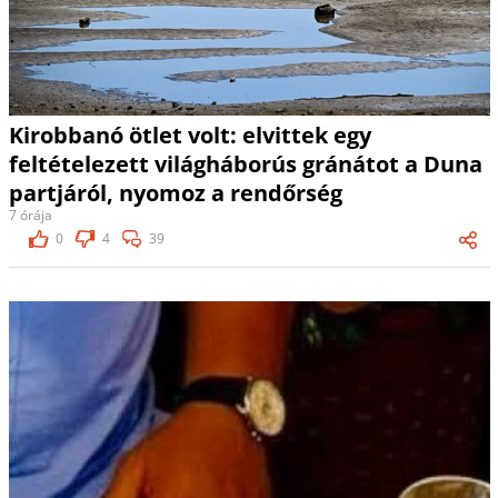
Kirobbanó ötlet volt: elvittek egy
feltételezett világháborús gránátot a Duna
partjáról, nyomoz a rendőrség
7 órája
0
4
39