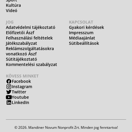
Kultúra
Videó
JOG
KAPCSOLAT
Adatvédelmi tájékoztató
Gyakori kérdések
Előfizetői Ászf
Impresszum
Felhasználási feltételek
Médiaajánlat
Játékszabályzat
Sütibeállítások
Reklámszolgáltatásokra
vonatkozó Ászf
Sütitájékoztató
Kommentelési szabályzat
KÖVESS MINKET
Facebook
Instagram
Twitter
Youtube
LinkedIn
© 2026. Mandiner Novum Nonprofit Zrt. Minden jog fenntartva!