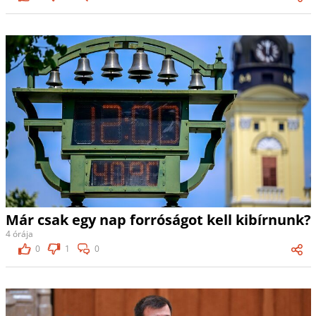
Már csak egy nap forróságot kell kibírnunk?
4 órája
0
1
0