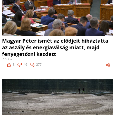
Magyar Péter ismét az elődjeit hibáztatta
az aszály és energiaválság miatt, majd
fenyegetőzni kezdett
7 órája
3
46
277