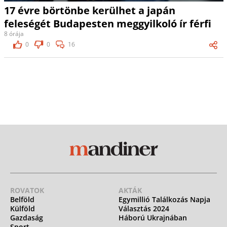
17 évre börtönbe kerülhet a japán
feleségét Budapesten meggyilkoló ír férfi
8 órája
0
0
16
ROVATOK
AKTÁK
Belföld
Egymillió Találkozás Napja
Külföld
Választás 2024
Gazdaság
Háború Ukrajnában
Sport