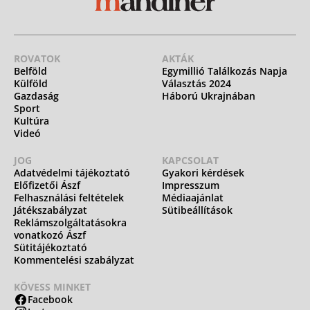
ROVATOK
AKTÁK
Belföld
Egymillió Találkozás Napja
Külföld
Választás 2024
Gazdaság
Háború Ukrajnában
Sport
Kultúra
Videó
JOG
KAPCSOLAT
Adatvédelmi tájékoztató
Gyakori kérdések
Előfizetői Ászf
Impresszum
Felhasználási feltételek
Médiaajánlat
Játékszabályzat
Sütibeállítások
Reklámszolgáltatásokra
vonatkozó Ászf
Sütitájékoztató
Kommentelési szabályzat
KÖVESS MINKET
Facebook