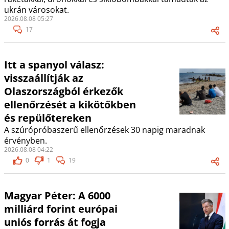
ukrán városokat.
2026.08.08 05:27
17
Itt a spanyol válasz:
visszaállítják az
Olaszországból érkezők
ellenőrzését a kikötőkben
és repülőtereken
A szúrópróbaszerű ellenőrzések 30 napig maradnak
érvényben.
2026.08.08 04:22
0
1
19
Magyar Péter: A 6000
milliárd forint európai
uniós forrás át fogja