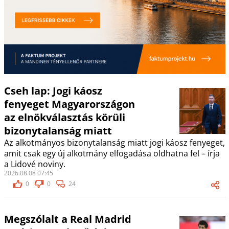
Cseh lap: Jogi káosz
fenyeget Magyarországon
az elnökválasztás körüli
bizonytalanság miatt
Az alkotmányos bizonytalanság miatt jogi káosz fenyeget,
amit csak egy új alkotmány elfogadása oldhatna fel – írja
a Lidové noviny.
2026.08.08 07:45
0
0
24
Megszólalt a Real Madrid