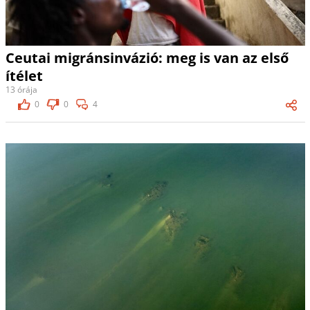
Ceutai migránsinvázió: meg is van az első
ítélet
13 órája
0
0
4