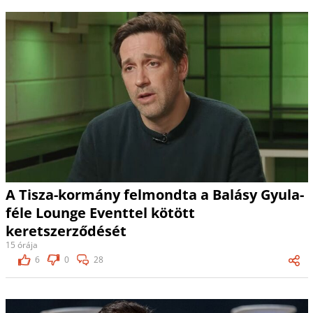
A Tisza-kormány felmondta a Balásy Gyula-
féle Lounge Eventtel kötött
keretszerződését
15 órája
6
0
28