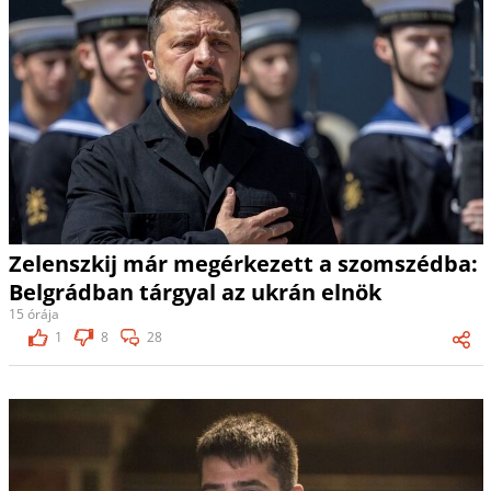
Zelenszkij már megérkezett a szomszédba:
Belgrádban tárgyal az ukrán elnök
15 órája
1
8
28