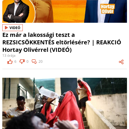
VIDEÓ
Ez már a lakossági teszt a
REZSICSÖKKENTÉS eltörlésére? | REAKCIÓ
Hortay Olivérrel (VIDEÓ)
13 órája
6
0
20