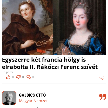
Egyszerre két francia hölgy is
elrabolta II. Rákóczi Ferenc szívét
18 perce
0
0
0
GAJDICS OTTÓ
Magyar Nemzet