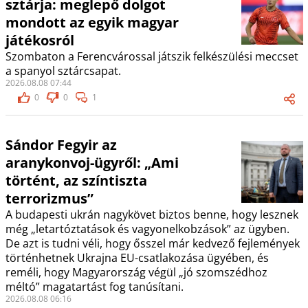
sztárja: meglepő dolgot
mondott az egyik magyar
játékosról
Szombaton a Ferencvárossal játszik felkészülési meccset
a spanyol sztárcsapat.
2026.08.08 07:44
0
0
1
Sándor Fegyir az
aranykonvoj-ügyről: „Ami
történt, az színtiszta
terrorizmus”
A budapesti ukrán nagykövet biztos benne, hogy lesznek
még „letartóztatások és vagyonelkobzások” az ügyben.
De azt is tudni véli, hogy ősszel már kedvező fejlemények
történhetnek Ukrajna EU-csatlakozása ügyében, és
reméli, hogy Magyarország végül „jó szomszédhoz
méltó” magatartást fog tanúsítani.
2026.08.08 06:16