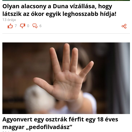
Olyan alacsony a Duna vízállása, hogy
látszik az ókor egyik leghosszabb hídja!
13 órája
7
0
6
Agyonvert egy osztrák férfit egy 18 éves
magyar „pedofilvadász”