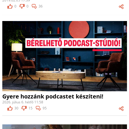
2019.02.05 17:39
0
0
36
Gyere hozzánk podcastet készíteni!
2026. július 6. hétfő 11:58
30
15
95