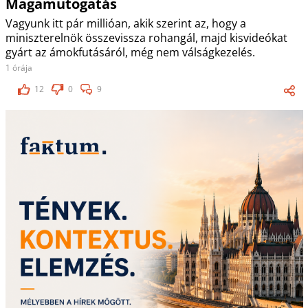
Magamutogatás
Vagyunk itt pár millióan, akik szerint az, hogy a
miniszterelnök összevissza rohangál, majd kisvideókat
gyárt az ámokfutásáról, még nem válságkezelés.
1 órája
12
0
9