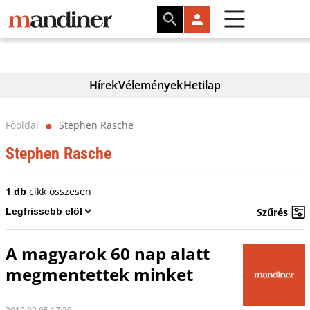
Hírek
Vélemények
Hetilap
Főoldal
Stephen Rasche
⬤
Stephen Rasche
1 db
cikk összesen
Szűrés
A magyarok 60 nap alatt
megmentettek minket