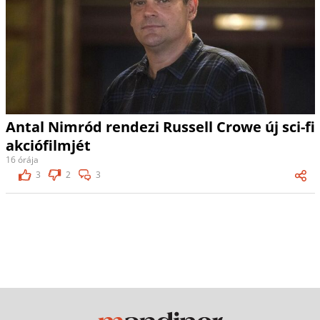
Antal Nimród rendezi Russell Crowe új sci-fi
akciófilmjét
16 órája
3
2
3