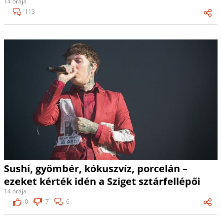
14 órája
113
Sushi, gyömbér, kókuszvíz, porcelán –
ezeket kérték idén a Sziget sztárfellépői
14 órája
0
7
6