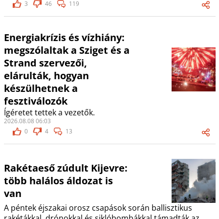
3
46
119
Energiakrízis és vízhiány:
megszólaltak a Sziget és a
Strand szervezői,
elárulták, hogyan
készülhetnek a
fesztiválozók
Ígéretet tettek a vezetők.
2026.08.08 06:03
0
4
13
Rakétaeső zúdult Kijevre:
több halálos áldozat is
van
A péntek éjszakai orosz csapások során ballisztikus
rakétákkal, drónokkal és siklóbombákkal támadták az