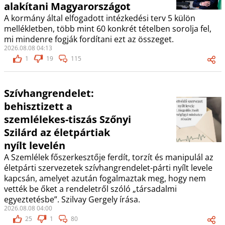
alakítani Magyarországot
A kormány által elfogadott intézkedési terv 5 külön
mellékletben, több mint 60 konkrét tételben sorolja fel,
mi mindenre fogják fordítani ezt az összeget.
2026.08.08 04:13
1
19
115
Szívhangrendelet:
behisztizett a
szemlélekes-tiszás Szőnyi
Szilárd az életpártiak
nyílt levelén
A Szemlélek főszerkesztője ferdít, torzít és manipulál az
életpárti szervezetek szívhangrendelet-párti nyílt levele
kapcsán, amelyet azután fogalmaztak meg, hogy nem
vették be őket a rendeletről szóló „társadalmi
egyeztetésbe”. Szilvay Gergely írása.
2026.08.08 04:00
25
1
80