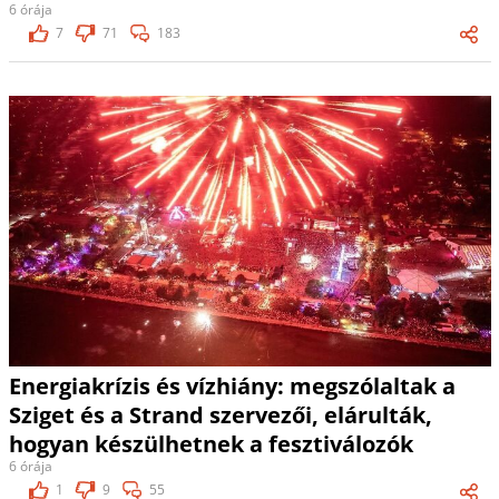
6 órája
7
71
183
Energiakrízis és vízhiány: megszólaltak a
Sziget és a Strand szervezői, elárulták,
hogyan készülhetnek a fesztiválozók
6 órája
1
9
55