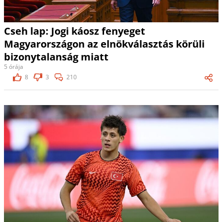
Cseh lap: Jogi káosz fenyeget
Magyarországon az elnökválasztás körüli
bizonytalanság miatt
5 órája
8
3
210