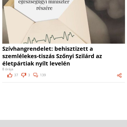
Szívhangrendelet: behisztizett a
szemlélekes-tiszás Szőnyi Szilárd az
életpártiak nyílt levelén
8 órája
37
3
139