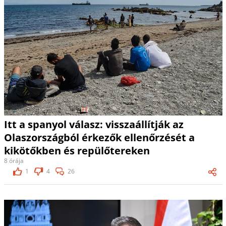
Itt a spanyol válasz: visszaállítják az
Olaszországból érkezők ellenőrzését a
kikötőkben és repülőtereken
8 órája
1
4
26