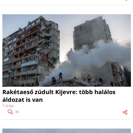
Rakétaeső zúdult Kijevre: több halálos
áldozat is van
7 órája
36