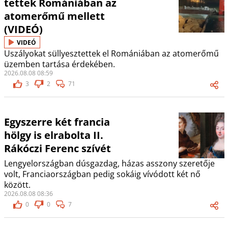
tettek Romániában az
atomerőmű mellett
(VIDEÓ)
VIDEÓ
Uszályokat süllyesztettek el Romániában az atomerőmű
üzemben tartása érdekében.
2026.08.08 08:59
3
2
71
Egyszerre két francia
hölgy is elrabolta II.
Rákóczi Ferenc szívét
Lengyelországban dúsgazdag, házas asszony szeretője
volt, Franciaországban pedig sokáig vívódott két nő
között.
2026.08.08 08:36
0
0
7