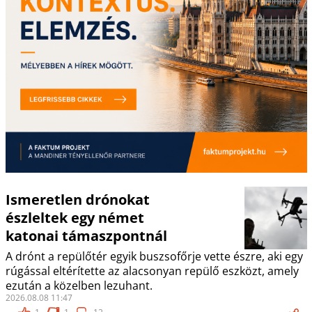
Ismeretlen drónokat
észleltek egy német
katonai támaszpontnál
A drónt a repülőtér egyik buszsofőrje vette észre, aki egy
rúgással eltérítette az alacsonyan repülő eszközt, amely
ezután a közelben lezuhant.
2026.08.08 11:47