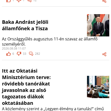
1
1
12
Baka Andrást jelöli
államfőnek a Tisza
Az Országgyűlés augusztus 11-én szavaz az államfő
személyéről.
2026.08.08 11:07
6
33
282
Itt az Oktatási
Minisztérium terve:
rövidebb tanórákat
javasolnak az alsó
tagozatos diákok
oktatásában
A közlemény szerint a „Legyen élmény a tanulás!” című