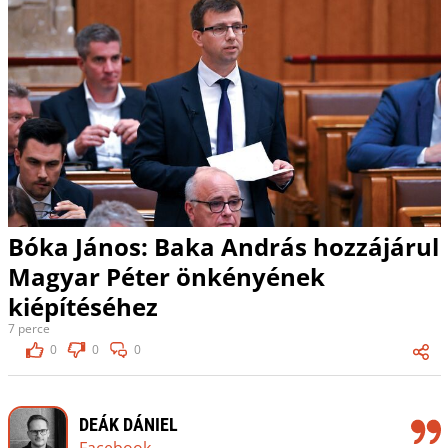
Bóka János: Baka András hozzájárul
Magyar Péter önkényének
kiépítéséhez
7 perce
0
0
0
DEÁK DÁNIEL
Facebook