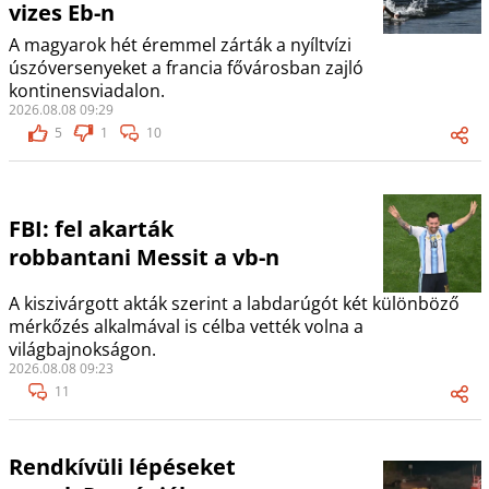
vizes Eb-n
A magyarok hét éremmel zárták a nyíltvízi
úszóversenyeket a francia fővárosban zajló
kontinensviadalon.
2026.08.08 09:29
5
1
10
FBI: fel akarták
robbantani Messit a vb-n
A kiszivárgott akták szerint a labdarúgót két különböző
mérkőzés alkalmával is célba vették volna a
világbajnokságon.
2026.08.08 09:23
11
Rendkívüli lépéseket