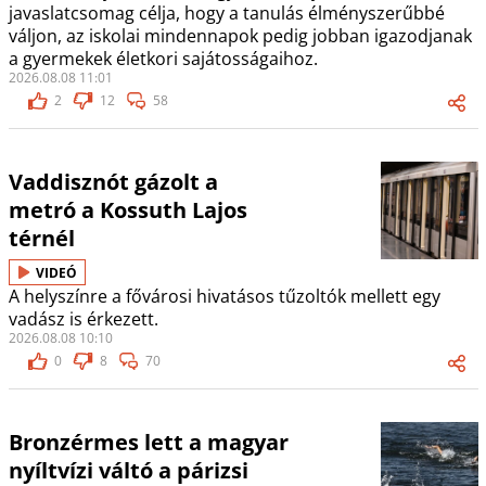
javaslatcsomag célja, hogy a tanulás élményszerűbbé
váljon, az iskolai mindennapok pedig jobban igazodjanak
a gyermekek életkori sajátosságaihoz.
2026.08.08 11:01
2
12
58
Vaddisznót gázolt a
metró a Kossuth Lajos
térnél
VIDEÓ
A helyszínre a fővárosi hivatásos tűzoltók mellett egy
vadász is érkezett.
2026.08.08 10:10
0
8
70
Bronzérmes lett a magyar
nyíltvízi váltó a párizsi