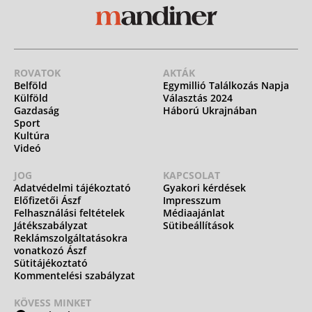
ROVATOK
AKTÁK
Belföld
Egymillió Találkozás Napja
Külföld
Választás 2024
Gazdaság
Háború Ukrajnában
Sport
Kultúra
Videó
JOG
KAPCSOLAT
Adatvédelmi tájékoztató
Gyakori kérdések
Előfizetői Ászf
Impresszum
Felhasználási feltételek
Médiaajánlat
Játékszabályzat
Sütibeállítások
Reklámszolgáltatásokra
vonatkozó Ászf
Sütitájékoztató
Kommentelési szabályzat
KÖVESS MINKET