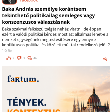
Baka András személye korántsem
tekinthető politikailag semleges vagy
konszenzusos választásnak
Baka szakmai felkészültségét nehéz vitatni, de éppen
ezért a valódi politikai kérdés most az: alkalmas lehet-e a
nemzet egységének megtestesítésére egy ennyire
konfliktusos politikai és közéleti múlttal rendelkező jelölt?
1 órája
2
3
46