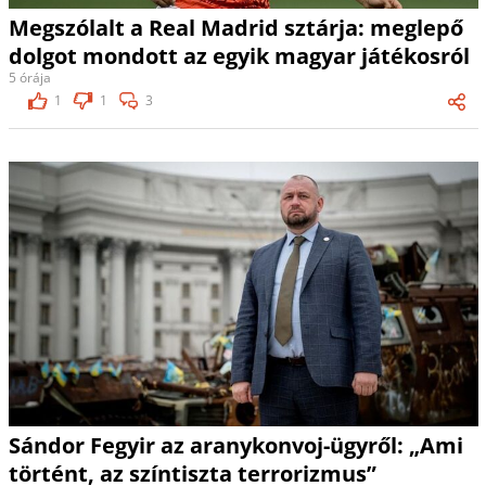
Megszólalt a Real Madrid sztárja: meglepő
dolgot mondott az egyik magyar játékosról
5 órája
1
1
3
Sándor Fegyir az aranykonvoj-ügyről: „Ami
történt, az színtiszta terrorizmus”