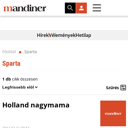
Hírek
Vélemények
Hetilap
Főoldal
Sparta
⬤
Sparta
1 db
cikk összesen
Szűrés
Holland nagymama