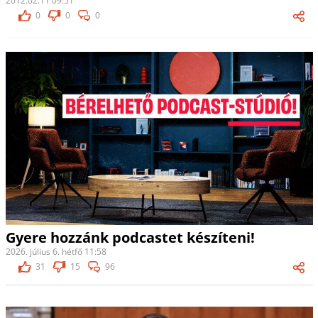
2012.02.11 09:51
0
0
0
Gyere hozzánk podcastet készíteni!
2026. július 6. hétfő 11:58
31
15
96