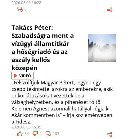
2026.08.06 16:28
0
Takács Péter:
Szabadságra ment a
vízügyi államtitkár
a hőségriadó és az
aszály kellős
közepén
VIDEÓ
„Felszólítjuk Magyar Pétert, legyen egy
csepp tekintettel azokra az emberekre, akik
önkorlátozásokat vezettek be a
válsághelyzetben, és a pihenését töltő
Kelemen Ágnest azonnali hatállyal rúgja ki.
Akár kommentben is” – írja közleményében
a Fidesz.
2026.08.06 15:35
34
1
103