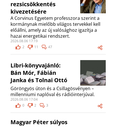
rezsicsökkentés
kivezetésére
A Corvinus Egyetem professzora szerint a
kormánynak mielőbb világos tervekkel kell
előállni, amely az új valósághoz igazítja a
hazai energetikai rendszert.
2026.08.06 17:19
2
11
47
Libri-könyvajánló:
Bán Mór, Fábián
Janka és Tolnai Ottó
Göröngyös úton és a Csillagösvényen –
millenniumi naplóval és rádióinterjúval.
2026.08.06 17:04
0
2
3
Magyar Péter súlyos