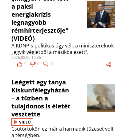
a paksi
energiakrízis
legnagyobb
rémhírterjesztője”
(VIDEÓ)
A KDNP-s politikus úgy véli, a miniszterelnök
„egyik végletből a másikba esett”.
2026.08.06 16:36
9
0
13
Leégett egy tanya
Kiskunfélegyházán
– a tűzben a
tulajdonos is életét
vesztette
VIDEÓ
Csütörtökön ez már a harmadik tűzeset volt
a térségben.