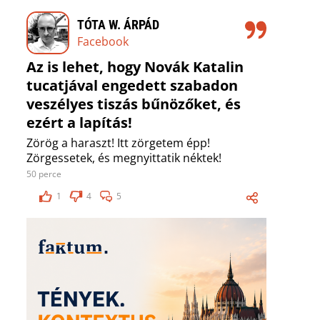
TÓTA W. ÁRPÁD
Facebook
Az is lehet, hogy Novák Katalin
tucatjával engedett szabadon
veszélyes tiszás bűnözőket, és
ezért a lapítás!
Zörög a haraszt! Itt zörgetem épp!
Zörgessetek, és megnyittatik néktek!
50 perce
1
4
5