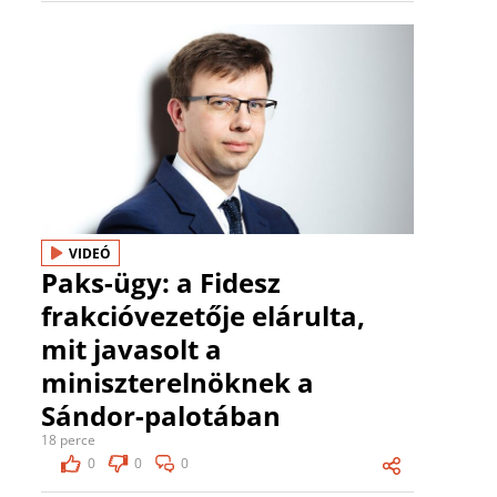
VIDEÓ
Paks-ügy: a Fidesz
frakcióvezetője elárulta,
mit javasolt a
miniszterelnöknek a
Sándor-palotában
18 perce
0
0
0