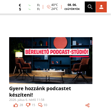
40°C
08. 06.
Ft
24°C
Ft
CSÜTÖRTÖK
Gyere hozzánk podcastet
készíteni!
2026. július 6. hétfő 11:58
28
15
93