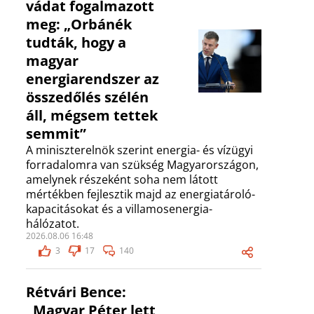
vádat fogalmazott
meg: „Orbánék
tudták, hogy a
magyar
energiarendszer az
összedőlés szélén
áll, mégsem tettek
semmit”
A miniszterelnök szerint energia- és vízügyi
forradalomra van szükség Magyarországon,
amelynek részeként soha nem látott
mértékben fejlesztik majd az energiatároló-
kapacitásokat és a villamosenergia-
hálózatot.
2026.08.06 16:48
3
17
140
Rétvári Bence:
„Magyar Péter lett