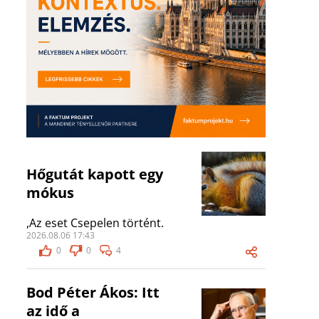
Hőgutát kapott egy
mókus
,Az eset Csepelen történt.
2026.08.06 17:43
0
0
4
Bod Péter Ákos: Itt
az idő a