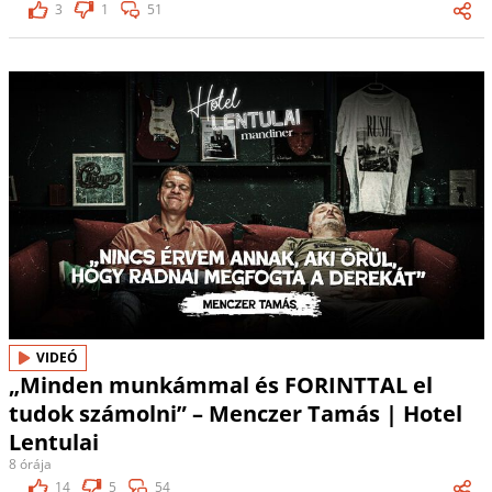
3
1
51
VIDEÓ
„Minden munkámmal és FORINTTAL el
tudok számolni” – Menczer Tamás | Hotel
Lentulai
8 órája
14
5
54