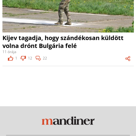
Kijev tagadja, hogy szándékosan küldött
volna drónt Bulgária felé
11 órája
1
12
22