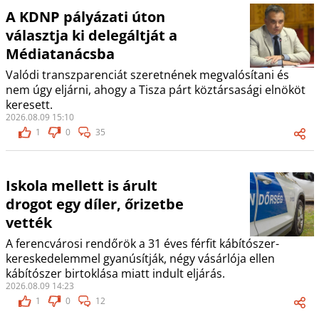
A KDNP pályázati úton
választja ki delegáltját a
Médiatanácsba
Valódi transzparenciát szeretnének megvalósítani és
nem úgy eljárni, ahogy a Tisza párt köztársasági elnököt
keresett.
2026.08.09 15:10
1
0
35
Iskola mellett is árult
drogot egy díler, őrizetbe
vették
A ferencvárosi rendőrök a 31 éves férfit kábítószer-
kereskedelemmel gyanúsítják, négy vásárlója ellen
kábítószer birtoklása miatt indult eljárás.
2026.08.09 14:23
1
0
12