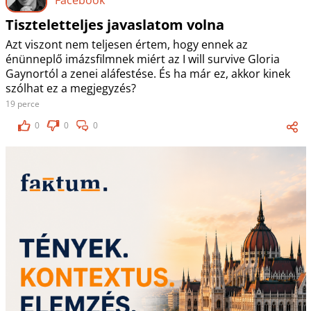
Tiszteletteljes javaslatom volna
Azt viszont nem teljesen értem, hogy ennek az
énünneplő imázsfilmnek miért az I will survive Gloria
Gaynortól a zenei aláfestése. És ha már ez, akkor kinek
szólhat ez a megjegyzés?
19 perce
0
0
0