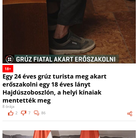
18+
Egy 24 éves grúz turista meg akart
erőszakolni egy 18 éves lányt
Hajdúszoboszlón, a helyi kínaiak
mentették meg
8 órája
2
7
86