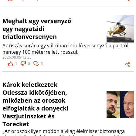
Meghalt egy versenyző
egy nagyatádi
triatlonversenyen
Az úszás során egy váltóban induló versenyző a parttól
mintegy 100 méterre lett rosszul.
2026.08.09 12:35
1
0
5
Károk keletkeztek
Odessza kikötőjében,
miközben az oroszok
elfoglalták a donyecki
Vaszjutinszket és
Torecket
„Az oroszok ilyen módon a világ élelmiszerbiztonsága