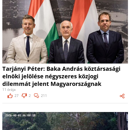
Tarjányi Péter: Baka András köztársasági
elnöki jelölése négyszeres közjogi
dilemmát jelent Magyarországnak
11 órája
27
2
211