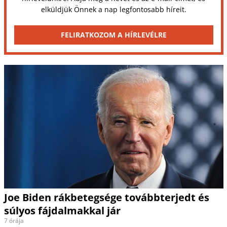
elküldjük Önnek a nap legfontosabb híreit.
FELIRATKOZOM A HÍRLEVÉLRE
Joe Biden rákbetegsége továbbterjedt és
súlyos fájdalmakkal jár
7 órája