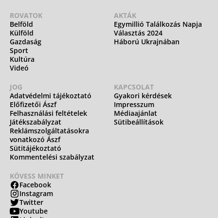
ROVATOK
AKTÁK
Belföld
Egymillió Találkozás Napja
Külföld
Választás 2024
Gazdaság
Háború Ukrajnában
Sport
Kultúra
Videó
JOG
KAPCSOLAT
Adatvédelmi tájékoztató
Gyakori kérdések
Előfizetői Ászf
Impresszum
Felhasználási feltételek
Médiaajánlat
Játékszabályzat
Sütibeállítások
Reklámszolgáltatásokra
vonatkozó Ászf
Sütitájékoztató
Kommentelési szabályzat
KÖVESS MINKET
Facebook
Instagram
Twitter
Youtube