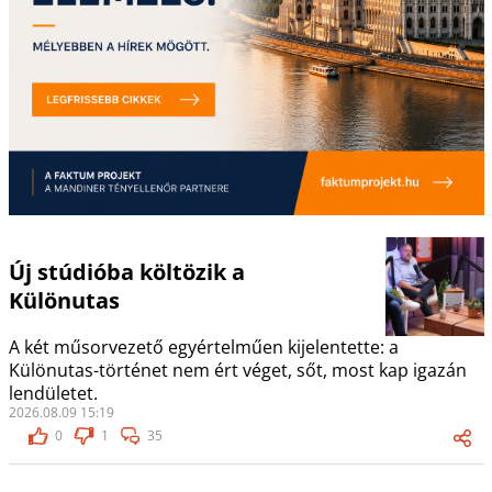
Új stúdióba költözik a
Különutas
A két műsorvezető egyértelműen kijelentette: a
Különutas-történet nem ért véget, sőt, most kap igazán
lendületet.
2026.08.09 15:19
0
1
35