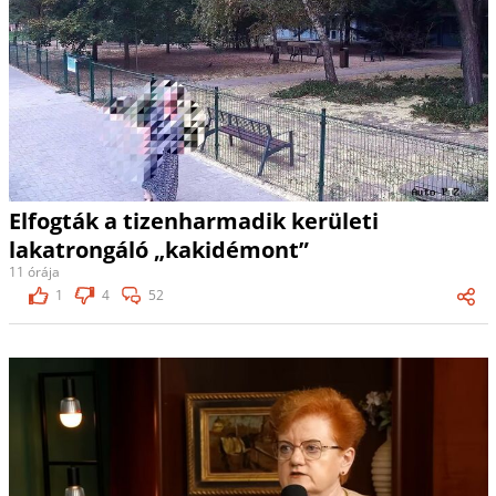
Elfogták a tizenharmadik kerületi
lakatrongáló „kakidémont”
11 órája
1
4
52