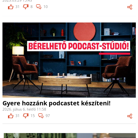
2023.03.29 15:43
31
8
10
Gyere hozzánk podcastet készíteni!
2026. július 6. hétfő 11:58
31
15
97