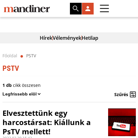
Hírek
Vélemények
Hetilap
Főoldal
PSTV
⬤
PSTV
1 db
cikk összesen
Szűrés
Elvesztettünk egy
harcostársat: Kiállunk a
PsTV mellett!