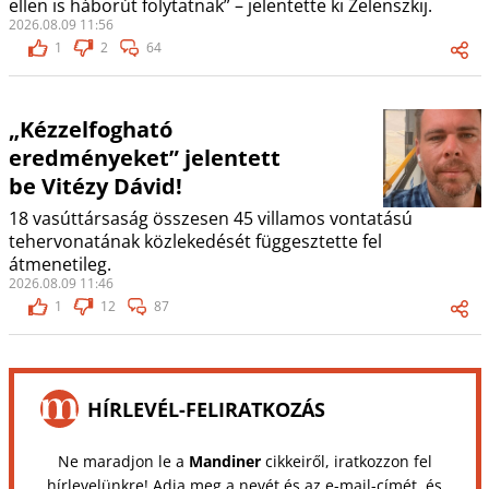
ellen is háborút folytatnak” – jelentette ki Zelenszkij.
2026.08.09 11:56
1
2
64
„Kézzelfogható
eredményeket” jelentett
be Vitézy Dávid!
18 vasúttársaság összesen 45 villamos vontatású
tehervonatának közlekedését függesztette fel
átmenetileg.
2026.08.09 11:46
1
12
87
HÍRLEVÉL-FELIRATKOZÁS
Ne maradjon le a
Mandiner
cikkeiről, iratkozzon fel
hírlevelünkre! Adja meg a nevét és az e-mail-címét, és