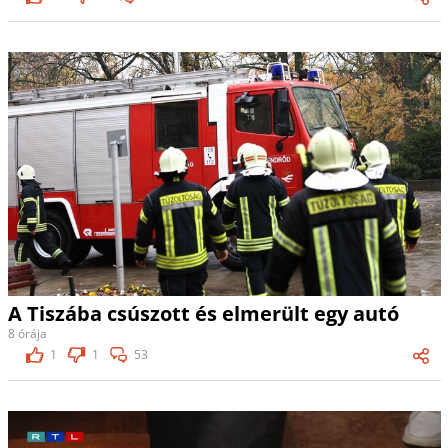
A Tiszába csúszott és elmerült egy autó
8 órája
1
1
53