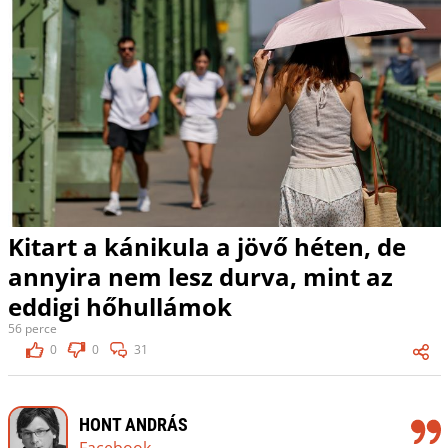
Kitart a kánikula a jövő héten, de
annyira nem lesz durva, mint az
eddigi hőhullámok
56 perce
0
0
31
HONT ANDRÁS
Facebook