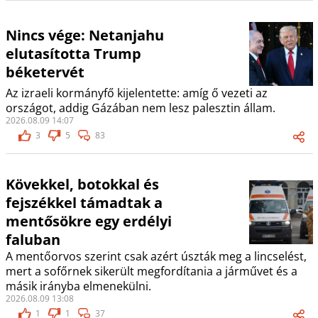
Nincs vége: Netanjahu
elutasította Trump
béketervét
Az izraeli kormányfő kijelentette: amíg ő vezeti az
országot, addig Gázában nem lesz palesztin állam.
2026.08.09 14:07
3
5
83
Kövekkel, botokkal és
fejszékkel támadtak a
mentősökre egy erdélyi
faluban
A mentőorvos szerint csak azért úszták meg a lincselést,
mert a sofőrnek sikerült megfordítania a járművet és a
másik irányba elmenekülni.
2026.08.09 13:08
1
1
37