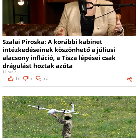
Szalai Piroska: A korábbi kabinet
intézkedéseinek köszönhető a júliusi
alacsony infláció, a Tisza lépései csak
drágulást hoztak azóta
11 órája
18
8
32