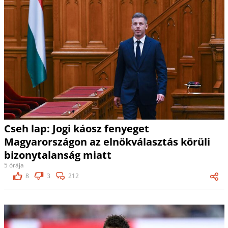
Cseh lap: Jogi káosz fenyeget
Magyarországon az elnökválasztás körüli
bizonytalanság miatt
5 órája
8
3
212