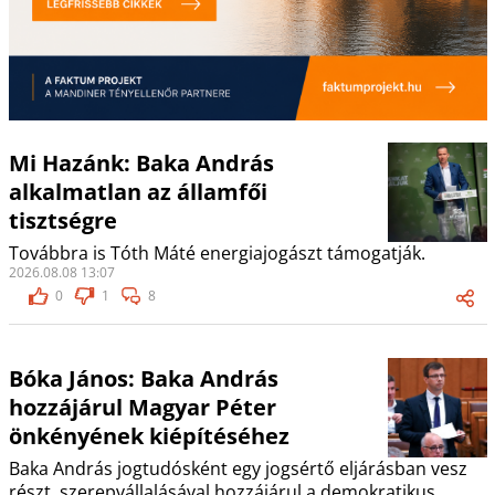
Mi Hazánk: Baka András
alkalmatlan az államfői
tisztségre
Továbbra is Tóth Máté energiajogászt támogatják.
2026.08.08 13:07
0
1
8
Bóka János: Baka András
hozzájárul Magyar Péter
önkényének kiépítéséhez
Baka András jogtudósként egy jogsértő eljárásban vesz
részt, szerepvállalásával hozzájárul a demokratikus