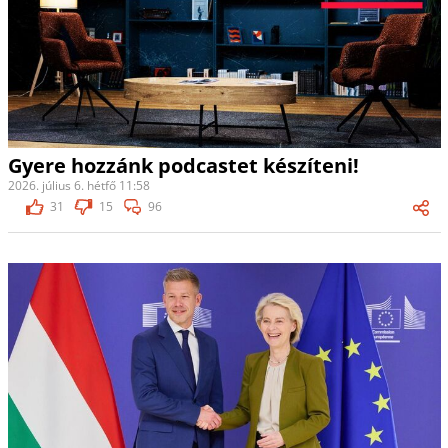
Gyere hozzánk podcastet készíteni!
2026. július 6. hétfő 11:58
31
15
96