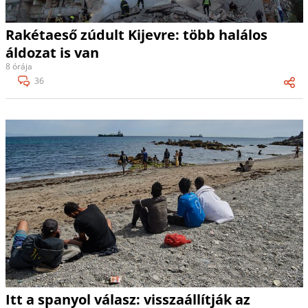
Rakétaeső zúdult Kijevre: több halálos
áldozat is van
8 órája
36
Itt a spanyol válasz: visszaállítják az