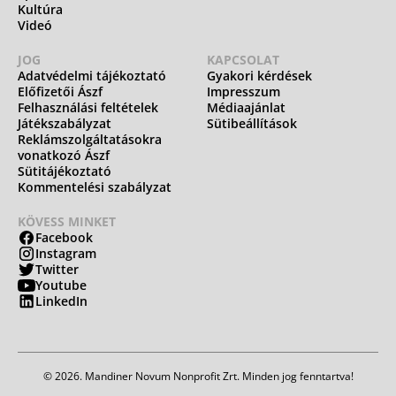
Kultúra
Videó
JOG
KAPCSOLAT
Adatvédelmi tájékoztató
Gyakori kérdések
Előfizetői Ászf
Impresszum
Felhasználási feltételek
Médiaajánlat
Játékszabályzat
Sütibeállítások
Reklámszolgáltatásokra
vonatkozó Ászf
Sütitájékoztató
Kommentelési szabályzat
KÖVESS MINKET
Facebook
Instagram
Twitter
Youtube
LinkedIn
© 2026. Mandiner Novum Nonprofit Zrt. Minden jog fenntartva!