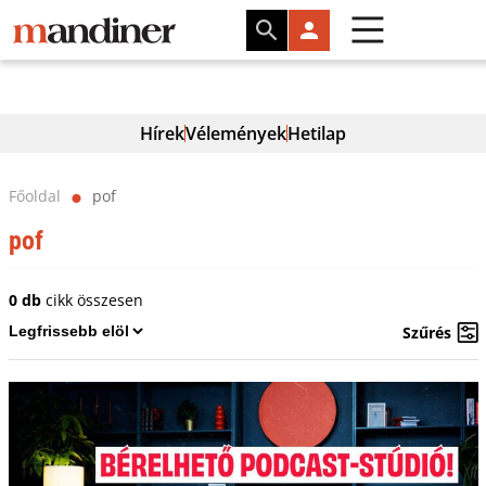
Hírek
Vélemények
Hetilap
Főoldal
pof
⬤
pof
0 db
cikk összesen
Szűrés