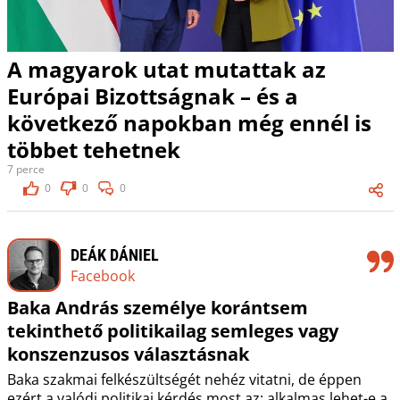
A magyarok utat mutattak az
Európai Bizottságnak – és a
következő napokban még ennél is
többet tehetnek
7 perce
0
0
0
DEÁK DÁNIEL
Facebook
Baka András személye korántsem
tekinthető politikailag semleges vagy
konszenzusos választásnak
Baka szakmai felkészültségét nehéz vitatni, de éppen
ezért a valódi politikai kérdés most az: alkalmas lehet-e a