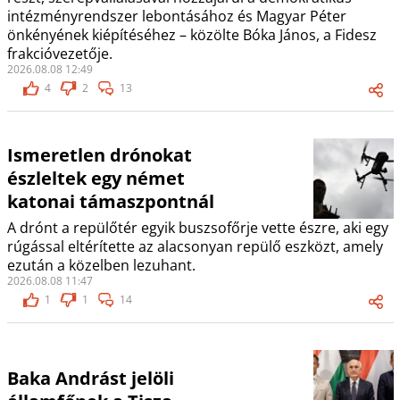
intézményrendszer lebontásához és Magyar Péter
önkényének kiépítéséhez – közölte Bóka János, a Fidesz
frakcióvezetője.
2026.08.08 12:49
4
2
13
Ismeretlen drónokat
észleltek egy német
katonai támaszpontnál
A drónt a repülőtér egyik buszsofőrje vette észre, aki egy
rúgással eltérítette az alacsonyan repülő eszközt, amely
ezután a közelben lezuhant.
2026.08.08 11:47
1
1
14
Baka Andrást jelöli