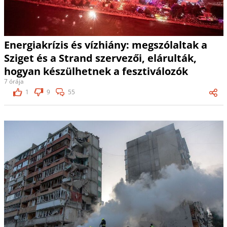
Energiakrízis és vízhiány: megszólaltak a
Sziget és a Strand szervezői, elárulták,
hogyan készülhetnek a fesztiválozók
7 órája
1
9
55