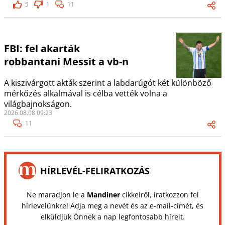
5
1
11
FBI: fel akarták
robbantani Messit a vb-n
A kiszivárgott akták szerint a labdarúgót két különböző
mérkőzés alkalmával is célba vették volna a
világbajnokságon.
2026.08.08 09:23
11
HÍRLEVÉL-FELIRATKOZÁS
Ne maradjon le a
Mandiner
cikkeiről, iratkozzon fel
hírlevelünkre! Adja meg a nevét és az e-mail-címét, és
elküldjük Önnek a nap legfontosabb híreit.