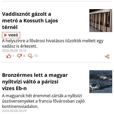
Vaddisznót gázolt a
metró a Kossuth Lajos
térnél
VIDEÓ
A helyszínre a fővárosi hivatásos tűzoltók mellett egy
vadász is érkezett.
2026.08.08 10:10
1
8
73
Bronzérmes lett a magyar
nyíltvízi váltó a párizsi
vizes Eb-n
A magyarok hét éremmel zárták a nyíltvízi
úszóversenyeket a francia fővárosban zajló
kontinensviadalon.
2026.08.08 09:29