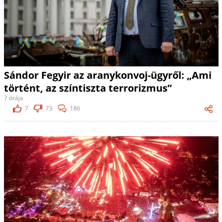
Sándor Fegyir az aranykonvoj-ügyről: „Ami
történt, az színtiszta terrorizmus”
7 órája
7
73
186