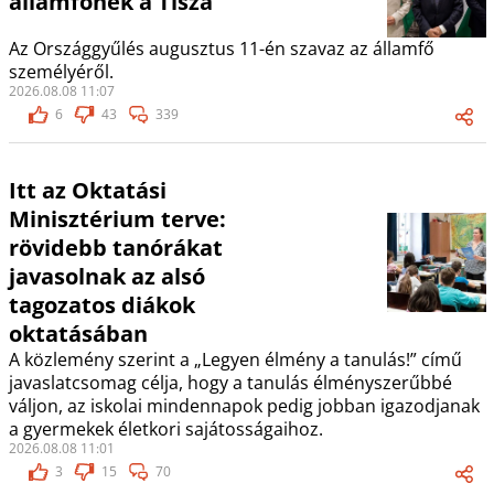
államfőnek a Tisza
Az Országgyűlés augusztus 11-én szavaz az államfő
személyéről.
2026.08.08 11:07
6
43
339
Itt az Oktatási
Minisztérium terve:
rövidebb tanórákat
javasolnak az alsó
tagozatos diákok
oktatásában
A közlemény szerint a „Legyen élmény a tanulás!” című
javaslatcsomag célja, hogy a tanulás élményszerűbbé
váljon, az iskolai mindennapok pedig jobban igazodjanak
a gyermekek életkori sajátosságaihoz.
2026.08.08 11:01
3
15
70