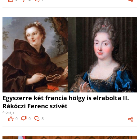
Egyszerre két francia hölgy is elrabolta II.
Rákóczi Ferenc szívét
4 órája
0
0
8