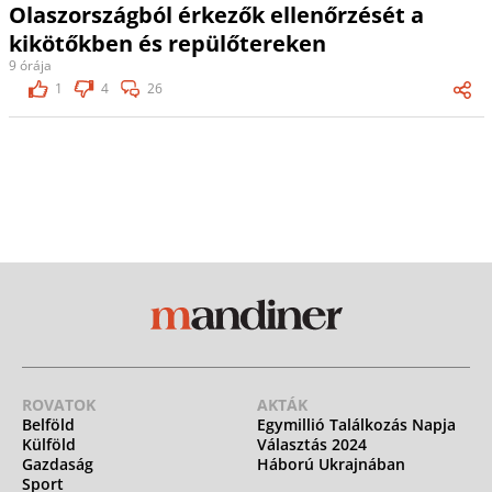
Olaszországból érkezők ellenőrzését a
kikötőkben és repülőtereken
9 órája
1
4
26
ROVATOK
AKTÁK
Belföld
Egymillió Találkozás Napja
Külföld
Választás 2024
Gazdaság
Háború Ukrajnában
Sport