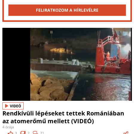
FELIRATKOZOM A HÍRLEVÉLRE
VIDEÓ
Rendkívüli lépéseket tettek Romániában
az atomerőmű mellett (VIDEÓ)
4 órája
3
2
71