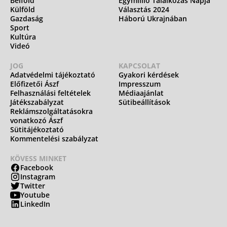
Belföld
Egymillió Találkozás Napja
Külföld
Választás 2024
Gazdaság
Háború Ukrajnában
Sport
Kultúra
Videó
JOG
KAPCSOLAT
Adatvédelmi tájékoztató
Gyakori kérdések
Előfizetői Ászf
Impresszum
Felhasználási feltételek
Médiaajánlat
Játékszabályzat
Sütibeállítások
Reklámszolgáltatásokra
vonatkozó Ászf
Sütitájékoztató
Kommentelési szabályzat
KÖVESS MINKET
Facebook
Instagram
Twitter
Youtube
LinkedIn