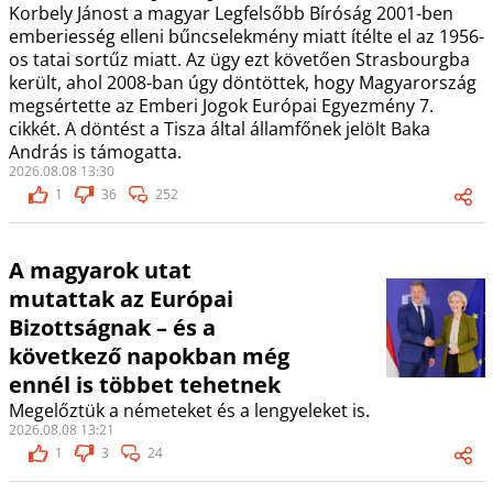
Korbely Jánost a magyar Legfelsőbb Bíróság 2001-ben
emberiesség elleni bűncselekmény miatt ítélte el az 1956-
os tatai sortűz miatt. Az ügy ezt követően Strasbourgba
került, ahol 2008-ban úgy döntöttek, hogy Magyarország
megsértette az Emberi Jogok Európai Egyezmény 7.
cikkét. A döntést a Tisza által államfőnek jelölt Baka
András is támogatta.
2026.08.08 13:30
1
36
252
A magyarok utat
mutattak az Európai
Bizottságnak – és a
következő napokban még
ennél is többet tehetnek
Megelőztük a németeket és a lengyeleket is.
2026.08.08 13:21
1
3
24