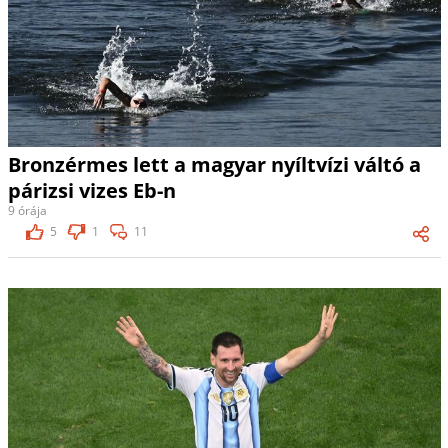
Bronzérmes lett a magyar nyíltvízi váltó a
párizsi vizes Eb-n
9 órája
5
1
11