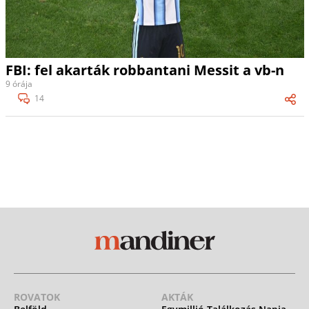
FBI: fel akarták robbantani Messit a vb-n
9 órája
14
ROVATOK
AKTÁK