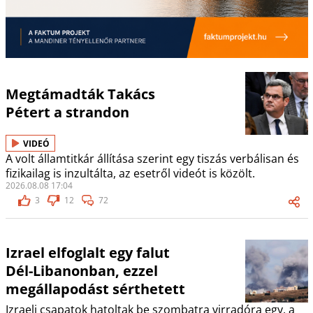
Megtámadták Takács
Pétert a strandon
VIDEÓ
A volt államtitkár állítása szerint egy tiszás verbálisan és
fizikailag is inzultálta, az esetről videót is közölt.
2026.08.08 17:04
3
12
72
Izrael elfoglalt egy falut
Dél-Libanonban, ezzel
megállapodást sérthetett
Izraeli csapatok hatoltak be szombatra virradóra egy, a