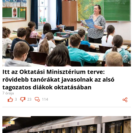
Itt az Oktatási Minisztérium terve:
rövidebb tanórákat javasolnak az alsó
tagozatos diákok oktatásában
7 órája
3
23
114