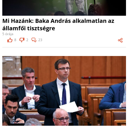
Mi Hazánk: Baka András alkalmatlan az
államfői tisztségre
5 órája
8
2
23