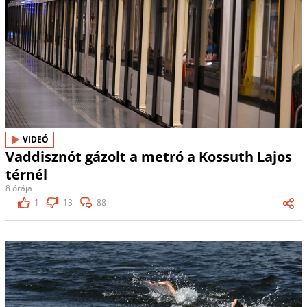
VIDEÓ
Vaddisznót gázolt a metró a Kossuth Lajos
térnél
8 órája
1
13
88