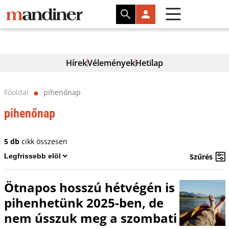
Hírek
Vélemények
Hetilap
Főoldal
pihenőnap
⬤
pihenőnap
5 db
cikk összesen
Szűrés
Ötnapos hosszú hétvégén is
pihenhetünk 2025-ben, de
nem ússzuk meg a szombati