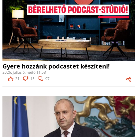
Gyere hozzánk podcastet készíteni!
2026. július 6. hétfő 11:58
31
15
97