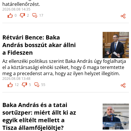
határellenőrzést.
2026.08.08 14:35
0
2
17
Rétvári Bence: Baka
András bosszút akar állni
a Fideszen
Az ellenzéki politikus szerint Baka András úgy foglalhatja
el a köztársasági elnöki széket, hogy ő maga teremtette
meg a precedenst arra, hogy az ilyen helyzet illegitim.
2026.08.08 13:48
12
5
55
Baka András és a tatai
sortűzper: miért állt ki az
egyik elítélt mellett a
Tisza államfőjelöltje?