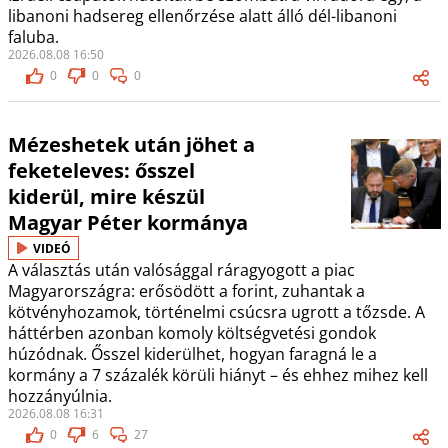
libanoni hadsereg ellenőrzése alatt álló dél-libanoni
faluba.
2026.08.08 16:50
0
0
0
Mézeshetek után jöhet a
feketeleves: ősszel
kiderül, mire készül
Magyar Péter kormánya
VIDEÓ
A választás után valósággal ráragyogott a piac
Magyarországra: erősödött a forint, zuhantak a
kötvényhozamok, történelmi csúcsra ugrott a tőzsde. A
háttérben azonban komoly költségvetési gondok
húzódnak. Ősszel kiderülhet, hogyan faragná le a
kormány a 7 százalék körüli hiányt – és ehhez mihez kell
hozzányúlnia.
2026.08.08 16:31
0
6
27