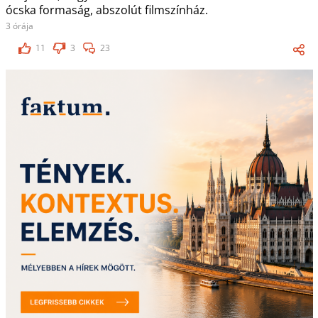
ócska formaság, abszolút filmszínház.
3 órája
11
3
23