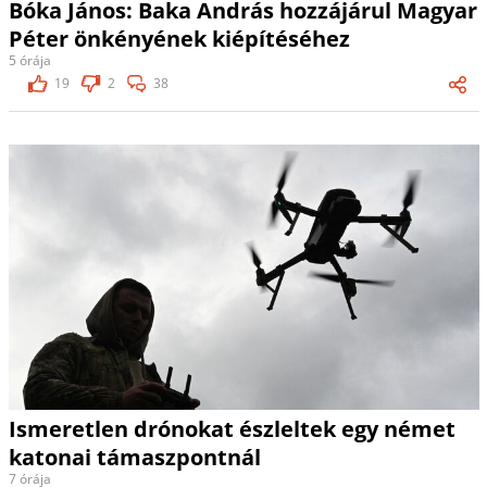
Bóka János: Baka András hozzájárul Magyar
Péter önkényének kiépítéséhez
5 órája
19
2
38
Ismeretlen drónokat észleltek egy német
katonai támaszpontnál
7 órája