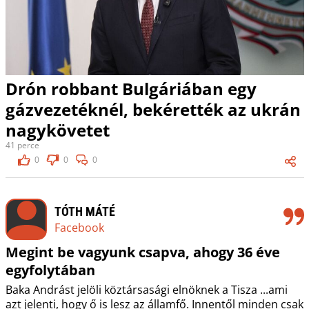
Drón robbant Bulgáriában egy
gázvezetéknél, bekérették az ukrán
nagykövetet
41 perce
0
0
0
TÓTH MÁTÉ
Facebook
Megint be vagyunk csapva, ahogy 36 éve
egyfolytában
Baka Andrást jelöli köztársasági elnöknek a Tisza ...ami
azt jelenti, hogy ő is lesz az államfő. Innentől minden csak