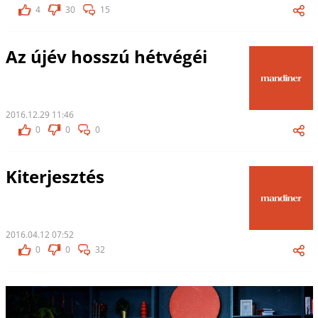
4
30
15
Az újév hosszú hétvégéi
2016.12.29 11:46
0
0
0
Kiterjesztés
2016.04.12 07:52
0
0
32