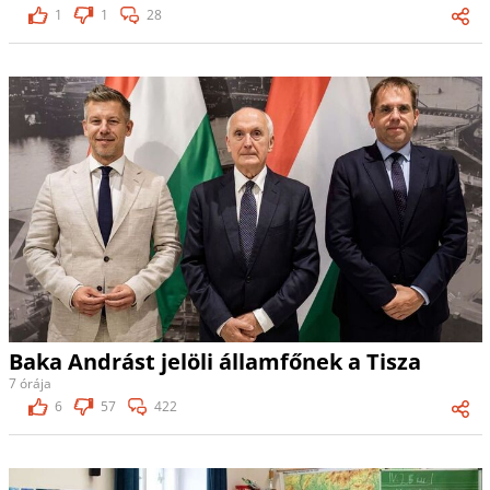
1
1
28
Baka Andrást jelöli államfőnek a Tisza
7 órája
6
57
422