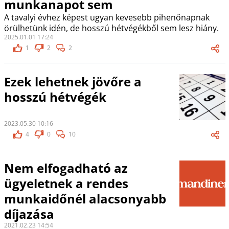
munkanapot sem
A tavalyi évhez képest ugyan kevesebb pihenőnapnak
örülhetünk idén, de hosszú hétvégékből sem lesz hiány.
2025.01.01 17:24
1
2
2
Ezek lehetnek jövőre a
hosszú hétvégék
2023.05.30 10:16
4
0
10
Nem elfogadható az
ügyeletnek a rendes
munkaidőnél alacsonyabb
díjazása
2021.02.23 14:54