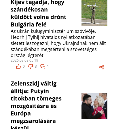
Kijev tagadja, hogy
szándékosan
küldött volna drónt
Bulgária felé
Az ukrán külügyminisztérium szóvivője,
Heorhij Tyihij hivatalos nyilatkozatában
sietett leszögezni, hogy Ukrajnának nem állt
szándékában megsérteni a szövetséges
ország légterét.
2026.08.09 05:19
0
3
1
Zelenszkij váltig
állítja: Putyin
titokban tömeges
mozgósításra és
Európa
megzsarolására
készül