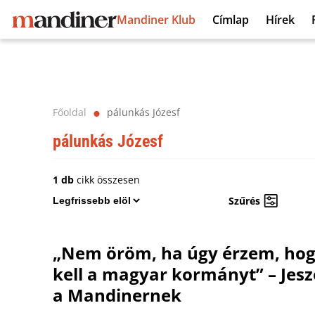
Mandiner Klub
Címlap
Hírek
Főoldal
pálunkás Józesf
⬤
pálunkás Józesf
1 db
cikk összesen
Szűrés
„Nem öröm, ha úgy érzem, hog
kell a magyar kormányt” – Jes
a Mandinernek