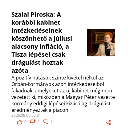
Szalai Piroska: A
korábbi kabinet
intézkedéseinek
köszönhető a júliusi
alacsony infláció, a
Tisza lépései csak
drágulást hoztak
azóta
A pozitív hatások szinte kivétel nélkül az
Orbán-kormányok azon intézkedéseiből
fakadnak, amelyeket az új kabinet még nem
vezetett ki, miközben a Magyar Péter vezette
kormány eddigi lépései kizárólag drágulást
eredményeztek a piacon.
2026.08.09 05:31
0
2
1