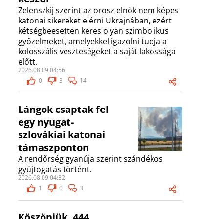
Zelenszkij szerint az orosz elnök nem képes
katonai sikereket elérni Ukrajnában, ezért
kétségbeesetten keres olyan szimbolikus
győzelmeket, amelyekkel igazolni tudja a
kolosszális veszteségeket a saját lakossága
előtt.
2026.08.09 04:56
0
3
14
Lángok csaptak fel
egy nyugat-
szlovákiai katonai
támaszponton
A rendőrség gyanúja szerint szándékos
gyújtogatás történt.
2026.08.09 04:32
1
0
3
Köszönjük, 444,