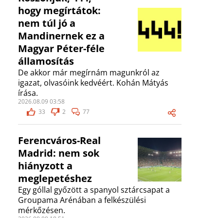
hogy megírtátok:
nem túl jó a
Mandinernek ez a
Magyar Péter-féle
államosítás
De akkor már megírnám magunkról az
igazat, olvasóink kedvéért. Kohán Mátyás
írása.
2026.08.09 03:58
33
2
77
Ferencváros-Real
Madrid: nem sok
hiányzott a
meglepetéshez
Egy góllal győzött a spanyol sztárcsapat a
Groupama Arénában a felkészülési
mérkőzésen.