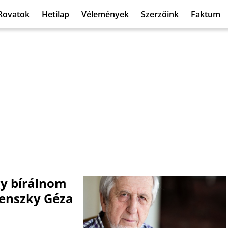
Rovatok
Hetilap
Vélemények
Szerzőink
Faktum
y bírálnom
zenszky Géza