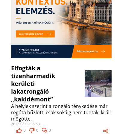
Elfogták a
tizenharmadik
kerületi
lakatrongáló
„kakidémont”
A helyiek szerint a rongáló ténykedése már
régóta bűzlött, csak sokáig nem tudták, ki áll
mögötte.
2026.08.09 05:53
0
0
0