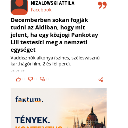
NIZALOWSKI ATTILA
Facebook
Decemberben sokan fogják
tudni az Aldiban, hogy mit
jelent, ha egy közjogi Pankotay
Lili testesíti meg a nemzeti
egységet
Vaddisznók alkonya (színes, szélesvásznú
karthágói film, 2 és fél perc).
52 perce
0
0
0