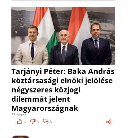
Tarjányi Péter: Baka András
köztársasági elnöki jelölése
négyszeres közjogi
dilemmát jelent
Magyarországnak
58 perce
0
0
0