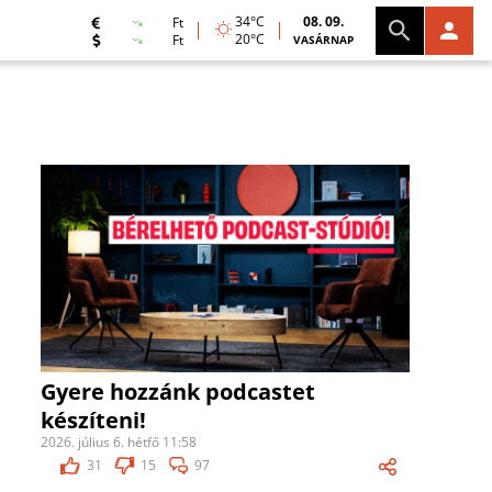
34°C
08. 09.
Ft
20°C
Ft
VASÁRNAP
Gyere hozzánk podcastet
készíteni!
2026. július 6. hétfő 11:58
31
15
97