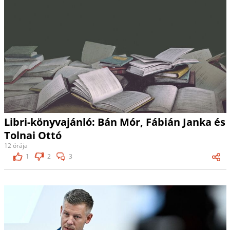
Libri-könyvajánló: Bán Mór, Fábián Janka és
Tolnai Ottó
12 órája
1
2
3