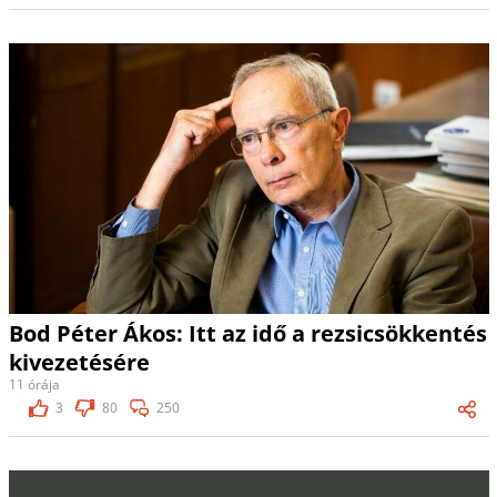
Bod Péter Ákos: Itt az idő a rezsicsökkentés
kivezetésére
11 órája
3
80
250