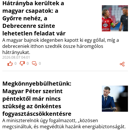
Hátrányba kerültek a
magyar csapatok: a
Győrre nehéz, a
Debrecenre szinte
lehetetlen feladat vár
A magyar bajnok idegenben kapott ki egy góllal, míg a
debreceniek itthon szedték össze háromgólos
hátrányukat.
2026.08.07 04:01
0
0
0
Megkönnyebbülhetünk:
Magyar Péter szerint
péntektől már nincs
szükség az önkéntes
fogyasztáscsökkentésre
A miniszterelnök úgy fogalmazott, „közösen
megcsináltuk, és megvédtük hazánk energiabiztonságát.