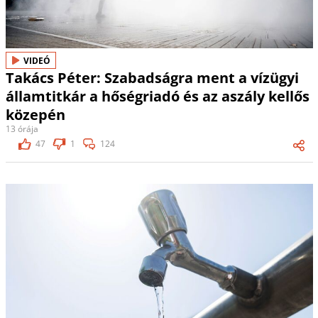
VIDEÓ
Takács Péter: Szabadságra ment a vízügyi
államtitkár a hőségriadó és az aszály kellős
közepén
13 órája
47
1
124