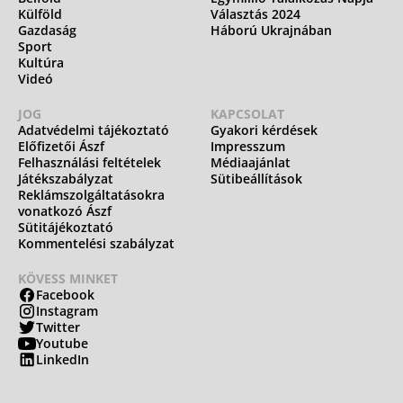
Külföld
Választás 2024
Gazdaság
Háború Ukrajnában
Sport
Kultúra
Videó
JOG
KAPCSOLAT
Adatvédelmi tájékoztató
Gyakori kérdések
Előfizetői Ászf
Impresszum
Felhasználási feltételek
Médiaajánlat
Játékszabályzat
Sütibeállítások
Reklámszolgáltatásokra
vonatkozó Ászf
Sütitájékoztató
Kommentelési szabályzat
KÖVESS MINKET
Facebook
Instagram
Twitter
Youtube
LinkedIn