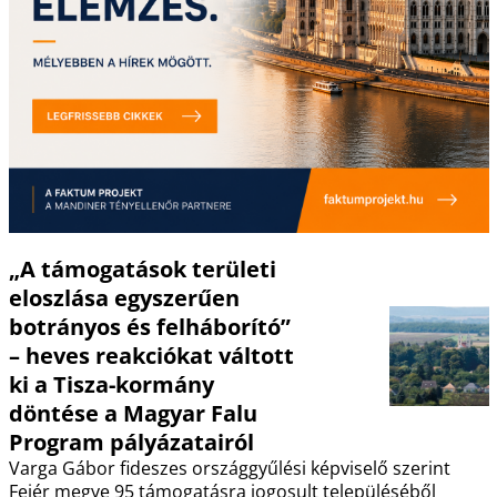
„A támogatások területi
eloszlása egyszerűen
botrányos és felháborító”
– heves reakciókat váltott
ki a Tisza-kormány
döntése a Magyar Falu
Program pályázatairól
Varga Gábor fideszes országgyűlési képviselő szerint
Fejér megye 95 támogatásra jogosult településéből