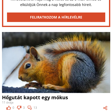
elküldjük Önnek a nap legfontosabb híreit.
FELIRATKOZOM A HÍRLEVÉLRE
Hőgutát kapott egy mókus
11 órája
0
3
13