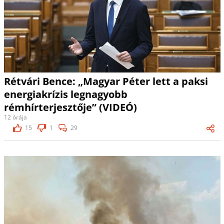
Rétvári Bence: „Magyar Péter lett a paksi
energiakrízis legnagyobb
rémhírterjesztője” (VIDEÓ)
12 órája
15
1
29