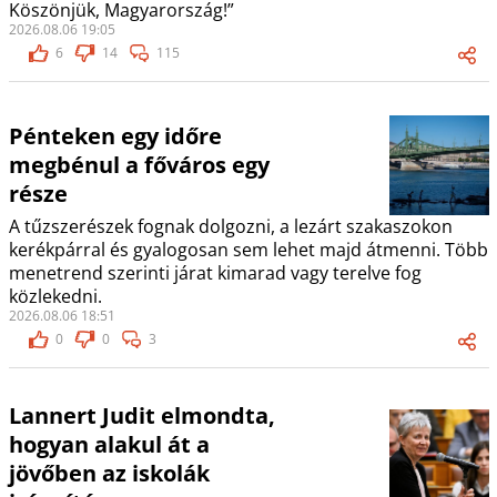
Köszönjük, Magyarország!”
2026.08.06 19:05
6
14
115
Pénteken egy időre
megbénul a főváros egy
része
A tűzszerészek fognak dolgozni, a lezárt szakaszokon
kerékpárral és gyalogosan sem lehet majd átmenni. Több
menetrend szerinti járat kimarad vagy terelve fog
közlekedni.
2026.08.06 18:51
0
0
3
Lannert Judit elmondta,
hogyan alakul át a
jövőben az iskolák