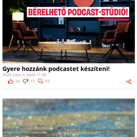
Gyere hozzánk podcastet készíteni!
2026. július 6. hétfő 11:58
28
15
93