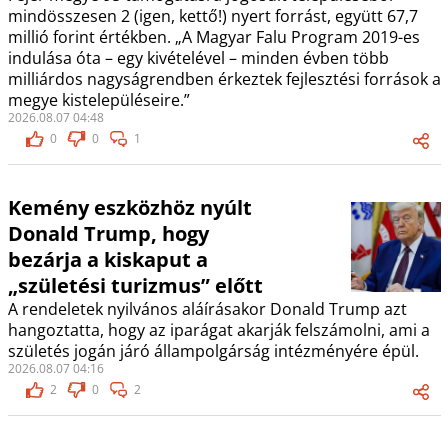
mindösszesen 2 (igen, kettő!) nyert forrást, együtt 67,7
millió forint értékben. „A Magyar Falu Program 2019-es
indulása óta – egy kivételével – minden évben több
milliárdos nagyságrendben érkeztek fejlesztési források a
megye kistelepüléseire.”
2026.08.07 04:48
0
0
1
Kemény eszközhöz nyúlt
Donald Trump, hogy
bezárja a kiskaput a
„születési turizmus” előtt
A rendeletek nyilvános aláírásakor Donald Trump azt
hangoztatta, hogy az iparágat akarják felszámolni, ami a
születés jogán járó állampolgárság intézményére épül.
2026.08.07 04:16
2
0
2