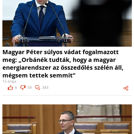
Magyar Péter súlyos vádat fogalmazott
meg: „Orbánék tudták, hogy a magyar
energiarendszer az összedőlés szélén áll,
mégsem tettek semmit”
12 órája
6
59
343