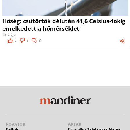
Hőség: csütörtök délután 41,6 Celsius-fokig
emelkedett a hőmérséklet
13 órája
2
3
8
ROVATOK
AKTÁK
Belföld
Egymillió Találkozás Napja