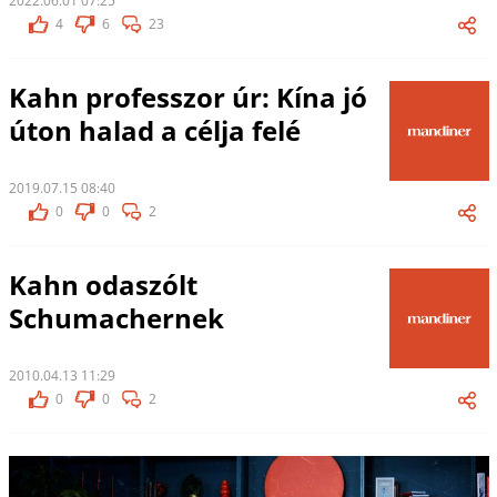
2022.06.01 07:25
4
6
23
Kahn professzor úr: Kína jó
úton halad a célja felé
2019.07.15 08:40
0
0
2
Kahn odaszólt
Schumachernek
2010.04.13 11:29
0
0
2