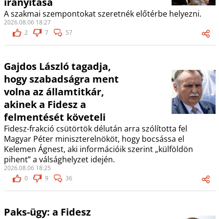
irányítása
A szakmai szempontokat szeretnék előtérbe helyezni.
2026.08.06 18:27
2
7
57
Gajdos László tagadja,
hogy szabadságra ment
volna az államtitkár,
akinek a Fidesz a
felmentését követeli
Fidesz-frakció csütörtök délután arra szólította fel
Magyar Péter miniszterelnököt, hogy bocsássa el
Kelemen Ágnest, aki információik szerint „külföldön
pihent” a válsághelyzet idején.
2026.08.06 18:25
0
9
36
Paks-ügy: a Fidesz