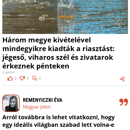
Három megye kivételével
mindegyikre kiadták a riasztást:
jégeső, viharos szél és zivatarok
érkeznek pénteken
2 perce
0
0
0
REMENYICZKI ÉVA
Magyar Jelen
Arról továbbra is lehet vitatkozni, hogy
egy ideális világban szabad lett volna-e