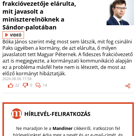
frakcióvezetője elárulta,
mit javasolt a
miniszterelnöknek a
Sándor-palotában
VIDEÓ
Bóka János szerint még most sem látszik, mit fog csinálni
Paks ügyében a kormány, de azt elárulta, ő milyen
javaslatott tett Magyar Péternek. A fideszes frakcióvezető
azt is megjegyezte, a kormányzati kommunikáció alapján
ez a probléma másfél hete nem is létezett, de most az
előző kormányt hibáztatják.
2026.08.06 17:58
22
0
14
HÍRLEVÉL-FELIRATKOZÁS
Ne maradjon le a
Mandiner
cikkeiről, iratkozzon fel
hírlevelünkre! Adja meg a nevét és az e-mail-címét, és