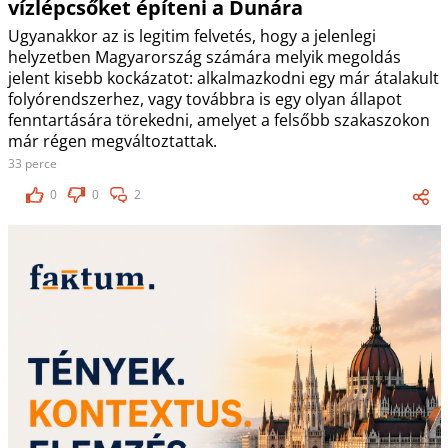
vízlépcsőket építeni a Dunára
Ugyanakkor az is legitim felvetés, hogy a jelenlegi
helyzetben Magyarország számára melyik megoldás
jelent kisebb kockázatot: alkalmazkodni egy már átalakult
folyórendszerhez, vagy továbbra is egy olyan állapot
fenntartására törekedni, amelyet a felsőbb szakaszokon
már régen megváltoztattak.
33 perce
0
0
2