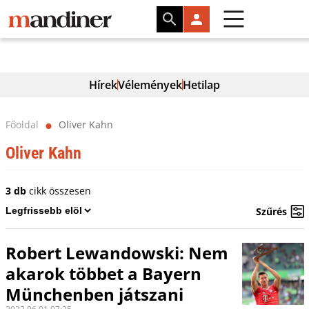
Hírek
Vélemények
Hetilap
Főoldal
Oliver Kahn
⬤
Oliver Kahn
3 db
cikk összesen
Szűrés
Robert Lewandowski: Nem
akarok többet a Bayern
Münchenben játszani