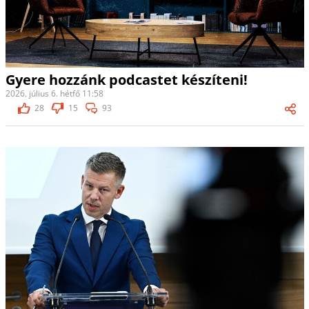
Gyere hozzánk podcastet készíteni!
2026. július 6. hétfő 11:58
28
15
93