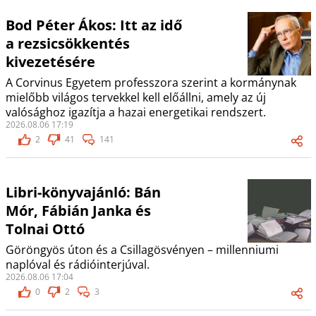
Bod Péter Ákos: Itt az idő
a rezsicsökkentés
kivezetésére
A Corvinus Egyetem professzora szerint a kormánynak
mielőbb világos tervekkel kell előállni, amely az új
valósághoz igazítja a hazai energetikai rendszert.
2026.08.06 17:19
2
41
141
Libri-könyvajánló: Bán
Mór, Fábián Janka és
Tolnai Ottó
Göröngyös úton és a Csillagösvényen – millenniumi
naplóval és rádióinterjúval.
2026.08.06 17:04
0
2
3