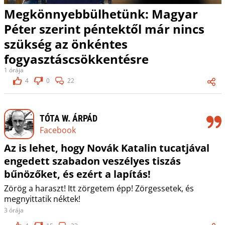
Megkönnyebbülhetünk: Magyar
Péter szerint péntektől már nincs
szükség az önkéntes
fogyasztáscsökkentésre
1 órája
4
0
22
TÓTA W. ÁRPÁD
Facebook
Az is lehet, hogy Novák Katalin tucatjával
engedett szabadon veszélyes tiszás
bűnözőket, és ezért a lapítás!
Zörög a haraszt! Itt zörgetem épp! Zörgessetek, és
megnyittatik néktek!
3 órája