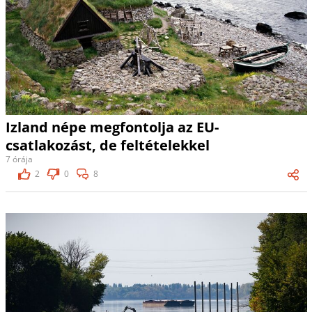
Izland népe megfontolja az EU-
csatlakozást, de feltételekkel
7 órája
2
0
8