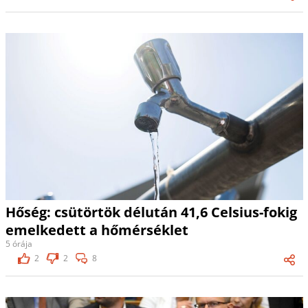
Hőség: csütörtök délután 41,6 Celsius-fokig
emelkedett a hőmérséklet
5 órája
2
2
8