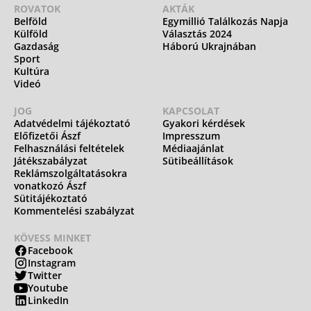
ROVATOK
AKTÁK
Belföld
Egymillió Találkozás Napja
Külföld
Választás 2024
Gazdaság
Háború Ukrajnában
Sport
Kultúra
Videó
JOG
KAPCSOLAT
Adatvédelmi tájékoztató
Gyakori kérdések
Előfizetői Ászf
Impresszum
Felhasználási feltételek
Médiaajánlat
Játékszabályzat
Sütibeállítások
Reklámszolgáltatásokra
vonatkozó Ászf
Sütitájékoztató
Kommentelési szabályzat
KÖVESS MINKET
Facebook
Instagram
Twitter
Youtube
LinkedIn