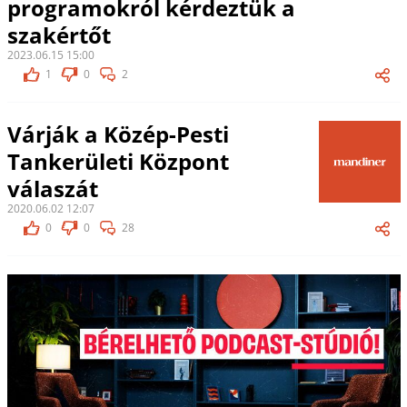
programokról kérdeztük a
szakértőt
2023.06.15 15:00
1
0
2
Várják a Közép-Pesti
Tankerületi Központ
válaszát
2020.06.02 12:07
0
0
28