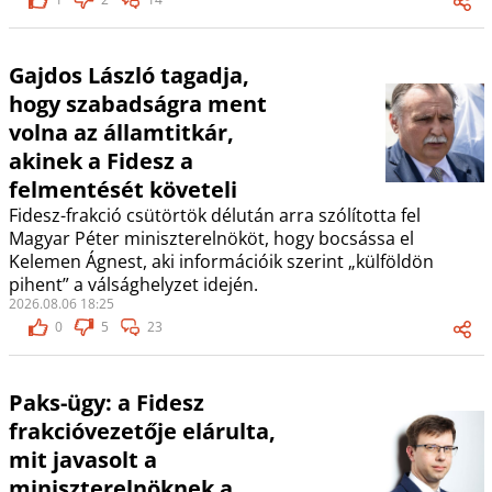
Gajdos László tagadja,
hogy szabadságra ment
volna az államtitkár,
akinek a Fidesz a
felmentését követeli
Fidesz-frakció csütörtök délután arra szólította fel
Magyar Péter miniszterelnököt, hogy bocsássa el
Kelemen Ágnest, aki információik szerint „külföldön
pihent” a válsághelyzet idején.
2026.08.06 18:25
0
5
23
Paks-ügy: a Fidesz
frakcióvezetője elárulta,
mit javasolt a
miniszterelnöknek a