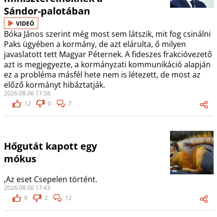
Sándor-palotában
VIDEÓ
Bóka János szerint még most sem látszik, mit fog csinálni
Paks ügyében a kormány, de azt elárulta, ő milyen
javaslatott tett Magyar Péternek. A fideszes frakcióvezető
azt is megjegyezte, a kormányzati kommunikáció alapján
ez a probléma másfél hete nem is létezett, de most az
előző kormányt hibáztatják.
2026.08.06 17:58
12
0
7
Hőgutát kapott egy
mókus
,Az eset Csepelen történt.
2026.08.06 17:43
0
2
12