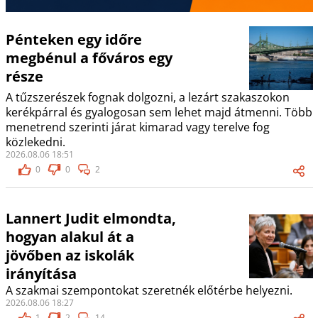
Pénteken egy időre
megbénul a főváros egy
része
A tűzszerészek fognak dolgozni, a lezárt szakaszokon
kerékpárral és gyalogosan sem lehet majd átmenni. Több
menetrend szerinti járat kimarad vagy terelve fog
közlekedni.
2026.08.06 18:51
0
0
2
Lannert Judit elmondta,
hogyan alakul át a
jövőben az iskolák
irányítása
A szakmai szempontokat szeretnék előtérbe helyezni.
2026.08.06 18:27
1
2
14