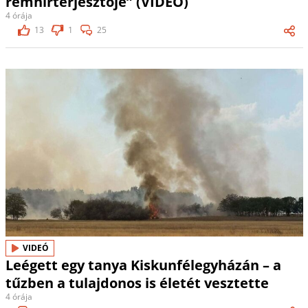
rémhírterjesztője” (VIDEÓ)
4 órája
13
1
25
VIDEÓ
Leégett egy tanya Kiskunfélegyházán – a
tűzben a tulajdonos is életét vesztette
4 órája