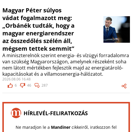
Magyar Péter súlyos
vádat fogalmazott meg:
„Orbánék tudták, hogy a
magyar energiarendszer
az összedőlés szélén áll,
mégsem tettek semmit”
A miniszterelnök szerint energia- és vízügyi forradalomra
van szükség Magyarországon, amelynek részeként soha
nem látott mértékben fejlesztik majd az energiatároló-
kapacitásokat és a villamosenergia-hálózatot.
2026.08.06 16:48
6
46
287
HÍRLEVÉL-FELIRATKOZÁS
Ne maradjon le a
Mandiner
cikkeiről, iratkozzon fel