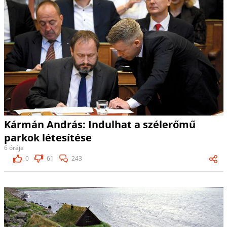
Kármán András: Indulhat a szélerőmű
parkok létesítése
6 órája
0
61
243