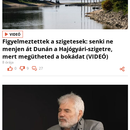
VIDEÓ
Figyelmeztettek a szigetesek: senki ne
menjen át Dunán a Hajógyári-szigetre,
mert megütheted a bokádat (VIDEÓ)
8 órája
0
9
27