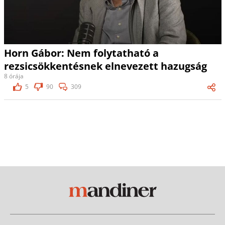
Horn Gábor: Nem folytatható a
rezsicsökkentésnek elnevezett hazugság
8 órája
5
90
309