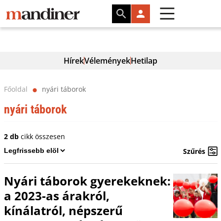
Hírek
Vélemények
Hetilap
Főoldal
nyári táborok
⬤
nyári táborok
2 db
cikk összesen
Szűrés
Nyári táborok gyerekeknek:
a 2023-as árakról,
kínálatról, népszerű