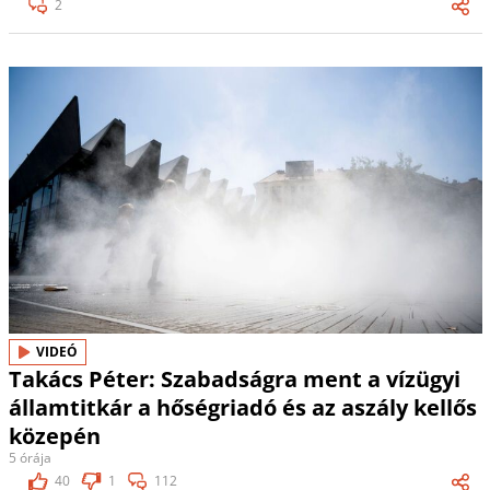
2
VIDEÓ
Takács Péter: Szabadságra ment a vízügyi
államtitkár a hőségriadó és az aszály kellős
közepén
5 órája
40
1
112