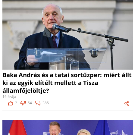
Baka András és a tatai sortűzper: miért állt
ki az egyik elítélt mellett a Tisza
államfőjelöltje?
16 órája
2
54
385