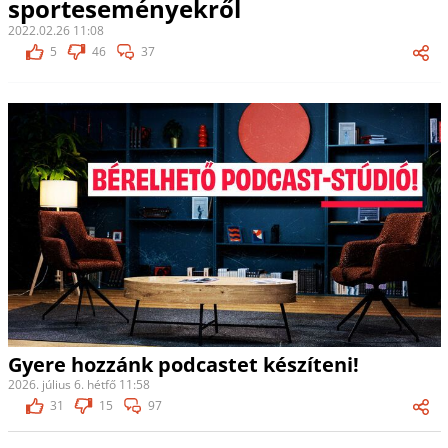
sporteseményekről
2022.02.26 11:08
5
46
37
Gyere hozzánk podcastet készíteni!
2026. július 6. hétfő 11:58
31
15
97