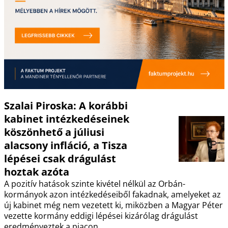
Szalai Piroska: A korábbi
kabinet intézkedéseinek
köszönhető a júliusi
alacsony infláció, a Tisza
lépései csak drágulást
hoztak azóta
A pozitív hatások szinte kivétel nélkül az Orbán-
kormányok azon intézkedéseiből fakadnak, amelyeket az
új kabinet még nem vezetett ki, miközben a Magyar Péter
vezette kormány eddigi lépései kizárólag drágulást
eredményeztek a piacon.