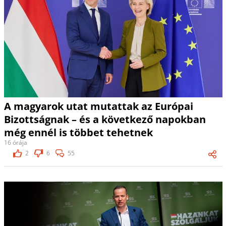
A magyarok utat mutattak az Európai
Bizottságnak – és a következő napokban
még ennél is többet tehetnek
16 órája
2
6
55