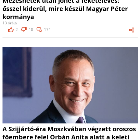
Mézeshetek után jöhet a feketeleves:
ősszel kiderül, mire készül Magyar Péter
kormánya
13 órája
2
10
174
A Szijjártó-éra Moszkvában végzett oroszos
főembere felel Orbán Anita alatt a keleti