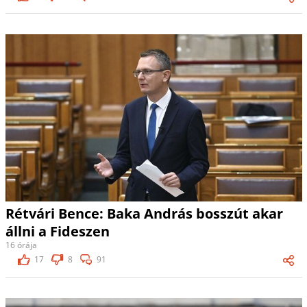
Rétvári Bence: Baka András bosszút akar
állni a Fideszen
16 órája
17
8
91