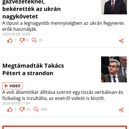
gázvezetéknél,
bekérették az ukrán
nagykövetet
A típust a legnagyobb mennyiségben az ukrán fegyveres
erők használják.
2026.08.08 18:08
1
9
35
Megtámadták Takács
Pétert a strandon
VIDEÓ
A volt államtitkár állítása szerint egy tiszás verbálisan és
fizikailag is inzultálta, az esetről videót is közölt.
2026.08.08 17:04
5
60
439