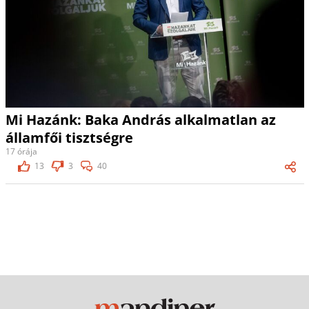
Mi Hazánk: Baka András alkalmatlan az
államfői tisztségre
17 órája
13
3
40