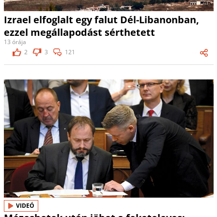
Izrael elfoglalt egy falut Dél-Libanonban,
ezzel megállapodást sérthetett
13 órája
2
3
121
VIDEÓ