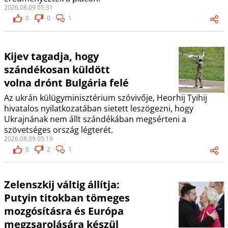
2026.08.09 05:31
0
0
1
Kijev tagadja, hogy
szándékosan küldött
volna drónt Bulgária felé
Az ukrán külügyminisztérium szóvivője, Heorhij Tyihij
hivatalos nyilatkozatában sietett leszögezni, hogy
Ukrajnának nem állt szándékában megsérteni a
szövetséges ország légterét.
2026.08.09 05:19
0
2
1
Zelenszkij váltig állítja:
Putyin titokban tömeges
mozgósításra és Európa
megzsarolására készül