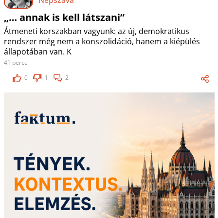
„… annak is kell látszani”
Átmeneti korszakban vagyunk: az új, demokratikus
rendszer még nem a konszolidáció, hanem a kiépülés
állapotában van. K
41 perce
0
1
2