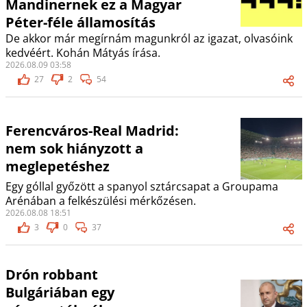
Mandinernek ez a Magyar
Péter-féle államosítás
De akkor már megírnám magunkról az igazat, olvasóink
kedvéért. Kohán Mátyás írása.
2026.08.09 03:58
27
2
54
Ferencváros-Real Madrid:
nem sok hiányzott a
meglepetéshez
Egy góllal győzött a spanyol sztárcsapat a Groupama
Arénában a felkészülési mérkőzésen.
2026.08.08 18:51
3
0
37
Drón robbant
Bulgáriában egy