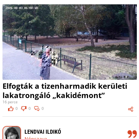
Elfogták a tizenharmadik kerületi
lakatrongáló „kakidémont”
16 perce
0
0
0
LENDVAI ILDIKÓ
Népszava