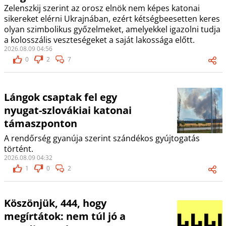
Zelenszkij szerint az orosz elnök nem képes katonai
sikereket elérni Ukrajnában, ezért kétségbeesetten keres
olyan szimbolikus győzelmeket, amelyekkel igazolni tudja
a kolosszális veszteségeket a saját lakossága előtt.
2026.08.09 04:56
0
2
7
Lángok csaptak fel egy
nyugat-szlovákiai katonai
támaszponton
A rendőrség gyanúja szerint szándékos gyújtogatás
történt.
2026.08.09 04:32
1
0
2
Köszönjük, 444, hogy
megírtátok: nem túl jó a