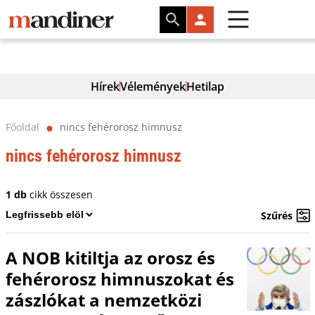
Hírek
Vélemények
Hetilap
Főoldal
nincs fehérorosz himnusz
⬤
nincs fehérorosz himnusz
1 db
cikk összesen
Szűrés
A NOB kitiltja az orosz és
fehérorosz himnuszokat és
zászlókat a nemzetközi