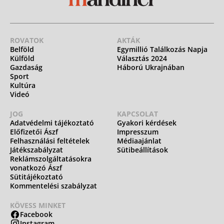
ROVATOK
AKTÁK
Belföld
Egymillió Találkozás Napja
Külföld
Választás 2024
Gazdaság
Háború Ukrajnában
Sport
Kultúra
Videó
JOG
KAPCSOLAT
Adatvédelmi tájékoztató
Gyakori kérdések
Előfizetői Ászf
Impresszum
Felhasználási feltételek
Médiaajánlat
Játékszabályzat
Sütibeállítások
Reklámszolgáltatásokra
vonatkozó Ászf
Sütitájékoztató
Kommentelési szabályzat
KÖVESS MINKET
Facebook
Instagram