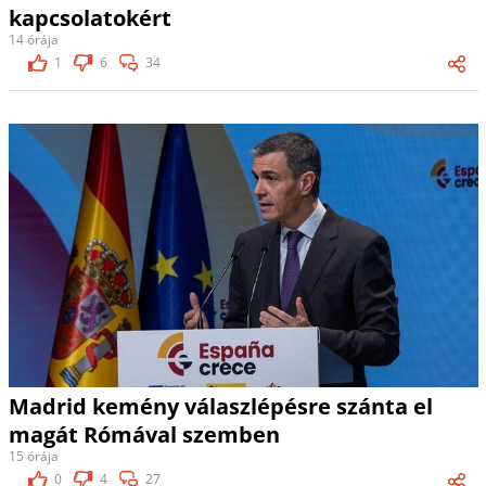
kapcsolatokért
14 órája
1
6
34
Madrid kemény válaszlépésre szánta el
magát Rómával szemben
15 órája
0
4
27