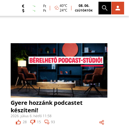
40°C
08. 06.
Ft
24°C
Ft
CSÜTÖRTÖK
Gyere hozzánk podcastet
készíteni!
2026. július 6. hétfő 11:58
28
15
93