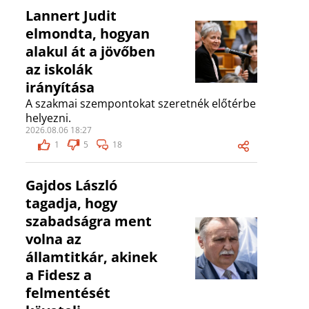
Lannert Judit
elmondta, hogyan
alakul át a jövőben
az iskolák
irányítása
A szakmai szempontokat szeretnék előtérbe
helyezni.
2026.08.06 18:27
1
5
18
Gajdos László
tagadja, hogy
szabadságra ment
volna az
államtitkár, akinek
a Fidesz a
felmentését