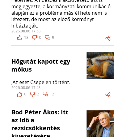
Péternek. A fideszes frakcióvezető azt is
megjegyezte, a kormányzati kommunikáció
alapján ez a probléma másfél hete nem is
létezett, de most az előző kormányt
hibáztatják.
2026.08.06 17:58
13
0
9
Hőgutát kapott egy
mókus
,Az eset Csepelen történt.
2026.08.06 17:43
0
2
12
Bod Péter Ákos: Itt
az idő a
rezsicsökkentés
kivezetésére