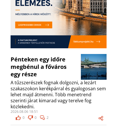
Pénteken egy időre
megbénul a főváros
egy része
A tűzszerészek fognak dolgozni, a lezárt
szakaszokon kerékpárral és gyalogosan sem
lehet majd átmenni. Több menetrend
szerinti járat kimarad vagy terelve fog
közlekedni.
2026.08.06 18:51
0
0
2