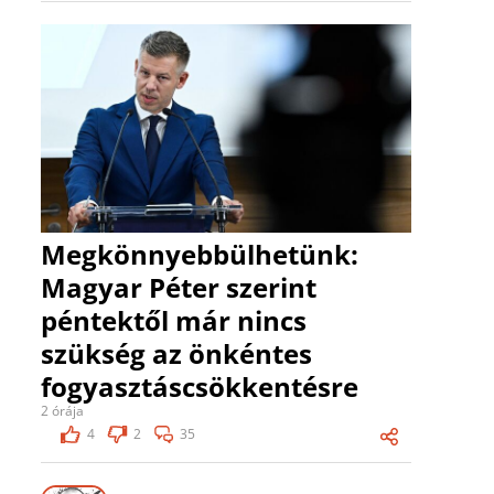
Megkönnyebbülhetünk:
Magyar Péter szerint
péntektől már nincs
szükség az önkéntes
fogyasztáscsökkentésre
2 órája
4
2
35