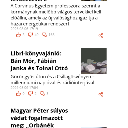
A Corvinus Egyetem professzora szerint a
kormánynak mielőbb világos tervekkel kell
előállni, amely az új valósághoz igazítja a
hazai energetikai rendszert.
2026.08.06 17:19
3
49
168
Libri-könyvajánló:
Bán Mór, Fábián
Janka és Tolnai Ottó
Göröngyös úton és a Csillagösvényen –
millenniumi naplóval és rádióinterjúval.
2026.08.06 17:04
0
2
3
Magyar Péter súlyos
vádat fogalmazott
meg: „Orbánék