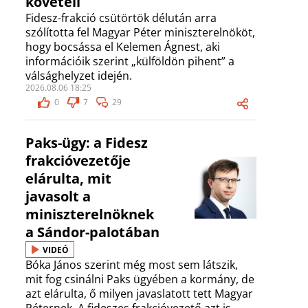
követeli
Fidesz-frakció csütörtök délután arra
szólította fel Magyar Péter miniszterelnököt,
hogy bocsássa el Kelemen Ágnest, aki
információik szerint „külföldön pihent” a
válsághelyzet idején.
2026.08.06 18:25
0
7
29
Paks-ügy: a Fidesz
frakcióvezetője
elárulta, mit
javasolt a
miniszterelnöknek
a Sándor-palotában
VIDEÓ
Bóka János szerint még most sem látszik,
mit fog csinálni Paks ügyében a kormány, de
azt elárulta, ő milyen javaslatott tett Magyar