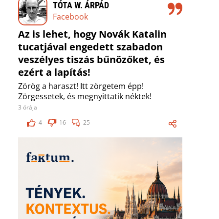
TÓTA W. ÁRPÁD
Facebook
Az is lehet, hogy Novák Katalin
tucatjával engedett szabadon
veszélyes tiszás bűnözőket, és
ezért a lapítás!
Zörög a haraszt! Itt zörgetem épp!
Zörgessetek, és megnyittatik néktek!
3 órája
4
16
25