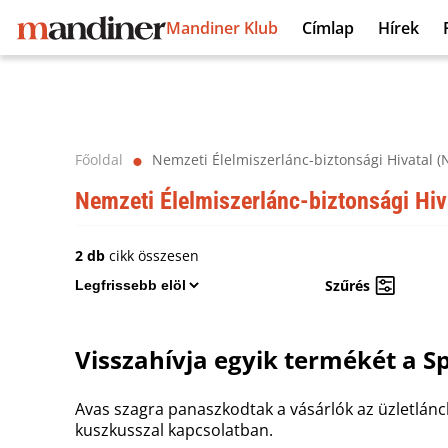
Mandiner Klub
Címlap
Hírek
Főoldal
Nemzeti Élelmiszerlánc-biztonsági Hivatal (
⬤
Nemzeti Élelmiszerlánc-biztonsági Hiv
2 db
cikk összesen
Szűrés
Visszahívja egyik termékét a S
Avas szagra panaszkodtak a vásárlók az üzletlán
kuszkusszal kapcsolatban.