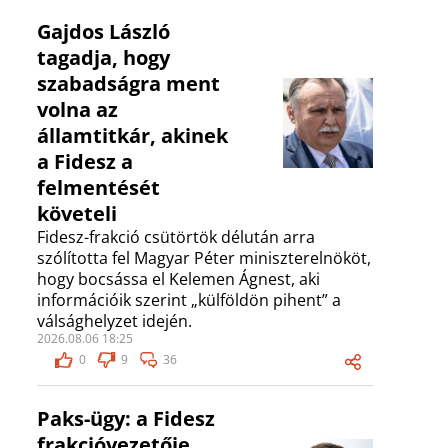
Gajdos László
tagadja, hogy
szabadságra ment
volna az
államtitkár, akinek
a Fidesz a
felmentését
követeli
Fidesz-frakció csütörtök délután arra
szólította fel Magyar Péter miniszterelnököt,
hogy bocsássa el Kelemen Ágnest, aki
információik szerint „külföldön pihent” a
válsághelyzet idején.
2026.08.06 18:25
0
9
36
Paks-ügy: a Fidesz
frakcióvezetője