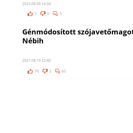
2023.08.09 14:34
1
0
5
Génmódosított szójavetőmagot 
Nébih
2021.08.19 22:40
70
2
63