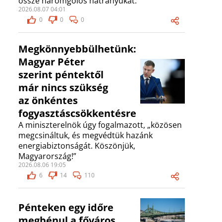
össze háromgólos hátrányukat.
2026.08.07 04:01
0
0
0
Megkönnyebbülhetünk:
Magyar Péter
szerint péntektől
már nincs szükség
az önkéntes
fogyasztáscsökkentésre
A miniszterelnök úgy fogalmazott, „közösen
megcsináltuk, és megvédtük hazánk
energiabiztonságát. Köszönjük,
Magyarország!”
2026.08.06 19:05
6
14
110
Pénteken egy időre
megbénul a főváros