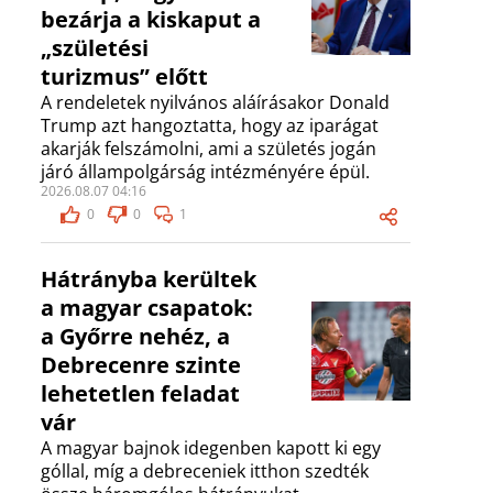
bezárja a kiskaput a
„születési
turizmus” előtt
A rendeletek nyilvános aláírásakor Donald
Trump azt hangoztatta, hogy az iparágat
akarják felszámolni, ami a születés jogán
járó állampolgárság intézményére épül.
2026.08.07 04:16
0
0
1
Hátrányba kerültek
a magyar csapatok:
a Győrre nehéz, a
Debrecenre szinte
lehetetlen feladat
vár
A magyar bajnok idegenben kapott ki egy
góllal, míg a debreceniek itthon szedték