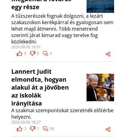
egy része
A tűzszerészek fognak dolgozni, a lezárt
szakaszokon kerékpárral és gyalogosan sem
lehet majd átmenni. Több menetrend
szerinti járat kimarad vagy terelve fog
közlekedni.
2026.08.06 18:51
0
0
3
Lannert Judit
elmondta, hogyan
alakul át a jövőben
az iskolák
irányítása
A szakmai szempontokat szeretnék előtérbe
helyezni.
2026.08.06 18:27
2
7
56