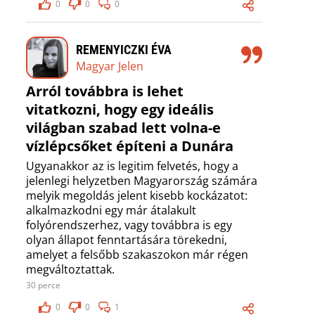
0
0
0
REMENYICZKI ÉVA
Magyar Jelen
Arról továbbra is lehet
vitatkozni, hogy egy ideális
világban szabad lett volna-e
vízlépcsőket építeni a Dunára
Ugyanakkor az is legitim felvetés, hogy a
jelenlegi helyzetben Magyarország számára
melyik megoldás jelent kisebb kockázatot:
alkalmazkodni egy már átalakult
folyórendszerhez, vagy továbbra is egy
olyan állapot fenntartására törekedni,
amelyet a felsőbb szakaszokon már régen
megváltoztattak.
30 perce
0
0
1