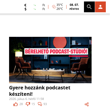
35°C
08. 07.
Ft
26°C
Ft
PÉNTEK
Gyere hozzánk podcastet
készíteni!
2026. július 6. hétfő 11:58
28
15
93