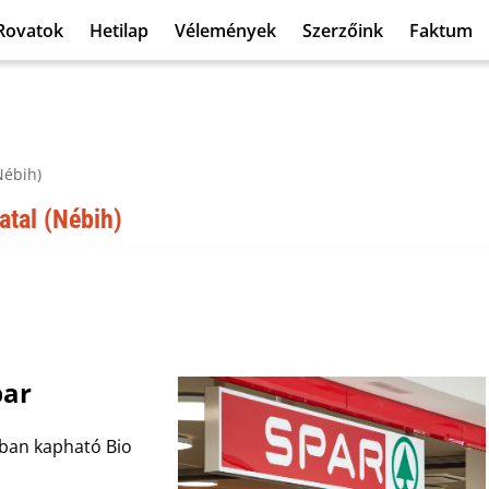
Rovatok
Hetilap
Vélemények
Szerzőink
Faktum
Nébih)
atal (Nébih)
par
cban kapható Bio