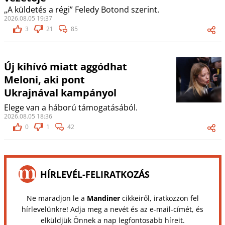
„A küldetés a régi” Feledy Botond szerint.
2026.08.05 19:37
3
21
85
Új kihívó miatt aggódhat
Meloni, aki pont
Ukrajnával kampányol
Elege van a háború támogatásából.
2026.08.05 18:36
0
1
42
HÍRLEVÉL-FELIRATKOZÁS
Ne maradjon le a
Mandiner
cikkeiről, iratkozzon fel
hírlevelünkre! Adja meg a nevét és az e-mail-címét, és
elküldjük Önnek a nap legfontosabb híreit.