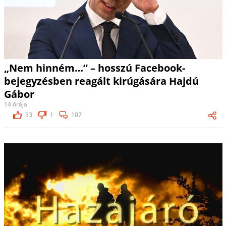
„Nem hinném…” – hosszú Facebook-
bejegyzésben reagált kirúgására Hajdú
Gábor
14 órája
33
1
107