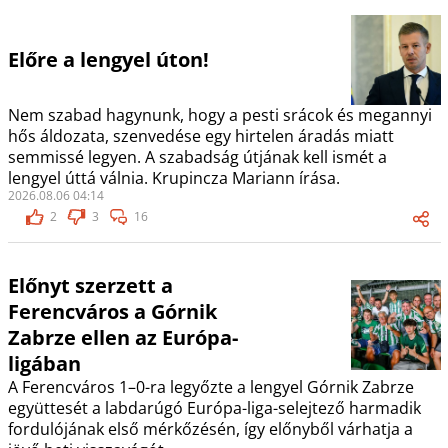
Előre a lengyel úton!
Nem szabad hagynunk, hogy a pesti srácok és megannyi
hős áldozata, szenvedése egy hirtelen áradás miatt
semmissé legyen. A szabadság útjának kell ismét a
lengyel úttá válnia. Krupincza Mariann írása.
2026.08.06 04:14
2
3
16
Előnyt szerzett a
Ferencváros a Górnik
Zabrze ellen az Európa-
ligában
A Ferencváros 1–0-ra legyőzte a lengyel Górnik Zabrze
együttesét a labdarúgó Európa-liga-selejtező harmadik
fordulójának első mérkőzésén, így előnyből várhatja a