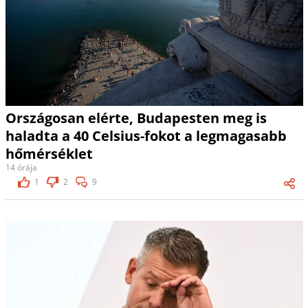
Országosan elérte, Budapesten meg is
haladta a 40 Celsius-fokot a legmagasabb
hőmérséklet
14 órája
1
2
9