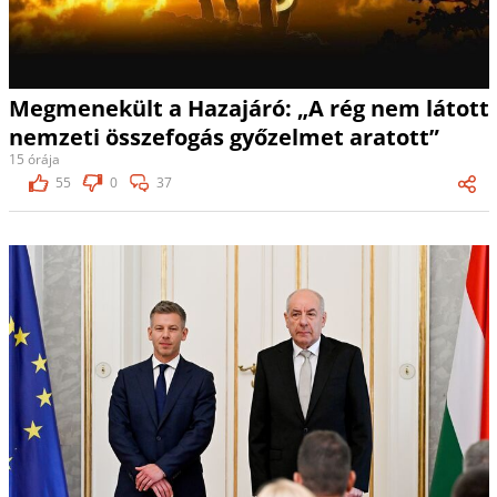
Megmenekült a Hazajáró: „A rég nem látott
nemzeti összefogás győzelmet aratott”
15 órája
55
0
37