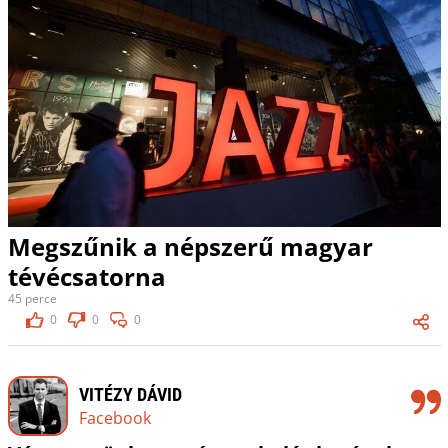
Megszűnik a népszerű magyar
tévécsatorna
45 perce
0
0
0
VITÉZY DÁVID
Facebook