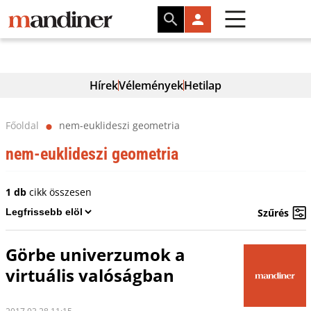
Hírek
Vélemények
Hetilap
Főoldal
nem-euklideszi geometria
⬤
nem-euklideszi geometria
1 db
cikk összesen
Szűrés
Görbe univerzumok a
virtuális valóságban