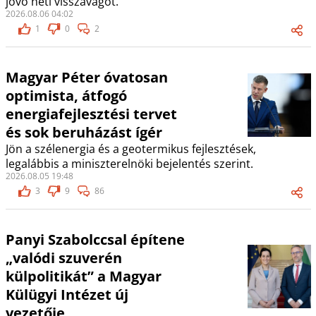
jövő heti visszavágót.
2026.08.06 04:02
1
0
2
Magyar Péter óvatosan
optimista, átfogó
energiafejlesztési tervet
és sok beruházást ígér
Jön a szélenergia és a geotermikus fejlesztések,
legalábbis a miniszterelnöki bejelentés szerint.
2026.08.05 19:48
3
9
86
Panyi Szabolccsal építene
„valódi szuverén
külpolitikát” a Magyar
Külügyi Intézet új
vezetője