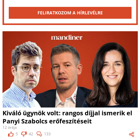
FELIRATKOZOM A HÍRLEVÉLRE
Kiváló ügynök volt: rangos díjjal ismerik el
Panyi Szabolcs erőfeszítéseit
12 órája
5
42
133