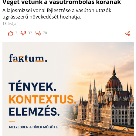
Véget vetünk a vasútrombolás korának
A lajosmizsei vonal fejlesztése a vasúton utazók
ugrásszerű növekedését hozhatja.
13 órája
2
32
70