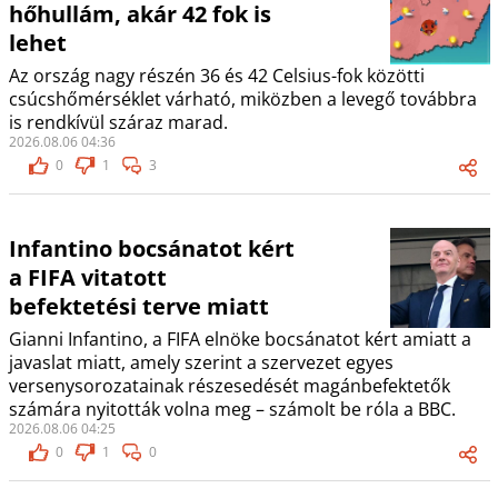
hőhullám, akár 42 fok is
lehet
Az ország nagy részén 36 és 42 Celsius-fok közötti
csúcshőmérséklet várható, miközben a levegő továbbra
is rendkívül száraz marad.
2026.08.06 04:36
0
1
3
Infantino bocsánatot kért
a FIFA vitatott
befektetési terve miatt
Gianni Infantino, a FIFA elnöke bocsánatot kért amiatt a
javaslat miatt, amely szerint a szervezet egyes
versenysorozatainak részesedését magánbefektetők
számára nyitották volna meg – számolt be róla a BBC.
2026.08.06 04:25
0
1
0