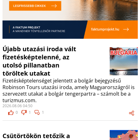
Újabb utazási iroda vált
fizetésképtelenné, az
utolsó pillanatban
töröltek utakat
Fizetésképtelenséget jelentett a bolgár bejegyzésű
Robinson Tours utazási iroda, amely Magyarországról is
szervezett utakat a bolgár tengerpartra – számolt be a
turizmus.com.
2026.08.06 04:50
0
1
1
Csütörtökön tetőzik a