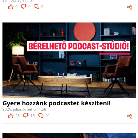
2017.03.28 11:15
0
0
0
Gyere hozzánk podcastet készíteni!
2026. július 6. hétfő 11:58
28
15
91