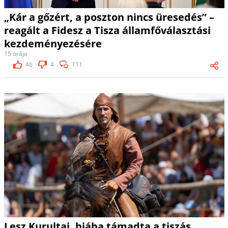
„Kár a gőzért, a poszton nincs üresedés” –
reagált a Fidesz a Tisza államfőválasztási
kezdeményezésére
15 órája
46
4
111
Lesz Kurultaj, hiába támadta a tiszás