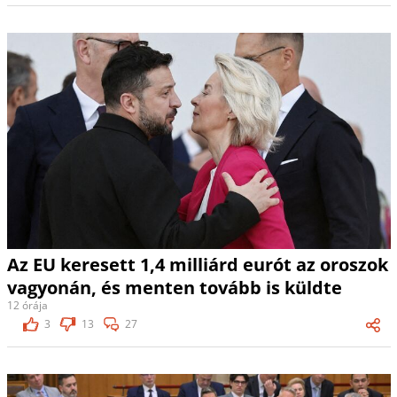
Az EU keresett 1,4 milliárd eurót az oroszok
vagyonán, és menten tovább is küldte
12 órája
3
13
27