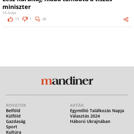
miniszter
16 órája
15
1
36
ROVATOK
AKTÁK
Belföld
Egymillió Találkozás Napja
Külföld
Választás 2024
Gazdaság
Háború Ukrajnában
Sport
Kultúra