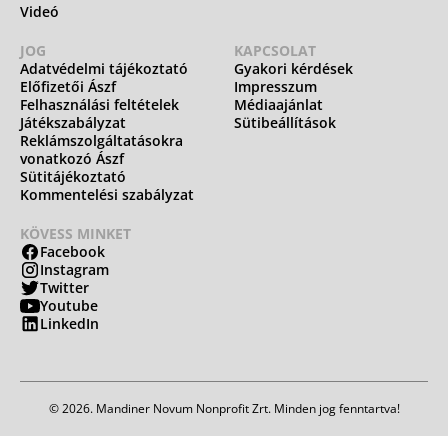
Videó
JOG
KAPCSOLAT
Adatvédelmi tájékoztató
Gyakori kérdések
Előfizetői Ászf
Impresszum
Felhasználási feltételek
Médiaajánlat
Játékszabályzat
Sütibeállítások
Reklámszolgáltatásokra
vonatkozó Ászf
Sütitájékoztató
Kommentelési szabályzat
KÖVESS MINKET
Facebook
Instagram
Twitter
Youtube
LinkedIn
© 2026. Mandiner Novum Nonprofit Zrt. Minden jog fenntartva!