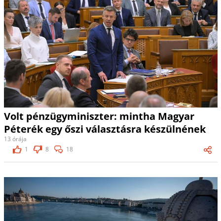
Volt pénzügyminiszter: mintha Magyar
Péterék egy őszi választásra készülnének
13 órája
1
8
18