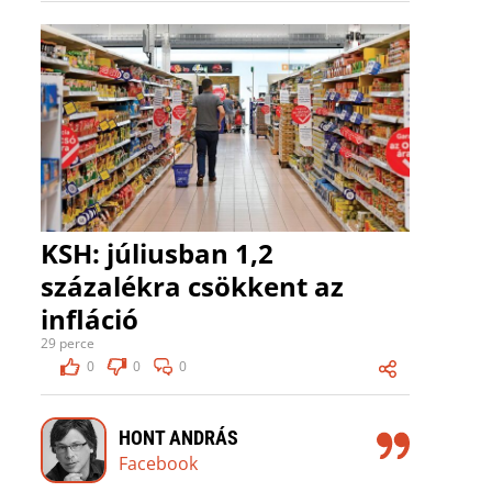
KSH: júliusban 1,2
százalékra csökkent az
infláció
29 perce
0
0
0
HONT ANDRÁS
Facebook