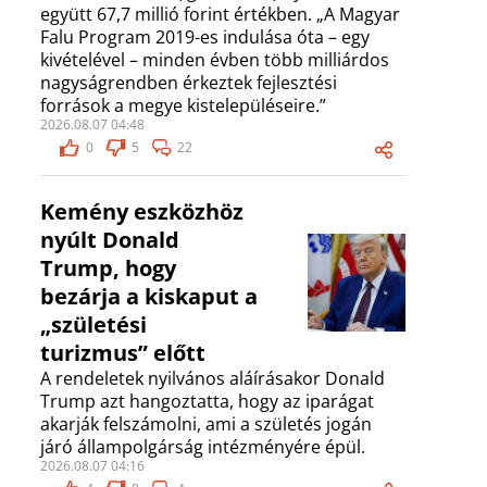
együtt 67,7 millió forint értékben. „A Magyar
Falu Program 2019-es indulása óta – egy
kivételével – minden évben több milliárdos
nagyságrendben érkeztek fejlesztési
források a megye kistelepüléseire.”
2026.08.07 04:48
0
5
22
Kemény eszközhöz
nyúlt Donald
Trump, hogy
bezárja a kiskaput a
„születési
turizmus” előtt
A rendeletek nyilvános aláírásakor Donald
Trump azt hangoztatta, hogy az iparágat
akarják felszámolni, ami a születés jogán
járó állampolgárság intézményére épül.
2026.08.07 04:16