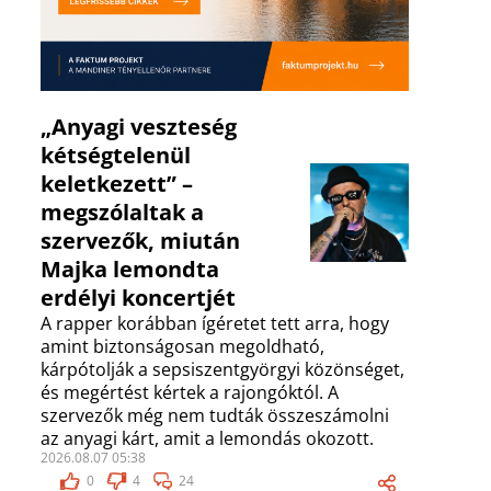
„Anyagi veszteség
kétségtelenül
keletkezett” –
megszólaltak a
szervezők, miután
Majka lemondta
erdélyi koncertjét
A rapper korábban ígéretet tett arra, hogy
amint biztonságosan megoldható,
kárpótolják a sepsiszentgyörgyi közönséget,
és megértést kértek a rajongóktól. A
szervezők még nem tudták összeszámolni
az anyagi kárt, amit a lemondás okozott.
2026.08.07 05:38
0
4
24