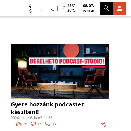
35°C
08. 07.
Ft
26°C
Ft
PÉNTEK
Gyere hozzánk podcastet
készíteni!
2026. július 6. hétfő 11:58
28
15
93