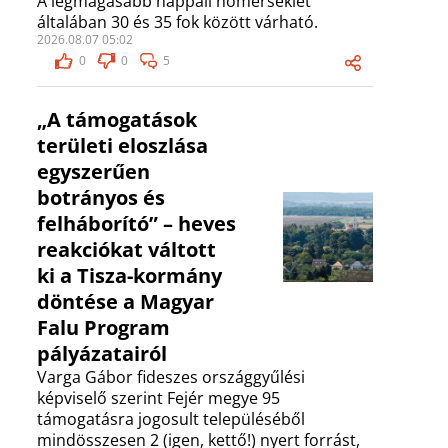
A legmagasabb nappali hőmérséklet
általában 30 és 35 fok között várható.
2026.08.07 05:02
0
0
5
„A támogatások
területi eloszlása
egyszerűen
botrányos és
felháborító” – heves
reakciókat váltott
ki a Tisza-kormány
döntése a Magyar
Falu Program
pályázatairól
Varga Gábor fideszes országgyűlési
képviselő szerint Fejér megye 95
támogatásra jogosult településéből
mindösszesen 2 (igen, kettő!) nyert forrást,