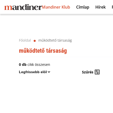
Mandiner Klub
Címlap
Hírek
Főoldal
működtető társaság
⬤
működtető társaság
0 db
cikk összesen
Szűrés