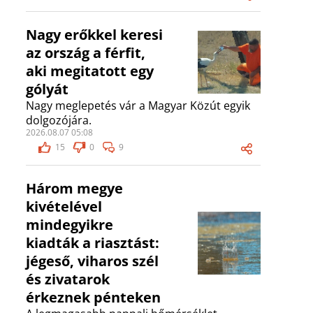
Nagy erőkkel keresi
az ország a férfit,
aki megitatott egy
gólyát
Nagy meglepetés vár a Magyar Közút egyik
dolgozójára.
2026.08.07 05:08
15
0
9
Három megye
kivételével
mindegyikre
kiadták a riasztást:
jégeső, viharos szél
és zivatarok
érkeznek pénteken