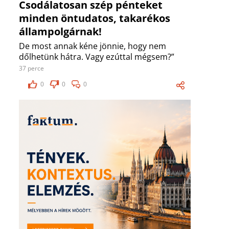
Csodálatosan szép pénteket
minden öntudatos, takarékos
állampolgárnak!
De most annak kéne jönnie, hogy nem
dőlhetünk hátra. Vagy ezúttal mégsem?”
37 perce
0
0
0