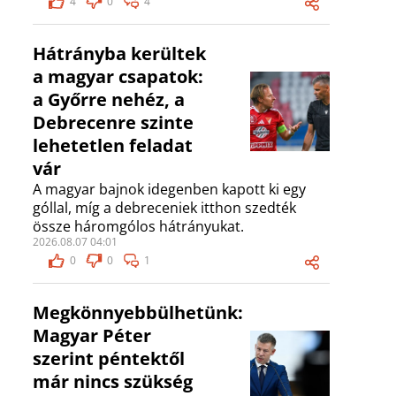
4
0
4
Hátrányba kerültek
a magyar csapatok:
a Győrre nehéz, a
Debrecenre szinte
lehetetlen feladat
vár
A magyar bajnok idegenben kapott ki egy
góllal, míg a debreceniek itthon szedték
össze háromgólos hátrányukat.
2026.08.07 04:01
0
0
1
Megkönnyebbülhetünk:
Magyar Péter
szerint péntektől
már nincs szükség