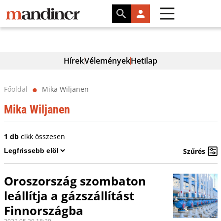
Hírek
Vélemények
Hetilap
Főoldal
Mika Wiljanen
⬤
Mika Wiljanen
1 db
cikk összesen
Szűrés
Oroszország szombaton
leállítja a gázszállítást
Finnországba