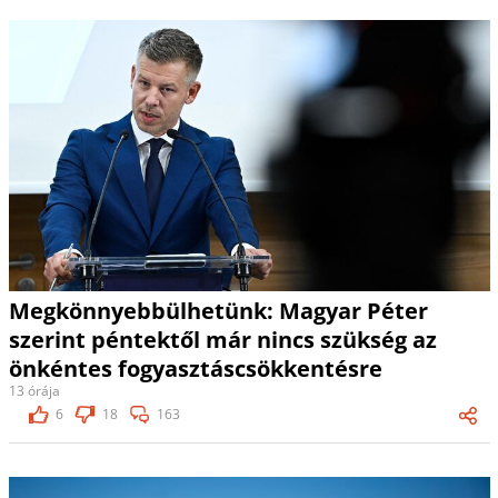
Megkönnyebbülhetünk: Magyar Péter
szerint péntektől már nincs szükség az
önkéntes fogyasztáscsökkentésre
13 órája
6
18
163