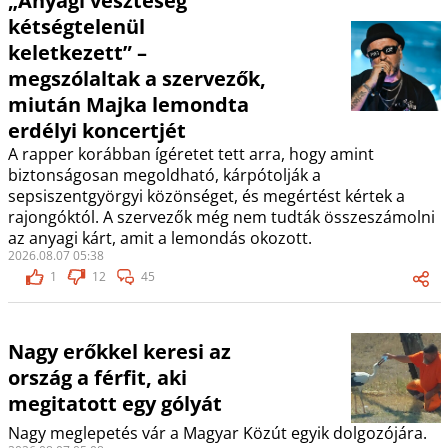
„Anyagi veszteség
kétségtelenül
keletkezett” –
megszólaltak a szervezők,
miután Majka lemondta
erdélyi koncertjét
A rapper korábban ígéretet tett arra, hogy amint
biztonságosan megoldható, kárpótolják a
sepsiszentgyörgyi közönséget, és megértést kértek a
rajongóktól. A szervezők még nem tudták összeszámolni
az anyagi kárt, amit a lemondás okozott.
2026.08.07 05:38
1
12
45
Nagy erőkkel keresi az
ország a férfit, aki
megitatott egy gólyát
Nagy meglepetés vár a Magyar Közút egyik dolgozójára.