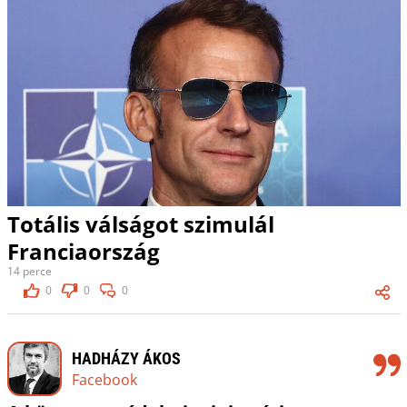
Totális válságot szimulál
Franciaország
14 perce
0
0
0
HADHÁZY ÁKOS
Facebook