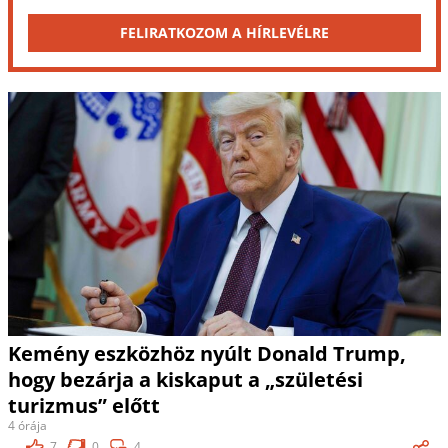
FELIRATKOZOM A HÍRLEVÉLRE
Kemény eszközhöz nyúlt Donald Trump,
hogy bezárja a kiskaput a „születési
turizmus” előtt
4 órája
7
0
4