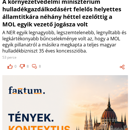
A környezetvédelmi minisztérium
hulladékgazdálkodásért felelős helyettes
államtitkára néhány héttel ezelőttig a
MOL egyik vezető jogásza volt
A NER egyik legnagyobb, legszemtelenebb, legnyíltabb és
legkártékonyabb bűncselekménye volt az, hogy a MOL
egyik pillanatról a másikra megkapta a teljes magyar
hulladékbizniszt 35 éves koncesszióba.
53 perce
0
8
8