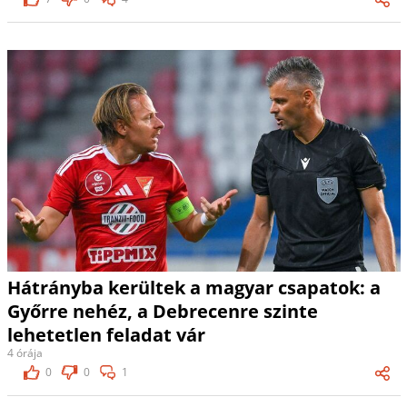
Hátrányba kerültek a magyar csapatok: a
Győrre nehéz, a Debrecenre szinte
lehetetlen feladat vár
4 órája
0
0
1