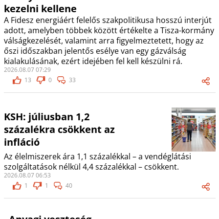
kezelni kellene
A Fidesz energiáért felelős szakpolitikusa hosszú interjút
adott, amelyben többek között értékelte a Tisza-kormány
válságkezelését, valamint arra figyelmeztetett, hogy az
őszi időszakban jelentős esélye van egy gázválság
kialakulásának, ezért idejében fel kell készülni rá.
2026.08.07 07:29
13
0
33
KSH: júliusban 1,2
százalékra csökkent az
infláció
Az élelmiszerek ára 1,1 százalékkal – a vendéglátási
szolgáltatások nélkül 4,4 százalékkal – csökkent.
2026.08.07 06:53
1
1
40