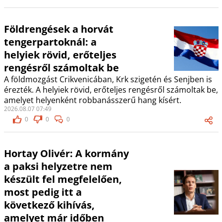
Földrengések a horvát
tengerpartoknál: a
helyiek rövid, erőteljes
rengésről számoltak be
A földmozgást Crikvenicában, Krk szigetén és Senjben is
érezték. A helyiek rövid, erőteljes rengésről számoltak be,
amelyet helyenként robbanásszerű hang kísért.
2026.08.07 07:49
0
0
0
Hortay Olivér: A kormány
a paksi helyzetre nem
készült fel megfelelően,
most pedig itt a
következő kihívás,
amelyet már időben