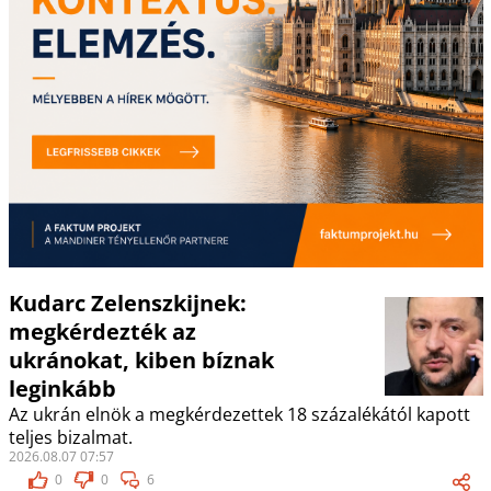
Kudarc Zelenszkijnek:
megkérdezték az
ukránokat, kiben bíznak
leginkább
Az ukrán elnök a megkérdezettek 18 százalékától kapott
teljes bizalmat.
2026.08.07 07:57
0
0
6