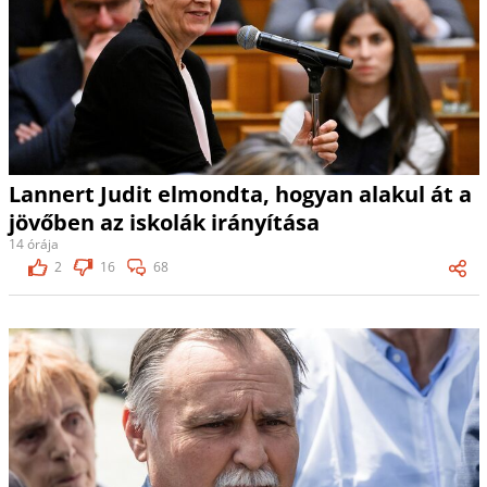
Lannert Judit elmondta, hogyan alakul át a
jövőben az iskolák irányítása
14 órája
2
16
68