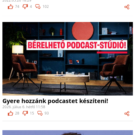
2022.05.20 18:29
74
4
102
Gyere hozzánk podcastet készíteni!
2026. július 6. hétfő 11:58
28
15
93