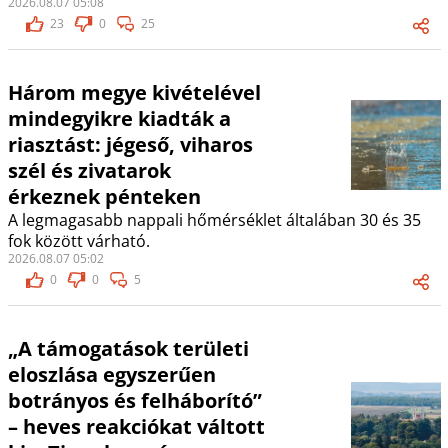
2026.08.07 05:08
23
0
25
Három megye kivételével
mindegyikre kiadták a
riasztást: jégeső, viharos
szél és zivatarok
érkeznek pénteken
A legmagasabb nappali hőmérséklet általában 30 és 35
fok között várható.
2026.08.07 05:02
0
0
5
„A támogatások területi
eloszlása egyszerűen
botrányos és felháborító”
– heves reakciókat váltott