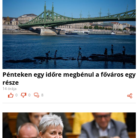
Pénteken egy időre megbénul a főváros egy
része
14 órája
0
0
8