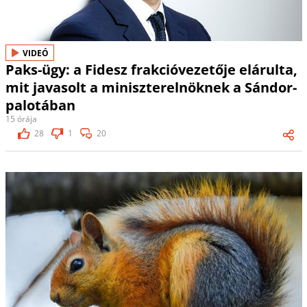
VIDEÓ
Paks-ügy: a Fidesz frakcióvezetője elárulta,
mit javasolt a miniszterelnöknek a Sándor-
palotában
15 órája
28
1
20