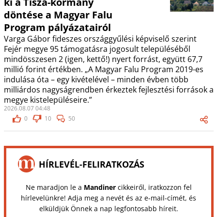
ki a Tisza-kormány
döntése a Magyar Falu
Program pályázatairól
Varga Gábor fideszes országgyűlési képviselő szerint
Fejér megye 95 támogatásra jogosult településéből
mindösszesen 2 (igen, kettő!) nyert forrást, együtt 67,7
millió forint értékben. „A Magyar Falu Program 2019-es
indulása óta – egy kivételével – minden évben több
milliárdos nagyságrendben érkeztek fejlesztési források a
megye kistelepüléseire.”
2026.08.07 04:48
0
10
50
HÍRLEVÉL-FELIRATKOZÁS
Ne maradjon le a
Mandiner
cikkeiről, iratkozzon fel
hírlevelünkre! Adja meg a nevét és az e-mail-címét, és
elküldjük Önnek a nap legfontosabb híreit.