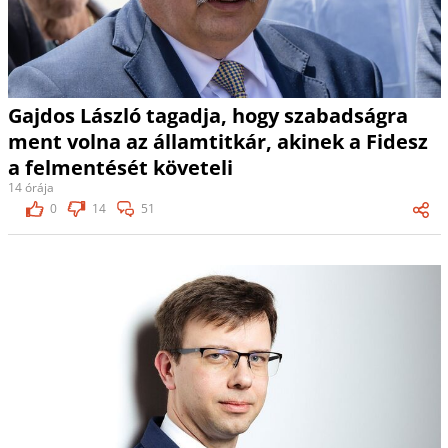
Gajdos László tagadja, hogy szabadságra
ment volna az államtitkár, akinek a Fidesz
a felmentését követeli
14 órája
0
14
51