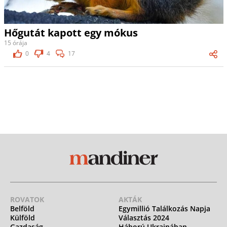
Hőgutát kapott egy mókus
15 órája
0
4
17
ROVATOK
AKTÁK
Belföld
Egymillió Találkozás Napja
Külföld
Választás 2024
Gazdaság
Háború Ukrajnában