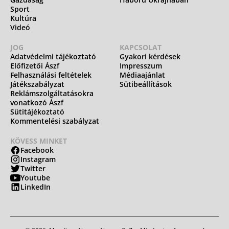
Sport
Kultúra
Videó
JOG
KAPCSOLAT
Adatvédelmi tájékoztató
Gyakori kérdések
Előfizetői Ászf
Impresszum
Felhasználási feltételek
Médiaajánlat
Játékszabályzat
Sütibeállítások
Reklámszolgáltatásokra
vonatkozó Ászf
Sütitájékoztató
Kommentelési szabályzat
KÖVESS MINKET
Facebook
Instagram
Twitter
Youtube
LinkedIn