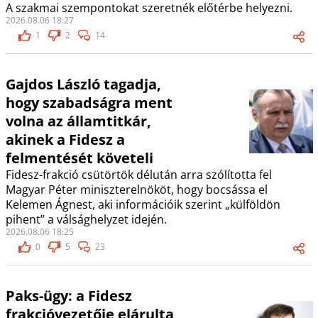
A szakmai szempontokat szeretnék előtérbe helyezni.
2026.08.06 18:27
1
2
14
Gajdos László tagadja,
hogy szabadságra ment
volna az államtitkár,
akinek a Fidesz a
felmentését követeli
Fidesz-frakció csütörtök délután arra szólította fel
Magyar Péter miniszterelnököt, hogy bocsássa el
Kelemen Ágnest, aki információik szerint „külföldön
pihent” a válsághelyzet idején.
2026.08.06 18:25
0
5
23
Paks-ügy: a Fidesz
frakcióvezetője elárulta,