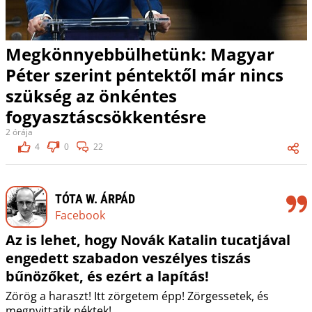
Megkönnyebbülhetünk: Magyar
Péter szerint péntektől már nincs
szükség az önkéntes
fogyasztáscsökkentésre
2 órája
4
0
22
TÓTA W. ÁRPÁD
Facebook
Az is lehet, hogy Novák Katalin tucatjával
engedett szabadon veszélyes tiszás
bűnözőket, és ezért a lapítás!
Zörög a haraszt! Itt zörgetem épp! Zörgessetek, és
megnyittatik néktek!