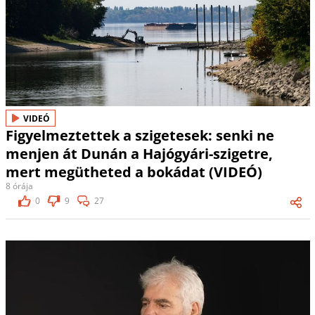
VIDEÓ
Figyelmeztettek a szigetesek: senki ne
menjen át Dunán a Hajógyári-szigetre,
mert megütheted a bokádat (VIDEÓ)
8 órája
0
9
27