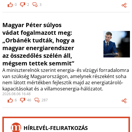
0
2
3
Magyar Péter súlyos
vádat fogalmazott meg:
„Orbánék tudták, hogy a
magyar energiarendszer
az összedőlés szélén áll,
mégsem tettek semmit”
A miniszterelnök szerint energia- és vízügyi forradalomra
van szükség Magyarországon, amelynek részeként soha
nem látott mértékben fejlesztik majd az energiatároló-
kapacitásokat és a villamosenergia-hálózatot.
2026.08.06 16:48
6
46
287
HÍRLEVÉL-FELIRATKOZÁS