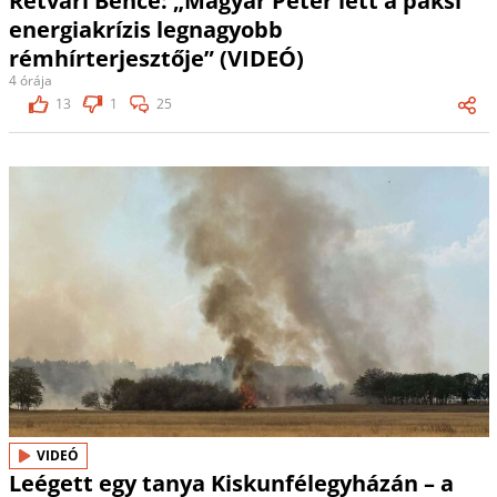
Rétvári Bence: „Magyar Péter lett a paksi
energiakrízis legnagyobb
rémhírterjesztője” (VIDEÓ)
4 órája
13
1
25
VIDEÓ
Leégett egy tanya Kiskunfélegyházán – a