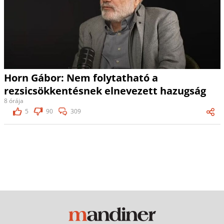
Horn Gábor: Nem folytatható a
rezsicsökkentésnek elnevezett hazugság
8 órája
5
90
309