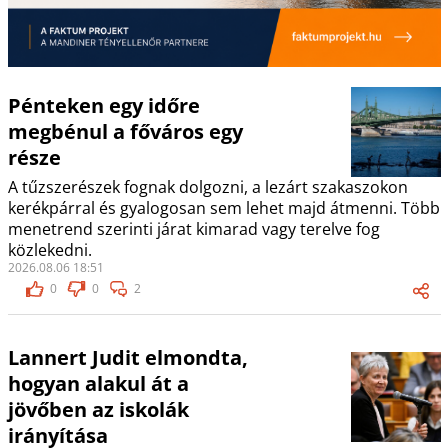
Pénteken egy időre
megbénul a főváros egy
része
A tűzszerészek fognak dolgozni, a lezárt szakaszokon
kerékpárral és gyalogosan sem lehet majd átmenni. Több
menetrend szerinti járat kimarad vagy terelve fog
közlekedni.
2026.08.06 18:51
0
0
2
Lannert Judit elmondta,
hogyan alakul át a
jövőben az iskolák
irányítása