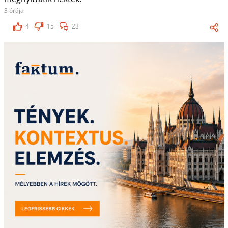
3 órája
4
15
23