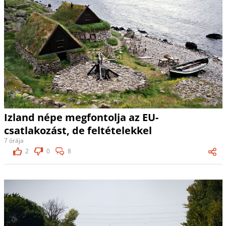
Izland népe megfontolja az EU-
csatlakozást, de feltételekkel
7 órája
2
0
8