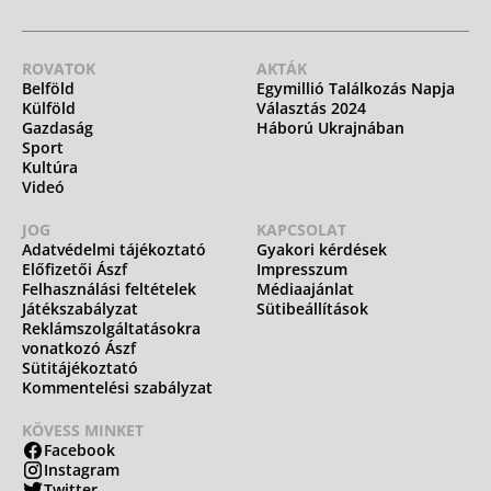
ROVATOK
AKTÁK
Belföld
Egymillió Találkozás Napja
Külföld
Választás 2024
Gazdaság
Háború Ukrajnában
Sport
Kultúra
Videó
JOG
KAPCSOLAT
Adatvédelmi tájékoztató
Gyakori kérdések
Előfizetői Ászf
Impresszum
Felhasználási feltételek
Médiaajánlat
Játékszabályzat
Sütibeállítások
Reklámszolgáltatásokra
vonatkozó Ászf
Sütitájékoztató
Kommentelési szabályzat
KÖVESS MINKET
Facebook
Instagram
Twitter