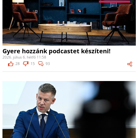
Gyere hozzánk podcastet készíteni!
2026. július 6. hétfő 11:58
28
15
93