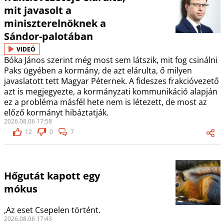
mit javasolt a
miniszterelnöknek a
Sándor-palotában
VIDEÓ
Bóka János szerint még most sem látszik, mit fog csinálni
Paks ügyében a kormány, de azt elárulta, ő milyen
javaslatott tett Magyar Péternek. A fideszes frakcióvezető
azt is megjegyezte, a kormányzati kommunikáció alapján
ez a probléma másfél hete nem is létezett, de most az
előző kormányt hibáztatják.
2026.08.06 17:58
12
0
7
Hőgutát kapott egy
mókus
,Az eset Csepelen történt.
2026.08.06 17:43