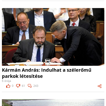
Kármán András: Indulhat a szélerőmű
parkok létesítése
6 órája
0
61
243