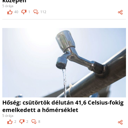
közepén
5 órája
40
1
112
Hőség: csütörtök délután 41,6 Celsius-fokig
emelkedett a hőmérséklet
5 órája
2
2
8