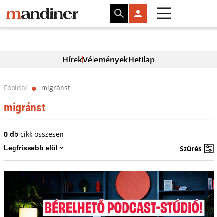
Hírek
Vélemények
Hetilap
Főoldal
migránst
⬤
migránst
0 db
cikk összesen
Szűrés