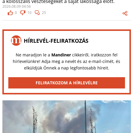
a kolosszális veszteségeket a saját lakossága előtt.
2026.08.09 04:56
0
10
25
HÍRLEVÉL-FELIRATKOZÁS
Ne maradjon le a
Mandiner
cikkeiről, iratkozzon fel
hírlevelünkre! Adja meg a nevét és az e-mail-címét, és
elküldjük Önnek a nap legfontosabb híreit.
FELIRATKOZOM A HÍRLEVÉLRE