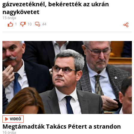
gázvezetéknél, bekérették az ukrán
nagykövetet
15 órája
1
10
44
VIDEÓ
Megtámadták Takács Pétert a strandon
16 órája