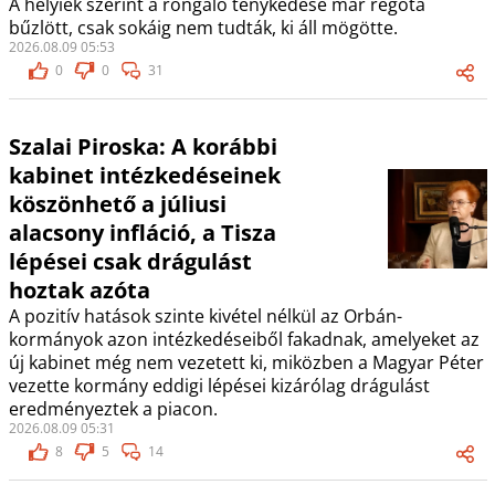
A helyiek szerint a rongáló ténykedése már régóta
bűzlött, csak sokáig nem tudták, ki áll mögötte.
2026.08.09 05:53
0
0
31
Szalai Piroska: A korábbi
kabinet intézkedéseinek
köszönhető a júliusi
alacsony infláció, a Tisza
lépései csak drágulást
hoztak azóta
A pozitív hatások szinte kivétel nélkül az Orbán-
kormányok azon intézkedéseiből fakadnak, amelyeket az
új kabinet még nem vezetett ki, miközben a Magyar Péter
vezette kormány eddigi lépései kizárólag drágulást
eredményeztek a piacon.
2026.08.09 05:31
8
5
14