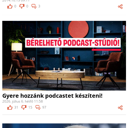
2014.10.13 09:11
0
0
3
Gyere hozzánk podcastet készíteni!
2026. július 6. hétfő 11:58
31
15
97