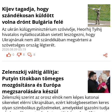
Kijev tagadja, hogy
szándékosan küldött
volna drónt Bulgária felé
Az ukrán külügyminisztérium szóvivője, Heorhij Tyihij
hivatalos nyilatkozatában sietett leszögezni, hogy
Ukrajnának nem állt szándékában megsérteni a
szövetséges ország légterét.
2026.08.09 05:19
0
8
8
Zelenszkij váltig állítja:
Putyin titokban tömeges
mozgósításra és Európa
megzsarolására készül
Zelenszkij szerint az orosz elnök nem képes katonai
sikereket elérni Ukrajnában, ezért kétségbeesetten keres
olyan szimbolikus győzelmeket, amelyekkel igazolni tudja