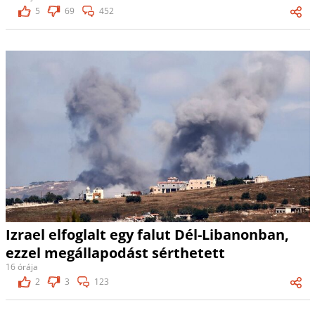
5
69
452
Izrael elfoglalt egy falut Dél-Libanonban,
ezzel megállapodást sérthetett
16 órája
2
3
123