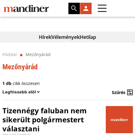
Hírek
Vélemények
Hetilap
Főoldal
Mezőnyárád
⬤
Mezőnyárád
1 db
cikk összesen
Szűrés
Tizennégy faluban nem
sikerült polgármestert
választani