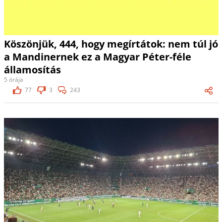
Köszönjük, 444, hogy megírtátok: nem túl jó
a Mandinernek ez a Magyar Péter-féle
államosítás
5 órája
77
3
243