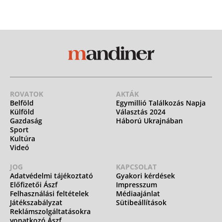
ROVATOK
AKTÁK
Belföld
Egymillió Találkozás Napja
Külföld
Választás 2024
Gazdaság
Háború Ukrajnában
Sport
Kultúra
Videó
JOG
KAPCSOLAT
Adatvédelmi tájékoztató
Gyakori kérdések
Előfizetői Ászf
Impresszum
Felhasználási feltételek
Médiaajánlat
Játékszabályzat
Sütibeállítások
Reklámszolgáltatásokra
vonatkozó Ászf