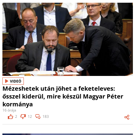
VIDEÓ
Mézeshetek után jöhet a feketeleves:
ősszel kiderül, mire készül Magyar Péter
kormánya
16 órája
2
12
183