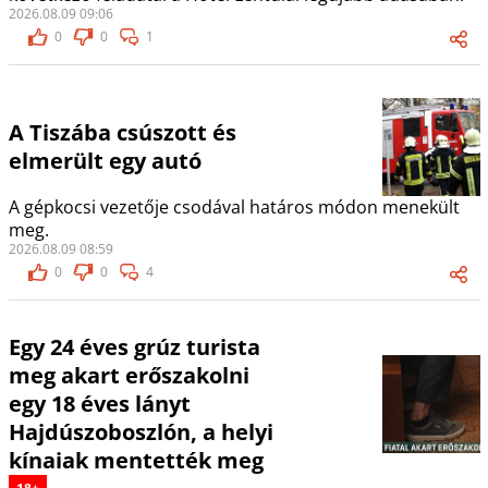
2026.08.09 09:06
0
0
1
A Tiszába csúszott és
elmerült egy autó
A gépkocsi vezetője csodával határos módon menekült
meg.
2026.08.09 08:59
0
0
4
Egy 24 éves grúz turista
meg akart erőszakolni
egy 18 éves lányt
Hajdúszoboszlón, a helyi
kínaiak mentették meg