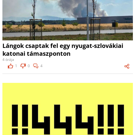
Lángok csaptak fel egy nyugat-szlovákiai
katonai támaszponton
4 órája
1
0
4