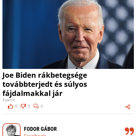
Joe Biden rákbetegsége
továbbterjedt és súlyos
fájdalmakkal jár
4 perce
0
0
0
FODOR GÁBOR
Facebook