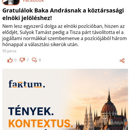
Gratulálok Baka Andrásnak a köztársasági
elnöki jelöléshez!
Nem lesz egyszerű dolga az elnöki pozícióban, hiszen az
elődjét, Sulyok Tamást pedig a Tisza párt távolította el a
jogállami normákkal szembemenve a pozíciójából három
hónappal a választási sikerük után.
50 perce
0
7
8