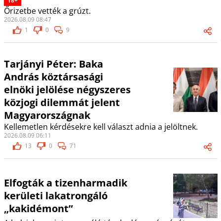
18+
Őrizetbe vették a grúzt.
2026.08.09 08:47
1
0
9
Tarjányi Péter: Baka
András köztársasági
elnöki jelölése négyszeres
közjogi dilemmát jelent
Magyarországnak
Kellemetlen kérdésekre kell választ adnia a jelöltnek.
2026.08.09 06:11
13
0
71
Elfogták a tizenharmadik
kerületi lakatrongáló
„kakidémont”