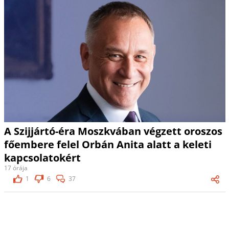
A Szijjártó-éra Moszkvában végzett oroszos
főembere felel Orbán Anita alatt a keleti
kapcsolatokért
17 órája
1
6
37