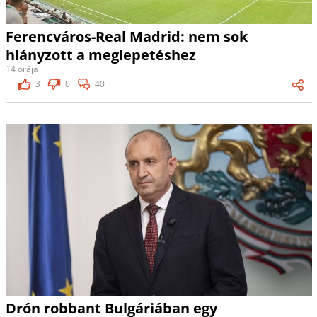
Ferencváros-Real Madrid: nem sok
hiányzott a meglepetéshez
14 órája
3
0
40
Drón robbant Bulgáriában egy