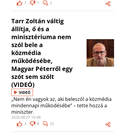
7
1
2
Tarr Zoltán váltig
állítja, ő és a
minisztériuma nem
szól bele a
közmédia
működésébe,
Magyar Péterről egy
szót sem szólt
(VIDEÓ)
VIDEÓ
„Nem én vagyok az, aki beleszól a közmédia
mindennapi működésébe” – tette hozzá a
miniszter.
2026.08.07 10:48
3
8
32