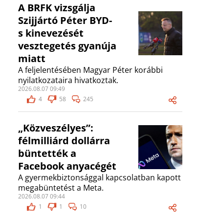
A BRFK vizsgálja
Szijjártó Péter BYD-
s kinevezését
vesztegetés gyanúja
miatt
A feljelentésében Magyar Péter korábbi
nyilatkozataira hivatkoztak.
2026.08.07 09:49
4
58
245
„Közveszélyes”:
félmilliárd dollárra
büntették a
Facebook anyacégét
A gyermekbiztonsággal kapcsolatban kapott
megabüntetést a Meta.
2026.08.07 09:44
1
1
10