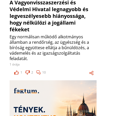
A Vagyonvisszaszerzési és
Védelmi Hivatal legnagyobb és
legveszélyesebb hiányossága,
hogy nélkülözi a jogállami
fékeket
Egy normálisan működő alkotmányos
államban a rendőrség, az ügyészség és a
bíróság együttese ellátja a bűnüldözés, a
vádemelés és az igazságszolgáltatás
feladatát.
1 órája
1
2
10