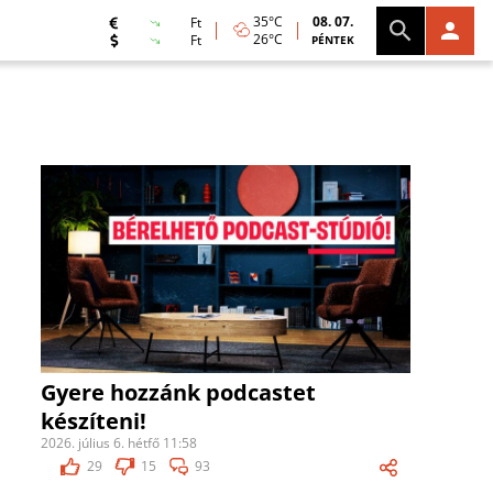
35°C
08. 07.
Ft
26°C
Ft
PÉNTEK
Gyere hozzánk podcastet
készíteni!
2026. július 6. hétfő 11:58
29
15
93