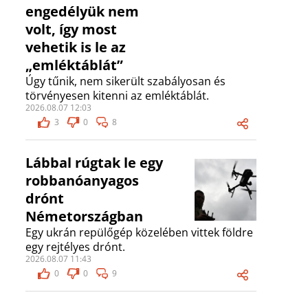
engedélyük nem
volt, így most
vehetik is le az
„emléktáblát”
Úgy tűnik, nem sikerült szabályosan és
törvényesen kitenni az emléktáblát.
2026.08.07 12:03
3
0
8
Lábbal rúgtak le egy
robbanóanyagos
drónt
Németországban
Egy ukrán repülőgép közelében vittek földre
egy rejtélyes drónt.
2026.08.07 11:43
0
0
9