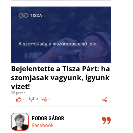
Bejelentette a Tisza Párt: ha
szomjasak vagyunk, igyunk
vizet!
28 perce
0
0
0
FODOR GÁBOR
Facebook