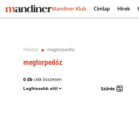
Mandiner Klub
Címlap
Hírek
Főoldal
megtorpedóz
⬤
megtorpedóz
0 db
cikk összesen
Szűrés