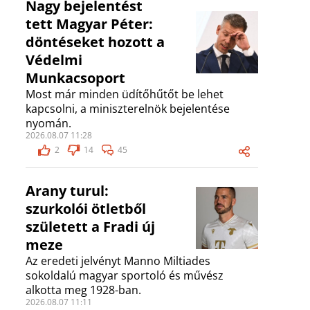
Nagy bejelentést
tett Magyar Péter:
döntéseket hozott a
Védelmi
Munkacsoport
Most már minden üdítőhűtőt be lehet
kapcsolni, a miniszterelnök bejelentése
nyomán.
2026.08.07 11:28
2
14
45
Arany turul:
szurkolói ötletből
született a Fradi új
meze
Az eredeti jelvényt Manno Miltiades
sokoldalú magyar sportoló és művész
alkotta meg 1928-ban.
2026.08.07 11:11