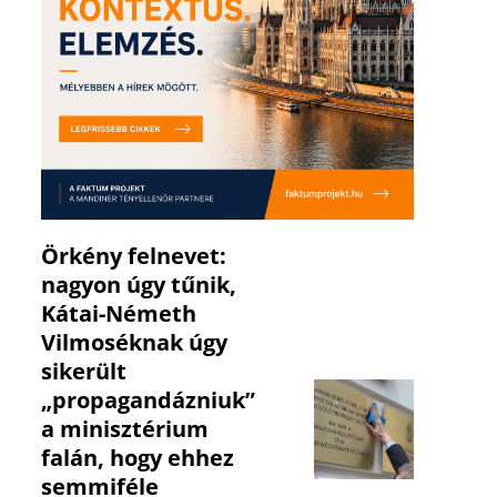
Örkény felnevet:
nagyon úgy tűnik,
Kátai-Németh
Vilmoséknak úgy
sikerült
„propagandázniuk”
a minisztérium
falán, hogy ehhez
semmiféle