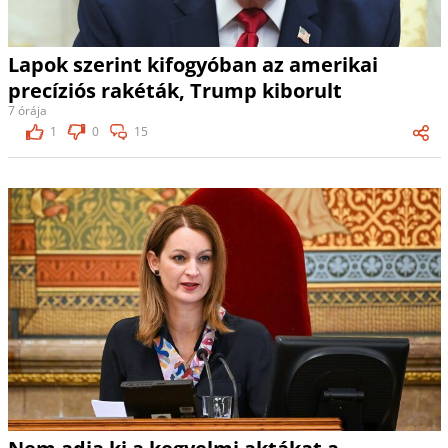
Lapok szerint kifogyóban az amerikai
precíziós rakéták, Trump kiborult
7 órája
1
0
15