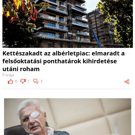
Kettészakadt az albérletpiac: elmaradt a
felsőoktatási ponthatárok kihirdetése
utáni roham
5 órája
0
1
3