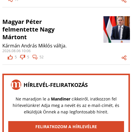
Magyar Péter
felmentette Nagy
Mártont
Kármán András Miklós váltja.
2026.08.06 10:06
5
5
52
HÍRLEVÉL-FELIRATKOZÁS
Ne maradjon le a
Mandiner
cikkeiről, iratkozzon fel
hírlevelünkre! Adja meg a nevét és az e-mail-címét, és
elküldjük Önnek a nap legfontosabb híreit.
FELIRATKOZOM A HÍRLEVÉLRE