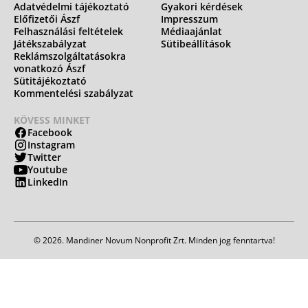
Adatvédelmi tájékoztató
Gyakori kérdések
Előfizetői Ászf
Impresszum
Felhasználási feltételek
Médiaajánlat
Játékszabályzat
Sütibeállítások
Reklámszolgáltatásokra
vonatkozó Ászf
Sütitájékoztató
Kommentelési szabályzat
KÖVESS MINKET
Facebook
Instagram
Twitter
Youtube
LinkedIn
© 2026. Mandiner Novum Nonprofit Zrt. Minden jog fenntartva!