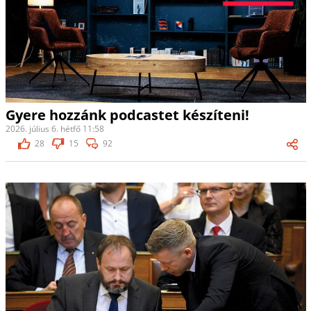
Gyere hozzánk podcastet készíteni!
2026. július 6. hétfő 11:58
28
15
92