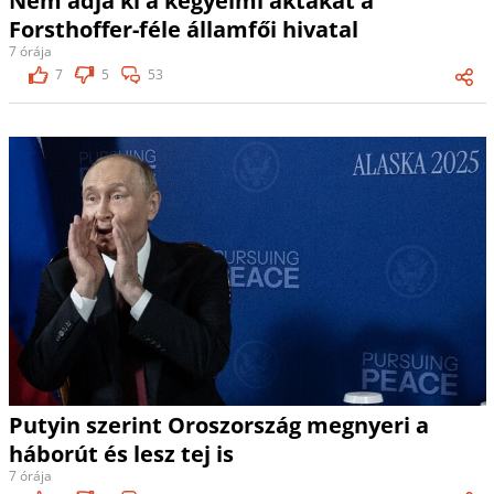
Nem adja ki a kegyelmi aktákat a
Forsthoffer-féle államfői hivatal
7 órája
7
5
53
Putyin szerint Oroszország megnyeri a
háborút és lesz tej is
7 órája