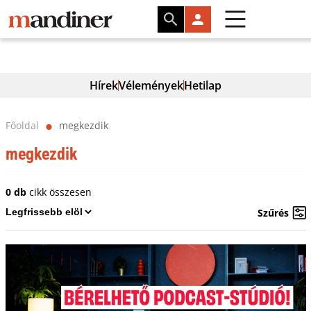
Hírek
Vélemények
Hetilap
Főoldal
megkezdik
⬤
megkezdik
0 db
cikk összesen
Szűrés