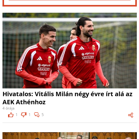
Hivatalos: Vitális Milán négy évre írt alá az
AEK Athénhoz
4 órája
1
1
5