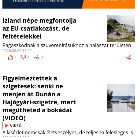
Izland népe megfontolja
az EU-csatlakozást, de
feltételekkel
Ragaszkodnak a szuverenitásukhoz a halászat területén.
2026.08.06 13:22
0
0
3
Figyelmeztettek a
szigetesek: senki ne
menjen át Dunán a
Hajógyári-szigetre, mert
megütheted a bokádat
(VIDEÓ)
VIDEÓ
A kísérlet nemcsak életveszélyes, de teljesen felesleges is.