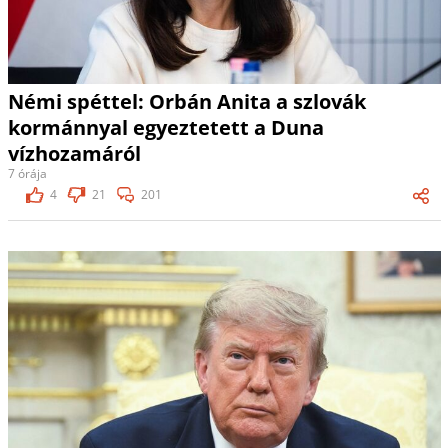
Némi spéttel: Orbán Anita a szlovák
kormánnyal egyeztetett a Duna
vízhozamáról
7 órája
4
21
201