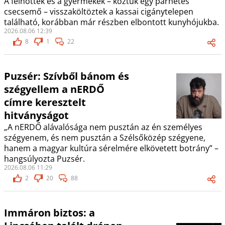
A felnőttek és a gyermekek – köztük egy párhetes
csecsemő – visszaköltöztek a kassai cigánytelepen
található, korábban már részben elbontott kunyhójukba.
2026.08.06 12:39
8
1
22
Puzsér: Szívből bánom és
szégyellem a nERDŐ
címre keresztelt
hitványságot
„A nERDŐ alávalósága nem pusztán az én személyes
szégyenem, és nem pusztán a Szélsőközép szégyene,
hanem a magyar kultúra sérelmére elkövetett botrány” –
hangsúlyozta Puzsér.
2026.08.06 11:29
2
20
88
Immáron biztos: a