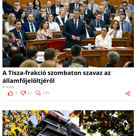
A Tisza-frakció szombaton szavaz az
államfőjelöltjéről
4 órája
5
21
135