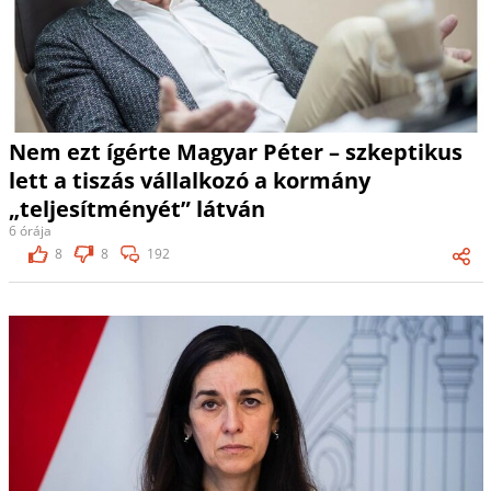
Nem ezt ígérte Magyar Péter – szkeptikus
lett a tiszás vállalkozó a kormány
„teljesítményét” látván
6 órája
8
8
192