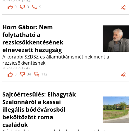
2026.08.06 12:54
0
3
9
Horn Gábor: Nem
folytatható a
rezsicsökkentésének
elnevezett hazugság
A korábbi SZDSZ-es államtitkár ismét nekiment a
rezsicsökkentésnek.
2026.08.06 12:42
3
34
112
Sajtóértesülés: Elhagyták
Szalonnáról a kassai
illegális bódévárosból
beköltözött roma
családok