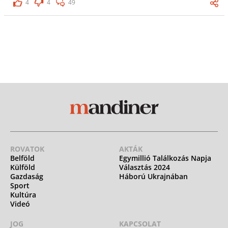
4
4
49
ROVATOK
AKTÁK
Belföld
Egymillió Találkozás Napja
Külföld
Választás 2024
Gazdaság
Háború Ukrajnában
Sport
Kultúra
Videó
JOG
KAPCSOLAT