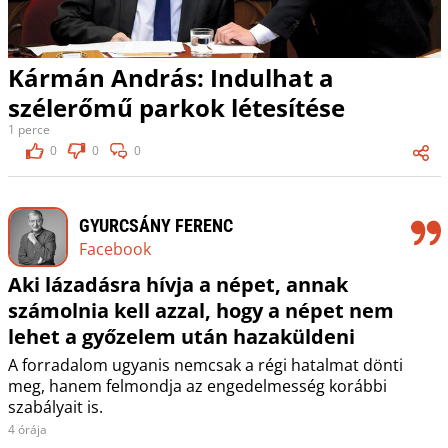
Kármán András: Indulhat a
szélerőmű parkok létesítése
1 perce
0
0
0
GYURCSÁNY FERENC
Facebook
Aki lázadásra hívja a népet, annak
számolnia kell azzal, hogy a népet nem
lehet a győzelem után hazaküldeni
A forradalom ugyanis nemcsak a régi hatalmat dönti
meg, hanem felmondja az engedelmesség korábbi
szabályait is.
4 órája