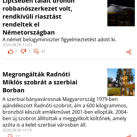
Lipcsében talált drónon
robbanószerkezet volt,
rendkívüli riasztást
rendeltek el
Németországban
A német belügyminiszter figyelmeztetést adott ki.
2026.08.06 11:03
1
7
42
Megrongálták Radnóti
Miklós szobrát a szerbiai
Borban
A szerbiai bányavárosnak Magyarország 1979-ben
ajándékozott Radnóti-szobrot, ám a 600 kilogrammos,
bronzból készült emlékművet 2001-ben ellopták. 2004-
ben új szobrot állítottak a meggyilkolt költőnek, amely
azóta is a kelet-szerbiai városban áll.
2026.08.06 10:19
17